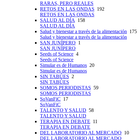
RARAS, PERO REALES
RETOS EN LAS ONDAS
192
RETOS EN LAS ONDAS
SALUD AL DÍA
158
SALUD AL DÍA
Salud y bienestar a través de la alimentación
175
Salud y bienestar a través de la alimentación
SAN JUNÍPERO
1
SAN JUNÍPERO
Seeds of Science
4
Seeds of Science
Simular es de Humanos
20
Simular es de Humanos
SIN TABÚES
2
SIN TABÚES
SOMOS PERIODISTAS
59
SOMOS PERIODISTAS
SoVanFiC
17
SoVanFiC
TALENTO Y SALUD
58
TALENTO Y SALUD
TERAPIA EN DEBATE
11
TERAPIA EN DEBATE
DEL LABORATORIO AL MERCADO
10
DEL LABORATORIO AL MERCADO