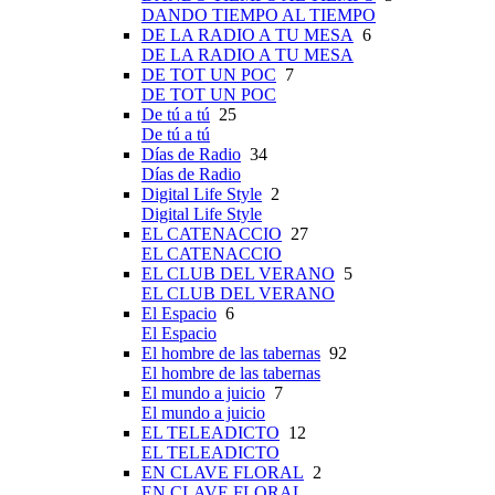
DANDO TIEMPO AL TIEMPO
DE LA RADIO A TU MESA
6
DE LA RADIO A TU MESA
DE TOT UN POC
7
DE TOT UN POC
De tú a tú
25
De tú a tú
Días de Radio
34
Días de Radio
Digital Life Style
2
Digital Life Style
EL CATENACCIO
27
EL CATENACCIO
EL CLUB DEL VERANO
5
EL CLUB DEL VERANO
El Espacio
6
El Espacio
El hombre de las tabernas
92
El hombre de las tabernas
El mundo a juicio
7
El mundo a juicio
EL TELEADICTO
12
EL TELEADICTO
EN CLAVE FLORAL
2
EN CLAVE FLORAL