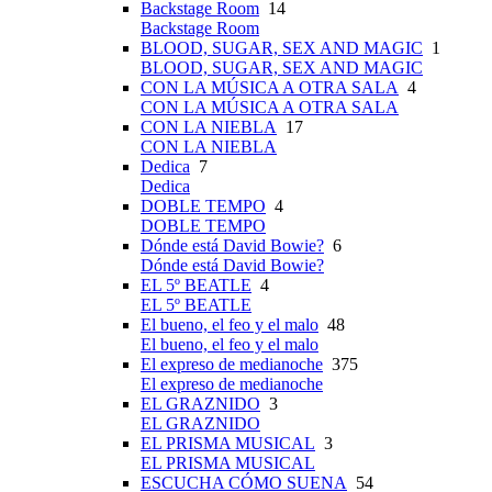
Backstage Room
14
Backstage Room
BLOOD, SUGAR, SEX AND MAGIC
1
BLOOD, SUGAR, SEX AND MAGIC
CON LA MÚSICA A OTRA SALA
4
CON LA MÚSICA A OTRA SALA
CON LA NIEBLA
17
CON LA NIEBLA
Dedica
7
Dedica
DOBLE TEMPO
4
DOBLE TEMPO
Dónde está David Bowie?
6
Dónde está David Bowie?
EL 5º BEATLE
4
EL 5º BEATLE
El bueno, el feo y el malo
48
El bueno, el feo y el malo
El expreso de medianoche
375
El expreso de medianoche
EL GRAZNIDO
3
EL GRAZNIDO
EL PRISMA MUSICAL
3
EL PRISMA MUSICAL
ESCUCHA CÓMO SUENA
54