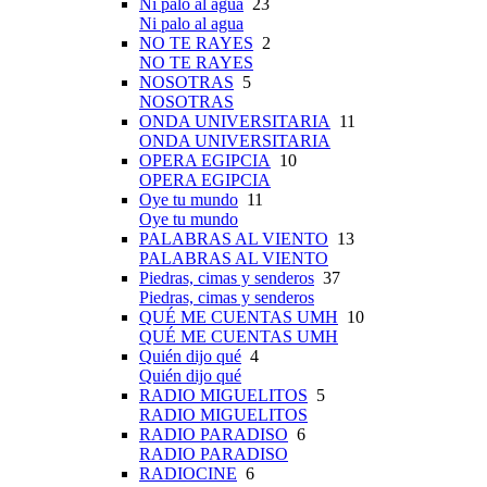
Ni palo al agua
23
Ni palo al agua
NO TE RAYES
2
NO TE RAYES
NOSOTRAS
5
NOSOTRAS
ONDA UNIVERSITARIA
11
ONDA UNIVERSITARIA
OPERA EGIPCIA
10
OPERA EGIPCIA
Oye tu mundo
11
Oye tu mundo
PALABRAS AL VIENTO
13
PALABRAS AL VIENTO
Piedras, cimas y senderos
37
Piedras, cimas y senderos
QUÉ ME CUENTAS UMH
10
QUÉ ME CUENTAS UMH
Quién dijo qué
4
Quién dijo qué
RADIO MIGUELITOS
5
RADIO MIGUELITOS
RADIO PARADISO
6
RADIO PARADISO
RADIOCINE
6