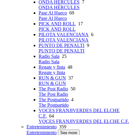
ONDA HÉRCULES
7
ONDA HÉRCULES
Pase Al Hueco
69
Pase Al Hueco
PICK AND ROLL
17
PICK AND ROLL
PILOTA VALENCIANA
6
PILOTA VALENCIANA
PUNTO DE PENALTI
9
PUNTO DE PENALTI
Radio Sala
25
Radio Sala
Regate y finta
48
Regate y finta
RUN & GUN
37
RUN & GUN
The Post Radio
50
The Post Radio
The Postpartido
4
The Postpartido
VOCES FRANJIVERDES DEL ELCHE
C.F.
64
VOCES FRANJIVERDES DEL ELCHE C.F.
Entretenimiento
359
Entretenimiento
See more