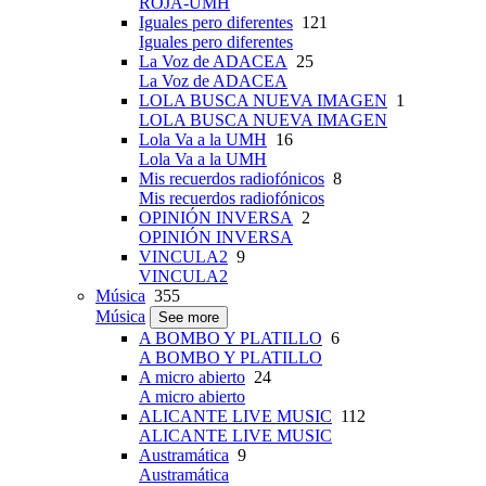
ROJA-UMH
Iguales pero diferentes
121
Iguales pero diferentes
La Voz de ADACEA
25
La Voz de ADACEA
LOLA BUSCA NUEVA IMAGEN
1
LOLA BUSCA NUEVA IMAGEN
Lola Va a la UMH
16
Lola Va a la UMH
Mis recuerdos radiofónicos
8
Mis recuerdos radiofónicos
OPINIÓN INVERSA
2
OPINIÓN INVERSA
VINCULA2
9
VINCULA2
Música
355
Música
See more
A BOMBO Y PLATILLO
6
A BOMBO Y PLATILLO
A micro abierto
24
A micro abierto
ALICANTE LIVE MUSIC
112
ALICANTE LIVE MUSIC
Austramática
9
Austramática