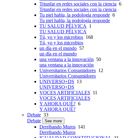
Triunfar en redes sociales con la ciencia
6
Triunfar en redes sociales con la ciencia
Tu piel habla, la podología responde
6
Tu piel habla, la podología responde
TU SALUD PÉLVICA
1
TU SALUD PÉLVICA
Tú, yo y los microbios
168
Tú, yo y los microbios
un día en el mundo
57
un día en el mundo
una ventana a la innovación
50
una ventana a la innovación
Universitarios Consumidores
12
Universitarios Consumidores
UNIVERSO+DS
13
UNIVERSO+DS
VOCES ARTIFICIALES
11
VOCES ARTIFICIALES
Y AHORA QUÉ?
6
Y AHORA QUÉ?
Debate
33
Debate
See more
Derribando Muros
141
Derribando Muros
IGUALDAD CONSTITUCIONAL
31