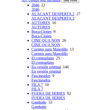
Art, culture and literatura
See more
2046
22
2046
ALACANT DESPERTA 2
27
ALACANT DESPERTA 2
AUTORES
10
AUTORES
Boca-Ciones
9
Boca-Ciones
CINE QUA NON
26
CINE QUA NON
Cuentos para Manolillo
13
Cuentos para Manolillo
El contraplano
25
El contraplano
En versión original
146
En versión original
Fascineados
9
Fascineados
FILA 7
10
FILA 7
FUERA DE SERIES
92
FUERA DE SERIES
Gambatte
33
Gambatte