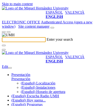
Skip to main content
ESPAÑOL
VALENCIÀ
ENGLISH
ELECTRONIC OFFICE
Authenticated Access (open a new
window)
Site content manager
Enter your search
ESPAÑOL
VALENCIÀ
ENGLISH
Edit
Presentación
Presentación
(Español) Localización
(Español) Instalaciones
(Español) Horario de apertura
(Español) Escucha Radio UMH
(Español) Hoy suena...
(Español) Programas