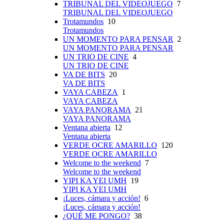
TRIBUNAL DEL VIDEOJUEGO
7
TRIBUNAL DEL VIDEOJUEGO
Trotamundos
10
Trotamundos
UN MOMENTO PARA PENSAR
2
UN MOMENTO PARA PENSAR
UN TRIO DE CINE
4
UN TRIO DE CINE
VA DE BITS
20
VA DE BITS
VAYA CABEZA
1
VAYA CABEZA
VAYA PANORAMA
21
VAYA PANORAMA
Ventana abierta
12
Ventana abierta
VERDE OCRE AMARILLO
120
VERDE OCRE AMARILLO
Welcome to the weekend
7
Welcome to the weekend
YIPI KA YEI UMH
19
YIPI KA YEI UMH
¡Luces, cámara y acción!
6
¡Luces, cámara y acción!
¿QUÉ ME PONGO?
38