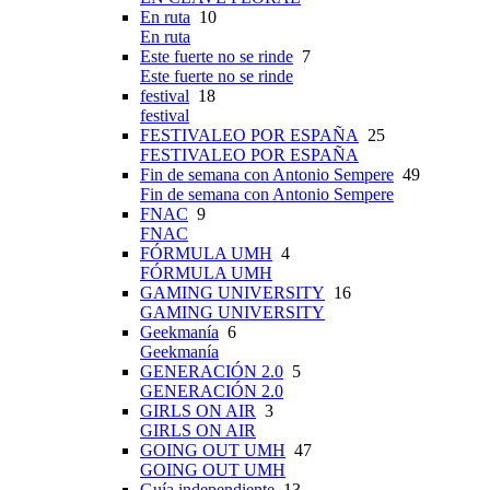
En ruta
10
En ruta
Este fuerte no se rinde
7
Este fuerte no se rinde
festival
18
festival
FESTIVALEO POR ESPAÑA
25
FESTIVALEO POR ESPAÑA
Fin de semana con Antonio Sempere
49
Fin de semana con Antonio Sempere
FNAC
9
FNAC
FÓRMULA UMH
4
FÓRMULA UMH
GAMING UNIVERSITY
16
GAMING UNIVERSITY
Geekmanía
6
Geekmanía
GENERACIÓN 2.0
5
GENERACIÓN 2.0
GIRLS ON AIR
3
GIRLS ON AIR
GOING OUT UMH
47
GOING OUT UMH
Guía independiente
13