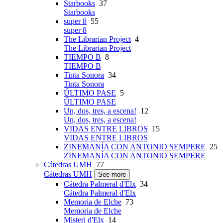
Starbooks
37
Starbooks
super 8
55
super 8
The Librarian Project
4
The Librarian Project
TIEMPO B
8
TIEMPO B
Tinta Sonora
34
Tinta Sonora
ÚLTIMO PASE
5
ÚLTIMO PASE
Un, dos, tres, a escena!
12
Un, dos, tres, a escena!
VIDAS ENTRE LIBROS
15
VIDAS ENTRE LIBROS
ZINEMANÍA CON ANTONIO SEMPERE
25
ZINEMANÍA CON ANTONIO SEMPERE
Cátedras UMH
77
Cátedras UMH
See more
Cátedra Palmeral d'Elx
34
Cátedra Palmeral d'Elx
Memoria de Elche
73
Memoria de Elche
Misteri d'Elx
14