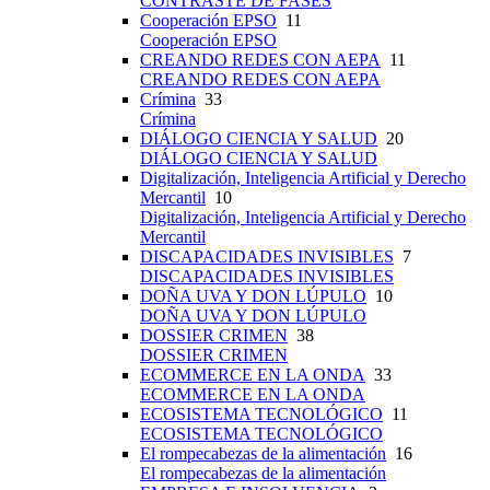
CONTRASTE DE FASES
Cooperación EPSO
11
Cooperación EPSO
CREANDO REDES CON AEPA
11
CREANDO REDES CON AEPA
Crímina
33
Crímina
DIÁLOGO CIENCIA Y SALUD
20
DIÁLOGO CIENCIA Y SALUD
Digitalización, Inteligencia Artificial y Derecho
Mercantil
10
Digitalización, Inteligencia Artificial y Derecho
Mercantil
DISCAPACIDADES INVISIBLES
7
DISCAPACIDADES INVISIBLES
DOÑA UVA Y DON LÚPULO
10
DOÑA UVA Y DON LÚPULO
DOSSIER CRIMEN
38
DOSSIER CRIMEN
ECOMMERCE EN LA ONDA
33
ECOMMERCE EN LA ONDA
ECOSISTEMA TECNOLÓGICO
11
ECOSISTEMA TECNOLÓGICO
El rompecabezas de la alimentación
16
El rompecabezas de la alimentación