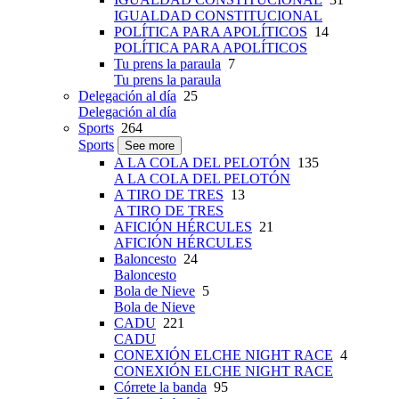
IGUALDAD CONSTITUCIONAL
POLÍTICA PARA APOLÍTICOS
14
POLÍTICA PARA APOLÍTICOS
Tu prens la paraula
7
Tu prens la paraula
Delegación al día
25
Delegación al día
Sports
264
Sports
See more
A LA COLA DEL PELOTÓN
135
A LA COLA DEL PELOTÓN
A TIRO DE TRES
13
A TIRO DE TRES
AFICIÓN HÉRCULES
21
AFICIÓN HÉRCULES
Baloncesto
24
Baloncesto
Bola de Nieve
5
Bola de Nieve
CADU
221
CADU
CONEXIÓN ELCHE NIGHT RACE
4
CONEXIÓN ELCHE NIGHT RACE
Córrete la banda
95