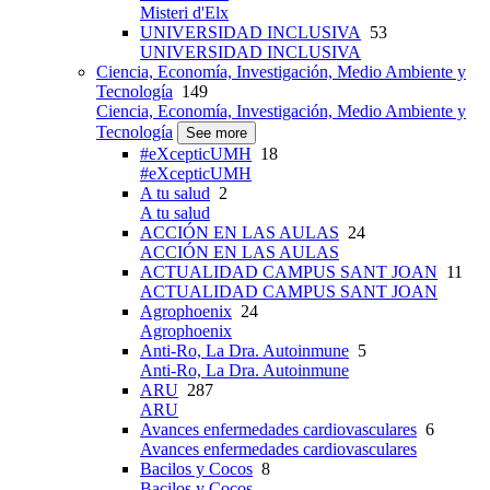
Misteri d'Elx
UNIVERSIDAD INCLUSIVA
53
UNIVERSIDAD INCLUSIVA
Ciencia, Economía, Investigación, Medio Ambiente y
Tecnología
149
Ciencia, Economía, Investigación, Medio Ambiente y
Tecnología
See more
#eXcepticUMH
18
#eXcepticUMH
A tu salud
2
A tu salud
ACCIÓN EN LAS AULAS
24
ACCIÓN EN LAS AULAS
ACTUALIDAD CAMPUS SANT JOAN
11
ACTUALIDAD CAMPUS SANT JOAN
Agrophoenix
24
Agrophoenix
Anti-Ro, La Dra. Autoinmune
5
Anti-Ro, La Dra. Autoinmune
ARU
287
ARU
Avances enfermedades cardiovasculares
6
Avances enfermedades cardiovasculares
Bacilos y Cocos
8
Bacilos y Cocos