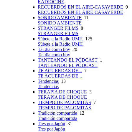
RADIOCINE
RECUERDOS EN EL AIRE-CASAVERDE
9
RECUERDOS EN EL AIRE-CASAVERDE
SONIDO AMBIENTE
11
SONIDO AMBIENTE
STRANGER FILMS
8
STRANGER FILMS
Súbete a la Radio UMH
125
Súbete a la Radio UMH
Tal día como hoy
20
Tal día como hoy
TANTEANDO EL PÓDCAST
1
TANTEANDO EL PÓDCAST
TE ACUERDAS DE...
7
TE ACUERDAS DE...
Tendencias
13
Tendencias
TERAPIA DE CHOQUE
3
TERAPIA DE CHOQUE
TIEMPO DE PALOMITAS
7
TIEMPO DE PALOMITAS
Tradición compartida
12
Tradición compartida
Tres por Japón
31
Tres por Japón