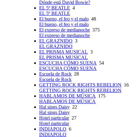
Dónde está David Bowie?
EL 5º BEATLE
4
EL 5º BEATLE
El bueno, el feo y el malo
48
El bueno, el feo y el malo
El expreso de medianoche
375
El expreso de medianoche
EL GRAZNIDO
3
EL GRAZNIDO
EL PRISMA MUSICAL
3
EL PRISMA MUSICAL
ESCUCHA CÓMO SUENA
54
ESCUCHA CÓMO SUENA
Escuela de Rock
28
Escuela de Rock
GETTING ROCK RIGHTS REBELION
16
GETTING ROCK RIGHTS REBELION
HABLAMOS DE MÚSICA
175
HABLAMOS DE MÚSICA
Hal sings Daisy
22
Hal sings Daisy
Hotel particular
27
Hotel particular
INDIAPOLO
6
INDIAPOLO