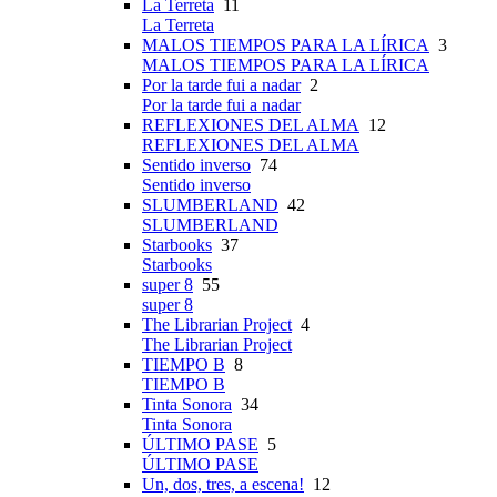
La Terreta
11
La Terreta
MALOS TIEMPOS PARA LA LÍRICA
3
MALOS TIEMPOS PARA LA LÍRICA
Por la tarde fui a nadar
2
Por la tarde fui a nadar
REFLEXIONES DEL ALMA
12
REFLEXIONES DEL ALMA
Sentido inverso
74
Sentido inverso
SLUMBERLAND
42
SLUMBERLAND
Starbooks
37
Starbooks
super 8
55
super 8
The Librarian Project
4
The Librarian Project
TIEMPO B
8
TIEMPO B
Tinta Sonora
34
Tinta Sonora
ÚLTIMO PASE
5
ÚLTIMO PASE
Un, dos, tres, a escena!
12