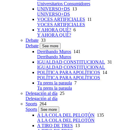
Universitarios Consumidores
UNIVERSO+DS
13
UNIVERSO+DS
VOCES ARTIFICIALES
11
VOCES ARTIFICIALES
Y AHORA QUÉ?
6
Y AHORA QUÉ?
Debate
33
Debate
See more
Derribando Muros
141
Derribando Muros
IGUALDAD CONSTITUCIONAL
31
IGUALDAD CONSTITUCIONAL
POLÍTICA PARA APOLÍTICOS
14
POLÍTICA PARA APOLÍTICOS
Tu prens la paraula
7
Tu prens la paraula
Delegación al día
25
Delegación al día
Sports
264
Sports
See more
A LA COLA DEL PELOTÓN
135
A LA COLA DEL PELOTÓN
A TIRO DE TRES
13