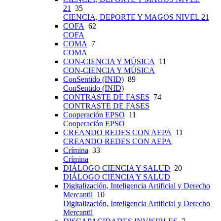
21
35
CIENCIA, DEPORTE Y MAGOS NIVEL 21
COFA
62
COFA
COMA
7
COMA
CON-CIENCIA Y MÚSICA
11
CON-CIENCIA Y MÚSICA
ConSentido (INID)
89
ConSentido (INID)
CONTRASTE DE FASES
74
CONTRASTE DE FASES
Cooperación EPSO
11
Cooperación EPSO
CREANDO REDES CON AEPA
11
CREANDO REDES CON AEPA
Crímina
33
Crímina
DIÁLOGO CIENCIA Y SALUD
20
DIÁLOGO CIENCIA Y SALUD
Digitalización, Inteligencia Artificial y Derecho
Mercantil
10
Digitalización, Inteligencia Artificial y Derecho
Mercantil