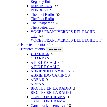
Regate y finta
RUN & GUN
37
RUN & GUN
The Post Radio
50
The Post Radio
The Postpartido
4
The Postpartido
VOCES FRANJIVERDES DEL ELCHE
C.F.
64
VOCES FRANJIVERDES DEL ELCHE C.F.
Entretenimiento
359
Entretenimiento
See more
4 BARRAS
5
4 BARRAS
A PIE DE CALLE
5
A PIE DE CALLE
ABRIENDO CAMINOS
88
ABRIENDO CAMINOS
ÁREA 5
9
ÁREA 5
BROTES EN LA RADIO
3
BROTES EN LA RADIO
CAFÉ CON DRAMA
1
CAFÉ CON DRAMA
Camino a la alternativa
18