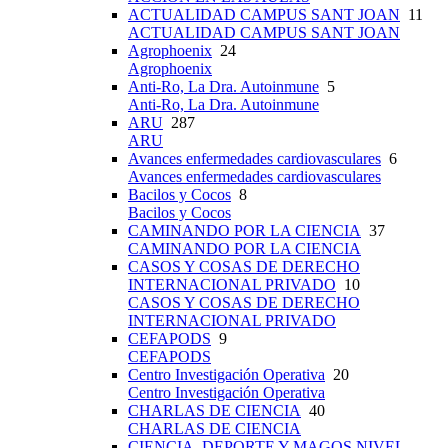
ACTUALIDAD CAMPUS SANT JOAN
11
ACTUALIDAD CAMPUS SANT JOAN
Agrophoenix
24
Agrophoenix
Anti-Ro, La Dra. Autoinmune
5
Anti-Ro, La Dra. Autoinmune
ARU
287
ARU
Avances enfermedades cardiovasculares
6
Avances enfermedades cardiovasculares
Bacilos y Cocos
8
Bacilos y Cocos
CAMINANDO POR LA CIENCIA
37
CAMINANDO POR LA CIENCIA
CASOS Y COSAS DE DERECHO
INTERNACIONAL PRIVADO
10
CASOS Y COSAS DE DERECHO
INTERNACIONAL PRIVADO
CEFAPODS
9
CEFAPODS
Centro Investigación Operativa
20
Centro Investigación Operativa
CHARLAS DE CIENCIA
40
CHARLAS DE CIENCIA
CIENCIA, DEPORTE Y MAGOS NIVEL