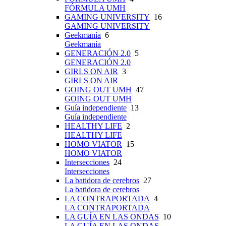
FÓRMULA UMH
GAMING UNIVERSITY
16
GAMING UNIVERSITY
Geekmanía
6
Geekmanía
GENERACIÓN 2.0
5
GENERACIÓN 2.0
GIRLS ON AIR
3
GIRLS ON AIR
GOING OUT UMH
47
GOING OUT UMH
Guía independiente
13
Guía independiente
HEALTHY LIFE
2
HEALTHY LIFE
HOMO VIATOR
15
HOMO VIATOR
Intersecciones
24
Intersecciones
La batidora de cerebros
27
La batidora de cerebros
LA CONTRAPORTADA
4
LA CONTRAPORTADA
LA GUÍA EN LAS ONDAS
10
LA GUÍA EN LAS ONDAS