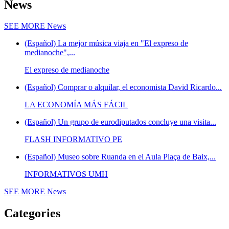
News
SEE MORE
News
(Español) La mejor música viaja en "El expreso de
medianoche",...
El expreso de medianoche
(Español) Comprar o alquilar, el economista David Ricardo...
LA ECONOMÍA MÁS FÁCIL
(Español) Un grupo de eurodiputados concluye una visita...
FLASH INFORMATIVO PE
(Español) Museo sobre Ruanda en el Aula Plaça de Baix,...
INFORMATIVOS UMH
SEE MORE
News
Categories