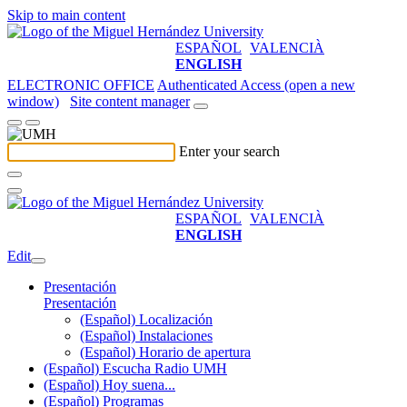
Skip to main content
ESPAÑOL
VALENCIÀ
ENGLISH
ELECTRONIC OFFICE
Authenticated Access (open a new
window)
Site content manager
Enter your search
ESPAÑOL
VALENCIÀ
ENGLISH
Edit
Presentación
Presentación
(Español) Localización
(Español) Instalaciones
(Español) Horario de apertura
(Español) Escucha Radio UMH
(Español) Hoy suena...
(Español) Programas