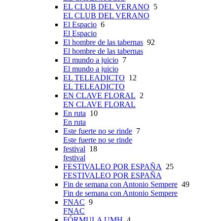
EL CLUB DEL VERANO
5
EL CLUB DEL VERANO
El Espacio
6
El Espacio
El hombre de las tabernas
92
El hombre de las tabernas
El mundo a juicio
7
El mundo a juicio
EL TELEADICTO
12
EL TELEADICTO
EN CLAVE FLORAL
2
EN CLAVE FLORAL
En ruta
10
En ruta
Este fuerte no se rinde
7
Este fuerte no se rinde
festival
18
festival
FESTIVALEO POR ESPAÑA
25
FESTIVALEO POR ESPAÑA
Fin de semana con Antonio Sempere
49
Fin de semana con Antonio Sempere
FNAC
9
FNAC
FÓRMULA UMH
4