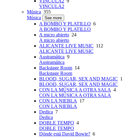
VINCULA2
9
VINCULA2
Música
355
Música
See more
A BOMBO Y PLATILLO
6
A BOMBO Y PLATILLO
A micro abierto
24
A micro abierto
ALICANTE LIVE MUSIC
112
ALICANTE LIVE MUSIC
Austramática
9
Austramática
Backstage Room
14
Backstage Room
BLOOD, SUGAR, SEX AND MAGIC
1
BLOOD, SUGAR, SEX AND MAGIC
CON LA MÚSICA A OTRA SALA
4
CON LA MÚSICA A OTRA SALA
CON LA NIEBLA
17
CON LA NIEBLA
Dedica
7
Dedica
DOBLE TEMPO
4
DOBLE TEMPO
Dónde está David Bowie?
6