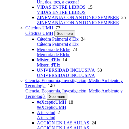
Un, dos, tres, a escena!
VIDAS ENTRE LIBROS
15
VIDAS ENTRE LIBROS
ZINEMANÍA CON ANTONIO SEMPERE
25
ZINEMANÍA CON ANTONIO SEMPERE
Cátedras UMH
77
Cátedras UMH
See more
Cátedra Palmeral d'Elx
34
Cátedra Palmeral d'Elx
Memoria de Elche
73
Memoria de Elche
Misteri d'Elx
14
Misteri d'Elx
UNIVERSIDAD INCLUSIVA
53
UNIVERSIDAD INCLUSIVA
Ciencia, Economía, Investigación, Medio Ambiente y
Tecnología
149
Ciencia, Economía, Investigación, Medio Ambiente y
Tecnología
See more
#eXcepticUMH
18
#eXcepticUMH
A tu salud
2
A tu salud
ACCIÓN EN LAS AULAS
24
ACCIÓN EN LAS AULAS