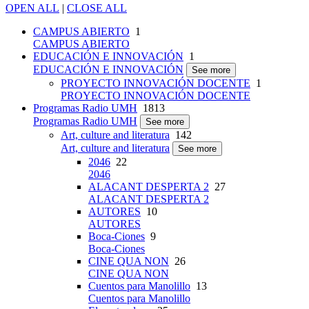
OPEN ALL
|
CLOSE ALL
CAMPUS ABIERTO
1
CAMPUS ABIERTO
EDUCACIÓN E INNOVACIÓN
1
EDUCACIÓN E INNOVACIÓN
See more
PROYECTO INNOVACIÓN DOCENTE
1
PROYECTO INNOVACIÓN DOCENTE
Programas Radio UMH
1813
Programas Radio UMH
See more
Art, culture and literatura
142
Art, culture and literatura
See more
2046
22
2046
ALACANT DESPERTA 2
27
ALACANT DESPERTA 2
AUTORES
10
AUTORES
Boca-Ciones
9
Boca-Ciones
CINE QUA NON
26
CINE QUA NON
Cuentos para Manolillo
13
Cuentos para Manolillo