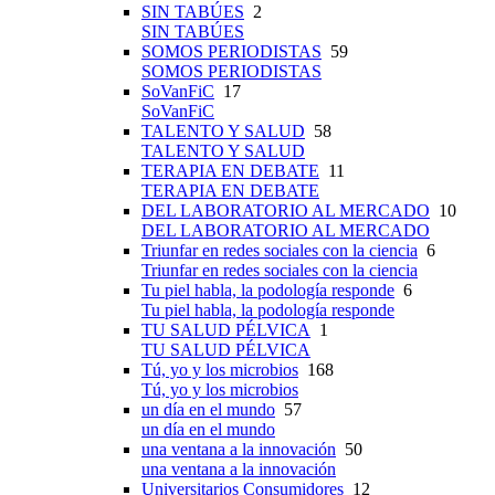
SIN TABÚES
2
SIN TABÚES
SOMOS PERIODISTAS
59
SOMOS PERIODISTAS
SoVanFiC
17
SoVanFiC
TALENTO Y SALUD
58
TALENTO Y SALUD
TERAPIA EN DEBATE
11
TERAPIA EN DEBATE
DEL LABORATORIO AL MERCADO
10
DEL LABORATORIO AL MERCADO
Triunfar en redes sociales con la ciencia
6
Triunfar en redes sociales con la ciencia
Tu piel habla, la podología responde
6
Tu piel habla, la podología responde
TU SALUD PÉLVICA
1
TU SALUD PÉLVICA
Tú, yo y los microbios
168
Tú, yo y los microbios
un día en el mundo
57
un día en el mundo
una ventana a la innovación
50
una ventana a la innovación
Universitarios Consumidores
12