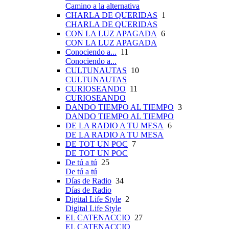
Camino a la alternativa
CHARLA DE QUERIDAS
1
CHARLA DE QUERIDAS
CON LA LUZ APAGADA
6
CON LA LUZ APAGADA
Conociendo a...
11
Conociendo a...
CULTUNAUTAS
10
CULTUNAUTAS
CURIOSEANDO
11
CURIOSEANDO
DANDO TIEMPO AL TIEMPO
3
DANDO TIEMPO AL TIEMPO
DE LA RADIO A TU MESA
6
DE LA RADIO A TU MESA
DE TOT UN POC
7
DE TOT UN POC
De tú a tú
25
De tú a tú
Días de Radio
34
Días de Radio
Digital Life Style
2
Digital Life Style
EL CATENACCIO
27
EL CATENACCIO