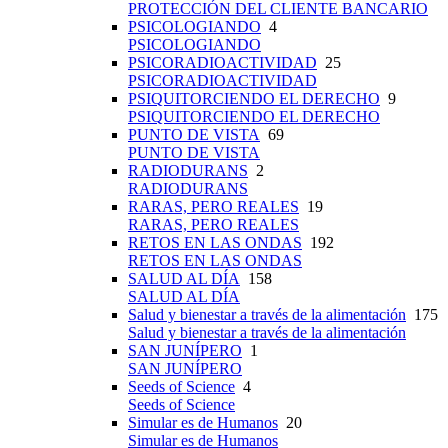
PROTECCIÓN DEL CLIENTE BANCARIO
PSICOLOGIANDO
4
PSICOLOGIANDO
PSICORADIOACTIVIDAD
25
PSICORADIOACTIVIDAD
PSIQUITORCIENDO EL DERECHO
9
PSIQUITORCIENDO EL DERECHO
PUNTO DE VISTA
69
PUNTO DE VISTA
RADIODURANS
2
RADIODURANS
RARAS, PERO REALES
19
RARAS, PERO REALES
RETOS EN LAS ONDAS
192
RETOS EN LAS ONDAS
SALUD AL DÍA
158
SALUD AL DÍA
Salud y bienestar a través de la alimentación
175
Salud y bienestar a través de la alimentación
SAN JUNÍPERO
1
SAN JUNÍPERO
Seeds of Science
4
Seeds of Science
Simular es de Humanos
20
Simular es de Humanos