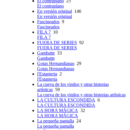
El contraplano
25
El contraplano
En versión original
146
En versión original
Fascineados
9
Fascineados
FILA 7
10
FILA 7
FUERA DE SERIES
92
FUERA DE SERIES
Gambatte
33
Gambatte
Gotas Hernandianas
29
Gotas Hernandianas
l'Estanteria
2
l'Estanteria
La cueva de los vinilos y otras historias
artísticas
59
La cueva de los vinilos y otras historias artísticas
LA CULTURA ESCONDIDA
6
LA CULTURA ESCONDIDA
LA HORA MÁGICA
32
LA HORA MÁGICA
La pequeña pantalla
24
La pequeña pantalla