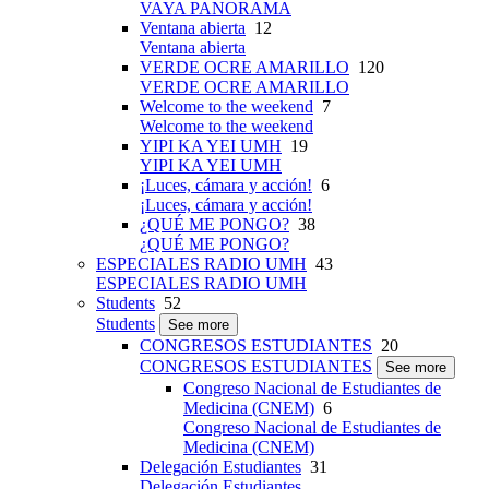
VAYA PANORAMA
Ventana abierta
12
Ventana abierta
VERDE OCRE AMARILLO
120
VERDE OCRE AMARILLO
Welcome to the weekend
7
Welcome to the weekend
YIPI KA YEI UMH
19
YIPI KA YEI UMH
¡Luces, cámara y acción!
6
¡Luces, cámara y acción!
¿QUÉ ME PONGO?
38
¿QUÉ ME PONGO?
ESPECIALES RADIO UMH
43
ESPECIALES RADIO UMH
Students
52
Students
See more
CONGRESOS ESTUDIANTES
20
CONGRESOS ESTUDIANTES
See more
Congreso Nacional de Estudiantes de
Medicina (CNEM)
6
Congreso Nacional de Estudiantes de
Medicina (CNEM)
Delegación Estudiantes
31
Delegación Estudiantes