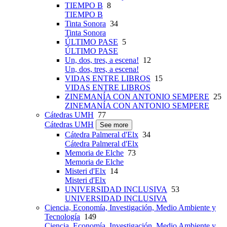
TIEMPO B
8
TIEMPO B
Tinta Sonora
34
Tinta Sonora
ÚLTIMO PASE
5
ÚLTIMO PASE
Un, dos, tres, a escena!
12
Un, dos, tres, a escena!
VIDAS ENTRE LIBROS
15
VIDAS ENTRE LIBROS
ZINEMANÍA CON ANTONIO SEMPERE
25
ZINEMANÍA CON ANTONIO SEMPERE
Cátedras UMH
77
Cátedras UMH
See more
Cátedra Palmeral d'Elx
34
Cátedra Palmeral d'Elx
Memoria de Elche
73
Memoria de Elche
Misteri d'Elx
14
Misteri d'Elx
UNIVERSIDAD INCLUSIVA
53
UNIVERSIDAD INCLUSIVA
Ciencia, Economía, Investigación, Medio Ambiente y
Tecnología
149
Ciencia, Economía, Investigación, Medio Ambiente y