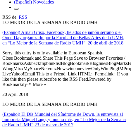
(Español) Novedades
RSS de
RSS
LO MEJOR DE LA SEMANA DE RADIO UMH
(Español) Arnau Griso, Facebook, helados de jamón serrano o el
Open Day organizado por la Facultad de Bellas Artes de la UMH,
en “Lo Mejor de la Semana de Radio UMH”, 20 de abril de 2018
Sorry, this entry is only available in European Spanish.
Close Bookmark and Share This Page Save to Browser Favorites /
BookmarksAskbackflipblinklistBlogBookmarkBloglinesBlogMarksB
WongMixxMySpaceNetvouzNewsvineoneviewOnlyWirePlugIMPropell
LiveYahoo!Email This to a Friend Link HTML: Permalink: If you
like this then please subscribe to the RSS Feed.Powered by
Bookmarkify™ More »
20 April 2018
LO MEJOR DE LA SEMANA DE RADIO UMH
(Español) El Día Mundial del Síndrome de Down, la entrevista al
humorista Miguel Lago, y mucho más, en “Lo Mejor de la Semana
de Radio UMH”,23 de marzo de 2017