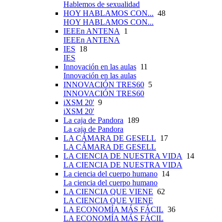
Hablemos de sexualidad
HOY HABLAMOS CON...
48
HOY HABLAMOS CON...
IEEEn ANTENA
1
IEEEn ANTENA
IES
18
IES
Innovación en las aulas
11
Innovación en las aulas
INNOVACIÓN TRES60
5
INNOVACIÓN TRES60
iXSM 20'
9
iXSM 20'
La caja de Pandora
189
La caja de Pandora
LA CÁMARA DE GESELL
17
LA CÁMARA DE GESELL
LA CIENCIA DE NUESTRA VIDA
14
LA CIENCIA DE NUESTRA VIDA
La ciencia del cuerpo humano
14
La ciencia del cuerpo humano
LA CIENCIA QUE VIENE
62
LA CIENCIA QUE VIENE
LA ECONOMÍA MÁS FÁCIL
36
LA ECONOMÍA MÁS FÁCIL