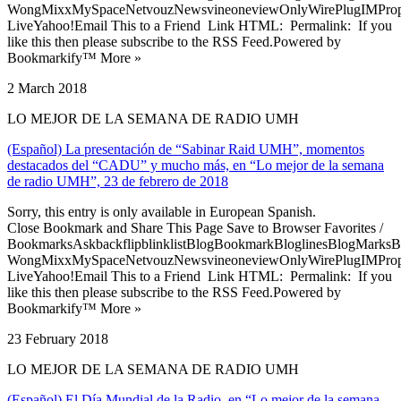
WongMixxMySpaceNetvouzNewsvineoneviewOnlyWirePlugIMPropell
LiveYahoo!Email This to a Friend Link HTML: Permalink: If you
like this then please subscribe to the RSS Feed.Powered by
Bookmarkify™ More »
2 March 2018
LO MEJOR DE LA SEMANA DE RADIO UMH
(Español) La presentación de “Sabinar Raid UMH”, momentos
destacados del “CADU” y mucho más, en “Lo mejor de la semana
de radio UMH”, 23 de febrero de 2018
Sorry, this entry is only available in European Spanish.
Close Bookmark and Share This Page Save to Browser Favorites /
BookmarksAskbackflipblinklistBlogBookmarkBloglinesBlogMarksB
WongMixxMySpaceNetvouzNewsvineoneviewOnlyWirePlugIMPropell
LiveYahoo!Email This to a Friend Link HTML: Permalink: If you
like this then please subscribe to the RSS Feed.Powered by
Bookmarkify™ More »
23 February 2018
LO MEJOR DE LA SEMANA DE RADIO UMH
(Español) El Día Mundial de la Radio, en “Lo mejor de la semana