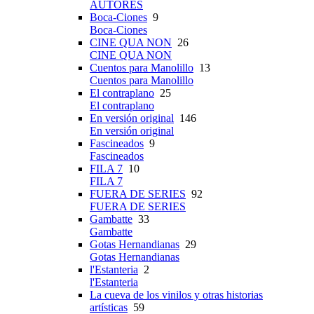
AUTORES
Boca-Ciones
9
Boca-Ciones
CINE QUA NON
26
CINE QUA NON
Cuentos para Manolillo
13
Cuentos para Manolillo
El contraplano
25
El contraplano
En versión original
146
En versión original
Fascineados
9
Fascineados
FILA 7
10
FILA 7
FUERA DE SERIES
92
FUERA DE SERIES
Gambatte
33
Gambatte
Gotas Hernandianas
29
Gotas Hernandianas
l'Estanteria
2
l'Estanteria
La cueva de los vinilos y otras historias
artísticas
59