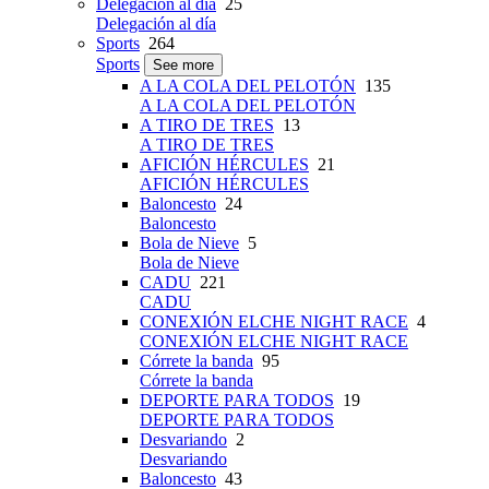
Delegación al día
25
Delegación al día
Sports
264
Sports
See more
A LA COLA DEL PELOTÓN
135
A LA COLA DEL PELOTÓN
A TIRO DE TRES
13
A TIRO DE TRES
AFICIÓN HÉRCULES
21
AFICIÓN HÉRCULES
Baloncesto
24
Baloncesto
Bola de Nieve
5
Bola de Nieve
CADU
221
CADU
CONEXIÓN ELCHE NIGHT RACE
4
CONEXIÓN ELCHE NIGHT RACE
Córrete la banda
95
Córrete la banda
DEPORTE PARA TODOS
19
DEPORTE PARA TODOS
Desvariando
2
Desvariando
Baloncesto
43