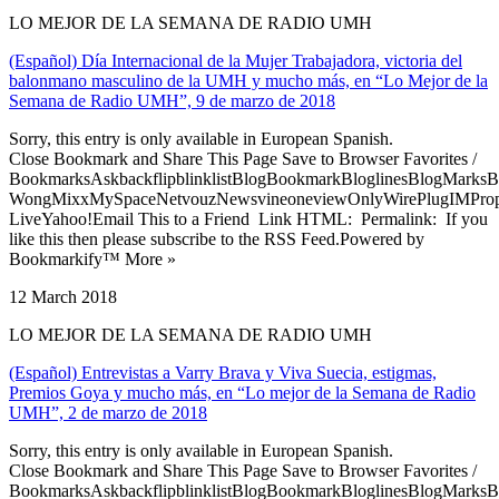
LO MEJOR DE LA SEMANA DE RADIO UMH
(Español) Día Internacional de la Mujer Trabajadora, victoria del
balonmano masculino de la UMH y mucho más, en “Lo Mejor de la
Semana de Radio UMH”, 9 de marzo de 2018
Sorry, this entry is only available in European Spanish.
Close Bookmark and Share This Page Save to Browser Favorites /
BookmarksAskbackflipblinklistBlogBookmarkBloglinesBlogMarksB
WongMixxMySpaceNetvouzNewsvineoneviewOnlyWirePlugIMPropell
LiveYahoo!Email This to a Friend Link HTML: Permalink: If you
like this then please subscribe to the RSS Feed.Powered by
Bookmarkify™ More »
12 March 2018
LO MEJOR DE LA SEMANA DE RADIO UMH
(Español) Entrevistas a Varry Brava y Viva Suecia, estigmas,
Premios Goya y mucho más, en “Lo mejor de la Semana de Radio
UMH”, 2 de marzo de 2018
Sorry, this entry is only available in European Spanish.
Close Bookmark and Share This Page Save to Browser Favorites /
BookmarksAskbackflipblinklistBlogBookmarkBloglinesBlogMarksB