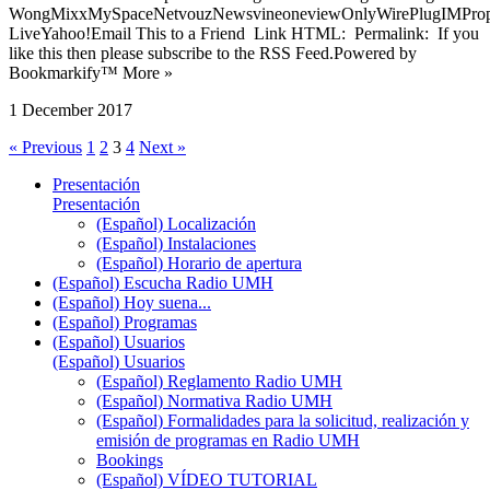
WongMixxMySpaceNetvouzNewsvineoneviewOnlyWirePlugIMPropell
LiveYahoo!Email This to a Friend Link HTML: Permalink: If you
like this then please subscribe to the RSS Feed.Powered by
Bookmarkify™ More »
1 December 2017
« Previous
1
2
3
4
Next »
Presentación
Presentación
(Español) Localización
(Español) Instalaciones
(Español) Horario de apertura
(Español) Escucha Radio UMH
(Español) Hoy suena...
(Español) Programas
(Español) Usuarios
(Español) Usuarios
(Español) Reglamento Radio UMH
(Español) Normativa Radio UMH
(Español) Formalidades para la solicitud, realización y
emisión de programas en Radio UMH
Bookings
(Español) VÍDEO TUTORIAL