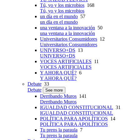
Tú, yo y los microbios
168
Tú, yo y los microbios
un día en el mundo
57
un día en el mundo
una ventana a la innovación
50
una ventana a la innovación
Universitarios Consumidores
12
Universitarios Consumidores
UNIVERSO+DS
13
UNIVERSO+DS
VOCES ARTIFICIALES
11
VOCES ARTIFICIALES
Y AHORA QUÉ?
6
Y AHORA QUÉ?
Debate
33
Debate
See more
Derribando Muros
141
Derribando Muros
IGUALDAD CONSTITUCIONAL
31
IGUALDAD CONSTITUCIONAL
POLÍTICA PARA APOLÍTICOS
14
POLÍTICA PARA APOLÍTICOS
Tu prens la paraula
7
Tu prens la paraula