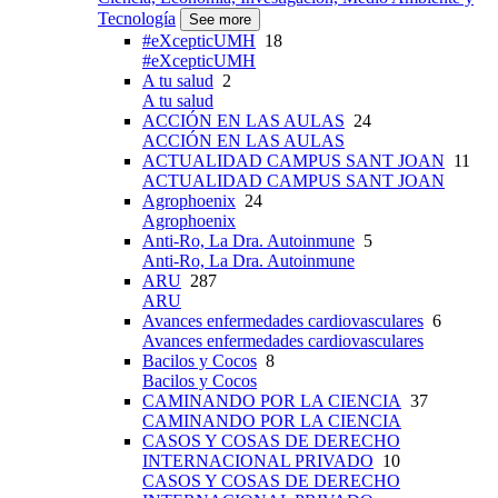
Tecnología
See more
#eXcepticUMH
18
#eXcepticUMH
A tu salud
2
A tu salud
ACCIÓN EN LAS AULAS
24
ACCIÓN EN LAS AULAS
ACTUALIDAD CAMPUS SANT JOAN
11
ACTUALIDAD CAMPUS SANT JOAN
Agrophoenix
24
Agrophoenix
Anti-Ro, La Dra. Autoinmune
5
Anti-Ro, La Dra. Autoinmune
ARU
287
ARU
Avances enfermedades cardiovasculares
6
Avances enfermedades cardiovasculares
Bacilos y Cocos
8
Bacilos y Cocos
CAMINANDO POR LA CIENCIA
37
CAMINANDO POR LA CIENCIA
CASOS Y COSAS DE DERECHO
INTERNACIONAL PRIVADO
10
CASOS Y COSAS DE DERECHO