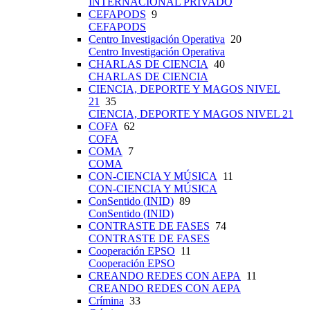
INTERNACIONAL PRIVADO
CEFAPODS
9
CEFAPODS
Centro Investigación Operativa
20
Centro Investigación Operativa
CHARLAS DE CIENCIA
40
CHARLAS DE CIENCIA
CIENCIA, DEPORTE Y MAGOS NIVEL
21
35
CIENCIA, DEPORTE Y MAGOS NIVEL 21
COFA
62
COFA
COMA
7
COMA
CON-CIENCIA Y MÚSICA
11
CON-CIENCIA Y MÚSICA
ConSentido (INID)
89
ConSentido (INID)
CONTRASTE DE FASES
74
CONTRASTE DE FASES
Cooperación EPSO
11
Cooperación EPSO
CREANDO REDES CON AEPA
11
CREANDO REDES CON AEPA
Crímina
33