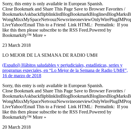
Sorry, this entry is only available in European Spanish.
Close Bookmark and Share This Page Save to Browser Favorites /
BookmarksAskbackflipblinklistBlogBookmarkBloglinesBlogMarksB
WongMixxMySpaceNetvouzNewsvineoneviewOnlyWirePlugIMPropell
LiveYahoo!Email This to a Friend Link HTML: Permalink: If you
like this then please subscribe to the RSS Feed.Powered by
Bookmarkify™ More »
23 March 2018
LO MEJOR DE LA SEMANA DE RADIO UMH
(Español) Hábitos saludables y perjudiciales, estadísticas, series y
programas especiales, en “Lo Mejor de la Semana de Radio UMH”,
16 de marzo de 2018
Sorry, this entry is only available in European Spanish.
Close Bookmark and Share This Page Save to Browser Favorites /
BookmarksAskbackflipblinklistBlogBookmarkBloglinesBlogMarksB
WongMixxMySpaceNetvouzNewsvineoneviewOnlyWirePlugIMPropell
LiveYahoo!Email This to a Friend Link HTML: Permalink: If you
like this then please subscribe to the RSS Feed.Powered by
Bookmarkify™ More »
20 March 2018