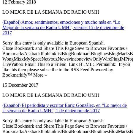
12 February 2018
LO MEJOR DE LA SEMANA DE RADIO UMH
(Español) Amor, sentimientos, emociones y mucho más en “Lo
Mejor de la semana de Radio UMH”, viernes 15 de diciembre de
2017
Sorry, this entry is only available in European Spanish.
Close Bookmark and Share This Page Save to Browser Favorites /
BookmarksAskbackflipblinklistBlogBookmarkBloglinesBlogMarksB
WongMixxMySpaceNetvouzNewsvineoneviewOnlyWirePlugIMPropell
LiveYahoo!Email This to a Friend Link HTML: Permalink: If you
like this then please subscribe to the RSS Feed.Powered by
Bookmarkify™ More »
15 December 2017
LO MEJOR DE LA SEMANA DE RADIO UMH
(Español) El periodista y escritor Enric González, en “Lo mejor de
la semana de Radio UMH”, 1 de diciembre de 2017
Sorry, this entry is only available in European Spanish.
Close Bookmark and Share This Page Save to Browser Favorites /
BookmarksAskbackflipblinklistBlogBookmarkBloglinesBlogMarksB