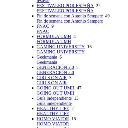
festival
FESTIVALEO POR ESPAÑA
25
FESTIVALEO POR ESPAÑA
Fin de semana con Antonio Sempere
49
Fin de semana con Antonio Sempere
FNAC
9
FNAC
FÓRMULA UMH
4
FÓRMULA UMH
GAMING UNIVERSITY
16
GAMING UNIVERSITY
Geekmanía
6
Geekmanía
GENERACIÓN 2.0
5
GENERACIÓN 2.0
GIRLS ON AIR
3
GIRLS ON AIR
GOING OUT UMH
47
GOING OUT UMH
Guía independiente
13
Guía independiente
HEALTHY LIFE
2
HEALTHY LIFE
HOMO VIATOR
15
HOMO VIATOR