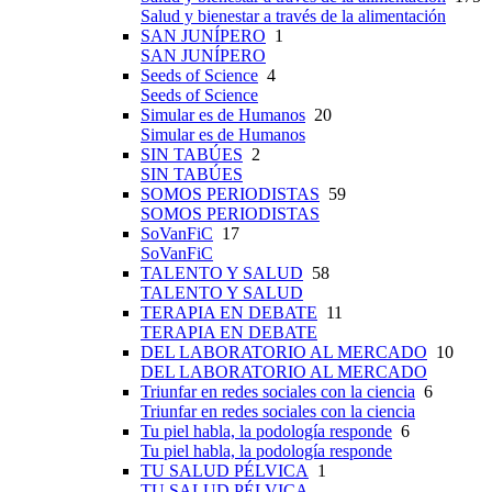
Salud y bienestar a través de la alimentación
SAN JUNÍPERO
1
SAN JUNÍPERO
Seeds of Science
4
Seeds of Science
Simular es de Humanos
20
Simular es de Humanos
SIN TABÚES
2
SIN TABÚES
SOMOS PERIODISTAS
59
SOMOS PERIODISTAS
SoVanFiC
17
SoVanFiC
TALENTO Y SALUD
58
TALENTO Y SALUD
TERAPIA EN DEBATE
11
TERAPIA EN DEBATE
DEL LABORATORIO AL MERCADO
10
DEL LABORATORIO AL MERCADO
Triunfar en redes sociales con la ciencia
6
Triunfar en redes sociales con la ciencia
Tu piel habla, la podología responde
6
Tu piel habla, la podología responde
TU SALUD PÉLVICA
1
TU SALUD PÉLVICA