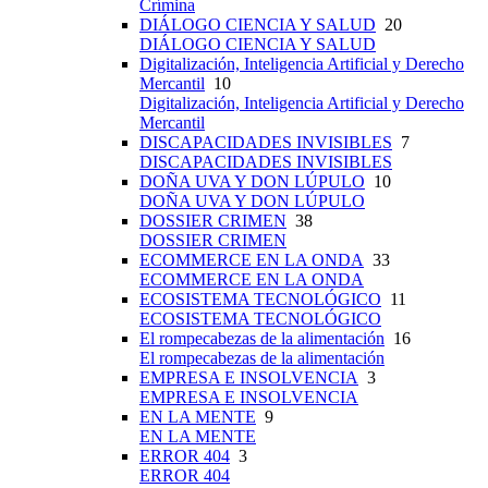
Crímina
DIÁLOGO CIENCIA Y SALUD
20
DIÁLOGO CIENCIA Y SALUD
Digitalización, Inteligencia Artificial y Derecho
Mercantil
10
Digitalización, Inteligencia Artificial y Derecho
Mercantil
DISCAPACIDADES INVISIBLES
7
DISCAPACIDADES INVISIBLES
DOÑA UVA Y DON LÚPULO
10
DOÑA UVA Y DON LÚPULO
DOSSIER CRIMEN
38
DOSSIER CRIMEN
ECOMMERCE EN LA ONDA
33
ECOMMERCE EN LA ONDA
ECOSISTEMA TECNOLÓGICO
11
ECOSISTEMA TECNOLÓGICO
El rompecabezas de la alimentación
16
El rompecabezas de la alimentación
EMPRESA E INSOLVENCIA
3
EMPRESA E INSOLVENCIA
EN LA MENTE
9
EN LA MENTE
ERROR 404
3
ERROR 404