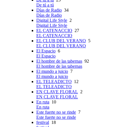
De tú a tú
Días de Radio
34
Días de Radio
Digital Life Style
2
Digital Life Style
EL CATENACCIO
27
EL CATENACCIO
EL CLUB DEL VERANO
5
EL CLUB DEL VERANO
El Espacio
6
El Espacio
El hombre de las tabernas
92
El hombre de las tabernas
El mundo a juicio
7
El mundo a juicio
EL TELEADICTO
12
EL TELEADICTO
EN CLAVE FLORAL
2
EN CLAVE FLORAL
En ruta
10
En ruta
Este fuerte no se rinde
7
Este fuerte no se rinde
festival
18