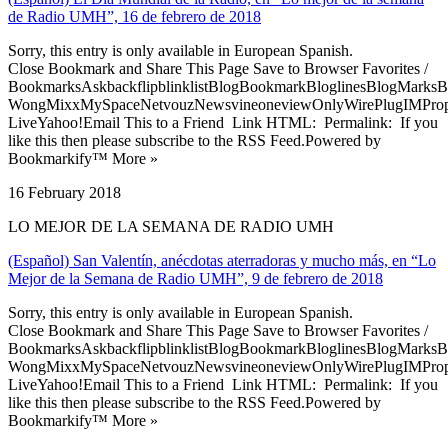
de Radio UMH”, 16 de febrero de 2018
Sorry, this entry is only available in European Spanish.
Close Bookmark and Share This Page Save to Browser Favorites /
BookmarksAskbackflipblinklistBlogBookmarkBloglinesBlogMarksB
WongMixxMySpaceNetvouzNewsvineoneviewOnlyWirePlugIMPropell
LiveYahoo!Email This to a Friend Link HTML: Permalink: If you
like this then please subscribe to the RSS Feed.Powered by
Bookmarkify™ More »
16 February 2018
LO MEJOR DE LA SEMANA DE RADIO UMH
(Español) San Valentín, anécdotas aterradoras y mucho más, en “Lo
Mejor de la Semana de Radio UMH”, 9 de febrero de 2018
Sorry, this entry is only available in European Spanish.
Close Bookmark and Share This Page Save to Browser Favorites /
BookmarksAskbackflipblinklistBlogBookmarkBloglinesBlogMarksB
WongMixxMySpaceNetvouzNewsvineoneviewOnlyWirePlugIMPropell
LiveYahoo!Email This to a Friend Link HTML: Permalink: If you
like this then please subscribe to the RSS Feed.Powered by
Bookmarkify™ More »