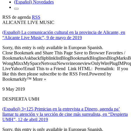
(Español) Novedades
RSS de agenda
RSS
ALICANTE LIVE MUSIC
(Español) La comunicación cultural en la provincia de Alicante, en
“Alicante Live Music”, 9 de mayo de 2019
Sorry, this entry is only available in European Spanish.
Close Bookmark and Share This Page Save to Browser Favorites /
BookmarksAskbackflipblinklistBlogBookmarkBloglinesBlogMarksB
WongMixxMySpaceNetvouzNewsvineoneviewOnlyWirePlugIMPropell
LiveYahoo!Email This to a Friend Link HTML: Permalink: If you
like this then please subscribe to the RSS Feed.Powered by
Bookmarkify™ More »
9 May 2019
DESPIERTA UMH
(Español) 3×125 Primicias en la entrevista a Dinero, agenda pa’
llamar tu atención y la sección de cine más surrealista, en “Despierta
UMH”, 12 de abril 2019
Sorry, this entry is only available in European Spanish.