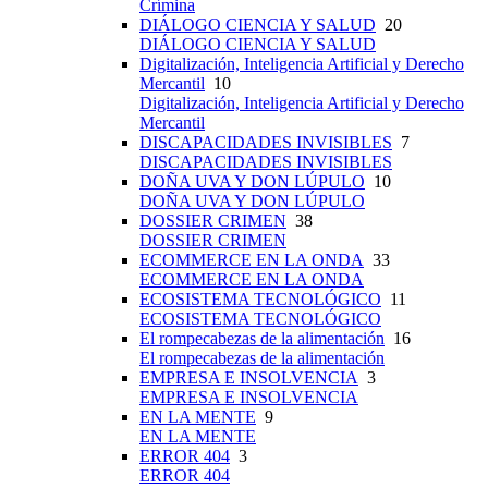
Crímina
DIÁLOGO CIENCIA Y SALUD
20
DIÁLOGO CIENCIA Y SALUD
Digitalización, Inteligencia Artificial y Derecho
Mercantil
10
Digitalización, Inteligencia Artificial y Derecho
Mercantil
DISCAPACIDADES INVISIBLES
7
DISCAPACIDADES INVISIBLES
DOÑA UVA Y DON LÚPULO
10
DOÑA UVA Y DON LÚPULO
DOSSIER CRIMEN
38
DOSSIER CRIMEN
ECOMMERCE EN LA ONDA
33
ECOMMERCE EN LA ONDA
ECOSISTEMA TECNOLÓGICO
11
ECOSISTEMA TECNOLÓGICO
El rompecabezas de la alimentación
16
El rompecabezas de la alimentación
EMPRESA E INSOLVENCIA
3
EMPRESA E INSOLVENCIA
EN LA MENTE
9
EN LA MENTE
ERROR 404
3
ERROR 404