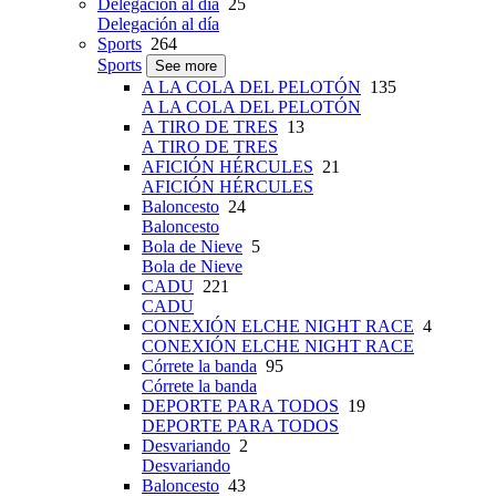
Delegación al día
25
Delegación al día
Sports
264
Sports
See more
A LA COLA DEL PELOTÓN
135
A LA COLA DEL PELOTÓN
A TIRO DE TRES
13
A TIRO DE TRES
AFICIÓN HÉRCULES
21
AFICIÓN HÉRCULES
Baloncesto
24
Baloncesto
Bola de Nieve
5
Bola de Nieve
CADU
221
CADU
CONEXIÓN ELCHE NIGHT RACE
4
CONEXIÓN ELCHE NIGHT RACE
Córrete la banda
95
Córrete la banda
DEPORTE PARA TODOS
19
DEPORTE PARA TODOS
Desvariando
2
Desvariando
Baloncesto
43