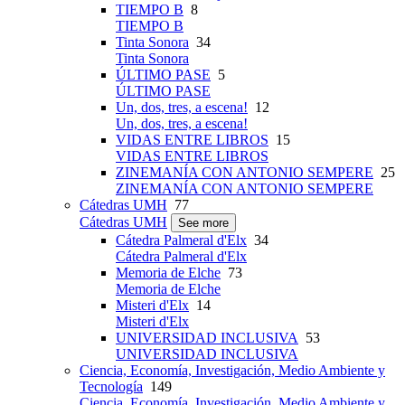
TIEMPO B
8
TIEMPO B
Tinta Sonora
34
Tinta Sonora
ÚLTIMO PASE
5
ÚLTIMO PASE
Un, dos, tres, a escena!
12
Un, dos, tres, a escena!
VIDAS ENTRE LIBROS
15
VIDAS ENTRE LIBROS
ZINEMANÍA CON ANTONIO SEMPERE
25
ZINEMANÍA CON ANTONIO SEMPERE
Cátedras UMH
77
Cátedras UMH
See more
Cátedra Palmeral d'Elx
34
Cátedra Palmeral d'Elx
Memoria de Elche
73
Memoria de Elche
Misteri d'Elx
14
Misteri d'Elx
UNIVERSIDAD INCLUSIVA
53
UNIVERSIDAD INCLUSIVA
Ciencia, Economía, Investigación, Medio Ambiente y
Tecnología
149
Ciencia, Economía, Investigación, Medio Ambiente y