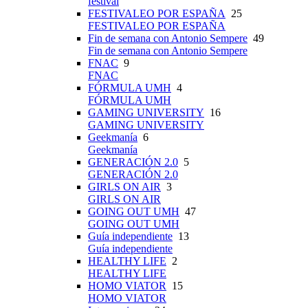
festival
FESTIVALEO POR ESPAÑA
25
FESTIVALEO POR ESPAÑA
Fin de semana con Antonio Sempere
49
Fin de semana con Antonio Sempere
FNAC
9
FNAC
FÓRMULA UMH
4
FÓRMULA UMH
GAMING UNIVERSITY
16
GAMING UNIVERSITY
Geekmanía
6
Geekmanía
GENERACIÓN 2.0
5
GENERACIÓN 2.0
GIRLS ON AIR
3
GIRLS ON AIR
GOING OUT UMH
47
GOING OUT UMH
Guía independiente
13
Guía independiente
HEALTHY LIFE
2
HEALTHY LIFE
HOMO VIATOR
15
HOMO VIATOR