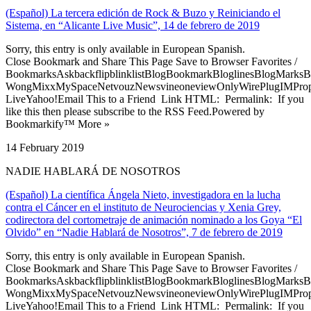
(Español) La tercera edición de Rock & Buzo y Reiniciando el
Sistema, en “Alicante Live Music”, 14 de febrero de 2019
Sorry, this entry is only available in European Spanish.
Close Bookmark and Share This Page Save to Browser Favorites /
BookmarksAskbackflipblinklistBlogBookmarkBloglinesBlogMarksB
WongMixxMySpaceNetvouzNewsvineoneviewOnlyWirePlugIMPropell
LiveYahoo!Email This to a Friend Link HTML: Permalink: If you
like this then please subscribe to the RSS Feed.Powered by
Bookmarkify™ More »
14 February 2019
NADIE HABLARÁ DE NOSOTROS
(Español) La científica Ángela Nieto, investigadora en la lucha
contra el Cáncer en el instituto de Neurociencias y Xenia Grey,
codirectora del cortometraje de animación nominado a los Goya “El
Olvido” en “Nadie Hablará de Nosotros”, 7 de febrero de 2019
Sorry, this entry is only available in European Spanish.
Close Bookmark and Share This Page Save to Browser Favorites /
BookmarksAskbackflipblinklistBlogBookmarkBloglinesBlogMarksB
WongMixxMySpaceNetvouzNewsvineoneviewOnlyWirePlugIMPropell
LiveYahoo!Email This to a Friend Link HTML: Permalink: If you