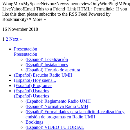
WongMixxMySpaceNetvouzNewsvineoneviewOnlyWirePlugIMPropell
LiveYahoo!Email This to a Friend Link HTML: Permalink: If you
like this then please subscribe to the RSS Feed.Powered by
Bookmarkify™ More »
16 November 2018
1
2
Next »
Presentación
Presentación
(Español) Localización
(Español) Instalaciones
(Español) Horario de apertura
(Español) Escucha Radio UMH
(Español) Hoy suena...
(Español) Programas
(Español) Usuarios
(Español) Usuarios
(Español) Reglamento Radio UMH
(Español) Normativa Radio UMH
(Español) Formalidades para la solicitud, realización y
emisión de programas en Radio UMH
Bookings
(Español) VÍDEO TUTORIAL