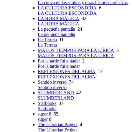
La cueva de los vinilos y otras historias artísticas
LA CULTURA ESCONDIDA
6
LA CULTURA ESCONDIDA
LA HORA MÁGICA
32
LA HORA MÁGICA
La pequeña pantalla
24
La pequeña pantalla
La Terreta
11
La Terreta
MALOS TIEMPOS PARA LA LÍRICA
3
MALOS TIEMPOS PARA LA LÍRICA
Por la tarde fui a nadar
2
Por la tarde fui a nadar
REFLEXIONES DEL ALMA
12
REFLEXIONES DEL ALMA
Sentido inverso
74
Sentido inverso
SLUMBERLAND
42
SLUMBERLAND
Starbooks
37
Starbooks
super 8
55
super 8
The Librarian Project
4
The Librarian Project