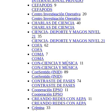
INTERNACIONAL PRIVADO
CEFAPODS
9
CEFAPODS
Centro Investigación Operativa
20
Centro Investigación Operativa
CHARLAS DE CIENCIA
40
CHARLAS DE CIENCIA
CIENCIA, DEPORTE Y MAGOS NIVEL
21
35
CIENCIA, DEPORTE Y MAGOS NIVEL 21
COFA
62
COFA
COMA
7
COMA
CON-CIENCIA Y MÚSICA
11
CON-CIENCIA Y MÚSICA
ConSentido (INID)
89
ConSentido (INID)
CONTRASTE DE FASES
74
CONTRASTE DE FASES
Cooperación EPSO
11
Cooperación EPSO
CREANDO REDES CON AEPA
11
CREANDO REDES CON AEPA
Crímina
33