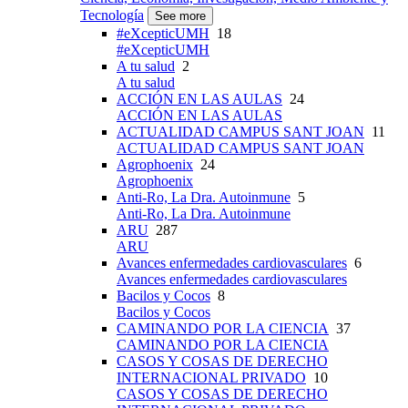
Tecnología
See more
#eXcepticUMH
18
#eXcepticUMH
A tu salud
2
A tu salud
ACCIÓN EN LAS AULAS
24
ACCIÓN EN LAS AULAS
ACTUALIDAD CAMPUS SANT JOAN
11
ACTUALIDAD CAMPUS SANT JOAN
Agrophoenix
24
Agrophoenix
Anti-Ro, La Dra. Autoinmune
5
Anti-Ro, La Dra. Autoinmune
ARU
287
ARU
Avances enfermedades cardiovasculares
6
Avances enfermedades cardiovasculares
Bacilos y Cocos
8
Bacilos y Cocos
CAMINANDO POR LA CIENCIA
37
CAMINANDO POR LA CIENCIA
CASOS Y COSAS DE DERECHO
INTERNACIONAL PRIVADO
10
CASOS Y COSAS DE DERECHO