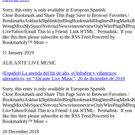
Sorry, this entry is only available in European Spanish.
Close Bookmark and Share This Page Save to Browser Favorites /
BookmarksAskbackflipblinklistBlogBookmarkBloglinesBlogMarksB
WongMixxMySpaceNetvouzNewsvineoneviewOnlyWirePlugIMPropell
LiveYahoo!Email This to a Friend Link HTML: Permalink: If you
like this then please subscribe to the RSS Feed.Powered by
Bookmarkify™ More »
11 January 2019
ALICANTE LIVE MUSIC
(Español) La agenda del fin de año, el Infrafest y villancicos
alternativos, en “Alicante Live Music”, 20 de diciembre de 2018
Sorry, this entry is only available in European Spanish.
Close Bookmark and Share This Page Save to Browser Favorites /
BookmarksAskbackflipblinklistBlogBookmarkBloglinesBlogMarksB
WongMixxMySpaceNetvouzNewsvineoneviewOnlyWirePlugIMPropell
LiveYahoo!Email This to a Friend Link HTML: Permalink: If you
like this then please subscribe to the RSS Feed.Powered by
Bookmarkify™ More »
20 December 2018