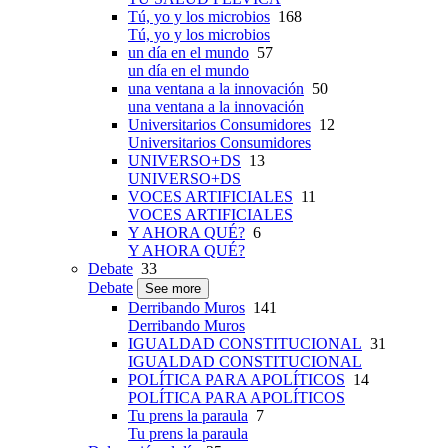
Tú, yo y los microbios
168
Tú, yo y los microbios
un día en el mundo
57
un día en el mundo
una ventana a la innovación
50
una ventana a la innovación
Universitarios Consumidores
12
Universitarios Consumidores
UNIVERSO+DS
13
UNIVERSO+DS
VOCES ARTIFICIALES
11
VOCES ARTIFICIALES
Y AHORA QUÉ?
6
Y AHORA QUÉ?
Debate
33
Debate
See more
Derribando Muros
141
Derribando Muros
IGUALDAD CONSTITUCIONAL
31
IGUALDAD CONSTITUCIONAL
POLÍTICA PARA APOLÍTICOS
14
POLÍTICA PARA APOLÍTICOS
Tu prens la paraula
7
Tu prens la paraula