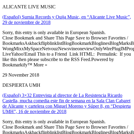
ALICANTE LIVE MUSIC
(Español) Surnia Records y Ouija Music, en “Alicante Live Music”,
29 de noviembre de 2018
Sorry, this entry is only available in European Spanish.
Close Bookmark and Share This Page Save to Browser Favorites /
BookmarksAskbackflipblinklistBlogBookmarkBloglinesBlogMarksB
WongMixxMySpaceNetvouzNewsvineoneviewOnlyWirePlugIMPropell
LiveYahoo!Email This to a Friend Link HTML: Permalink: If you
like this then please subscribe to the RSS Feed.Powered by
Bookmarkify™ More »
29 November 2018
DESPIERTA UMH
(Español) 3×32 Entrevista al director de La Resistencia Ricardo
Castella, mucha comedia este fin de semana en la Sala Clan Cabaret
de Alicante y cartelera con Miguel Moreno y Súper 8, en “Despierta
UMH”, 16 de noviembre de 2018
Sorry, this entry is only available in European Spanish.
Close Bookmark and Share This Page Save to Browser Favorites /
BookmarksAskbackflipblinklistBlogBookmarkBloglinesBlogMarksB