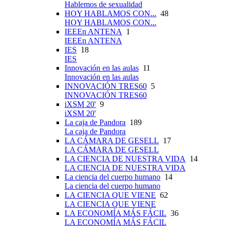
Hablemos de sexualidad
HOY HABLAMOS CON...
48
HOY HABLAMOS CON...
IEEEn ANTENA
1
IEEEn ANTENA
IES
18
IES
Innovación en las aulas
11
Innovación en las aulas
INNOVACIÓN TRES60
5
INNOVACIÓN TRES60
iXSM 20'
9
iXSM 20'
La caja de Pandora
189
La caja de Pandora
LA CÁMARA DE GESELL
17
LA CÁMARA DE GESELL
LA CIENCIA DE NUESTRA VIDA
14
LA CIENCIA DE NUESTRA VIDA
La ciencia del cuerpo humano
14
La ciencia del cuerpo humano
LA CIENCIA QUE VIENE
62
LA CIENCIA QUE VIENE
LA ECONOMÍA MÁS FÁCIL
36
LA ECONOMÍA MÁS FÁCIL