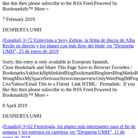
like this then please subscribe to the RSS Feed.Powered by
Bookmarkify™ More »
7 February 2019
DESPIERTA UMH
(Español) 3×72 Entrevista a Sexy Zebras, la firma de discos de Alba
Reche en directo y los planes con más flow del finde, en “Despierta
UMH”, 25 de enero de 2019
Sorry, this entry is only available in European Spanish.
Close Bookmark and Share This Page Save to Browser Favorites /
BookmarksAskbackflipblinklistBlogBookmarkBloglinesBlogMarksB
WongMixxMySpaceNetvouzNewsvineoneviewOnlyWirePlugIMPropell
LiveYahoo!Email This to a Friend Link HTML: Permalink: If you
like this then please subscribe to the RSS Feed.Powered by
Bookmarkify™ More »
8 April 2019
DESPIERTA UMH
(Español) 3×62 Frenología, los planes más interesantes para el fin de
semana y los estrenos en cartelera, en “Despierta UMH”, 11 de
enero de 2019