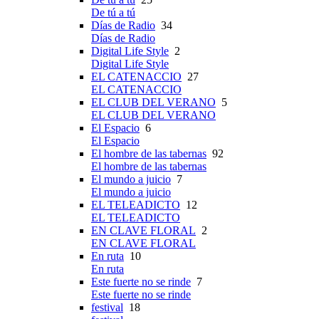
De tú a tú
Días de Radio
34
Días de Radio
Digital Life Style
2
Digital Life Style
EL CATENACCIO
27
EL CATENACCIO
EL CLUB DEL VERANO
5
EL CLUB DEL VERANO
El Espacio
6
El Espacio
El hombre de las tabernas
92
El hombre de las tabernas
El mundo a juicio
7
El mundo a juicio
EL TELEADICTO
12
EL TELEADICTO
EN CLAVE FLORAL
2
EN CLAVE FLORAL
En ruta
10
En ruta
Este fuerte no se rinde
7
Este fuerte no se rinde
festival
18