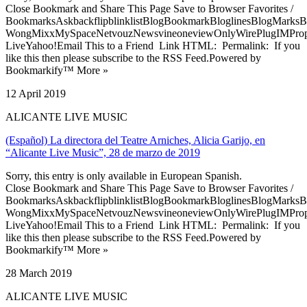
Close Bookmark and Share This Page Save to Browser Favorites /
BookmarksAskbackflipblinklistBlogBookmarkBloglinesBlogMarksB
WongMixxMySpaceNetvouzNewsvineoneviewOnlyWirePlugIMPropell
LiveYahoo!Email This to a Friend Link HTML: Permalink: If you
like this then please subscribe to the RSS Feed.Powered by
Bookmarkify™ More »
12 April 2019
ALICANTE LIVE MUSIC
(Español) La directora del Teatre Arniches, Alicia Garijo, en
“Alicante Live Music”, 28 de marzo de 2019
Sorry, this entry is only available in European Spanish.
Close Bookmark and Share This Page Save to Browser Favorites /
BookmarksAskbackflipblinklistBlogBookmarkBloglinesBlogMarksB
WongMixxMySpaceNetvouzNewsvineoneviewOnlyWirePlugIMPropell
LiveYahoo!Email This to a Friend Link HTML: Permalink: If you
like this then please subscribe to the RSS Feed.Powered by
Bookmarkify™ More »
28 March 2019
ALICANTE LIVE MUSIC