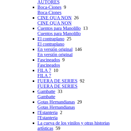
AUTORES
Boca-Ciones
9
Boca-Ciones
CINE QUA NON
26
CINE QUA NON
Cuentos para Manolillo
13
Cuentos para Manolillo
El contraplano
25
El contraplano
En versión original
146
En versión original
Fascineados
9
Fascineados
FILA 7
10
FILA 7
FUERA DE SERIES
92
FUERA DE SERIES
Gambatte
33
Gambatte
Gotas Hernandianas
29
Gotas Hernandianas
l'Estanteria
2
l'Estanteria
La cueva de los vinilos y otras historias
artísticas
59