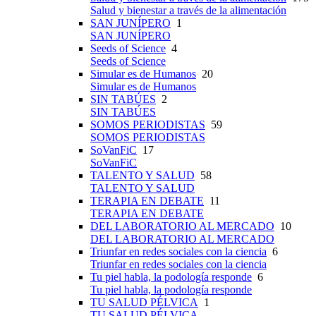
Salud y bienestar a través de la alimentación
SAN JUNÍPERO
1
SAN JUNÍPERO
Seeds of Science
4
Seeds of Science
Simular es de Humanos
20
Simular es de Humanos
SIN TABÚES
2
SIN TABÚES
SOMOS PERIODISTAS
59
SOMOS PERIODISTAS
SoVanFiC
17
SoVanFiC
TALENTO Y SALUD
58
TALENTO Y SALUD
TERAPIA EN DEBATE
11
TERAPIA EN DEBATE
DEL LABORATORIO AL MERCADO
10
DEL LABORATORIO AL MERCADO
Triunfar en redes sociales con la ciencia
6
Triunfar en redes sociales con la ciencia
Tu piel habla, la podología responde
6
Tu piel habla, la podología responde
TU SALUD PÉLVICA
1
TU SALUD PÉLVICA