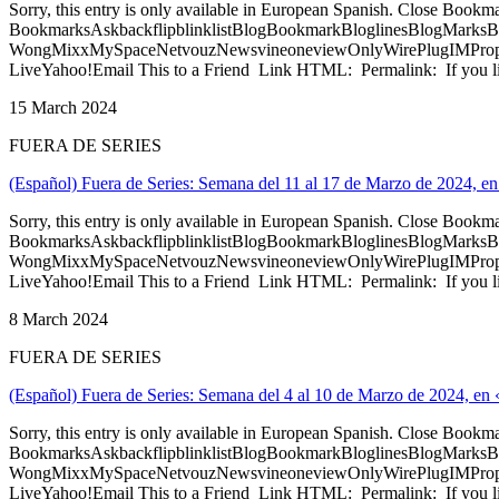
Sorry, this entry is only available in European Spanish. Close Bookm
BookmarksAskbackflipblinklistBlogBookmarkBloglinesBlogMarksB
WongMixxMySpaceNetvouzNewsvineoneviewOnlyWirePlugIMPropell
LiveYahoo!Email This to a Friend Link HTML: Permalink: If you li
15 March 2024
FUERA DE SERIES
(Español) Fuera de Series: Semana del 11 al 17 de Marzo de 2024, en
Sorry, this entry is only available in European Spanish. Close Bookm
BookmarksAskbackflipblinklistBlogBookmarkBloglinesBlogMarksB
WongMixxMySpaceNetvouzNewsvineoneviewOnlyWirePlugIMPropell
LiveYahoo!Email This to a Friend Link HTML: Permalink: If you li
8 March 2024
FUERA DE SERIES
(Español) Fuera de Series: Semana del 4 al 10 de Marzo de 2024, en 
Sorry, this entry is only available in European Spanish. Close Bookm
BookmarksAskbackflipblinklistBlogBookmarkBloglinesBlogMarksB
WongMixxMySpaceNetvouzNewsvineoneviewOnlyWirePlugIMPropell
LiveYahoo!Email This to a Friend Link HTML: Permalink: If you li