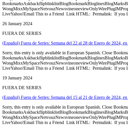
BookmarksAskbackflipblinklistBlogBookmarkBloglinesBlogMarksB
WongMixxMySpaceNetvouzNewsvineoneviewOnlyWirePlugIMPropell
LiveYahoo!Email This to a Friend Link HTML: Permalink: If you li
26 January 2024
FUERA DE SERIES
(Español) Fuera de Series: Semana del 22 al 28 de Enero de 2024, en
Sorry, this entry is only available in European Spanish. Close Bookm
BookmarksAskbackflipblinklistBlogBookmarkBloglinesBlogMarksB
WongMixxMySpaceNetvouzNewsvineoneviewOnlyWirePlugIMPropell
LiveYahoo!Email This to a Friend Link HTML: Permalink: If you li
19 January 2024
FUERA DE SERIES
(Español) Fuera de Series: Semana del 15 al 21 de Enero de 2024, en
Sorry, this entry is only available in European Spanish. Close Bookm
BookmarksAskbackflipblinklistBlogBookmarkBloglinesBlogMarksB
WongMixxMySpaceNetvouzNewsvineoneviewOnlyWirePlugIMPropell
LiveYahoo!Email This to a Friend Link HTML: Permalink: If you li