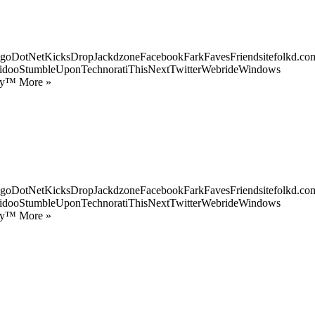
goDotNetKicksDropJackdzoneFacebookFarkFavesFriendsitefolkd.com
idooStumbleUponTechnoratiThisNextTwitterWebrideWindows
ify™ More »
goDotNetKicksDropJackdzoneFacebookFarkFavesFriendsitefolkd.com
idooStumbleUponTechnoratiThisNextTwitterWebrideWindows
ify™ More »