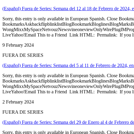
(Español) Fuera de Series: Semana del 12 al 18 de Febrero de 2024, e
Sorry, this entry is only available in European Spanish. Close Bookm
BookmarksAskbackflipblinklistBlogBookmarkBloglinesBlogMarksB
WongMixxMySpaceNetvouzNewsvineoneviewOnlyWirePlugIMPropell
LiveYahoo!Email This to a Friend Link HTML: Permalink: If you li
9 February 2024
FUERA DE SERIES
(Español) Fuera de Series: Semana del 5 al 11 de Febrero de 2024, en
Sorry, this entry is only available in European Spanish. Close Bookm
BookmarksAskbackflipblinklistBlogBookmarkBloglinesBlogMarksB
WongMixxMySpaceNetvouzNewsvineoneviewOnlyWirePlugIMPropell
LiveYahoo!Email This to a Friend Link HTML: Permalink: If you li
2 February 2024
FUERA DE SERIES
(Español) Fuera de Series: Semana del 29 de Enero al 4 de Febrero d
Sorry, this entry is only available in European Spanish. Close Bookm