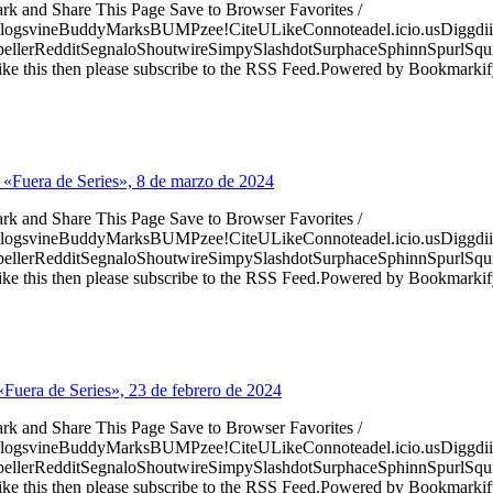
ark and Share This Page Save to Browser Favorites /
logsvineBuddyMarksBUMPzee!CiteULikeConnoteadel.icio.usDiggdii
erRedditSegnaloShoutwireSimpySlashdotSurphaceSphinnSpurlSqu
ke this then please subscribe to the RSS Feed.Powered by Bookmark
 «Fuera de Series», 8 de marzo de 2024
ark and Share This Page Save to Browser Favorites /
logsvineBuddyMarksBUMPzee!CiteULikeConnoteadel.icio.usDiggdii
erRedditSegnaloShoutwireSimpySlashdotSurphaceSphinnSpurlSqu
ke this then please subscribe to the RSS Feed.Powered by Bookmark
«Fuera de Series», 23 de febrero de 2024
ark and Share This Page Save to Browser Favorites /
logsvineBuddyMarksBUMPzee!CiteULikeConnoteadel.icio.usDiggdii
erRedditSegnaloShoutwireSimpySlashdotSurphaceSphinnSpurlSqu
ke this then please subscribe to the RSS Feed.Powered by Bookmark