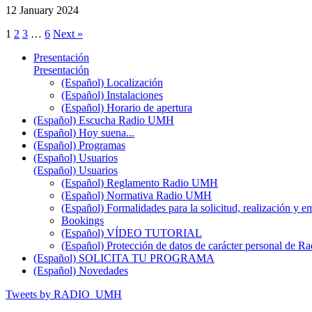
12 January 2024
1
2
3
…
6
Next »
Presentación
Presentación
(Español) Localización
(Español) Instalaciones
(Español) Horario de apertura
(Español) Escucha Radio UMH
(Español) Hoy suena...
(Español) Programas
(Español) Usuarios
(Español) Usuarios
(Español) Reglamento Radio UMH
(Español) Normativa Radio UMH
(Español) Formalidades para la solicitud, realización 
Bookings
(Español) VÍDEO TUTORIAL
(Español) Protección de datos de carácter personal de 
(Español) SOLICITA TU PROGRAMA
(Español) Novedades
Tweets by RADIO_UMH