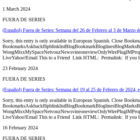
1 March 2024
FUERA DE SERIES
(Español) Fuera de Series: Semana del 26 de Febrero al 3 de Marzo d
Sorry, this entry is only available in European Spanish. Close Bookm
BookmarksAskbackflipblinklistBlogBookmarkBloglinesBlogMarksB
WongMixxMySpaceNetvouzNewsvineoneviewOnlyWirePlugIMPropell
LiveYahoo!Email This to a Friend Link HTML: Permalink: If you li
23 February 2024
FUERA DE SERIES
(Español) Fuera de Series: Semana del 19 al 25 de Febrero de 2024, 
Sorry, this entry is only available in European Spanish. Close Bookm
BookmarksAskbackflipblinklistBlogBookmarkBloglinesBlogMarksB
WongMixxMySpaceNetvouzNewsvineoneviewOnlyWirePlugIMPropell
LiveYahoo!Email This to a Friend Link HTML: Permalink: If you li
16 February 2024
FUERA DE SERIES