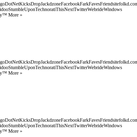
goDotNetKicksDropJackdzoneFacebookFarkFavesFriendsitefolkd.com
idooStumbleUponTechnoratiThisNextTwitterWebrideWindows
ify™ More »
goDotNetKicksDropJackdzoneFacebookFarkFavesFriendsitefolkd.com
idooStumbleUponTechnoratiThisNextTwitterWebrideWindows
ify™ More »
goDotNetKicksDropJackdzoneFacebookFarkFavesFriendsitefolkd.com
idooStumbleUponTechnoratiThisNextTwitterWebrideWindows
ify™ More »