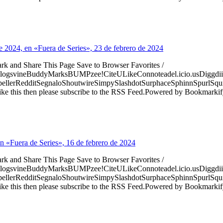
e 2024, en «Fuera de Series», 23 de febrero de 2024
ark and Share This Page Save to Browser Favorites /
logsvineBuddyMarksBUMPzee!CiteULikeConnoteadel.icio.usDiggdii
erRedditSegnaloShoutwireSimpySlashdotSurphaceSphinnSpurlSqu
ke this then please subscribe to the RSS Feed.Powered by Bookmark
en «Fuera de Series», 16 de febrero de 2024
ark and Share This Page Save to Browser Favorites /
logsvineBuddyMarksBUMPzee!CiteULikeConnoteadel.icio.usDiggdii
erRedditSegnaloShoutwireSimpySlashdotSurphaceSphinnSpurlSqu
ke this then please subscribe to the RSS Feed.Powered by Bookmark