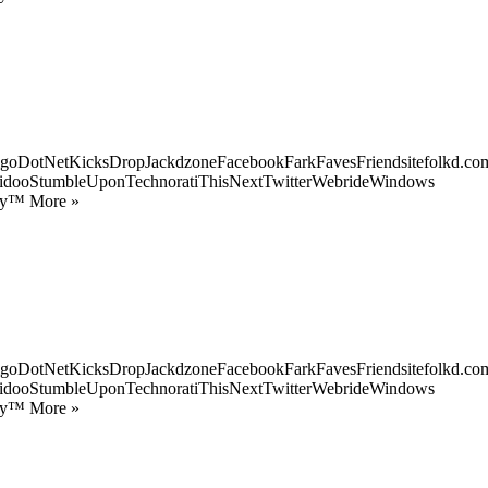
goDotNetKicksDropJackdzoneFacebookFarkFavesFriendsitefolkd.com
idooStumbleUponTechnoratiThisNextTwitterWebrideWindows
ify™ More »
goDotNetKicksDropJackdzoneFacebookFarkFavesFriendsitefolkd.com
idooStumbleUponTechnoratiThisNextTwitterWebrideWindows
ify™ More »