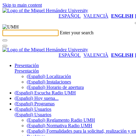
Skip to main content
ESPAÑOL
VALENCIÀ
ENGLISH
Enter your search
ESPAÑOL
VALENCIÀ
ENGLISH
Presentación
Presentación
(Español) Localización
(Español) Instalaciones
(Español) Horario de apertura
(Español) Escucha Radio UMH
(Español) Hoy suena...
(Español) Programas
(Español) Usuarios
(Español) Usuarios
(Español) Reglamento Radio UMH
(Español) Normativa Radio UMH
(Español) Formalidades para la solicitud, realización 