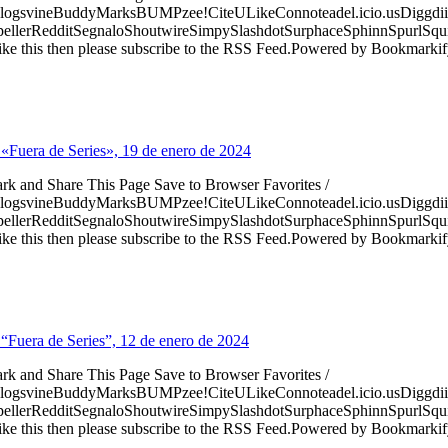
logsvineBuddyMarksBUMPzee!CiteULikeConnoteadel.icio.usDiggdii
erRedditSegnaloShoutwireSimpySlashdotSurphaceSphinnSpurlSqu
ke this then please subscribe to the RSS Feed.Powered by Bookmark
 «Fuera de Series», 19 de enero de 2024
ark and Share This Page Save to Browser Favorites /
logsvineBuddyMarksBUMPzee!CiteULikeConnoteadel.icio.usDiggdii
erRedditSegnaloShoutwireSimpySlashdotSurphaceSphinnSpurlSqu
ke this then please subscribe to the RSS Feed.Powered by Bookmark
 “Fuera de Series”, 12 de enero de 2024
ark and Share This Page Save to Browser Favorites /
logsvineBuddyMarksBUMPzee!CiteULikeConnoteadel.icio.usDiggdii
erRedditSegnaloShoutwireSimpySlashdotSurphaceSphinnSpurlSqu
ke this then please subscribe to the RSS Feed.Powered by Bookmark