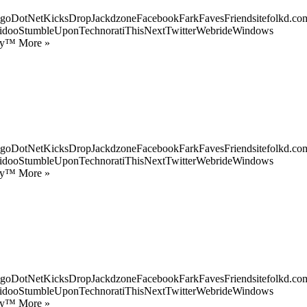
goDotNetKicksDropJackdzoneFacebookFarkFavesFriendsitefolkd.com
idooStumbleUponTechnoratiThisNextTwitterWebrideWindows
ify™ More »
goDotNetKicksDropJackdzoneFacebookFarkFavesFriendsitefolkd.com
idooStumbleUponTechnoratiThisNextTwitterWebrideWindows
ify™ More »
goDotNetKicksDropJackdzoneFacebookFarkFavesFriendsitefolkd.com
idooStumbleUponTechnoratiThisNextTwitterWebrideWindows
ify™ More »