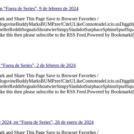
n “Fuera de Series”, 9 de febrero de 2024
ark and Share This Page Save to Browser Favorites /
logsvineBuddyMarksBUMPzee!CiteULikeConnoteadel.icio.usDiggdii
erRedditSegnaloShoutwireSimpySlashdotSurphaceSphinnSpurlSqu
ke this then please subscribe to the RSS Feed.Powered by Bookmark
 “Fuera de Series”, 2 de febrero de 2024
ark and Share This Page Save to Browser Favorites /
logsvineBuddyMarksBUMPzee!CiteULikeConnoteadel.icio.usDiggdii
erRedditSegnaloShoutwireSimpySlashdotSurphaceSphinnSpurlSqu
ke this then please subscribe to the RSS Feed.Powered by Bookmark
e 2024, en “Fuera de Series”, 26 de enero de 2024
ark and Share This Page Save to Browser Favorites /