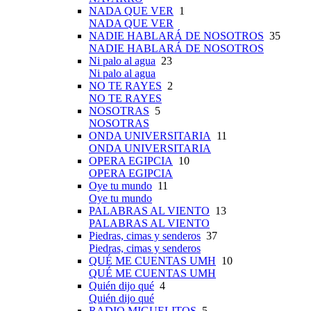
NADA QUE VER
1
NADA QUE VER
NADIE HABLARÁ DE NOSOTROS
35
NADIE HABLARÁ DE NOSOTROS
Ni palo al agua
23
Ni palo al agua
NO TE RAYES
2
NO TE RAYES
NOSOTRAS
5
NOSOTRAS
ONDA UNIVERSITARIA
11
ONDA UNIVERSITARIA
OPERA EGIPCIA
10
OPERA EGIPCIA
Oye tu mundo
11
Oye tu mundo
PALABRAS AL VIENTO
13
PALABRAS AL VIENTO
Piedras, cimas y senderos
37
Piedras, cimas y senderos
QUÉ ME CUENTAS UMH
10
QUÉ ME CUENTAS UMH
Quién dijo qué
4
Quién dijo qué
RADIO MIGUELITOS
5