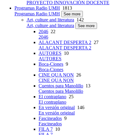
PROYECTO INNOVACIÓN DOCENTE
Programas Radio UMH
1813
Programas Radio UMH
See more
Art, culture and literatura
142
Art, culture and literatura
See more
2046
22
2046
ALACANT DESPERTA 2
27
ALACANT DESPERTA 2
AUTORES
10
AUTORES
Boca-Ciones
9
Boca-Ciones
CINE QUA NON
26
CINE QUA NON
Cuentos para Manolillo
13
Cuentos para Manolillo
El contraplano
25
El contraplano
En versión original
146
En versión original
Fascineados
9
Fascineados
FILA 7
10
FILA 7