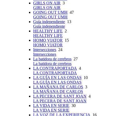
GIRLS ON AIR
3
GIRLS ON AIR
GOING OUT UMH
47
GOING OUT UMH
Guía independiente
13
Guía independiente
HEALTHY LIFE
2
HEALTHY LIFE
HOMO VIATOR
15
HOMO VIATOR
Intersecciones
24
Intersecciones
La batidora de cerebros
27
La batidora de cerebros
LA CONTRAPORTADA
4
LA CONTRAPORTADA
LA GUÍA EN LAS ONDAS
10
LA GUÍA EN LAS ONDAS
LA MAÑANA DE CARLOS
3
LA MAÑANA DE CARLOS
LA PECERA DE SANT JOAN
4
LA PECERA DE SANT JOAN
LA VIDA EN SERIE
30
LA VIDA EN SERIE
LA VOZ DE LA EXPERIENCIA
16