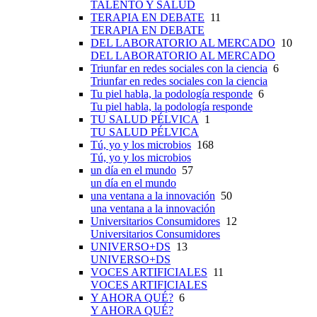
TALENTO Y SALUD
TERAPIA EN DEBATE
11
TERAPIA EN DEBATE
DEL LABORATORIO AL MERCADO
10
DEL LABORATORIO AL MERCADO
Triunfar en redes sociales con la ciencia
6
Triunfar en redes sociales con la ciencia
Tu piel habla, la podología responde
6
Tu piel habla, la podología responde
TU SALUD PÉLVICA
1
TU SALUD PÉLVICA
Tú, yo y los microbios
168
Tú, yo y los microbios
un día en el mundo
57
un día en el mundo
una ventana a la innovación
50
una ventana a la innovación
Universitarios Consumidores
12
Universitarios Consumidores
UNIVERSO+DS
13
UNIVERSO+DS
VOCES ARTIFICIALES
11
VOCES ARTIFICIALES
Y AHORA QUÉ?
6
Y AHORA QUÉ?