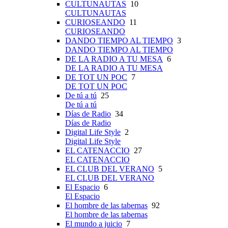
CULTUNAUTAS
10
CULTUNAUTAS
CURIOSEANDO
11
CURIOSEANDO
DANDO TIEMPO AL TIEMPO
3
DANDO TIEMPO AL TIEMPO
DE LA RADIO A TU MESA
6
DE LA RADIO A TU MESA
DE TOT UN POC
7
DE TOT UN POC
De tú a tú
25
De tú a tú
Días de Radio
34
Días de Radio
Digital Life Style
2
Digital Life Style
EL CATENACCIO
27
EL CATENACCIO
EL CLUB DEL VERANO
5
EL CLUB DEL VERANO
El Espacio
6
El Espacio
El hombre de las tabernas
92
El hombre de las tabernas
El mundo a juicio
7