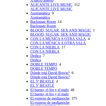
A micro abierto
ALICANTE LIVE MUSIC
112
ALICANTE LIVE MUSIC
Austramática
9
Austramática
Backstage Room
14
Backstage Room
BLOOD, SUGAR, SEX AND MAGIC
1
BLOOD, SUGAR, SEX AND MAGIC
CON LA MÚSICA A OTRA SALA
4
CON LA MÚSICA A OTRA SALA
CON LA NIEBLA
17
CON LA NIEBLA
Dedica
7
Dedica
DOBLE TEMPO
4
DOBLE TEMPO
Dónde está David Bowie?
6
Dónde está David Bowie?
EL 5º BEATLE
4
EL 5º BEATLE
El bueno, el feo y el malo
48
El bueno, el feo y el malo
El expreso de medianoche
375
El expreso de medianoche