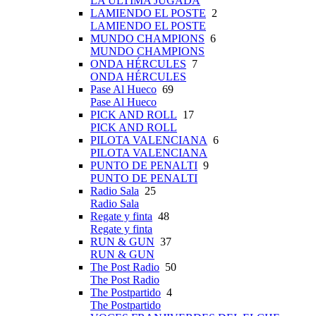
LA ÚLTIMA JUGADA
LAMIENDO EL POSTE
2
LAMIENDO EL POSTE
MUNDO CHAMPIONS
6
MUNDO CHAMPIONS
ONDA HÉRCULES
7
ONDA HÉRCULES
Pase Al Hueco
69
Pase Al Hueco
PICK AND ROLL
17
PICK AND ROLL
PILOTA VALENCIANA
6
PILOTA VALENCIANA
PUNTO DE PENALTI
9
PUNTO DE PENALTI
Radio Sala
25
Radio Sala
Regate y finta
48
Regate y finta
RUN & GUN
37
RUN & GUN
The Post Radio
50
The Post Radio
The Postpartido
4
The Postpartido