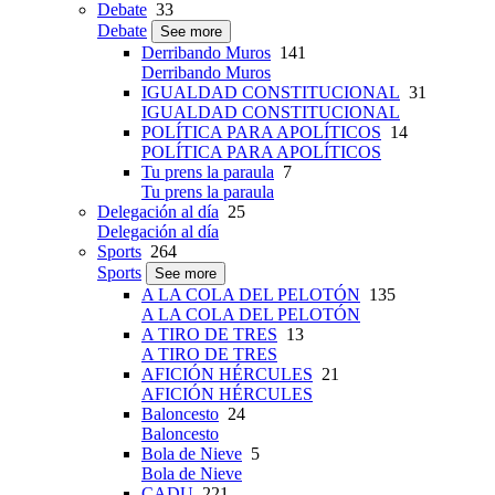
Debate
33
Debate
See more
Derribando Muros
141
Derribando Muros
IGUALDAD CONSTITUCIONAL
31
IGUALDAD CONSTITUCIONAL
POLÍTICA PARA APOLÍTICOS
14
POLÍTICA PARA APOLÍTICOS
Tu prens la paraula
7
Tu prens la paraula
Delegación al día
25
Delegación al día
Sports
264
Sports
See more
A LA COLA DEL PELOTÓN
135
A LA COLA DEL PELOTÓN
A TIRO DE TRES
13
A TIRO DE TRES
AFICIÓN HÉRCULES
21
AFICIÓN HÉRCULES
Baloncesto
24
Baloncesto
Bola de Nieve
5
Bola de Nieve
CADU
221