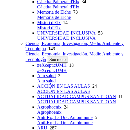
Cátedra Palmeral d'Elx
34
Cátedra Palmeral d'Elx
Memoria de Elche
73
Memoria de Elche
Misteri d'Elx
14
Misteri d'Elx
UNIVERSIDAD INCLUSIVA
53
UNIVERSIDAD INCLUSIVA
Ciencia, Economía, Investigación, Medio Ambiente y
Tecnología
149
Ciencia, Economía, Investigación, Medio Ambiente y
Tecnología
See more
#eXcepticUMH
18
#eXcepticUMH
A tu salud
2
A tu salud
ACCIÓN EN LAS AULAS
24
ACCIÓN EN LAS AULAS
ACTUALIDAD CAMPUS SANT JOAN
11
ACTUALIDAD CAMPUS SANT JOAN
Agrophoenix
24
Agrophoenix
Anti-Ro, La Dra. Autoinmune
5
Anti-Ro, La Dra. Autoinmune
ARU
287