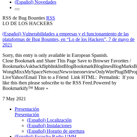
(Español) Novedades
RSS de Bug Bounties
RSS
LO DE LOS HACKERS
(Español) Vulnerabilidades a empresas y el funcionamiento de las
plataformas de Bug Bounties, en “Lo de los Hackers”, 7 de mayo de
2021
Sorry, this entry is only available in European Spanish.
Close Bookmark and Share This Page Save to Browser Favorites /
BookmarksAskbackflipblinklistBlogBookmarkBloglinesBlogMarksB
WongMixxMySpaceNetvouzNewsvineoneviewOnlyWirePlugIMPropell
LiveYahoo!Email This to a Friend Link HTML: Permalink: If you
like this then please subscribe to the RSS Feed.Powered by
Bookmarkify™ More »
7 May 2021
Presentación
Presentación
(Español) Localización
(Español) Instalaciones
(Español) Horario de apertura
(Español) Escucha Radio UMH