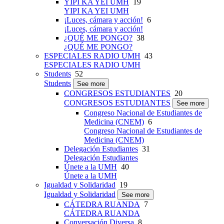
YIPI KA YEI UMH
19
YIPI KA YEI UMH
¡Luces, cámara y acción!
6
¡Luces, cámara y acción!
¿QUÉ ME PONGO?
38
¿QUÉ ME PONGO?
ESPECIALES RADIO UMH
43
ESPECIALES RADIO UMH
Students
52
Students
See more
CONGRESOS ESTUDIANTES
20
CONGRESOS ESTUDIANTES
See more
Congreso Nacional de Estudiantes de
Medicina (CNEM)
6
Congreso Nacional de Estudiantes de
Medicina (CNEM)
Delegación Estudiantes
31
Delegación Estudiantes
Únete a la UMH
40
Únete a la UMH
Igualdad y Solidaridad
19
Igualdad y Solidaridad
See more
CÁTEDRA RUANDA
7
CÁTEDRA RUANDA
Conversación Diversa
8