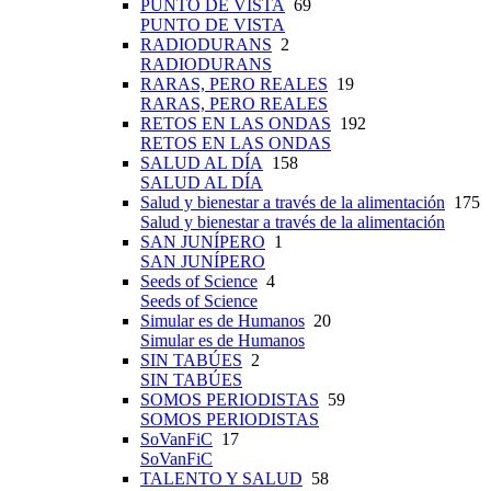
PUNTO DE VISTA
69
PUNTO DE VISTA
RADIODURANS
2
RADIODURANS
RARAS, PERO REALES
19
RARAS, PERO REALES
RETOS EN LAS ONDAS
192
RETOS EN LAS ONDAS
SALUD AL DÍA
158
SALUD AL DÍA
Salud y bienestar a través de la alimentación
175
Salud y bienestar a través de la alimentación
SAN JUNÍPERO
1
SAN JUNÍPERO
Seeds of Science
4
Seeds of Science
Simular es de Humanos
20
Simular es de Humanos
SIN TABÚES
2
SIN TABÚES
SOMOS PERIODISTAS
59
SOMOS PERIODISTAS
SoVanFiC
17
SoVanFiC
TALENTO Y SALUD
58