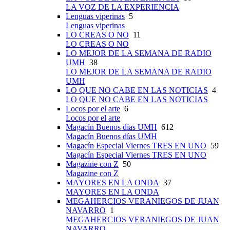
LA VOZ DE LA EXPERIENCIA
Lenguas viperinas
5
Lenguas viperinas
LO CREAS O NO
11
LO CREAS O NO
LO MEJOR DE LA SEMANA DE RADIO
UMH
38
LO MEJOR DE LA SEMANA DE RADIO
UMH
LO QUE NO CABE EN LAS NOTICIAS
4
LO QUE NO CABE EN LAS NOTICIAS
Locos por el arte
6
Locos por el arte
Magacín Buenos días UMH
612
Magacín Buenos días UMH
Magacín Especial Viernes TRES EN UNO
59
Magacín Especial Viernes TRES EN UNO
Magazine con Z
50
Magazine con Z
MAYORES EN LA ONDA
37
MAYORES EN LA ONDA
MEGAHERCIOS VERANIEGOS DE JUAN
NAVARRO
1
MEGAHERCIOS VERANIEGOS DE JUAN
NAVARRO