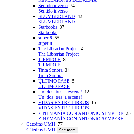
REFLEXIONES DEL ALMA
Sentido inverso
74
Sentido inverso
SLUMBERLAND
42
SLUMBERLAND
Starbooks
37
Starbooks
super 8
55
super 8
The Librarian Project
4
The Librarian Project
TIEMPO B
8
TIEMPO B
Tinta Sonora
34
Tinta Sonora
ÚLTIMO PASE
5
ÚLTIMO PASE
Un, dos, tres, a escena!
12
Un, dos, tres, a escena!
VIDAS ENTRE LIBROS
15
VIDAS ENTRE LIBROS
ZINEMANÍA CON ANTONIO SEMPERE
25
ZINEMANÍA CON ANTONIO SEMPERE
Cátedras UMH
77
Cátedras UMH
See more