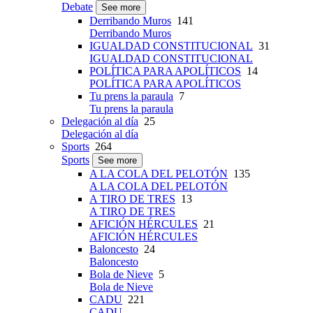
Debate
See more
Derribando Muros
141
Derribando Muros
IGUALDAD CONSTITUCIONAL
31
IGUALDAD CONSTITUCIONAL
POLÍTICA PARA APOLÍTICOS
14
POLÍTICA PARA APOLÍTICOS
Tu prens la paraula
7
Tu prens la paraula
Delegación al día
25
Delegación al día
Sports
264
Sports
See more
A LA COLA DEL PELOTÓN
135
A LA COLA DEL PELOTÓN
A TIRO DE TRES
13
A TIRO DE TRES
AFICIÓN HÉRCULES
21
AFICIÓN HÉRCULES
Baloncesto
24
Baloncesto
Bola de Nieve
5
Bola de Nieve
CADU
221
CADU