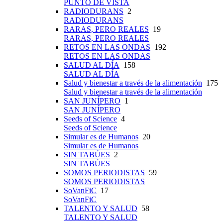
PUNTO DE VISTA
RADIODURANS
2
RADIODURANS
RARAS, PERO REALES
19
RARAS, PERO REALES
RETOS EN LAS ONDAS
192
RETOS EN LAS ONDAS
SALUD AL DÍA
158
SALUD AL DÍA
Salud y bienestar a través de la alimentación
175
Salud y bienestar a través de la alimentación
SAN JUNÍPERO
1
SAN JUNÍPERO
Seeds of Science
4
Seeds of Science
Simular es de Humanos
20
Simular es de Humanos
SIN TABÚES
2
SIN TABÚES
SOMOS PERIODISTAS
59
SOMOS PERIODISTAS
SoVanFiC
17
SoVanFiC
TALENTO Y SALUD
58
TALENTO Y SALUD