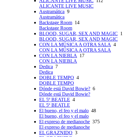
ALICANTE LIVE MUSIC
112
ALICANTE LIVE MUSIC
Austramática
9
Austramática
Backstage Room
14
Backstage Room
BLOOD, SUGAR, SEX AND MAGIC
1
BLOOD, SUGAR, SEX AND MAGIC
CON LA MÚSICA A OTRA SALA
4
CON LA MÚSICA A OTRA SALA
CON LA NIEBLA
17
CON LA NIEBLA
Dedica
7
Dedica
DOBLE TEMPO
4
DOBLE TEMPO
Dónde está David Bowie?
6
Dónde está David Bowie?
EL 5º BEATLE
4
EL 5º BEATLE
El bueno, el feo y el malo
48
El bueno, el feo y el malo
El expreso de medianoche
375
El expreso de medianoche
EL GRAZNIDO
3