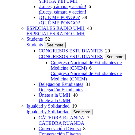
YIPI KA YEI UMH
¡Luces, cámara y acción!
6
¡Luces, cámara y acción!
¿QUÉ ME PONGO?
38
¿QUÉ ME PONGO?
ESPECIALES RADIO UMH
43
ESPECIALES RADIO UMH
Students
52
Students
See more
CONGRESOS ESTUDIANTES
20
CONGRESOS ESTUDIANTES
See more
Congreso Nacional de Estudiantes de
Medicina (CNEM)
6
Congreso Nacional de Estudiantes de
Medicina (CNEM)
Delegación Estudiantes
31
Delegación Estudiantes
Únete a la UMH
40
Únete a la UMH
Igualdad y Solidaridad
19
Igualdad y Solidaridad
See more
CÁTEDRA RUANDA
7
CÁTEDRA RUANDA
Conversación Diversa
8
Conversación Diversa