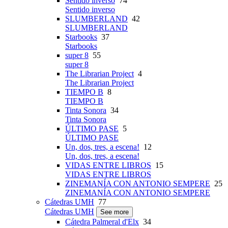
Sentido inverso
74
Sentido inverso
SLUMBERLAND
42
SLUMBERLAND
Starbooks
37
Starbooks
super 8
55
super 8
The Librarian Project
4
The Librarian Project
TIEMPO B
8
TIEMPO B
Tinta Sonora
34
Tinta Sonora
ÚLTIMO PASE
5
ÚLTIMO PASE
Un, dos, tres, a escena!
12
Un, dos, tres, a escena!
VIDAS ENTRE LIBROS
15
VIDAS ENTRE LIBROS
ZINEMANÍA CON ANTONIO SEMPERE
25
ZINEMANÍA CON ANTONIO SEMPERE
Cátedras UMH
77
Cátedras UMH
See more
Cátedra Palmeral d'Elx
34