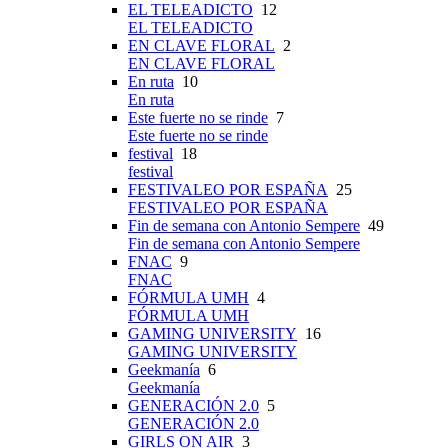
EL TELEADICTO
12
EL TELEADICTO
EN CLAVE FLORAL
2
EN CLAVE FLORAL
En ruta
10
En ruta
Este fuerte no se rinde
7
Este fuerte no se rinde
festival
18
festival
FESTIVALEO POR ESPAÑA
25
FESTIVALEO POR ESPAÑA
Fin de semana con Antonio Sempere
49
Fin de semana con Antonio Sempere
FNAC
9
FNAC
FÓRMULA UMH
4
FÓRMULA UMH
GAMING UNIVERSITY
16
GAMING UNIVERSITY
Geekmanía
6
Geekmanía
GENERACIÓN 2.0
5
GENERACIÓN 2.0
GIRLS ON AIR
3