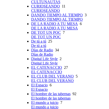
CULTUNAUTAS
CURIOSEANDO
11
CURIOSEANDO
DANDO TIEMPO AL TIEMPO
3
DANDO TIEMPO AL TIEMPO
DE LA RADIO A TU MESA
6
DE LA RADIO A TU MESA
DE TOT UN POC
7
DE TOT UN POC
De tú a tú
25
De tú a tú
Días de Radio
34
Días de Radio
Digital Life Style
2
Digital Life Style
EL CATENACCIO
27
EL CATENACCIO
EL CLUB DEL VERANO
5
EL CLUB DEL VERANO
El Espacio
6
El Espacio
El hombre de las tabernas
92
El hombre de las tabernas
El mundo a juicio
7
El mundo a juicio