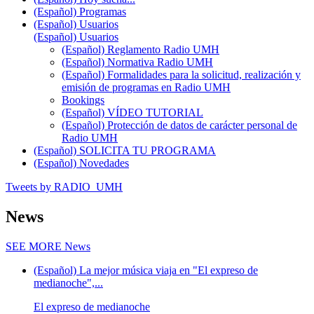
(Español) Programas
(Español) Usuarios
(Español) Usuarios
(Español) Reglamento Radio UMH
(Español) Normativa Radio UMH
(Español) Formalidades para la solicitud, realización y
emisión de programas en Radio UMH
Bookings
(Español) VÍDEO TUTORIAL
(Español) Protección de datos de carácter personal de
Radio UMH
(Español) SOLICITA TU PROGRAMA
(Español) Novedades
Tweets by RADIO_UMH
News
SEE MORE
News
(Español) La mejor música viaja en "El expreso de
medianoche",...
El expreso de medianoche