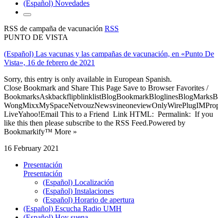
(Español) Novedades
RSS de campaña de vacunación
RSS
PUNTO DE VISTA
(Español) Las vacunas y las campañas de vacunación, en «Punto De
Vista», 16 de febrero de 2021
Sorry, this entry is only available in European Spanish.
Close Bookmark and Share This Page Save to Browser Favorites /
BookmarksAskbackflipblinklistBlogBookmarkBloglinesBlogMarksB
WongMixxMySpaceNetvouzNewsvineoneviewOnlyWirePlugIMPropell
LiveYahoo!Email This to a Friend Link HTML: Permalink: If you
like this then please subscribe to the RSS Feed.Powered by
Bookmarkify™ More »
16 February 2021
Presentación
Presentación
(Español) Localización
(Español) Instalaciones
(Español) Horario de apertura
(Español) Escucha Radio UMH
(Español) Hoy suena...