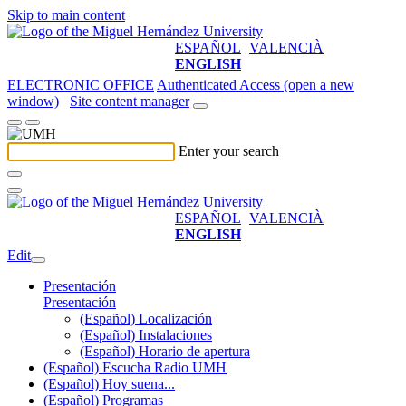
Skip to main content
ESPAÑOL
VALENCIÀ
ENGLISH
ELECTRONIC OFFICE
Authenticated Access (open a new
window)
Site content manager
Enter your search
ESPAÑOL
VALENCIÀ
ENGLISH
Edit
Presentación
Presentación
(Español) Localización
(Español) Instalaciones
(Español) Horario de apertura
(Español) Escucha Radio UMH
(Español) Hoy suena...
(Español) Programas