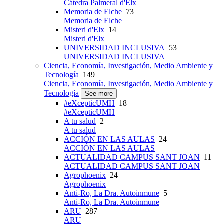
Cátedra Palmeral d'Elx
Memoria de Elche
73
Memoria de Elche
Misteri d'Elx
14
Misteri d'Elx
UNIVERSIDAD INCLUSIVA
53
UNIVERSIDAD INCLUSIVA
Ciencia, Economía, Investigación, Medio Ambiente y
Tecnología
149
Ciencia, Economía, Investigación, Medio Ambiente y
Tecnología
See more
#eXcepticUMH
18
#eXcepticUMH
A tu salud
2
A tu salud
ACCIÓN EN LAS AULAS
24
ACCIÓN EN LAS AULAS
ACTUALIDAD CAMPUS SANT JOAN
11
ACTUALIDAD CAMPUS SANT JOAN
Agrophoenix
24
Agrophoenix
Anti-Ro, La Dra. Autoinmune
5
Anti-Ro, La Dra. Autoinmune
ARU
287
ARU