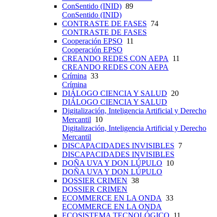
ConSentido (INID)
89
ConSentido (INID)
CONTRASTE DE FASES
74
CONTRASTE DE FASES
Cooperación EPSO
11
Cooperación EPSO
CREANDO REDES CON AEPA
11
CREANDO REDES CON AEPA
Crímina
33
Crímina
DIÁLOGO CIENCIA Y SALUD
20
DIÁLOGO CIENCIA Y SALUD
Digitalización, Inteligencia Artificial y Derecho
Mercantil
10
Digitalización, Inteligencia Artificial y Derecho
Mercantil
DISCAPACIDADES INVISIBLES
7
DISCAPACIDADES INVISIBLES
DOÑA UVA Y DON LÚPULO
10
DOÑA UVA Y DON LÚPULO
DOSSIER CRIMEN
38
DOSSIER CRIMEN
ECOMMERCE EN LA ONDA
33
ECOMMERCE EN LA ONDA
ECOSISTEMA TECNOLÓGICO
11