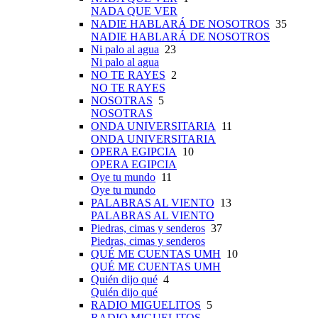
NADA QUE VER
NADIE HABLARÁ DE NOSOTROS
35
NADIE HABLARÁ DE NOSOTROS
Ni palo al agua
23
Ni palo al agua
NO TE RAYES
2
NO TE RAYES
NOSOTRAS
5
NOSOTRAS
ONDA UNIVERSITARIA
11
ONDA UNIVERSITARIA
OPERA EGIPCIA
10
OPERA EGIPCIA
Oye tu mundo
11
Oye tu mundo
PALABRAS AL VIENTO
13
PALABRAS AL VIENTO
Piedras, cimas y senderos
37
Piedras, cimas y senderos
QUÉ ME CUENTAS UMH
10
QUÉ ME CUENTAS UMH
Quién dijo qué
4
Quién dijo qué
RADIO MIGUELITOS
5
RADIO MIGUELITOS