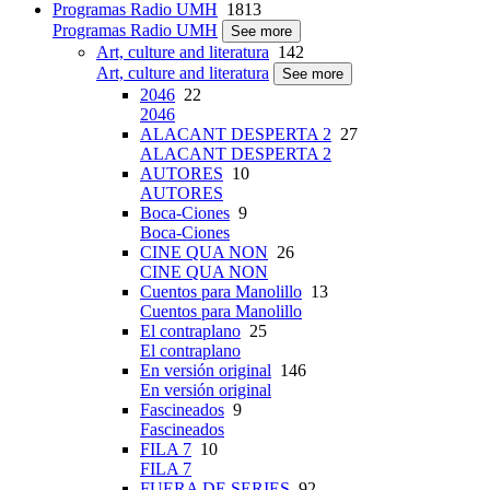
Programas Radio UMH
1813
Programas Radio UMH
See more
Art, culture and literatura
142
Art, culture and literatura
See more
2046
22
2046
ALACANT DESPERTA 2
27
ALACANT DESPERTA 2
AUTORES
10
AUTORES
Boca-Ciones
9
Boca-Ciones
CINE QUA NON
26
CINE QUA NON
Cuentos para Manolillo
13
Cuentos para Manolillo
El contraplano
25
El contraplano
En versión original
146
En versión original
Fascineados
9
Fascineados
FILA 7
10
FILA 7
FUERA DE SERIES
92