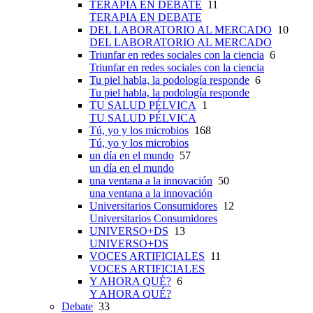
TERAPIA EN DEBATE
11
TERAPIA EN DEBATE
DEL LABORATORIO AL MERCADO
10
DEL LABORATORIO AL MERCADO
Triunfar en redes sociales con la ciencia
6
Triunfar en redes sociales con la ciencia
Tu piel habla, la podología responde
6
Tu piel habla, la podología responde
TU SALUD PÉLVICA
1
TU SALUD PÉLVICA
Tú, yo y los microbios
168
Tú, yo y los microbios
un día en el mundo
57
un día en el mundo
una ventana a la innovación
50
una ventana a la innovación
Universitarios Consumidores
12
Universitarios Consumidores
UNIVERSO+DS
13
UNIVERSO+DS
VOCES ARTIFICIALES
11
VOCES ARTIFICIALES
Y AHORA QUÉ?
6
Y AHORA QUÉ?
Debate
33