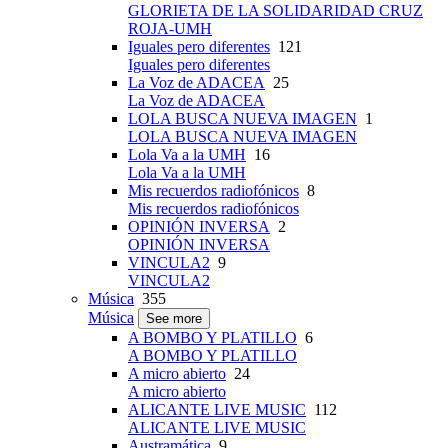
GLORIETA DE LA SOLIDARIDAD CRUZ
ROJA-UMH
Iguales pero diferentes
121
Iguales pero diferentes
La Voz de ADACEA
25
La Voz de ADACEA
LOLA BUSCA NUEVA IMAGEN
1
LOLA BUSCA NUEVA IMAGEN
Lola Va a la UMH
16
Lola Va a la UMH
Mis recuerdos radiofónicos
8
Mis recuerdos radiofónicos
OPINIÓN INVERSA
2
OPINIÓN INVERSA
VINCULA2
9
VINCULA2
Música
355
Música
See more
A BOMBO Y PLATILLO
6
A BOMBO Y PLATILLO
A micro abierto
24
A micro abierto
ALICANTE LIVE MUSIC
112
ALICANTE LIVE MUSIC
Austramática
9