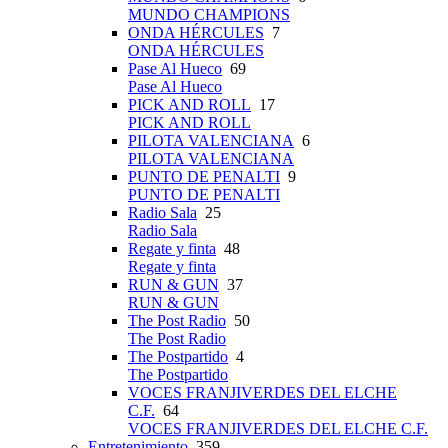
MUNDO CHAMPIONS
ONDA HÉRCULES
7
ONDA HÉRCULES
Pase Al Hueco
69
Pase Al Hueco
PICK AND ROLL
17
PICK AND ROLL
PILOTA VALENCIANA
6
PILOTA VALENCIANA
PUNTO DE PENALTI
9
PUNTO DE PENALTI
Radio Sala
25
Radio Sala
Regate y finta
48
Regate y finta
RUN & GUN
37
RUN & GUN
The Post Radio
50
The Post Radio
The Postpartido
4
The Postpartido
VOCES FRANJIVERDES DEL ELCHE
C.F.
64
VOCES FRANJIVERDES DEL ELCHE C.F.
Entretenimiento
359