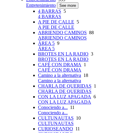
Entretenimiento
See more
4 BARRAS
5
4 BARRAS
A PIE DE CALLE
5
A PIE DE CALLE
ABRIENDO CAMINOS
88
ABRIENDO CAMINOS
ÁREA 5
9
ÁREA 5
BROTES EN LA RADIO
3
BROTES EN LA RADIO
CAFÉ CON DRAMA
1
CAFÉ CON DRAMA
Camino a la alternativa
18
Camino a la alternativa
CHARLA DE QUERIDAS
1
CHARLA DE QUERIDAS
CON LA LUZ APAGADA
6
CON LA LUZ APAGADA
Conociendo a...
11
Conociendo a...
CULTUNAUTAS
10
CULTUNAUTAS
CURIOSEANDO
11