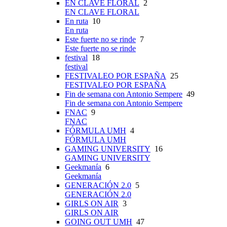
EN CLAVE FLORAL
2
EN CLAVE FLORAL
En ruta
10
En ruta
Este fuerte no se rinde
7
Este fuerte no se rinde
festival
18
festival
FESTIVALEO POR ESPAÑA
25
FESTIVALEO POR ESPAÑA
Fin de semana con Antonio Sempere
49
Fin de semana con Antonio Sempere
FNAC
9
FNAC
FÓRMULA UMH
4
FÓRMULA UMH
GAMING UNIVERSITY
16
GAMING UNIVERSITY
Geekmanía
6
Geekmanía
GENERACIÓN 2.0
5
GENERACIÓN 2.0
GIRLS ON AIR
3
GIRLS ON AIR
GOING OUT UMH
47