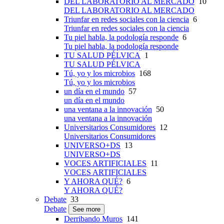
DEL LABORATORIO AL MERCADO
10
DEL LABORATORIO AL MERCADO
Triunfar en redes sociales con la ciencia
6
Triunfar en redes sociales con la ciencia
Tu piel habla, la podología responde
6
Tu piel habla, la podología responde
TU SALUD PÉLVICA
1
TU SALUD PÉLVICA
Tú, yo y los microbios
168
Tú, yo y los microbios
un día en el mundo
57
un día en el mundo
una ventana a la innovación
50
una ventana a la innovación
Universitarios Consumidores
12
Universitarios Consumidores
UNIVERSO+DS
13
UNIVERSO+DS
VOCES ARTIFICIALES
11
VOCES ARTIFICIALES
Y AHORA QUÉ?
6
Y AHORA QUÉ?
Debate
33
Debate
See more
Derribando Muros
141