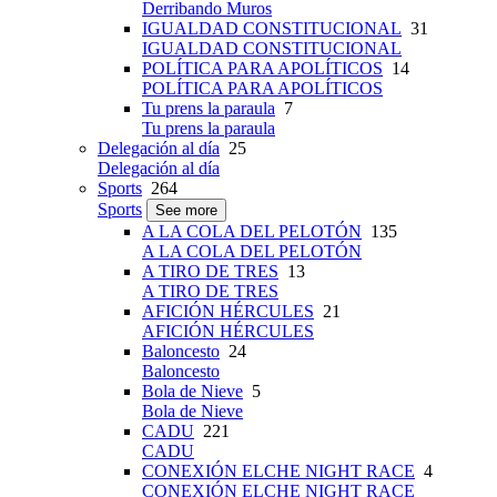
Derribando Muros
IGUALDAD CONSTITUCIONAL
31
IGUALDAD CONSTITUCIONAL
POLÍTICA PARA APOLÍTICOS
14
POLÍTICA PARA APOLÍTICOS
Tu prens la paraula
7
Tu prens la paraula
Delegación al día
25
Delegación al día
Sports
264
Sports
See more
A LA COLA DEL PELOTÓN
135
A LA COLA DEL PELOTÓN
A TIRO DE TRES
13
A TIRO DE TRES
AFICIÓN HÉRCULES
21
AFICIÓN HÉRCULES
Baloncesto
24
Baloncesto
Bola de Nieve
5
Bola de Nieve
CADU
221
CADU
CONEXIÓN ELCHE NIGHT RACE
4
CONEXIÓN ELCHE NIGHT RACE