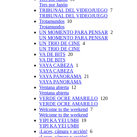
Tres por Japón
TRIBUNAL DEL VIDEOJUEGO
7
TRIBUNAL DEL VIDEOJUEGO
Trotamundos
10
Trotamundos
UN MOMENTO PARA PENSAR
2
UN MOMENTO PARA PENSAR
UN TRIO DE CINE
4
UN TRIO DE CINE
VA DE BITS
20
VA DE BITS
VAYA CABEZA
1
VAYA CABEZA
VAYA PANORAMA
21
VAYA PANORAMA
Ventana abierta
12
Ventana abierta
VERDE OCRE AMARILLO
120
VERDE OCRE AMARILLO
Welcome to the weekend
7
Welcome to the weekend
YIPI KA YEI UMH
19
YIPI KA YEI UMH
¡Luces, cámara y acción!
6
¡Luces, cámara y acción!