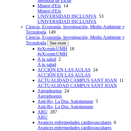
Memoria de Elche
Misteri d'Elx
14
Misteri d'Elx
UNIVERSIDAD INCLUSIVA
53
UNIVERSIDAD INCLUSIVA
Ciencia, Economía, Investigación, Medio Ambiente y
Tecnología
149
Ciencia, Economía, Investigación, Medio Ambiente y
Tecnología
See more
#eXcepticUMH
18
#eXcepticUMH
A tu salud
2
A tu salud
ACCIÓN EN LAS AULAS
24
ACCIÓN EN LAS AULAS
ACTUALIDAD CAMPUS SANT JOAN
11
ACTUALIDAD CAMPUS SANT JOAN
Agrophoenix
24
Agrophoenix
Anti-Ro, La Dra. Autoinmune
5
Anti-Ro, La Dra. Autoinmune
ARU
287
ARU
Avances enfermedades cardiovasculares
6
Avances enfermedades cardiovasculares