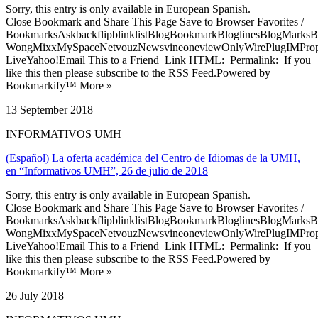
Sorry, this entry is only available in European Spanish.
Close Bookmark and Share This Page Save to Browser Favorites /
BookmarksAskbackflipblinklistBlogBookmarkBloglinesBlogMarksB
WongMixxMySpaceNetvouzNewsvineoneviewOnlyWirePlugIMPropell
LiveYahoo!Email This to a Friend Link HTML: Permalink: If you
like this then please subscribe to the RSS Feed.Powered by
Bookmarkify™ More »
13 September 2018
INFORMATIVOS UMH
(Español) La oferta académica del Centro de Idiomas de la UMH,
en “Informativos UMH”, 26 de julio de 2018
Sorry, this entry is only available in European Spanish.
Close Bookmark and Share This Page Save to Browser Favorites /
BookmarksAskbackflipblinklistBlogBookmarkBloglinesBlogMarksB
WongMixxMySpaceNetvouzNewsvineoneviewOnlyWirePlugIMPropell
LiveYahoo!Email This to a Friend Link HTML: Permalink: If you
like this then please subscribe to the RSS Feed.Powered by
Bookmarkify™ More »
26 July 2018