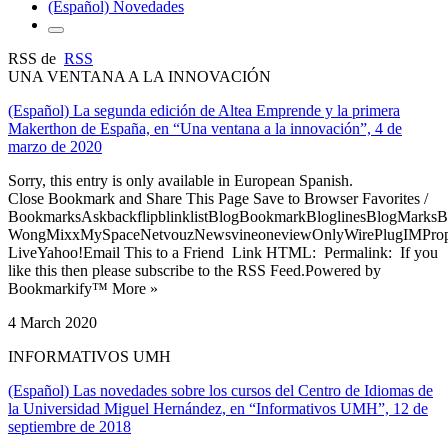
(Español) Novedades
RSS de
RSS
UNA VENTANA A LA INNOVACIÓN
(Español) La segunda edición de Altea Emprende y la primera
Makerthon de España, en “Una ventana a la innovación”, 4 de
marzo de 2020
Sorry, this entry is only available in European Spanish.
Close Bookmark and Share This Page Save to Browser Favorites /
BookmarksAskbackflipblinklistBlogBookmarkBloglinesBlogMarksB
WongMixxMySpaceNetvouzNewsvineoneviewOnlyWirePlugIMPropell
LiveYahoo!Email This to a Friend Link HTML: Permalink: If you
like this then please subscribe to the RSS Feed.Powered by
Bookmarkify™ More »
4 March 2020
INFORMATIVOS UMH
(Español) Las novedades sobre los cursos del Centro de Idiomas de
la Universidad Miguel Hernández, en “Informativos UMH”, 12 de
septiembre de 2018