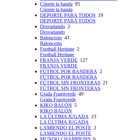
Córrete la banda
95
Córrete la banda
DEPORTE PARA TODOS
19
DEPORTE PARA TODOS
Desvariando
2
Desvariando
Baloncesto
43
Baloncesto
Football Heritage
2
Football Heritage
FRANJA VERDE
127
FRANJA VERDE
FÚTBOL POR BANDERA
2
FÚTBOL POR BANDERA
FÚTBOL SIN FRONTERAS
21
FÚTBOL SIN FRONTERAS
Grada Franjiverde
49
Grada Franjiverde
KIKO BALÓN
5
KIKO BALÓN
LA ÚLTIMA JUGADA
23
LA ÚLTIMA JUGADA
LAMIENDO EL POSTE
2
LAMIENDO EL POSTE
MUNDO CHAMPIONS
6