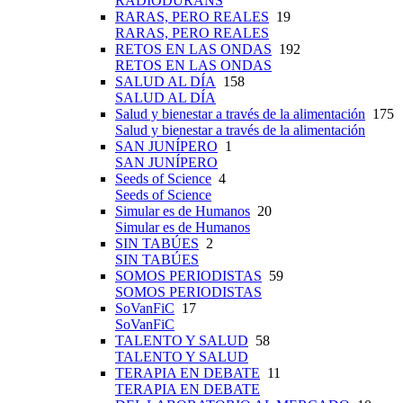
RADIODURANS
RARAS, PERO REALES
19
RARAS, PERO REALES
RETOS EN LAS ONDAS
192
RETOS EN LAS ONDAS
SALUD AL DÍA
158
SALUD AL DÍA
Salud y bienestar a través de la alimentación
175
Salud y bienestar a través de la alimentación
SAN JUNÍPERO
1
SAN JUNÍPERO
Seeds of Science
4
Seeds of Science
Simular es de Humanos
20
Simular es de Humanos
SIN TABÚES
2
SIN TABÚES
SOMOS PERIODISTAS
59
SOMOS PERIODISTAS
SoVanFiC
17
SoVanFiC
TALENTO Y SALUD
58
TALENTO Y SALUD
TERAPIA EN DEBATE
11
TERAPIA EN DEBATE