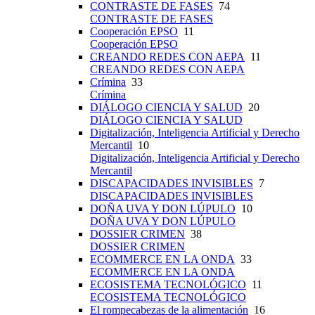
CONTRASTE DE FASES
74
CONTRASTE DE FASES
Cooperación EPSO
11
Cooperación EPSO
CREANDO REDES CON AEPA
11
CREANDO REDES CON AEPA
Crímina
33
Crímina
DIÁLOGO CIENCIA Y SALUD
20
DIÁLOGO CIENCIA Y SALUD
Digitalización, Inteligencia Artificial y Derecho
Mercantil
10
Digitalización, Inteligencia Artificial y Derecho
Mercantil
DISCAPACIDADES INVISIBLES
7
DISCAPACIDADES INVISIBLES
DOÑA UVA Y DON LÚPULO
10
DOÑA UVA Y DON LÚPULO
DOSSIER CRIMEN
38
DOSSIER CRIMEN
ECOMMERCE EN LA ONDA
33
ECOMMERCE EN LA ONDA
ECOSISTEMA TECNOLÓGICO
11
ECOSISTEMA TECNOLÓGICO
El rompecabezas de la alimentación
16