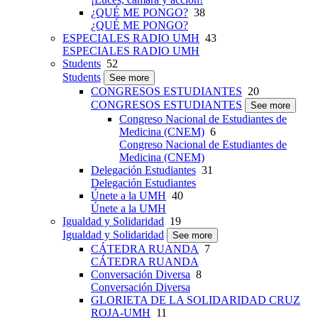
¿QUÉ ME PONGO?
38
¿QUÉ ME PONGO?
ESPECIALES RADIO UMH
43
ESPECIALES RADIO UMH
Students
52
Students
See more
CONGRESOS ESTUDIANTES
20
CONGRESOS ESTUDIANTES
See more
Congreso Nacional de Estudiantes de
Medicina (CNEM)
6
Congreso Nacional de Estudiantes de
Medicina (CNEM)
Delegación Estudiantes
31
Delegación Estudiantes
Únete a la UMH
40
Únete a la UMH
Igualdad y Solidaridad
19
Igualdad y Solidaridad
See more
CÁTEDRA RUANDA
7
CÁTEDRA RUANDA
Conversación Diversa
8
Conversación Diversa
GLORIETA DE LA SOLIDARIDAD CRUZ
ROJA-UMH
11