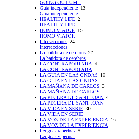
GOING OUT UMH
Guía independiente
13
Guía independiente
HEALTHY LIFE
2
HEALTHY LIFE
HOMO VIATOR
15
HOMO VIATOR
Intersecciones
24
Intersecciones
La batidora de cerebros
27
La batidora de cerebros
LA CONTRAPORTADA
4
LA CONTRAPORTADA
LA GUÍA EN LAS ONDAS
10
LA GUÍA EN LAS ONDAS
LA MAÑANA DE CARLOS
3
LA MAÑANA DE CARLOS
LA PECERA DE SANT JOAN
4
LA PECERA DE SANT JOAN
LA VIDA EN SERIE
30
LA VIDA EN SERIE
LA VOZ DE LA EXPERIENCIA
16
LA VOZ DE LA EXPERIENCIA
Lenguas viperinas
5
Lenguas viperinas