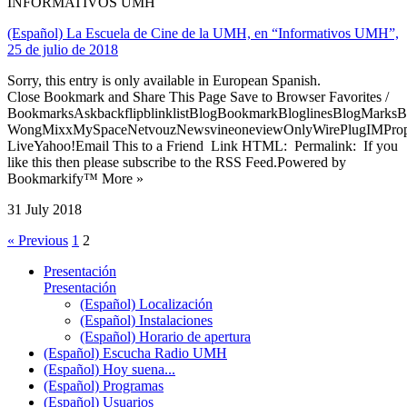
INFORMATIVOS UMH
(Español) La Escuela de Cine de la UMH, en “Informativos UMH”,
25 de julio de 2018
Sorry, this entry is only available in European Spanish.
Close Bookmark and Share This Page Save to Browser Favorites /
BookmarksAskbackflipblinklistBlogBookmarkBloglinesBlogMarksB
WongMixxMySpaceNetvouzNewsvineoneviewOnlyWirePlugIMPropell
LiveYahoo!Email This to a Friend Link HTML: Permalink: If you
like this then please subscribe to the RSS Feed.Powered by
Bookmarkify™ More »
31 July 2018
« Previous
1
2
Presentación
Presentación
(Español) Localización
(Español) Instalaciones
(Español) Horario de apertura
(Español) Escucha Radio UMH
(Español) Hoy suena...
(Español) Programas
(Español) Usuarios