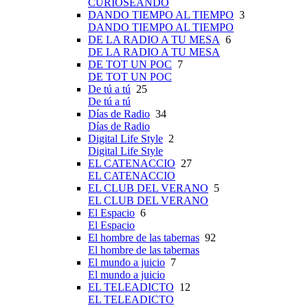
CURIOSEANDO
DANDO TIEMPO AL TIEMPO
3
DANDO TIEMPO AL TIEMPO
DE LA RADIO A TU MESA
6
DE LA RADIO A TU MESA
DE TOT UN POC
7
DE TOT UN POC
De tú a tú
25
De tú a tú
Días de Radio
34
Días de Radio
Digital Life Style
2
Digital Life Style
EL CATENACCIO
27
EL CATENACCIO
EL CLUB DEL VERANO
5
EL CLUB DEL VERANO
El Espacio
6
El Espacio
El hombre de las tabernas
92
El hombre de las tabernas
El mundo a juicio
7
El mundo a juicio
EL TELEADICTO
12
EL TELEADICTO