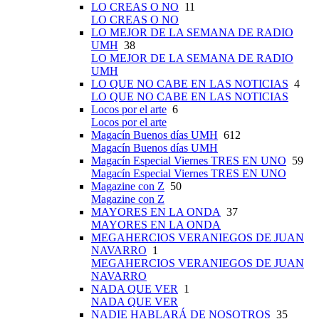
LO CREAS O NO
11
LO CREAS O NO
LO MEJOR DE LA SEMANA DE RADIO
UMH
38
LO MEJOR DE LA SEMANA DE RADIO
UMH
LO QUE NO CABE EN LAS NOTICIAS
4
LO QUE NO CABE EN LAS NOTICIAS
Locos por el arte
6
Locos por el arte
Magacín Buenos días UMH
612
Magacín Buenos días UMH
Magacín Especial Viernes TRES EN UNO
59
Magacín Especial Viernes TRES EN UNO
Magazine con Z
50
Magazine con Z
MAYORES EN LA ONDA
37
MAYORES EN LA ONDA
MEGAHERCIOS VERANIEGOS DE JUAN
NAVARRO
1
MEGAHERCIOS VERANIEGOS DE JUAN
NAVARRO
NADA QUE VER
1
NADA QUE VER
NADIE HABLARÁ DE NOSOTROS
35