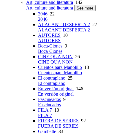
Art, culture and literatura
142
Art, culture and literatura
See more
2046
22
2046
ALACANT DESPERTA 2
27
ALACANT DESPERTA 2
AUTORES
10
AUTORES
Boca-Ciones
9
Boca-Ciones
CINE QUA NON
26
CINE QUA NON
Cuentos para Manolillo
13
Cuentos para Manolillo
El contraplano
25
El contraplano
En versión original
146
En versión original
Fascineados
9
Fascineados
FILA 7
10
FILA 7
FUERA DE SERIES
92
FUERA DE SERIES
Gambatte
33