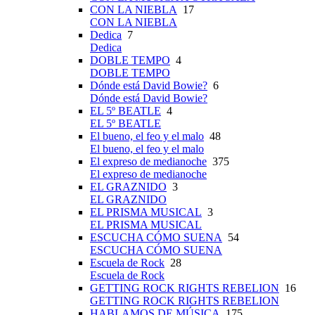
CON LA NIEBLA
17
CON LA NIEBLA
Dedica
7
Dedica
DOBLE TEMPO
4
DOBLE TEMPO
Dónde está David Bowie?
6
Dónde está David Bowie?
EL 5º BEATLE
4
EL 5º BEATLE
El bueno, el feo y el malo
48
El bueno, el feo y el malo
El expreso de medianoche
375
El expreso de medianoche
EL GRAZNIDO
3
EL GRAZNIDO
EL PRISMA MUSICAL
3
EL PRISMA MUSICAL
ESCUCHA CÓMO SUENA
54
ESCUCHA CÓMO SUENA
Escuela de Rock
28
Escuela de Rock
GETTING ROCK RIGHTS REBELION
16
GETTING ROCK RIGHTS REBELION
HABLAMOS DE MÚSICA
175