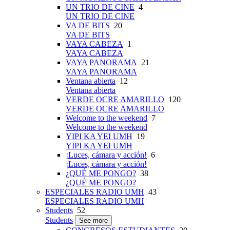
UN TRIO DE CINE
4
UN TRIO DE CINE
VA DE BITS
20
VA DE BITS
VAYA CABEZA
1
VAYA CABEZA
VAYA PANORAMA
21
VAYA PANORAMA
Ventana abierta
12
Ventana abierta
VERDE OCRE AMARILLO
120
VERDE OCRE AMARILLO
Welcome to the weekend
7
Welcome to the weekend
YIPI KA YEI UMH
19
YIPI KA YEI UMH
¡Luces, cámara y acción!
6
¡Luces, cámara y acción!
¿QUÉ ME PONGO?
38
¿QUÉ ME PONGO?
ESPECIALES RADIO UMH
43
ESPECIALES RADIO UMH
Students
52
Students
See more