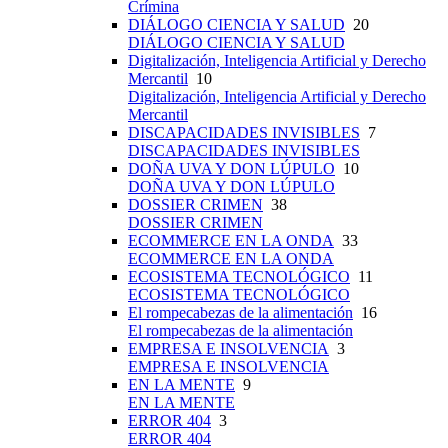
Crímina
DIÁLOGO CIENCIA Y SALUD
20
DIÁLOGO CIENCIA Y SALUD
Digitalización, Inteligencia Artificial y Derecho
Mercantil
10
Digitalización, Inteligencia Artificial y Derecho
Mercantil
DISCAPACIDADES INVISIBLES
7
DISCAPACIDADES INVISIBLES
DOÑA UVA Y DON LÚPULO
10
DOÑA UVA Y DON LÚPULO
DOSSIER CRIMEN
38
DOSSIER CRIMEN
ECOMMERCE EN LA ONDA
33
ECOMMERCE EN LA ONDA
ECOSISTEMA TECNOLÓGICO
11
ECOSISTEMA TECNOLÓGICO
El rompecabezas de la alimentación
16
El rompecabezas de la alimentación
EMPRESA E INSOLVENCIA
3
EMPRESA E INSOLVENCIA
EN LA MENTE
9
EN LA MENTE
ERROR 404
3
ERROR 404