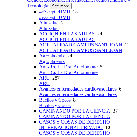
Tecnología
See more
#eXcepticUMH
18
#eXcepticUMH
A tu salud
2
A tu salud
ACCIÓN EN LAS AULAS
24
ACCIÓN EN LAS AULAS
ACTUALIDAD CAMPUS SANT JOAN
11
ACTUALIDAD CAMPUS SANT JOAN
Agrophoenix
24
Agrophoenix
Anti-Ro, La Dra. Autoinmune
5
Anti-Ro, La Dra. Autoinmune
ARU
287
ARU
Avances enfermedades cardiovasculares
6
Avances enfermedades cardiovasculares
Bacilos y Cocos
8
Bacilos y Cocos
CAMINANDO POR LA CIENCIA
37
CAMINANDO POR LA CIENCIA
CASOS Y COSAS DE DERECHO
INTERNACIONAL PRIVADO
10
CASOS Y COSAS DE DERECHO