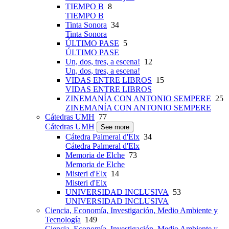
TIEMPO B
8
TIEMPO B
Tinta Sonora
34
Tinta Sonora
ÚLTIMO PASE
5
ÚLTIMO PASE
Un, dos, tres, a escena!
12
Un, dos, tres, a escena!
VIDAS ENTRE LIBROS
15
VIDAS ENTRE LIBROS
ZINEMANÍA CON ANTONIO SEMPERE
25
ZINEMANÍA CON ANTONIO SEMPERE
Cátedras UMH
77
Cátedras UMH
See more
Cátedra Palmeral d'Elx
34
Cátedra Palmeral d'Elx
Memoria de Elche
73
Memoria de Elche
Misteri d'Elx
14
Misteri d'Elx
UNIVERSIDAD INCLUSIVA
53
UNIVERSIDAD INCLUSIVA
Ciencia, Economía, Investigación, Medio Ambiente y
Tecnología
149
Ciencia, Economía, Investigación, Medio Ambiente y