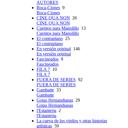
AUTORES
Boca-Ciones
9
Boca-Ciones
CINE QUA NON
26
CINE QUA NON
Cuentos para Manolillo
13
Cuentos para Manolillo
El contraplano
25
El contraplano
En versión original
146
En versión original
Fascineados
9
Fascineados
FILA 7
10
FILA 7
FUERA DE SERIES
92
FUERA DE SERIES
Gambatte
33
Gambatte
Gotas Hernandianas
29
Gotas Hernandianas
l'Estanteria
2
l'Estanteria
La cueva de los vinilos y otras historias
artísticas
59