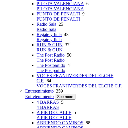
PILOTA VALENCIANA
6
PILOTA VALENCIANA
PUNTO DE PENALTI
9
PUNTO DE PENALTI
Radio Sala
25
Radio Sala
Regate y finta
48
Regate y finta
RUN & GUN
37
RUN & GUN
The Post Radio
50
The Post Radio
The Postpartido
4
The Postpartido
VOCES FRANJIVERDES DEL ELCHE
C.F.
64
VOCES FRANJIVERDES DEL ELCHE C.F.
Entretenimiento
359
Entretenimiento
See more
4 BARRAS
5
4 BARRAS
A PIE DE CALLE
5
A PIE DE CALLE
ABRIENDO CAMINOS
88
ABRIENDO CAMINOS