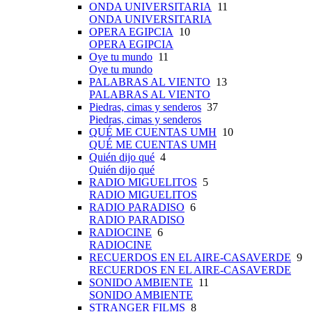
ONDA UNIVERSITARIA
11
ONDA UNIVERSITARIA
OPERA EGIPCIA
10
OPERA EGIPCIA
Oye tu mundo
11
Oye tu mundo
PALABRAS AL VIENTO
13
PALABRAS AL VIENTO
Piedras, cimas y senderos
37
Piedras, cimas y senderos
QUÉ ME CUENTAS UMH
10
QUÉ ME CUENTAS UMH
Quién dijo qué
4
Quién dijo qué
RADIO MIGUELITOS
5
RADIO MIGUELITOS
RADIO PARADISO
6
RADIO PARADISO
RADIOCINE
6
RADIOCINE
RECUERDOS EN EL AIRE-CASAVERDE
9
RECUERDOS EN EL AIRE-CASAVERDE
SONIDO AMBIENTE
11
SONIDO AMBIENTE
STRANGER FILMS
8