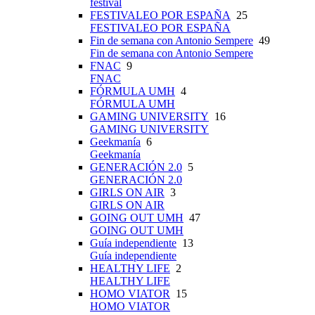
festival
FESTIVALEO POR ESPAÑA
25
FESTIVALEO POR ESPAÑA
Fin de semana con Antonio Sempere
49
Fin de semana con Antonio Sempere
FNAC
9
FNAC
FÓRMULA UMH
4
FÓRMULA UMH
GAMING UNIVERSITY
16
GAMING UNIVERSITY
Geekmanía
6
Geekmanía
GENERACIÓN 2.0
5
GENERACIÓN 2.0
GIRLS ON AIR
3
GIRLS ON AIR
GOING OUT UMH
47
GOING OUT UMH
Guía independiente
13
Guía independiente
HEALTHY LIFE
2
HEALTHY LIFE
HOMO VIATOR
15
HOMO VIATOR