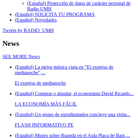
(Español) Protección de datos de carácter personal de
Radio UMH
(Español) SOLICITA TU PROGRAMA
(Español) Novedades
Tweets by RADIO_UMH
News
SEE MORE
News
(Español) La mejor música viaja en "El expreso de
medianoche",...
El expreso de medianoche
(Español) Comprar o alquilar, el economista David Ricardo...
LA ECONOMÍA MÁS FÁCIL
(Español) Un grupo de eurodiputados concluye una visita...
FLASH INFORMATIVO PE
(Español) Museo sobre Ruanda en el Aula Plaça de Baix,...