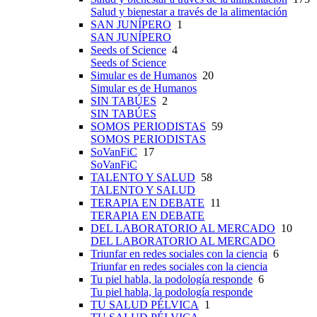
Salud y bienestar a través de la alimentación
SAN JUNÍPERO
1
SAN JUNÍPERO
Seeds of Science
4
Seeds of Science
Simular es de Humanos
20
Simular es de Humanos
SIN TABÚES
2
SIN TABÚES
SOMOS PERIODISTAS
59
SOMOS PERIODISTAS
SoVanFiC
17
SoVanFiC
TALENTO Y SALUD
58
TALENTO Y SALUD
TERAPIA EN DEBATE
11
TERAPIA EN DEBATE
DEL LABORATORIO AL MERCADO
10
DEL LABORATORIO AL MERCADO
Triunfar en redes sociales con la ciencia
6
Triunfar en redes sociales con la ciencia
Tu piel habla, la podología responde
6
Tu piel habla, la podología responde
TU SALUD PÉLVICA
1