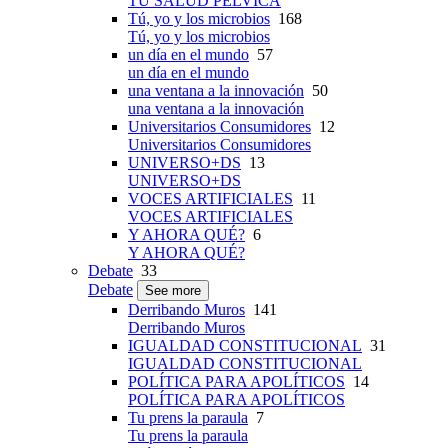
TU SALUD PÉLVICA
Tú, yo y los microbios
168
Tú, yo y los microbios
un día en el mundo
57
un día en el mundo
una ventana a la innovación
50
una ventana a la innovación
Universitarios Consumidores
12
Universitarios Consumidores
UNIVERSO+DS
13
UNIVERSO+DS
VOCES ARTIFICIALES
11
VOCES ARTIFICIALES
Y AHORA QUÉ?
6
Y AHORA QUÉ?
Debate
33
Debate
See more
Derribando Muros
141
Derribando Muros
IGUALDAD CONSTITUCIONAL
31
IGUALDAD CONSTITUCIONAL
POLÍTICA PARA APOLÍTICOS
14
POLÍTICA PARA APOLÍTICOS
Tu prens la paraula
7
Tu prens la paraula