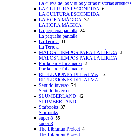
La cueva de los vinilos y otras historias artísticas
LA CULTURA ESCONDIDA
6
LA CULTURA ESCONDIDA
LA HORA MÁGICA
32
LA HORA MÁGICA
La pequeña pantalla
24
La pequeña pantalla
La Terreta
11
La Terreta
MALOS TIEMPOS PARA LA LÍRICA
3
MALOS TIEMPOS PARA LA LÍRICA
Por la tarde fui a nadar
2
Por la tarde fui a nadar
REFLEXIONES DEL ALMA
12
REFLEXIONES DEL ALMA
Sentido inverso
74
Sentido inverso
SLUMBERLAND
42
SLUMBERLAND
Starbooks
37
Starbooks
super 8
55
super 8
The Librarian Project
4
The Librarian Project