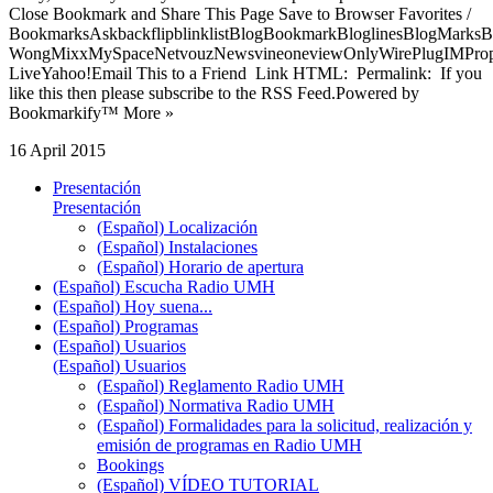
Close Bookmark and Share This Page Save to Browser Favorites /
BookmarksAskbackflipblinklistBlogBookmarkBloglinesBlogMarksB
WongMixxMySpaceNetvouzNewsvineoneviewOnlyWirePlugIMPropell
LiveYahoo!Email This to a Friend Link HTML: Permalink: If you
like this then please subscribe to the RSS Feed.Powered by
Bookmarkify™ More »
16 April 2015
Presentación
Presentación
(Español) Localización
(Español) Instalaciones
(Español) Horario de apertura
(Español) Escucha Radio UMH
(Español) Hoy suena...
(Español) Programas
(Español) Usuarios
(Español) Usuarios
(Español) Reglamento Radio UMH
(Español) Normativa Radio UMH
(Español) Formalidades para la solicitud, realización y
emisión de programas en Radio UMH
Bookings
(Español) VÍDEO TUTORIAL