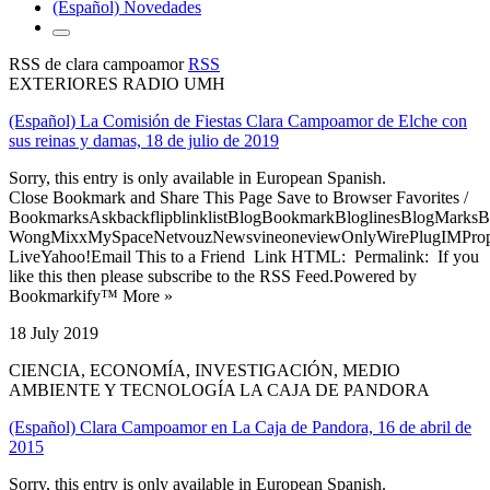
(Español) Novedades
RSS de clara campoamor
RSS
EXTERIORES RADIO UMH
(Español) La Comisión de Fiestas Clara Campoamor de Elche con
sus reinas y damas, 18 de julio de 2019
Sorry, this entry is only available in European Spanish.
Close Bookmark and Share This Page Save to Browser Favorites /
BookmarksAskbackflipblinklistBlogBookmarkBloglinesBlogMarksB
WongMixxMySpaceNetvouzNewsvineoneviewOnlyWirePlugIMPropell
LiveYahoo!Email This to a Friend Link HTML: Permalink: If you
like this then please subscribe to the RSS Feed.Powered by
Bookmarkify™ More »
18 July 2019
CIENCIA, ECONOMÍA, INVESTIGACIÓN, MEDIO
AMBIENTE Y TECNOLOGÍA LA CAJA DE PANDORA
(Español) Clara Campoamor en La Caja de Pandora, 16 de abril de
2015
Sorry, this entry is only available in European Spanish.