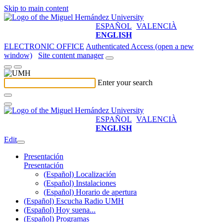
Skip to main content
ESPAÑOL
VALENCIÀ
ENGLISH
ELECTRONIC OFFICE
Authenticated Access (open a new
window)
Site content manager
Enter your search
ESPAÑOL
VALENCIÀ
ENGLISH
Edit
Presentación
Presentación
(Español) Localización
(Español) Instalaciones
(Español) Horario de apertura
(Español) Escucha Radio UMH
(Español) Hoy suena...
(Español) Programas