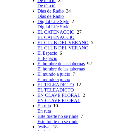
De tú a tú
25
De tú a tú
Días de Radio
34
Días de Radio
Digital Life Style
2
Digital Life Style
EL CATENACCIO
27
EL CATENACCIO
EL CLUB DEL VERANO
5
EL CLUB DEL VERANO
El Espacio
6
El Espacio
El hombre de las tabernas
92
El hombre de las tabernas
El mundo a juicio
7
El mundo a juicio
EL TELEADICTO
12
EL TELEADICTO
EN CLAVE FLORAL
2
EN CLAVE FLORAL
En ruta
10
En ruta
Este fuerte no se rinde
7
Este fuerte no se rinde
festival
18