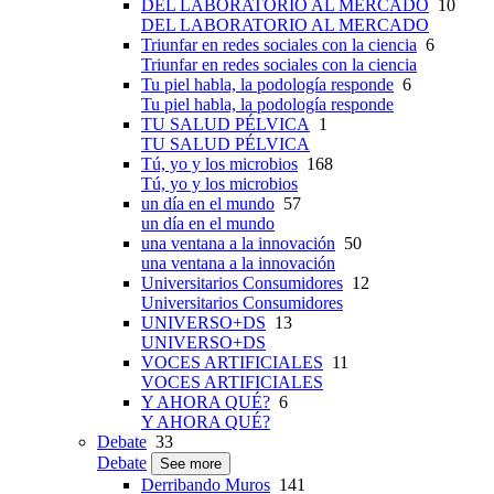
DEL LABORATORIO AL MERCADO
10
DEL LABORATORIO AL MERCADO
Triunfar en redes sociales con la ciencia
6
Triunfar en redes sociales con la ciencia
Tu piel habla, la podología responde
6
Tu piel habla, la podología responde
TU SALUD PÉLVICA
1
TU SALUD PÉLVICA
Tú, yo y los microbios
168
Tú, yo y los microbios
un día en el mundo
57
un día en el mundo
una ventana a la innovación
50
una ventana a la innovación
Universitarios Consumidores
12
Universitarios Consumidores
UNIVERSO+DS
13
UNIVERSO+DS
VOCES ARTIFICIALES
11
VOCES ARTIFICIALES
Y AHORA QUÉ?
6
Y AHORA QUÉ?
Debate
33
Debate
See more
Derribando Muros
141