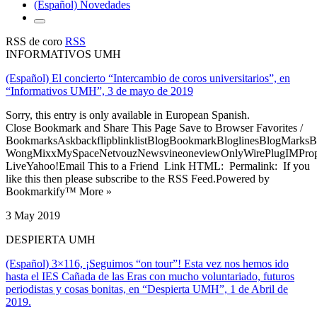
(Español) Novedades
RSS de coro
RSS
INFORMATIVOS UMH
(Español) El concierto “Intercambio de coros universitarios”, en
“Informativos UMH”, 3 de mayo de 2019
Sorry, this entry is only available in European Spanish.
Close Bookmark and Share This Page Save to Browser Favorites /
BookmarksAskbackflipblinklistBlogBookmarkBloglinesBlogMarksB
WongMixxMySpaceNetvouzNewsvineoneviewOnlyWirePlugIMPropell
LiveYahoo!Email This to a Friend Link HTML: Permalink: If you
like this then please subscribe to the RSS Feed.Powered by
Bookmarkify™ More »
3 May 2019
DESPIERTA UMH
(Español) 3×116, ¡Seguimos “on tour”! Esta vez nos hemos ido
hasta el IES Cañada de las Eras con mucho voluntariado, futuros
periodistas y cosas bonitas, en “Despierta UMH”, 1 de Abril de
2019.