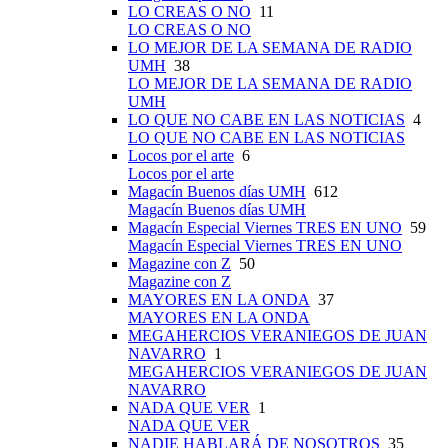
LO CREAS O NO
11
LO CREAS O NO
LO MEJOR DE LA SEMANA DE RADIO
UMH
38
LO MEJOR DE LA SEMANA DE RADIO
UMH
LO QUE NO CABE EN LAS NOTICIAS
4
LO QUE NO CABE EN LAS NOTICIAS
Locos por el arte
6
Locos por el arte
Magacín Buenos días UMH
612
Magacín Buenos días UMH
Magacín Especial Viernes TRES EN UNO
59
Magacín Especial Viernes TRES EN UNO
Magazine con Z
50
Magazine con Z
MAYORES EN LA ONDA
37
MAYORES EN LA ONDA
MEGAHERCIOS VERANIEGOS DE JUAN
NAVARRO
1
MEGAHERCIOS VERANIEGOS DE JUAN
NAVARRO
NADA QUE VER
1
NADA QUE VER
NADIE HABLARÁ DE NOSOTROS
35