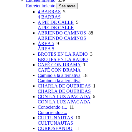
Entretenimiento
359
Entretenimiento
See more
4 BARRAS
5
4 BARRAS
A PIE DE CALLE
5
A PIE DE CALLE
ABRIENDO CAMINOS
88
ABRIENDO CAMINOS
ÁREA 5
9
ÁREA 5
BROTES EN LA RADIO
3
BROTES EN LA RADIO
CAFÉ CON DRAMA
1
CAFÉ CON DRAMA
Camino a la alternativa
18
Camino a la alternativa
CHARLA DE QUERIDAS
1
CHARLA DE QUERIDAS
CON LA LUZ APAGADA
6
CON LA LUZ APAGADA
Conociendo a...
11
Conociendo a...
CULTUNAUTAS
10
CULTUNAUTAS
CURIOSEANDO
11