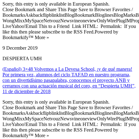
Sorry, this entry is only available in European Spanish.
Close Bookmark and Share This Page Save to Browser Favorites /
BookmarksAskbackflipblinklistBlogBookmarkBloglinesBlogMarksB
WongMixxMySpaceNetvouzNewsvineoneviewOnlyWirePlugIMPropell
LiveYahoo!Email This to a Friend Link HTML: Permalink: If you
like this then please subscribe to the RSS Feed.Powered by
Bookmarkify™ More »
9 December 2019
DESPIERTA UMH
(Español) 3×48 Volvemos a La Devesa School, ¡y de qué manera!
Por primera vez, alumnos del ciclo TAFAD en nuestro programa,
con un divertidísimo pasapalabra, conocemos el proyecto ANB y
cerramos con una actuación musical del coro, en “Despierta UMH”,
11 de diciembre de 2018
Sorry, this entry is only available in European Spanish.
Close Bookmark and Share This Page Save to Browser Favorites /
BookmarksAskbackflipblinklistBlogBookmarkBloglinesBlogMarksB
WongMixxMySpaceNetvouzNewsvineoneviewOnlyWirePlugIMPropell
LiveYahoo!Email This to a Friend Link HTML: Permalink: If you
like this then please subscribe to the RSS Feed.Powered by
Bookmarkify™ More »