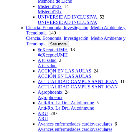
Memoria de Elche
Misteri d'Elx
14
Misteri d'Elx
UNIVERSIDAD INCLUSIVA
53
UNIVERSIDAD INCLUSIVA
Ciencia, Economía, Investigación, Medio Ambiente y
Tecnología
149
Ciencia, Economía, Investigación, Medio Ambiente y
Tecnología
See more
#eXcepticUMH
18
#eXcepticUMH
A tu salud
2
A tu salud
ACCIÓN EN LAS AULAS
24
ACCIÓN EN LAS AULAS
ACTUALIDAD CAMPUS SANT JOAN
11
ACTUALIDAD CAMPUS SANT JOAN
Agrophoenix
24
Agrophoenix
Anti-Ro, La Dra. Autoinmune
5
Anti-Ro, La Dra. Autoinmune
ARU
287
ARU
Avances enfermedades cardiovasculares
6
Avances enfermedades cardiovasculares