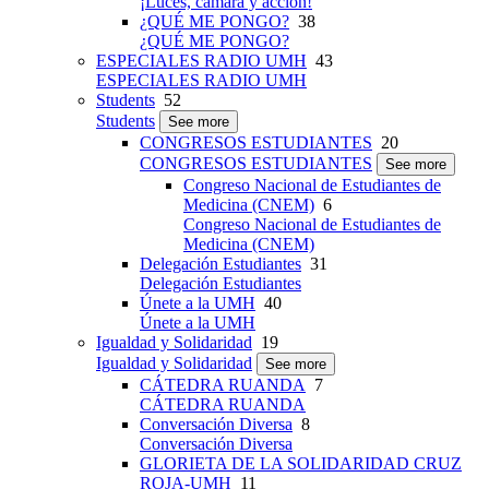
¡Luces, cámara y acción!
¿QUÉ ME PONGO?
38
¿QUÉ ME PONGO?
ESPECIALES RADIO UMH
43
ESPECIALES RADIO UMH
Students
52
Students
See more
CONGRESOS ESTUDIANTES
20
CONGRESOS ESTUDIANTES
See more
Congreso Nacional de Estudiantes de
Medicina (CNEM)
6
Congreso Nacional de Estudiantes de
Medicina (CNEM)
Delegación Estudiantes
31
Delegación Estudiantes
Únete a la UMH
40
Únete a la UMH
Igualdad y Solidaridad
19
Igualdad y Solidaridad
See more
CÁTEDRA RUANDA
7
CÁTEDRA RUANDA
Conversación Diversa
8
Conversación Diversa
GLORIETA DE LA SOLIDARIDAD CRUZ
ROJA-UMH
11