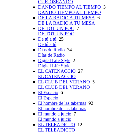
CURIOSEANDO
DANDO TIEMPO AL TIEMPO
3
DANDO TIEMPO AL TIEMPO
DE LA RADIO A TU MESA
6
DE LA RADIO A TU MESA
DE TOT UN POC
7
DE TOT UN POC
De tú a tú
25
De tú a tú
Días de Radio
34
Días de Radio
Digital Life Style
2
Digital Life Style
EL CATENACCIO
27
EL CATENACCIO
EL CLUB DEL VERANO
5
EL CLUB DEL VERANO
El Espacio
6
El Espacio
El hombre de las tabernas
92
El hombre de las tabernas
El mundo a juicio
7
El mundo a juicio
EL TELEADICTO
12
EL TELEADICTO