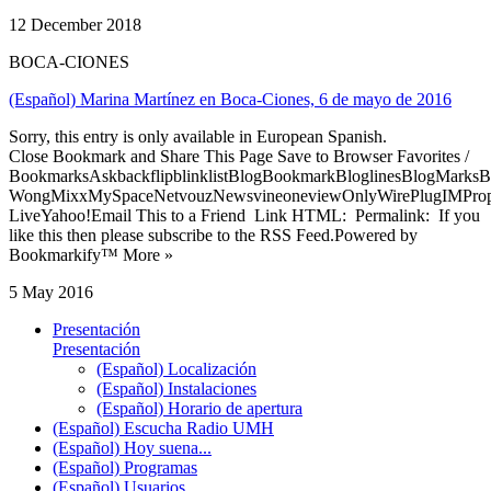
12 December 2018
BOCA-CIONES
(Español) Marina Martínez en Boca-Ciones, 6 de mayo de 2016
Sorry, this entry is only available in European Spanish.
Close Bookmark and Share This Page Save to Browser Favorites /
BookmarksAskbackflipblinklistBlogBookmarkBloglinesBlogMarksB
WongMixxMySpaceNetvouzNewsvineoneviewOnlyWirePlugIMPropell
LiveYahoo!Email This to a Friend Link HTML: Permalink: If you
like this then please subscribe to the RSS Feed.Powered by
Bookmarkify™ More »
5 May 2016
Presentación
Presentación
(Español) Localización
(Español) Instalaciones
(Español) Horario de apertura
(Español) Escucha Radio UMH
(Español) Hoy suena...
(Español) Programas
(Español) Usuarios