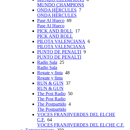
MUNDO CHAMPIONS
ONDA HÉRCULES
7
ONDA HÉRCULES
Pase Al Hueco
69
Pase Al Hueco
PICK AND ROLL
17
PICK AND ROLL
PILOTA VALENCIANA
6
PILOTA VALENCIANA
PUNTO DE PENALTI
9
PUNTO DE PENALTI
Radio Sala
25
Radio Sala
Regate y finta
48
Regate y finta
RUN & GUN
37
RUN & GUN
The Post Radio
50
The Post Radio
The Postpartido
4
The Postpartido
VOCES FRANJIVERDES DEL ELCHE
C.F.
64
VOCES FRANJIVERDES DEL ELCHE C.F.