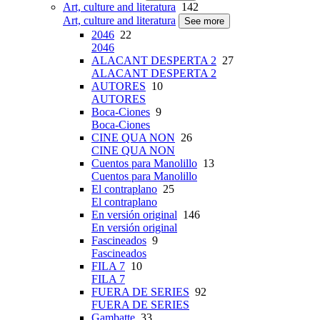
Art, culture and literatura
142
Art, culture and literatura
See more
2046
22
2046
ALACANT DESPERTA 2
27
ALACANT DESPERTA 2
AUTORES
10
AUTORES
Boca-Ciones
9
Boca-Ciones
CINE QUA NON
26
CINE QUA NON
Cuentos para Manolillo
13
Cuentos para Manolillo
El contraplano
25
El contraplano
En versión original
146
En versión original
Fascineados
9
Fascineados
FILA 7
10
FILA 7
FUERA DE SERIES
92
FUERA DE SERIES
Gambatte
33