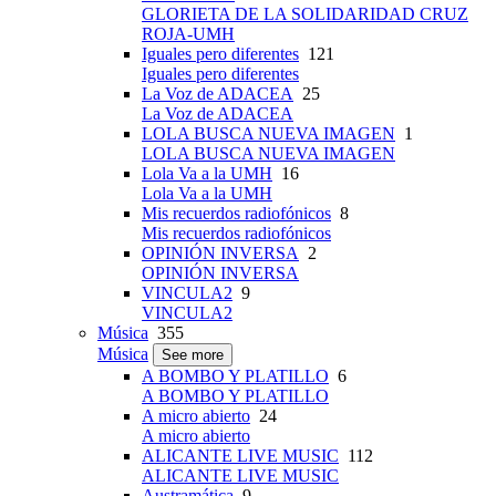
GLORIETA DE LA SOLIDARIDAD CRUZ
ROJA-UMH
Iguales pero diferentes
121
Iguales pero diferentes
La Voz de ADACEA
25
La Voz de ADACEA
LOLA BUSCA NUEVA IMAGEN
1
LOLA BUSCA NUEVA IMAGEN
Lola Va a la UMH
16
Lola Va a la UMH
Mis recuerdos radiofónicos
8
Mis recuerdos radiofónicos
OPINIÓN INVERSA
2
OPINIÓN INVERSA
VINCULA2
9
VINCULA2
Música
355
Música
See more
A BOMBO Y PLATILLO
6
A BOMBO Y PLATILLO
A micro abierto
24
A micro abierto
ALICANTE LIVE MUSIC
112
ALICANTE LIVE MUSIC
Austramática
9