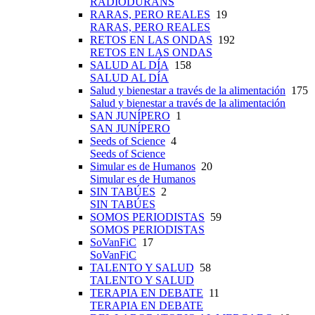
RADIODURANS
RARAS, PERO REALES
19
RARAS, PERO REALES
RETOS EN LAS ONDAS
192
RETOS EN LAS ONDAS
SALUD AL DÍA
158
SALUD AL DÍA
Salud y bienestar a través de la alimentación
175
Salud y bienestar a través de la alimentación
SAN JUNÍPERO
1
SAN JUNÍPERO
Seeds of Science
4
Seeds of Science
Simular es de Humanos
20
Simular es de Humanos
SIN TABÚES
2
SIN TABÚES
SOMOS PERIODISTAS
59
SOMOS PERIODISTAS
SoVanFiC
17
SoVanFiC
TALENTO Y SALUD
58
TALENTO Y SALUD
TERAPIA EN DEBATE
11
TERAPIA EN DEBATE