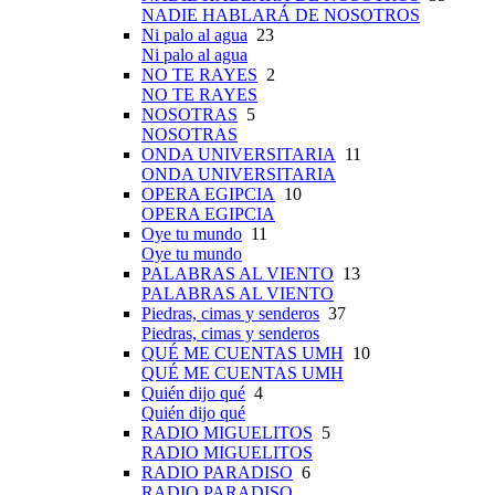
NADIE HABLARÁ DE NOSOTROS
Ni palo al agua
23
Ni palo al agua
NO TE RAYES
2
NO TE RAYES
NOSOTRAS
5
NOSOTRAS
ONDA UNIVERSITARIA
11
ONDA UNIVERSITARIA
OPERA EGIPCIA
10
OPERA EGIPCIA
Oye tu mundo
11
Oye tu mundo
PALABRAS AL VIENTO
13
PALABRAS AL VIENTO
Piedras, cimas y senderos
37
Piedras, cimas y senderos
QUÉ ME CUENTAS UMH
10
QUÉ ME CUENTAS UMH
Quién dijo qué
4
Quién dijo qué
RADIO MIGUELITOS
5
RADIO MIGUELITOS
RADIO PARADISO
6
RADIO PARADISO