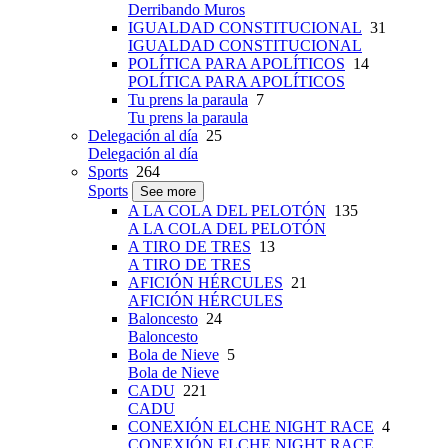
Derribando Muros
IGUALDAD CONSTITUCIONAL
31
IGUALDAD CONSTITUCIONAL
POLÍTICA PARA APOLÍTICOS
14
POLÍTICA PARA APOLÍTICOS
Tu prens la paraula
7
Tu prens la paraula
Delegación al día
25
Delegación al día
Sports
264
Sports
See more
A LA COLA DEL PELOTÓN
135
A LA COLA DEL PELOTÓN
A TIRO DE TRES
13
A TIRO DE TRES
AFICIÓN HÉRCULES
21
AFICIÓN HÉRCULES
Baloncesto
24
Baloncesto
Bola de Nieve
5
Bola de Nieve
CADU
221
CADU
CONEXIÓN ELCHE NIGHT RACE
4
CONEXIÓN ELCHE NIGHT RACE