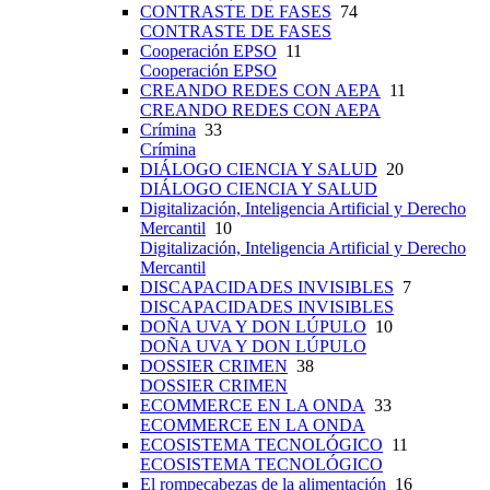
CONTRASTE DE FASES
74
CONTRASTE DE FASES
Cooperación EPSO
11
Cooperación EPSO
CREANDO REDES CON AEPA
11
CREANDO REDES CON AEPA
Crímina
33
Crímina
DIÁLOGO CIENCIA Y SALUD
20
DIÁLOGO CIENCIA Y SALUD
Digitalización, Inteligencia Artificial y Derecho
Mercantil
10
Digitalización, Inteligencia Artificial y Derecho
Mercantil
DISCAPACIDADES INVISIBLES
7
DISCAPACIDADES INVISIBLES
DOÑA UVA Y DON LÚPULO
10
DOÑA UVA Y DON LÚPULO
DOSSIER CRIMEN
38
DOSSIER CRIMEN
ECOMMERCE EN LA ONDA
33
ECOMMERCE EN LA ONDA
ECOSISTEMA TECNOLÓGICO
11
ECOSISTEMA TECNOLÓGICO
El rompecabezas de la alimentación
16