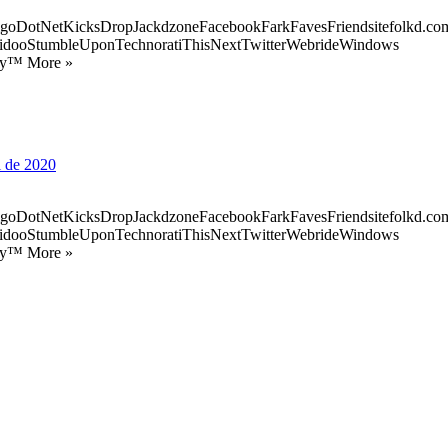
goDotNetKicksDropJackdzoneFacebookFarkFavesFriendsitefolkd.com
idooStumbleUponTechnoratiThisNextTwitterWebrideWindows
ify™ More »
l de 2020
goDotNetKicksDropJackdzoneFacebookFarkFavesFriendsitefolkd.com
idooStumbleUponTechnoratiThisNextTwitterWebrideWindows
ify™ More »