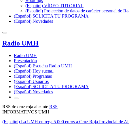
Bookings
(Español) VÍDEO TUTORIAL
(Español) Protección de datos de carácter personal de 
(Español) SOLICITA TU PROGRAMA
(Español) Novedades
Radio UMH
Radio UMH
Presentación
(Español) Escucha Radio UMH
(Español) Hoy suena...
(Español) Programas
(Español) Usuarios
(Español) SOLICITA TU PROGRAMA
(Español) Novedades
RSS de cruz roja alicante
RSS
INFORMATIVOS UMH
(Español) La UMH entrega 5.000 euros a Cruz Roja Provincial de Al