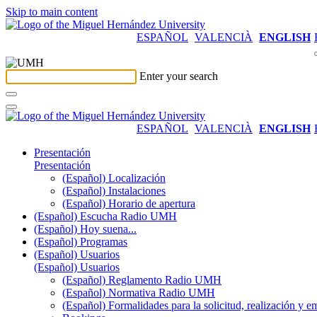
Skip to main content
ESPAÑOL
VALENCIÀ
ENGLISH
Enter your search
ESPAÑOL
VALENCIÀ
ENGLISH
Presentación
Presentación
(Español) Localización
(Español) Instalaciones
(Español) Horario de apertura
(Español) Escucha Radio UMH
(Español) Hoy suena...
(Español) Programas
(Español) Usuarios
(Español) Usuarios
(Español) Reglamento Radio UMH
(Español) Normativa Radio UMH
(Español) Formalidades para la solicitud, realización 