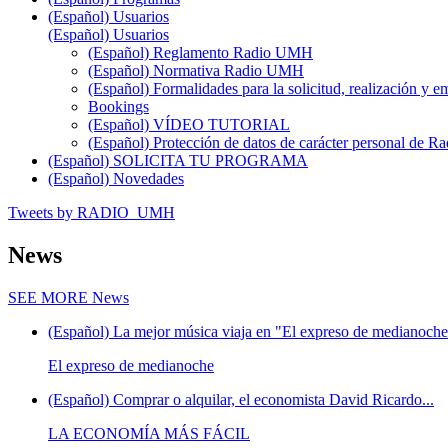
(Español) Usuarios
(Español) Usuarios
(Español) Reglamento Radio UMH
(Español) Normativa Radio UMH
(Español) Formalidades para la solicitud, realización 
Bookings
(Español) VÍDEO TUTORIAL
(Español) Protección de datos de carácter personal de 
(Español) SOLICITA TU PROGRAMA
(Español) Novedades
Tweets by RADIO_UMH
News
SEE MORE
News
(Español) La mejor música viaja en "El expreso de medianoche"
El expreso de medianoche
(Español) Comprar o alquilar, el economista David Ricardo...
LA ECONOMÍA MÁS FÁCIL