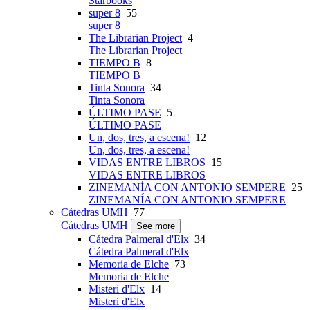
Starbooks
super 8
55
super 8
The Librarian Project
4
The Librarian Project
TIEMPO B
8
TIEMPO B
Tinta Sonora
34
Tinta Sonora
ÚLTIMO PASE
5
ÚLTIMO PASE
Un, dos, tres, a escena!
12
Un, dos, tres, a escena!
VIDAS ENTRE LIBROS
15
VIDAS ENTRE LIBROS
ZINEMANÍA CON ANTONIO SEMPERE
25
ZINEMANÍA CON ANTONIO SEMPERE
Cátedras UMH
77
Cátedras UMH
See more
Cátedra Palmeral d'Elx
34
Cátedra Palmeral d'Elx
Memoria de Elche
73
Memoria de Elche
Misteri d'Elx
14
Misteri d'Elx