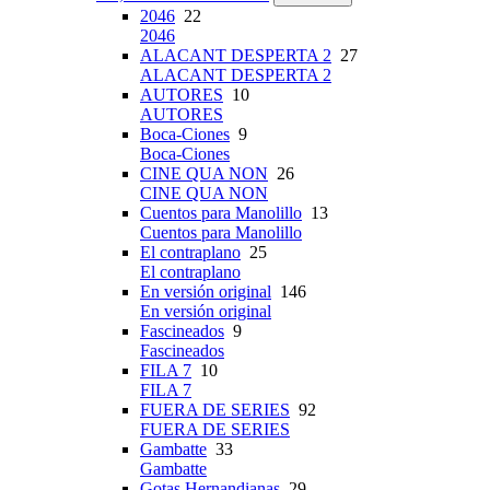
2046
22
2046
ALACANT DESPERTA 2
27
ALACANT DESPERTA 2
AUTORES
10
AUTORES
Boca-Ciones
9
Boca-Ciones
CINE QUA NON
26
CINE QUA NON
Cuentos para Manolillo
13
Cuentos para Manolillo
El contraplano
25
El contraplano
En versión original
146
En versión original
Fascineados
9
Fascineados
FILA 7
10
FILA 7
FUERA DE SERIES
92
FUERA DE SERIES
Gambatte
33
Gambatte
Gotas Hernandianas
29