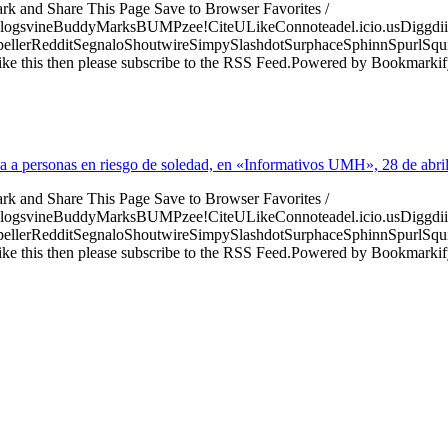
ark and Share This Page Save to Browser Favorites /
logsvineBuddyMarksBUMPzee!CiteULikeConnoteadel.icio.usDiggdii
erRedditSegnaloShoutwireSimpySlashdotSurphaceSphinnSpurlSqu
ke this then please subscribe to the RSS Feed.Powered by Bookmark
a a personas en riesgo de soledad, en «Informativos UMH», 28 de abri
ark and Share This Page Save to Browser Favorites /
logsvineBuddyMarksBUMPzee!CiteULikeConnoteadel.icio.usDiggdii
erRedditSegnaloShoutwireSimpySlashdotSurphaceSphinnSpurlSqu
ke this then please subscribe to the RSS Feed.Powered by Bookmark