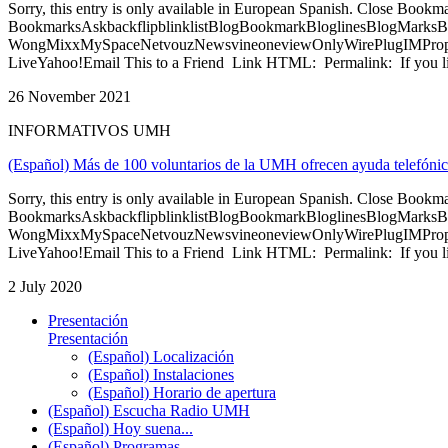
Sorry, this entry is only available in European Spanish. Close Bookm
BookmarksAskbackflipblinklistBlogBookmarkBloglinesBlogMarksB
WongMixxMySpaceNetvouzNewsvineoneviewOnlyWirePlugIMPropell
LiveYahoo!Email This to a Friend Link HTML: Permalink: If you li
26 November 2021
INFORMATIVOS UMH
(Español) Más de 100 voluntarios de la UMH ofrecen ayuda telefónic
Sorry, this entry is only available in European Spanish. Close Bookm
BookmarksAskbackflipblinklistBlogBookmarkBloglinesBlogMarksB
WongMixxMySpaceNetvouzNewsvineoneviewOnlyWirePlugIMPropell
LiveYahoo!Email This to a Friend Link HTML: Permalink: If you li
2 July 2020
Presentación
Presentación
(Español) Localización
(Español) Instalaciones
(Español) Horario de apertura
(Español) Escucha Radio UMH
(Español) Hoy suena...
(Español) Programas