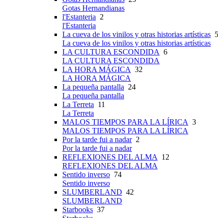
Gotas Hernandianas
l'Estanteria
2
l'Estanteria
La cueva de los vinilos y otras historias artísticas
5
La cueva de los vinilos y otras historias artísticas
LA CULTURA ESCONDIDA
6
LA CULTURA ESCONDIDA
LA HORA MÁGICA
32
LA HORA MÁGICA
La pequeña pantalla
24
La pequeña pantalla
La Terreta
11
La Terreta
MALOS TIEMPOS PARA LA LÍRICA
3
MALOS TIEMPOS PARA LA LÍRICA
Por la tarde fui a nadar
2
Por la tarde fui a nadar
REFLEXIONES DEL ALMA
12
REFLEXIONES DEL ALMA
Sentido inverso
74
Sentido inverso
SLUMBERLAND
42
SLUMBERLAND
Starbooks
37