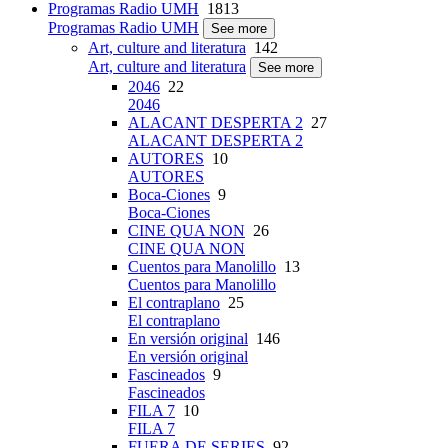
Programas Radio UMH
1813
Programas Radio UMH
See more
Art, culture and literatura
142
Art, culture and literatura
See more
2046
22
2046
ALACANT DESPERTA 2
27
ALACANT DESPERTA 2
AUTORES
10
AUTORES
Boca-Ciones
9
Boca-Ciones
CINE QUA NON
26
CINE QUA NON
Cuentos para Manolillo
13
Cuentos para Manolillo
El contraplano
25
El contraplano
En versión original
146
En versión original
Fascineados
9
Fascineados
FILA 7
10
FILA 7
FUERA DE SERIES
92