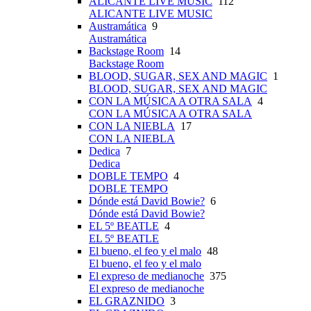
ALICANTE LIVE MUSIC
112
ALICANTE LIVE MUSIC
Austramática
9
Austramática
Backstage Room
14
Backstage Room
BLOOD, SUGAR, SEX AND MAGIC
1
BLOOD, SUGAR, SEX AND MAGIC
CON LA MÚSICA A OTRA SALA
4
CON LA MÚSICA A OTRA SALA
CON LA NIEBLA
17
CON LA NIEBLA
Dedica
7
Dedica
DOBLE TEMPO
4
DOBLE TEMPO
Dónde está David Bowie?
6
Dónde está David Bowie?
EL 5º BEATLE
4
EL 5º BEATLE
El bueno, el feo y el malo
48
El bueno, el feo y el malo
El expreso de medianoche
375
El expreso de medianoche
EL GRAZNIDO
3