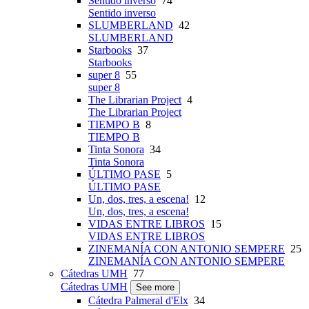
Sentido inverso
74
Sentido inverso
SLUMBERLAND
42
SLUMBERLAND
Starbooks
37
Starbooks
super 8
55
super 8
The Librarian Project
4
The Librarian Project
TIEMPO B
8
TIEMPO B
Tinta Sonora
34
Tinta Sonora
ÚLTIMO PASE
5
ÚLTIMO PASE
Un, dos, tres, a escena!
12
Un, dos, tres, a escena!
VIDAS ENTRE LIBROS
15
VIDAS ENTRE LIBROS
ZINEMANÍA CON ANTONIO SEMPERE
25
ZINEMANÍA CON ANTONIO SEMPERE
Cátedras UMH
77
Cátedras UMH
See more
Cátedra Palmeral d'Elx
34