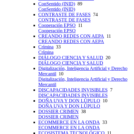
ConSentido (INID)
89
ConSentido (INID)
CONTRASTE DE FASES
74
CONTRASTE DE FASES
Cooperación EPSO
11
Cooperación EPSO
CREANDO REDES CON AEPA
11
CREANDO REDES CON AEPA
Crímina
33
Crímina
DIÁLOGO CIENCIA Y SALUD
20
DIÁLOGO CIENCIA Y SALUD
Digitalización, Inteligencia Artificial y Derecho
Mercantil
10
Digitalización, Inteligencia Artificial y Derecho
Mercantil
DISCAPACIDADES INVISIBLES
7
DISCAPACIDADES INVISIBLES
DOÑA UVA Y DON LÚPULO
10
DOÑA UVA Y DON LÚPULO
DOSSIER CRIMEN
38
DOSSIER CRIMEN
ECOMMERCE EN LA ONDA
33
ECOMMERCE EN LA ONDA
ECOSISTEMA TECNOLÓGICO
11