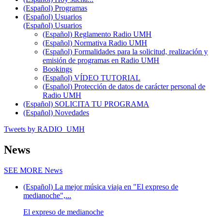
(Español) Programas
(Español) Usuarios
(Español) Usuarios
(Español) Reglamento Radio UMH
(Español) Normativa Radio UMH
(Español) Formalidades para la solicitud, realización y
emisión de programas en Radio UMH
Bookings
(Español) VÍDEO TUTORIAL
(Español) Protección de datos de carácter personal de
Radio UMH
(Español) SOLICITA TU PROGRAMA
(Español) Novedades
Tweets by RADIO_UMH
News
SEE MORE
News
(Español) La mejor música viaja en "El expreso de
medianoche",...
El expreso de medianoche