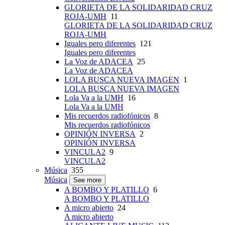
GLORIETA DE LA SOLIDARIDAD CRUZ
ROJA-UMH
11
GLORIETA DE LA SOLIDARIDAD CRUZ
ROJA-UMH
Iguales pero diferentes
121
Iguales pero diferentes
La Voz de ADACEA
25
La Voz de ADACEA
LOLA BUSCA NUEVA IMAGEN
1
LOLA BUSCA NUEVA IMAGEN
Lola Va a la UMH
16
Lola Va a la UMH
Mis recuerdos radiofónicos
8
Mis recuerdos radiofónicos
OPINIÓN INVERSA
2
OPINIÓN INVERSA
VINCULA2
9
VINCULA2
Música
355
Música
See more
A BOMBO Y PLATILLO
6
A BOMBO Y PLATILLO
A micro abierto
24
A micro abierto