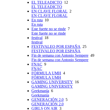
EL TELEADICTO
12
EL TELEADICTO
EN CLAVE FLORAL
2
EN CLAVE FLORAL
En ruta
10
En ruta
Este fuerte no se rinde
7
Este fuerte no se rinde
festival
18
festival
FESTIVALEO POR ESPAÑA
25
FESTIVALEO POR ESPAÑA
Fin de semana con Antonio Sempere
49
Fin de semana con Antonio Sempere
FNAC
9
FNAC
FÓRMULA UMH
4
FÓRMULA UMH
GAMING UNIVERSITY
16
GAMING UNIVERSITY
Geekmanía
6
Geekmanía
GENERACIÓN 2.0
5
GENERACIÓN 2.0
GIRLS ON AIR
3