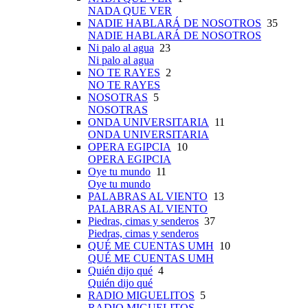
NADA QUE VER
NADIE HABLARÁ DE NOSOTROS
35
NADIE HABLARÁ DE NOSOTROS
Ni palo al agua
23
Ni palo al agua
NO TE RAYES
2
NO TE RAYES
NOSOTRAS
5
NOSOTRAS
ONDA UNIVERSITARIA
11
ONDA UNIVERSITARIA
OPERA EGIPCIA
10
OPERA EGIPCIA
Oye tu mundo
11
Oye tu mundo
PALABRAS AL VIENTO
13
PALABRAS AL VIENTO
Piedras, cimas y senderos
37
Piedras, cimas y senderos
QUÉ ME CUENTAS UMH
10
QUÉ ME CUENTAS UMH
Quién dijo qué
4
Quién dijo qué
RADIO MIGUELITOS
5
RADIO MIGUELITOS