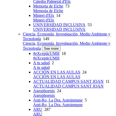
Cátedra Palmeral d'Elx
Memoria de Elche
73
Memoria de Elche
Misteri d'Elx
14
Misteri d'Elx
UNIVERSIDAD INCLUSIVA
53
UNIVERSIDAD INCLUSIVA
Ciencia, Economía, Investigación, Medio Ambiente y
Tecnología
149
Ciencia, Economía, Investigación, Medio Ambiente y
Tecnología
See more
#eXcepticUMH
18
#eXcepticUMH
A tu salud
2
A tu salud
ACCIÓN EN LAS AULAS
24
ACCIÓN EN LAS AULAS
ACTUALIDAD CAMPUS SANT JOAN
11
ACTUALIDAD CAMPUS SANT JOAN
Agrophoenix
24
Agrophoenix
Anti-Ro, La Dra. Autoinmune
5
Anti-Ro, La Dra. Autoinmune
ARU
287
ARU