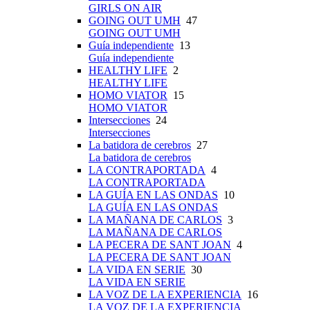
GIRLS ON AIR
GOING OUT UMH
47
GOING OUT UMH
Guía independiente
13
Guía independiente
HEALTHY LIFE
2
HEALTHY LIFE
HOMO VIATOR
15
HOMO VIATOR
Intersecciones
24
Intersecciones
La batidora de cerebros
27
La batidora de cerebros
LA CONTRAPORTADA
4
LA CONTRAPORTADA
LA GUÍA EN LAS ONDAS
10
LA GUÍA EN LAS ONDAS
LA MAÑANA DE CARLOS
3
LA MAÑANA DE CARLOS
LA PECERA DE SANT JOAN
4
LA PECERA DE SANT JOAN
LA VIDA EN SERIE
30
LA VIDA EN SERIE
LA VOZ DE LA EXPERIENCIA
16
LA VOZ DE LA EXPERIENCIA