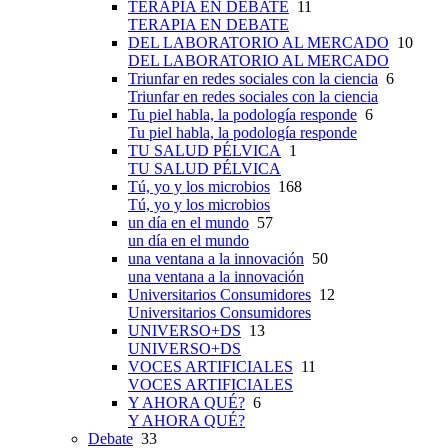
TERAPIA EN DEBATE
11
TERAPIA EN DEBATE
DEL LABORATORIO AL MERCADO
10
DEL LABORATORIO AL MERCADO
Triunfar en redes sociales con la ciencia
6
Triunfar en redes sociales con la ciencia
Tu piel habla, la podología responde
6
Tu piel habla, la podología responde
TU SALUD PÉLVICA
1
TU SALUD PÉLVICA
Tú, yo y los microbios
168
Tú, yo y los microbios
un día en el mundo
57
un día en el mundo
una ventana a la innovación
50
una ventana a la innovación
Universitarios Consumidores
12
Universitarios Consumidores
UNIVERSO+DS
13
UNIVERSO+DS
VOCES ARTIFICIALES
11
VOCES ARTIFICIALES
Y AHORA QUÉ?
6
Y AHORA QUÉ?
Debate
33