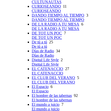
CULTUNAUTAS
CURIOSEANDO
11
CURIOSEANDO
DANDO TIEMPO AL TIEMPO
3
DANDO TIEMPO AL TIEMPO
DE LA RADIO A TU MESA
6
DE LA RADIO A TU MESA
DE TOT UN POC
7
DE TOT UN POC
De tú a tú
25
De tú a tú
Días de Radio
34
Días de Radio
Digital Life Style
2
Digital Life Style
EL CATENACCIO
27
EL CATENACCIO
EL CLUB DEL VERANO
5
EL CLUB DEL VERANO
El Espacio
6
El Espacio
El hombre de las tabernas
92
El hombre de las tabernas
El mundo a juicio
7
El mundo a juicio