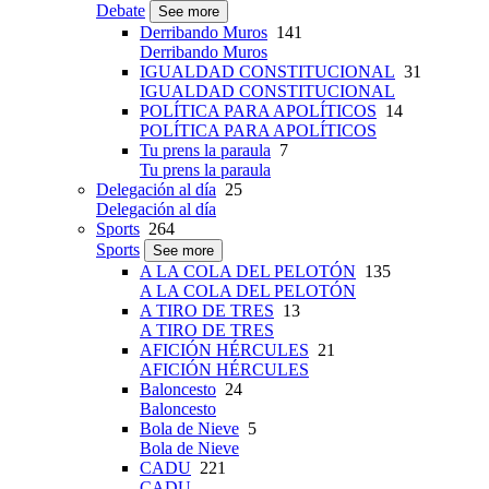
Debate
See more
Derribando Muros
141
Derribando Muros
IGUALDAD CONSTITUCIONAL
31
IGUALDAD CONSTITUCIONAL
POLÍTICA PARA APOLÍTICOS
14
POLÍTICA PARA APOLÍTICOS
Tu prens la paraula
7
Tu prens la paraula
Delegación al día
25
Delegación al día
Sports
264
Sports
See more
A LA COLA DEL PELOTÓN
135
A LA COLA DEL PELOTÓN
A TIRO DE TRES
13
A TIRO DE TRES
AFICIÓN HÉRCULES
21
AFICIÓN HÉRCULES
Baloncesto
24
Baloncesto
Bola de Nieve
5
Bola de Nieve
CADU
221
CADU