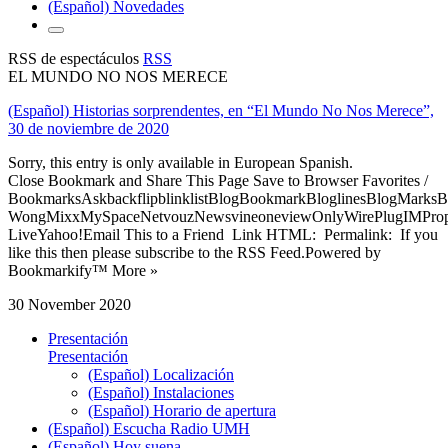
(Español) Novedades
RSS de espectáculos
RSS
EL MUNDO NO NOS MERECE
(Español) Historias sorprendentes, en “El Mundo No Nos Merece”,
30 de noviembre de 2020
Sorry, this entry is only available in European Spanish.
Close Bookmark and Share This Page Save to Browser Favorites /
BookmarksAskbackflipblinklistBlogBookmarkBloglinesBlogMarksB
WongMixxMySpaceNetvouzNewsvineoneviewOnlyWirePlugIMPropell
LiveYahoo!Email This to a Friend Link HTML: Permalink: If you
like this then please subscribe to the RSS Feed.Powered by
Bookmarkify™ More »
30 November 2020
Presentación
Presentación
(Español) Localización
(Español) Instalaciones
(Español) Horario de apertura
(Español) Escucha Radio UMH
(Español) Hoy suena...