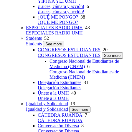
YIPI KA YEI UMH
¡Luces, cámara y acción!
6
¡Luces, cámara y acción!
¿QUÉ ME PONGO?
38
¿QUÉ ME PONGO?
ESPECIALES RADIO UMH
43
ESPECIALES RADIO UMH
Students
52
Students
See more
CONGRESOS ESTUDIANTES
20
CONGRESOS ESTUDIANTES
See more
Congreso Nacional de Estudiantes de
Medicina (CNEM)
6
Congreso Nacional de Estudiantes de
Medicina (CNEM)
Delegación Estudiantes
31
Delegación Estudiantes
Únete a la UMH
40
Únete a la UMH
Igualdad y Solidaridad
19
Igualdad y Solidaridad
See more
CÁTEDRA RUANDA
7
CÁTEDRA RUANDA
Conversación Diversa
8
Conversación Diversa