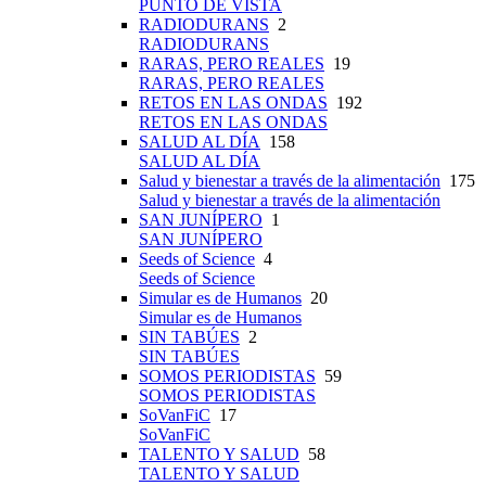
PUNTO DE VISTA
RADIODURANS
2
RADIODURANS
RARAS, PERO REALES
19
RARAS, PERO REALES
RETOS EN LAS ONDAS
192
RETOS EN LAS ONDAS
SALUD AL DÍA
158
SALUD AL DÍA
Salud y bienestar a través de la alimentación
175
Salud y bienestar a través de la alimentación
SAN JUNÍPERO
1
SAN JUNÍPERO
Seeds of Science
4
Seeds of Science
Simular es de Humanos
20
Simular es de Humanos
SIN TABÚES
2
SIN TABÚES
SOMOS PERIODISTAS
59
SOMOS PERIODISTAS
SoVanFiC
17
SoVanFiC
TALENTO Y SALUD
58
TALENTO Y SALUD