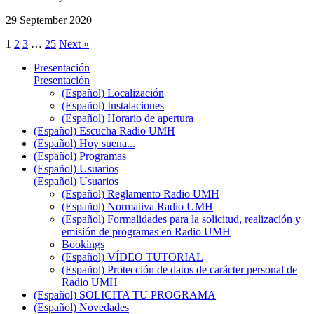
29 September 2020
1
2
3
…
25
Next »
Presentación
Presentación
(Español) Localización
(Español) Instalaciones
(Español) Horario de apertura
(Español) Escucha Radio UMH
(Español) Hoy suena...
(Español) Programas
(Español) Usuarios
(Español) Usuarios
(Español) Reglamento Radio UMH
(Español) Normativa Radio UMH
(Español) Formalidades para la solicitud, realización y
emisión de programas en Radio UMH
Bookings
(Español) VÍDEO TUTORIAL
(Español) Protección de datos de carácter personal de
Radio UMH
(Español) SOLICITA TU PROGRAMA
(Español) Novedades