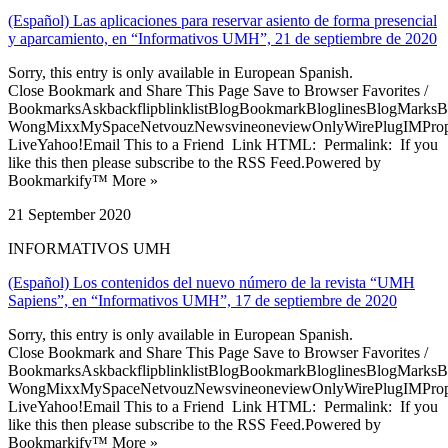
(Español) Las aplicaciones para reservar asiento de forma presencial
y aparcamiento, en “Informativos UMH”, 21 de septiembre de 2020
Sorry, this entry is only available in European Spanish.
Close Bookmark and Share This Page Save to Browser Favorites /
BookmarksAskbackflipblinklistBlogBookmarkBloglinesBlogMarksB
WongMixxMySpaceNetvouzNewsvineoneviewOnlyWirePlugIMPropell
LiveYahoo!Email This to a Friend Link HTML: Permalink: If you
like this then please subscribe to the RSS Feed.Powered by
Bookmarkify™ More »
21 September 2020
INFORMATIVOS UMH
(Español) Los contenidos del nuevo número de la revista “UMH
Sapiens”, en “Informativos UMH”, 17 de septiembre de 2020
Sorry, this entry is only available in European Spanish.
Close Bookmark and Share This Page Save to Browser Favorites /
BookmarksAskbackflipblinklistBlogBookmarkBloglinesBlogMarksB
WongMixxMySpaceNetvouzNewsvineoneviewOnlyWirePlugIMPropell
LiveYahoo!Email This to a Friend Link HTML: Permalink: If you
like this then please subscribe to the RSS Feed.Powered by
Bookmarkify™ More »