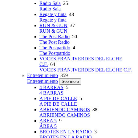
Radio Sala
25
Radio Sala
Regate y finta
48
Regate y finta
RUN & GUN
37
RUN & GUN
The Post Radio
50
The Post Radio
The Postpartido
4
The Postpartido
VOCES FRANJIVERDES DEL ELCHE
C.F.
64
VOCES FRANJIVERDES DEL ELCHE C.F.
Entretenimiento
359
Entretenimiento
See more
4 BARRAS
5
4 BARRAS
A PIE DE CALLE
5
A PIE DE CALLE
ABRIENDO CAMINOS
88
ABRIENDO CAMINOS
ÁREA 5
9
ÁREA 5
BROTES EN LA RADIO
3
BROTES EN LA RADIO