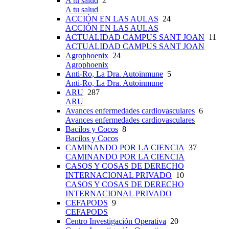
A tu salud
2
A tu salud
ACCIÓN EN LAS AULAS
24
ACCIÓN EN LAS AULAS
ACTUALIDAD CAMPUS SANT JOAN
11
ACTUALIDAD CAMPUS SANT JOAN
Agrophoenix
24
Agrophoenix
Anti-Ro, La Dra. Autoinmune
5
Anti-Ro, La Dra. Autoinmune
ARU
287
ARU
Avances enfermedades cardiovasculares
6
Avances enfermedades cardiovasculares
Bacilos y Cocos
8
Bacilos y Cocos
CAMINANDO POR LA CIENCIA
37
CAMINANDO POR LA CIENCIA
CASOS Y COSAS DE DERECHO
INTERNACIONAL PRIVADO
10
CASOS Y COSAS DE DERECHO
INTERNACIONAL PRIVADO
CEFAPODS
9
CEFAPODS
Centro Investigación Operativa
20