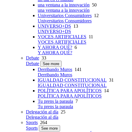
una ventana a la innovación
50
una ventana a la innovación
Universitarios Consumidores
12
Universitarios Consumidores
UNIVERSO+DS
13
UNIVERSO+DS
VOCES ARTIFICIALES
11
VOCES ARTIFICIALES
Y AHORA QUÉ?
6
Y AHORA QUÉ?
Debate
33
Debate
See more
Derribando Muros
141
Derribando Muros
IGUALDAD CONSTITUCIONAL
31
IGUALDAD CONSTITUCIONAL
POLÍTICA PARA APOLÍTICOS
14
POLÍTICA PARA APOLÍTICOS
Tu prens la paraula
7
Tu prens la paraula
Delegación al día
25
Delegación al día
Sports
264
Sports
See more