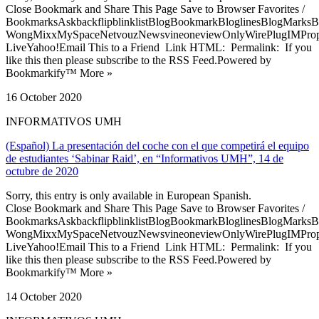
Close Bookmark and Share This Page Save to Browser Favorites /
BookmarksAskbackflipblinklistBlogBookmarkBloglinesBlogMarksB
WongMixxMySpaceNetvouzNewsvineoneviewOnlyWirePlugIMPropell
LiveYahoo!Email This to a Friend Link HTML: Permalink: If you
like this then please subscribe to the RSS Feed.Powered by
Bookmarkify™ More »
16 October 2020
INFORMATIVOS UMH
(Español) La presentación del coche con el que competirá el equipo
de estudiantes ‘Sabinar Raid’, en “Informativos UMH”, 14 de
octubre de 2020
Sorry, this entry is only available in European Spanish.
Close Bookmark and Share This Page Save to Browser Favorites /
BookmarksAskbackflipblinklistBlogBookmarkBloglinesBlogMarksB
WongMixxMySpaceNetvouzNewsvineoneviewOnlyWirePlugIMPropell
LiveYahoo!Email This to a Friend Link HTML: Permalink: If you
like this then please subscribe to the RSS Feed.Powered by
Bookmarkify™ More »
14 October 2020