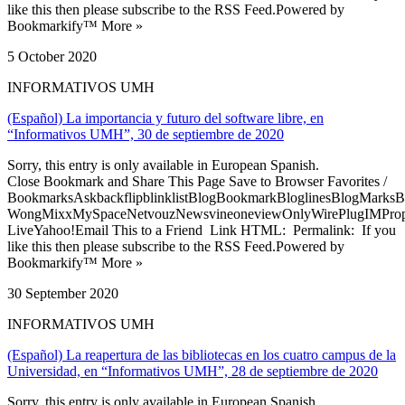
like this then please subscribe to the RSS Feed.Powered by
Bookmarkify™ More »
5 October 2020
INFORMATIVOS UMH
(Español) La importancia y futuro del software libre, en
“Informativos UMH”, 30 de septiembre de 2020
Sorry, this entry is only available in European Spanish.
Close Bookmark and Share This Page Save to Browser Favorites /
BookmarksAskbackflipblinklistBlogBookmarkBloglinesBlogMarksB
WongMixxMySpaceNetvouzNewsvineoneviewOnlyWirePlugIMPropell
LiveYahoo!Email This to a Friend Link HTML: Permalink: If you
like this then please subscribe to the RSS Feed.Powered by
Bookmarkify™ More »
30 September 2020
INFORMATIVOS UMH
(Español) La reapertura de las bibliotecas en los cuatro campus de la
Universidad, en “Informativos UMH”, 28 de septiembre de 2020
Sorry, this entry is only available in European Spanish.