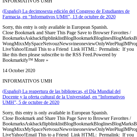
INFORMATIVOS UMH
(Español) La decimosexta edición del Congreso de Estudiantes de
Farmacia, en “Informativos UMH”, 13 de octubre de 2020
Sorry, this entry is only available in European Spanish.
Close Bookmark and Share This Page Save to Browser Favorites /
BookmarksAskbackflipblinklistBlogBookmarkBloglinesBlogMarksB
WongMixxMySpaceNetvouzNewsvineoneviewOnlyWirePlugIMPropell
LiveYahoo!Email This to a Friend Link HTML: Permalink: If you
like this then please subscribe to the RSS Feed.Powered by
Bookmarkify™ More »
14 October 2020
INFORMATIVOS UMH
(Español) La reapertura de las bibliotecas, el Día Mundial del
Docente y la oferta cultural de la Universidad, en “Informativos
UMH”, 5 de octubre de 2020
Sorry, this entry is only available in European Spanish.
Close Bookmark and Share This Page Save to Browser Favorites /
BookmarksAskbackflipblinklistBlogBookmarkBloglinesBlogMarksB
WongMixxMySpaceNetvouzNewsvineoneviewOnlyWirePlugIMPropell
LiveYahoo!Email This to a Friend Link HTML: Permalink: If you