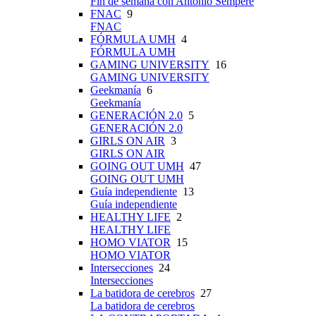
Fin de semana con Antonio Sempere
FNAC
9
FNAC
FÓRMULA UMH
4
FÓRMULA UMH
GAMING UNIVERSITY
16
GAMING UNIVERSITY
Geekmanía
6
Geekmanía
GENERACIÓN 2.0
5
GENERACIÓN 2.0
GIRLS ON AIR
3
GIRLS ON AIR
GOING OUT UMH
47
GOING OUT UMH
Guía independiente
13
Guía independiente
HEALTHY LIFE
2
HEALTHY LIFE
HOMO VIATOR
15
HOMO VIATOR
Intersecciones
24
Intersecciones
La batidora de cerebros
27
La batidora de cerebros