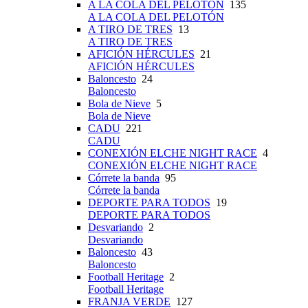
A LA COLA DEL PELOTÓN
135
A LA COLA DEL PELOTÓN
A TIRO DE TRES
13
A TIRO DE TRES
AFICIÓN HÉRCULES
21
AFICIÓN HÉRCULES
Baloncesto
24
Baloncesto
Bola de Nieve
5
Bola de Nieve
CADU
221
CADU
CONEXIÓN ELCHE NIGHT RACE
4
CONEXIÓN ELCHE NIGHT RACE
Córrete la banda
95
Córrete la banda
DEPORTE PARA TODOS
19
DEPORTE PARA TODOS
Desvariando
2
Desvariando
Baloncesto
43
Baloncesto
Football Heritage
2
Football Heritage
FRANJA VERDE
127