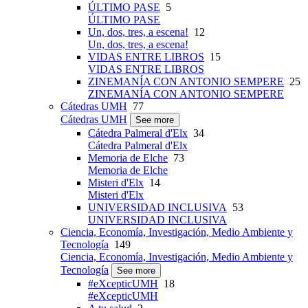
ÚLTIMO PASE
5
ÚLTIMO PASE
Un, dos, tres, a escena!
12
Un, dos, tres, a escena!
VIDAS ENTRE LIBROS
15
VIDAS ENTRE LIBROS
ZINEMANÍA CON ANTONIO SEMPERE
25
ZINEMANÍA CON ANTONIO SEMPERE
Cátedras UMH
77
Cátedras UMH
See more
Cátedra Palmeral d'Elx
34
Cátedra Palmeral d'Elx
Memoria de Elche
73
Memoria de Elche
Misteri d'Elx
14
Misteri d'Elx
UNIVERSIDAD INCLUSIVA
53
UNIVERSIDAD INCLUSIVA
Ciencia, Economía, Investigación, Medio Ambiente y
Tecnología
149
Ciencia, Economía, Investigación, Medio Ambiente y
Tecnología
See more
#eXcepticUMH
18
#eXcepticUMH