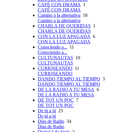
CAFÉ CON DRAMA
1
CAFÉ CON DRAMA
Camino a la alternativa
18
Camino a la alternativa
CHARLA DE QUERIDAS
1
CHARLA DE QUERIDAS
CON LA LUZ APAGADA
6
CON LA LUZ APAGADA
Conociendo a...
11
Conociendo a...
CULTUNAUTAS
10
CULTUNAUTAS
CURIOSEANDO
11
CURIOSEANDO
DANDO TIEMPO AL TIEMPO
3
DANDO TIEMPO AL TIEMPO
DE LA RADIO A TU MESA
6
DE LA RADIO A TU MESA
DE TOT UN POC
7
DE TOT UN POC
De tú a tú
25
De tú a tú
Días de Radio
34
Días de Radio
Digital Life Style
2