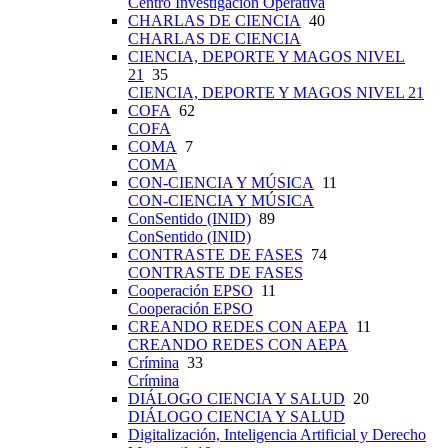
Centro Investigación Operativa
CHARLAS DE CIENCIA
40
CHARLAS DE CIENCIA
CIENCIA, DEPORTE Y MAGOS NIVEL
21
35
CIENCIA, DEPORTE Y MAGOS NIVEL 21
COFA
62
COFA
COMA
7
COMA
CON-CIENCIA Y MÚSICA
11
CON-CIENCIA Y MÚSICA
ConSentido (INID)
89
ConSentido (INID)
CONTRASTE DE FASES
74
CONTRASTE DE FASES
Cooperación EPSO
11
Cooperación EPSO
CREANDO REDES CON AEPA
11
CREANDO REDES CON AEPA
Crímina
33
Crímina
DIÁLOGO CIENCIA Y SALUD
20
DIÁLOGO CIENCIA Y SALUD
Digitalización, Inteligencia Artificial y Derecho