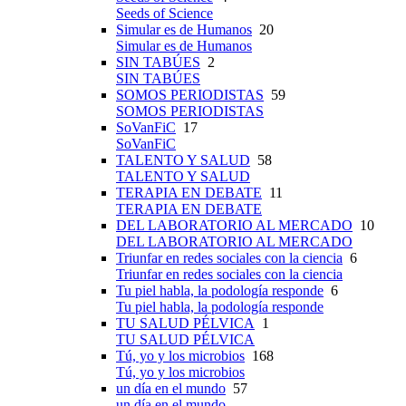
Seeds of Science
Simular es de Humanos
20
Simular es de Humanos
SIN TABÚES
2
SIN TABÚES
SOMOS PERIODISTAS
59
SOMOS PERIODISTAS
SoVanFiC
17
SoVanFiC
TALENTO Y SALUD
58
TALENTO Y SALUD
TERAPIA EN DEBATE
11
TERAPIA EN DEBATE
DEL LABORATORIO AL MERCADO
10
DEL LABORATORIO AL MERCADO
Triunfar en redes sociales con la ciencia
6
Triunfar en redes sociales con la ciencia
Tu piel habla, la podología responde
6
Tu piel habla, la podología responde
TU SALUD PÉLVICA
1
TU SALUD PÉLVICA
Tú, yo y los microbios
168
Tú, yo y los microbios
un día en el mundo
57
un día en el mundo