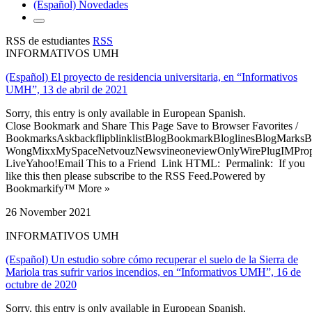
(Español) Novedades
RSS de estudiantes
RSS
INFORMATIVOS UMH
(Español) El proyecto de residencia universitaria, en “Informativos
UMH”, 13 de abril de 2021
Sorry, this entry is only available in European Spanish.
Close Bookmark and Share This Page Save to Browser Favorites /
BookmarksAskbackflipblinklistBlogBookmarkBloglinesBlogMarksB
WongMixxMySpaceNetvouzNewsvineoneviewOnlyWirePlugIMPropell
LiveYahoo!Email This to a Friend Link HTML: Permalink: If you
like this then please subscribe to the RSS Feed.Powered by
Bookmarkify™ More »
26 November 2021
INFORMATIVOS UMH
(Español) Un estudio sobre cómo recuperar el suelo de la Sierra de
Mariola tras sufrir varios incendios, en “Informativos UMH”, 16 de
octubre de 2020
Sorry, this entry is only available in European Spanish.