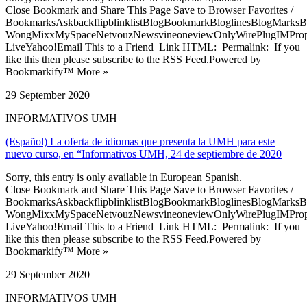
Close Bookmark and Share This Page Save to Browser Favorites /
BookmarksAskbackflipblinklistBlogBookmarkBloglinesBlogMarksB
WongMixxMySpaceNetvouzNewsvineoneviewOnlyWirePlugIMPropell
LiveYahoo!Email This to a Friend Link HTML: Permalink: If you
like this then please subscribe to the RSS Feed.Powered by
Bookmarkify™ More »
29 September 2020
INFORMATIVOS UMH
(Español) La oferta de idiomas que presenta la UMH para este
nuevo curso, en “Informativos UMH, 24 de septiembre de 2020
Sorry, this entry is only available in European Spanish.
Close Bookmark and Share This Page Save to Browser Favorites /
BookmarksAskbackflipblinklistBlogBookmarkBloglinesBlogMarksB
WongMixxMySpaceNetvouzNewsvineoneviewOnlyWirePlugIMPropell
LiveYahoo!Email This to a Friend Link HTML: Permalink: If you
like this then please subscribe to the RSS Feed.Powered by
Bookmarkify™ More »
29 September 2020
INFORMATIVOS UMH