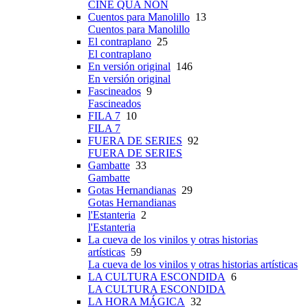
CINE QUA NON
Cuentos para Manolillo
13
Cuentos para Manolillo
El contraplano
25
El contraplano
En versión original
146
En versión original
Fascineados
9
Fascineados
FILA 7
10
FILA 7
FUERA DE SERIES
92
FUERA DE SERIES
Gambatte
33
Gambatte
Gotas Hernandianas
29
Gotas Hernandianas
l'Estanteria
2
l'Estanteria
La cueva de los vinilos y otras historias
artísticas
59
La cueva de los vinilos y otras historias artísticas
LA CULTURA ESCONDIDA
6
LA CULTURA ESCONDIDA
LA HORA MÁGICA
32