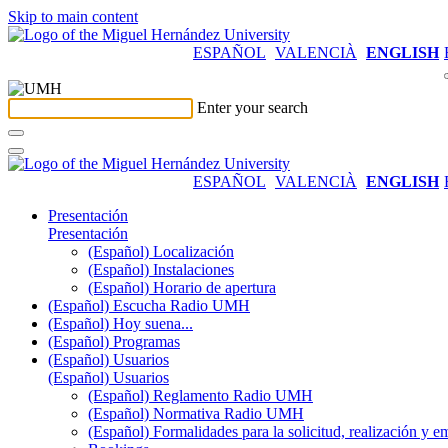
Skip to main content
ESPAÑOL
VALENCIÀ
ENGLISH
Enter your search
ESPAÑOL
VALENCIÀ
ENGLISH
Presentación
Presentación
(Español) Localización
(Español) Instalaciones
(Español) Horario de apertura
(Español) Escucha Radio UMH
(Español) Hoy suena...
(Español) Programas
(Español) Usuarios
(Español) Usuarios
(Español) Reglamento Radio UMH
(Español) Normativa Radio UMH
(Español) Formalidades para la solicitud, realización 