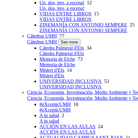
Un, dos, tres, a escena!
12
Un, dos, tres, a escena!
VIDAS ENTRE LIBROS
15
VIDAS ENTRE LIBROS
ZINEMANÍA CON ANTONIO SEMPERE
25
ZINEMANÍA CON ANTONIO SEMPERE
Cátedras UMH
77
Cátedras UMH
See more
Cátedra Palmeral d'Elx
34
Cátedra Palmeral d'Elx
Memoria de Elche
73
Memoria de Elche
Misteri d'Elx
14
Misteri d'Elx
UNIVERSIDAD INCLUSIVA
53
UNIVERSIDAD INCLUSIVA
Ciencia, Economía, Investigación, Medio Ambiente y Te
Ciencia, Economía, Investigación, Medio Ambiente y Te
#eXcepticUMH
18
#eXcepticUMH
A tu salud
2
A tu salud
ACCIÓN EN LAS AULAS
24
ACCIÓN EN LAS AULAS
ACTUALIDAD CAMPUS SANT JOAN
11