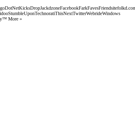
goDotNetKicksDropJackdzoneFacebookFarkFavesFriendsitefolkd.com
idooStumbleUponTechnoratiThisNextTwitterWebrideWindows
ify™ More »