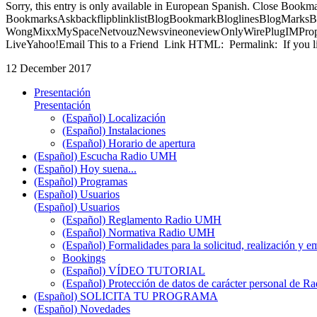
Sorry, this entry is only available in European Spanish. Close Bookm
BookmarksAskbackflipblinklistBlogBookmarkBloglinesBlogMarksB
WongMixxMySpaceNetvouzNewsvineoneviewOnlyWirePlugIMPropell
LiveYahoo!Email This to a Friend Link HTML: Permalink: If you li
12 December 2017
Presentación
Presentación
(Español) Localización
(Español) Instalaciones
(Español) Horario de apertura
(Español) Escucha Radio UMH
(Español) Hoy suena...
(Español) Programas
(Español) Usuarios
(Español) Usuarios
(Español) Reglamento Radio UMH
(Español) Normativa Radio UMH
(Español) Formalidades para la solicitud, realización 
Bookings
(Español) VÍDEO TUTORIAL
(Español) Protección de datos de carácter personal de 
(Español) SOLICITA TU PROGRAMA
(Español) Novedades