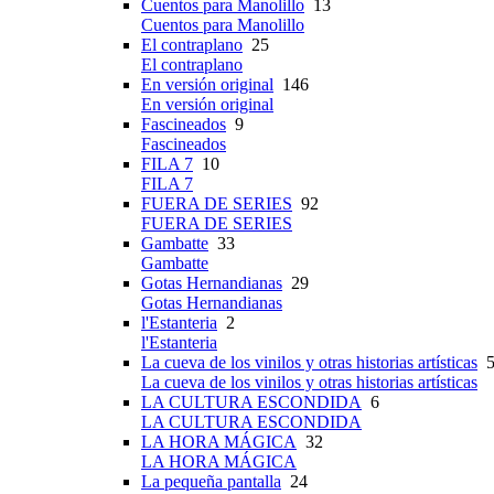
Cuentos para Manolillo
13
Cuentos para Manolillo
El contraplano
25
El contraplano
En versión original
146
En versión original
Fascineados
9
Fascineados
FILA 7
10
FILA 7
FUERA DE SERIES
92
FUERA DE SERIES
Gambatte
33
Gambatte
Gotas Hernandianas
29
Gotas Hernandianas
l'Estanteria
2
l'Estanteria
La cueva de los vinilos y otras historias artísticas
5
La cueva de los vinilos y otras historias artísticas
LA CULTURA ESCONDIDA
6
LA CULTURA ESCONDIDA
LA HORA MÁGICA
32
LA HORA MÁGICA
La pequeña pantalla
24