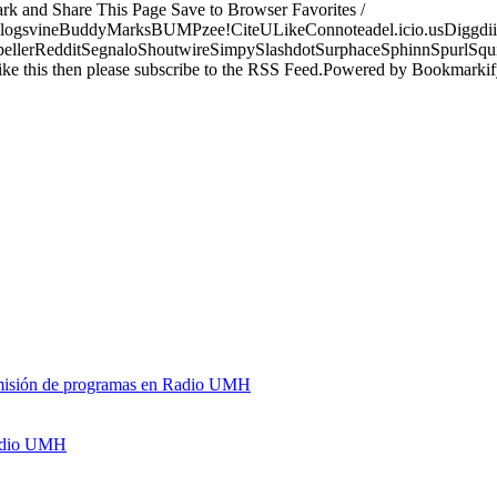
ark and Share This Page Save to Browser Favorites /
logsvineBuddyMarksBUMPzee!CiteULikeConnoteadel.icio.usDiggdii
erRedditSegnaloShoutwireSimpySlashdotSurphaceSphinnSpurlSqu
ke this then please subscribe to the RSS Feed.Powered by Bookmark
y emisión de programas en Radio UMH
Radio UMH