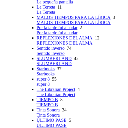
La pequeña pantalla
La Terreta
11
La Terreta
MALOS TIEMPOS PARA LA LÍRICA
3
MALOS TIEMPOS PARA LA LÍRICA
Por la tarde fui a nadar
2
Por la tarde fui a nadar
REFLEXIONES DEL ALMA
12
REFLEXIONES DEL ALMA
Sentido inverso
74
Sentido inverso
SLUMBERLAND
42
SLUMBERLAND
Starbooks
37
Starbooks
super 8
55
super 8
The Librarian Project
4
The Librarian Project
TIEMPO B
8
TIEMPO B
Tinta Sonora
34
Tinta Sonora
ÚLTIMO PASE
5
ÚLTIMO PASE