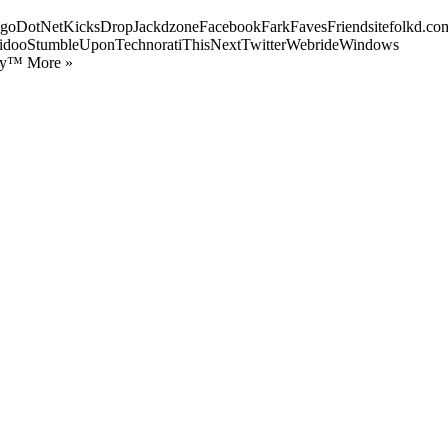
goDotNetKicksDropJackdzoneFacebookFarkFavesFriendsitefolkd.com
idooStumbleUponTechnoratiThisNextTwitterWebrideWindows
ify™ More »