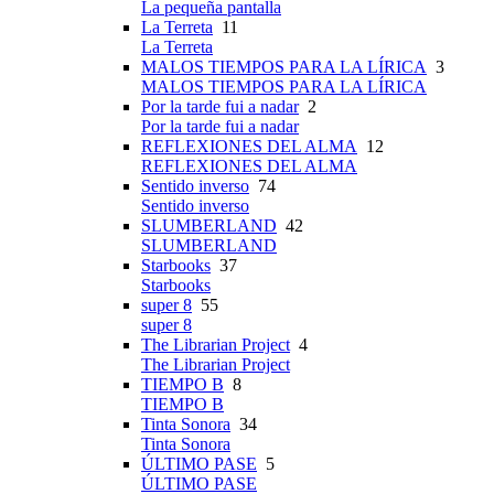
La pequeña pantalla
La Terreta
11
La Terreta
MALOS TIEMPOS PARA LA LÍRICA
3
MALOS TIEMPOS PARA LA LÍRICA
Por la tarde fui a nadar
2
Por la tarde fui a nadar
REFLEXIONES DEL ALMA
12
REFLEXIONES DEL ALMA
Sentido inverso
74
Sentido inverso
SLUMBERLAND
42
SLUMBERLAND
Starbooks
37
Starbooks
super 8
55
super 8
The Librarian Project
4
The Librarian Project
TIEMPO B
8
TIEMPO B
Tinta Sonora
34
Tinta Sonora
ÚLTIMO PASE
5
ÚLTIMO PASE