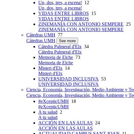
Un, dos, tres, a escena!
12
Un, dos, tres, a escena!
VIDAS ENTRE LIBROS
15
VIDAS ENTRE LIBROS
ZINEMANÍA CON ANTONIO SEMPERE
25
ZINEMANÍA CON ANTONIO SEMPERE
Cátedras UMH
77
Cátedras UMH
See more
Cátedra Palmeral d'Elx
34
Cátedra Palmeral d'Elx
Memoria de Elche
73
Memoria de Elche
Misteri d'Elx
14
Misteri d'Elx
UNIVERSIDAD INCLUSIVA
53
UNIVERSIDAD INCLUSIVA
Ciencia, Economía, Investigación, Medio Ambiente y Te
Ciencia, Economía, Investigación, Medio Ambiente y Te
#eXcepticUMH
18
#eXcepticUMH
A tu salud
2
A tu salud
ACCIÓN EN LAS AULAS
24
ACCIÓN EN LAS AULAS
ACTUALIDAD CAMPUS SANT JOAN
11