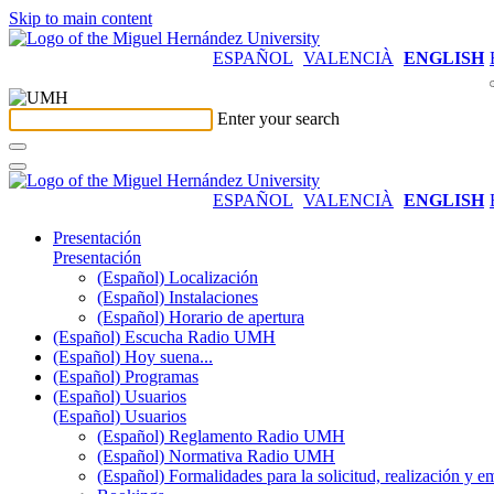
Skip to main content
ESPAÑOL
VALENCIÀ
ENGLISH
Enter your search
ESPAÑOL
VALENCIÀ
ENGLISH
Presentación
Presentación
(Español) Localización
(Español) Instalaciones
(Español) Horario de apertura
(Español) Escucha Radio UMH
(Español) Hoy suena...
(Español) Programas
(Español) Usuarios
(Español) Usuarios
(Español) Reglamento Radio UMH
(Español) Normativa Radio UMH
(Español) Formalidades para la solicitud, realización 