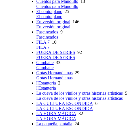
Cuentos para Manolillo
13
Cuentos para Manolillo
El contraplano
25
El contraplano
En versión original
146
En versión original
Fascineados
9
Fascineados
FILA 7
10
FILA 7
FUERA DE SERIES
92
FUERA DE SERIES
Gambatte
33
Gambatte
Gotas Hernandianas
29
Gotas Hernandianas
l'Estanteria
2
l'Estanteria
La cueva de los vinilos y otras historias artísticas
5
La cueva de los vinilos y otras historias artísticas
LA CULTURA ESCONDIDA
6
LA CULTURA ESCONDIDA
LA HORA MÁGICA
32
LA HORA MÁGICA
La pequeña pantalla
24