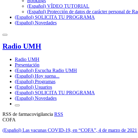
Bookings
(Español) VÍDEO TUTORIAL
(Español) Protección de datos de carácter personal de 
(Español) SOLICITA TU PROGRAMA
(Español) Novedades
Radio UMH
Radio UMH
Presentación
(Español) Escucha Radio UMH
(Español) Hoy suena...
(Español) Programas
(Español) Usuarios
(Español) SOLICITA TU PROGRAMA
(Español) Novedades
RSS de farmacovigilancia
RSS
COFA
(Español) Las vacunas COVID-19, en “COFA”, 4 de marzo de 2021