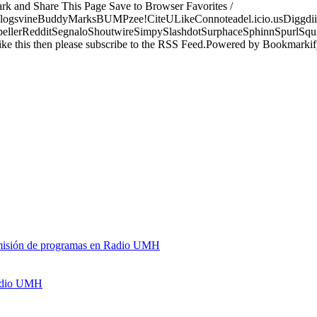
ark and Share This Page Save to Browser Favorites /
logsvineBuddyMarksBUMPzee!CiteULikeConnoteadel.icio.usDiggdii
erRedditSegnaloShoutwireSimpySlashdotSurphaceSphinnSpurlSqu
ke this then please subscribe to the RSS Feed.Powered by Bookmark
y emisión de programas en Radio UMH
Radio UMH