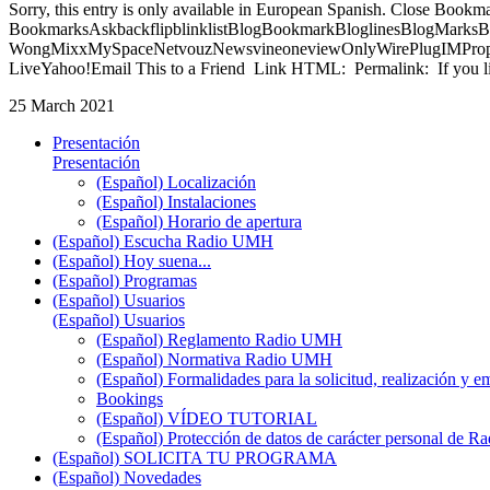
Sorry, this entry is only available in European Spanish. Close Bookm
BookmarksAskbackflipblinklistBlogBookmarkBloglinesBlogMarksB
WongMixxMySpaceNetvouzNewsvineoneviewOnlyWirePlugIMPropell
LiveYahoo!Email This to a Friend Link HTML: Permalink: If you li
25 March 2021
Presentación
Presentación
(Español) Localización
(Español) Instalaciones
(Español) Horario de apertura
(Español) Escucha Radio UMH
(Español) Hoy suena...
(Español) Programas
(Español) Usuarios
(Español) Usuarios
(Español) Reglamento Radio UMH
(Español) Normativa Radio UMH
(Español) Formalidades para la solicitud, realización 
Bookings
(Español) VÍDEO TUTORIAL
(Español) Protección de datos de carácter personal de 
(Español) SOLICITA TU PROGRAMA
(Español) Novedades