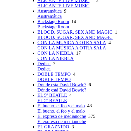
ALICANTE LIVE MUSIC
112
ALICANTE LIVE MUSIC
Austramática
9
Austramática
Backstage Room
14
Backstage Room
BLOOD, SUGAR, SEX AND MAGIC
1
BLOOD, SUGAR, SEX AND MAGIC
CON LA MÚSICA A OTRA SALA
4
CON LA MÚSICA A OTRA SALA
CON LA NIEBLA
17
CON LA NIEBLA
Dedica
7
Dedica
DOBLE TEMPO
4
DOBLE TEMPO
Dónde está David Bowie?
6
Dónde está David Bowie?
EL 5º BEATLE
4
EL 5º BEATLE
El bueno, el feo y el malo
48
El bueno, el feo y el malo
El expreso de medianoche
375
El expreso de medianoche
EL GRAZNIDO
3