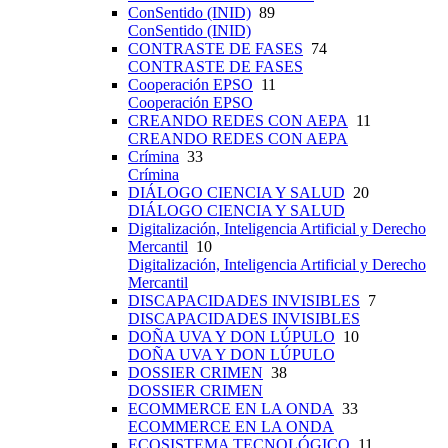
ConSentido (INID)
89
ConSentido (INID)
CONTRASTE DE FASES
74
CONTRASTE DE FASES
Cooperación EPSO
11
Cooperación EPSO
CREANDO REDES CON AEPA
11
CREANDO REDES CON AEPA
Crímina
33
Crímina
DIÁLOGO CIENCIA Y SALUD
20
DIÁLOGO CIENCIA Y SALUD
Digitalización, Inteligencia Artificial y Derecho
Mercantil
10
Digitalización, Inteligencia Artificial y Derecho
Mercantil
DISCAPACIDADES INVISIBLES
7
DISCAPACIDADES INVISIBLES
DOÑA UVA Y DON LÚPULO
10
DOÑA UVA Y DON LÚPULO
DOSSIER CRIMEN
38
DOSSIER CRIMEN
ECOMMERCE EN LA ONDA
33
ECOMMERCE EN LA ONDA
ECOSISTEMA TECNOLÓGICO
11