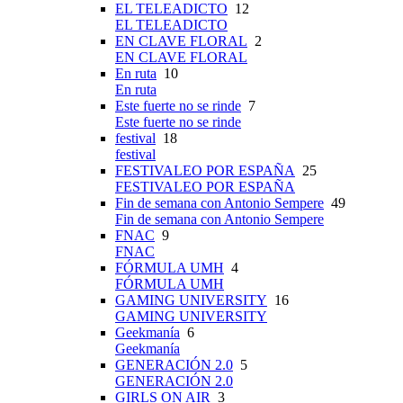
EL TELEADICTO
12
EL TELEADICTO
EN CLAVE FLORAL
2
EN CLAVE FLORAL
En ruta
10
En ruta
Este fuerte no se rinde
7
Este fuerte no se rinde
festival
18
festival
FESTIVALEO POR ESPAÑA
25
FESTIVALEO POR ESPAÑA
Fin de semana con Antonio Sempere
49
Fin de semana con Antonio Sempere
FNAC
9
FNAC
FÓRMULA UMH
4
FÓRMULA UMH
GAMING UNIVERSITY
16
GAMING UNIVERSITY
Geekmanía
6
Geekmanía
GENERACIÓN 2.0
5
GENERACIÓN 2.0
GIRLS ON AIR
3