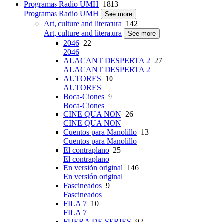
Programas Radio UMH
1813
Programas Radio UMH
See more
Art, culture and literatura
142
Art, culture and literatura
See more
2046
22
2046
ALACANT DESPERTA 2
27
ALACANT DESPERTA 2
AUTORES
10
AUTORES
Boca-Ciones
9
Boca-Ciones
CINE QUA NON
26
CINE QUA NON
Cuentos para Manolillo
13
Cuentos para Manolillo
El contraplano
25
El contraplano
En versión original
146
En versión original
Fascineados
9
Fascineados
FILA 7
10
FILA 7
FUERA DE SERIES
92