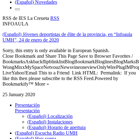
(Español) Novedades
RSS de IES La Creueta
RSS
INFOAULA
(Español) Jóvenes deportistas de élite de la provincia, en “Infoaula
UMH”, 24 de enero de 2020
Sorry, this entry is only available in European Spanish.
Close Bookmark and Share This Page Save to Browser Favorites /
BookmarksAskbackflipblinklistBlogBookmarkBloglinesBlogMarksB
WongMixxMySpaceNetvouzNewsvineoneviewOnlyWirePlugIMPropell
LiveYahoo!Email This to a Friend Link HTML: Permalink: If you
like this then please subscribe to the RSS Feed.Powered by
Bookmarkify™ More »
25 January 2020
Presentación
Presentación
(Español) Localización
(Español) Instalaciones
(Español) Horario de apertura
(Español) Escucha Radio UMH
(Español) Hoy suena...