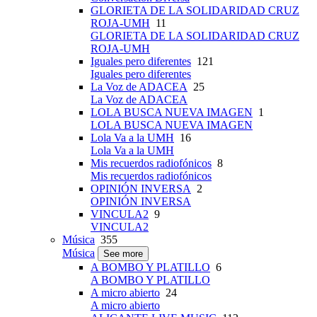
GLORIETA DE LA SOLIDARIDAD CRUZ
ROJA-UMH
11
GLORIETA DE LA SOLIDARIDAD CRUZ
ROJA-UMH
Iguales pero diferentes
121
Iguales pero diferentes
La Voz de ADACEA
25
La Voz de ADACEA
LOLA BUSCA NUEVA IMAGEN
1
LOLA BUSCA NUEVA IMAGEN
Lola Va a la UMH
16
Lola Va a la UMH
Mis recuerdos radiofónicos
8
Mis recuerdos radiofónicos
OPINIÓN INVERSA
2
OPINIÓN INVERSA
VINCULA2
9
VINCULA2
Música
355
Música
See more
A BOMBO Y PLATILLO
6
A BOMBO Y PLATILLO
A micro abierto
24
A micro abierto