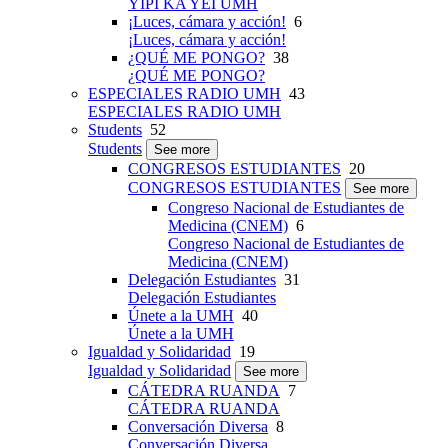
YIPI KA YEI UMH
¡Luces, cámara y acción!
6
¡Luces, cámara y acción!
¿QUÉ ME PONGO?
38
¿QUÉ ME PONGO?
ESPECIALES RADIO UMH
43
ESPECIALES RADIO UMH
Students
52
Students
See more
CONGRESOS ESTUDIANTES
20
CONGRESOS ESTUDIANTES
See more
Congreso Nacional de Estudiantes de
Medicina (CNEM)
6
Congreso Nacional de Estudiantes de
Medicina (CNEM)
Delegación Estudiantes
31
Delegación Estudiantes
Únete a la UMH
40
Únete a la UMH
Igualdad y Solidaridad
19
Igualdad y Solidaridad
See more
CÁTEDRA RUANDA
7
CÁTEDRA RUANDA
Conversación Diversa
8
Conversación Diversa