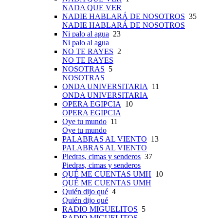
NADA QUE VER
NADIE HABLARÁ DE NOSOTROS
35
NADIE HABLARÁ DE NOSOTROS
Ni palo al agua
23
Ni palo al agua
NO TE RAYES
2
NO TE RAYES
NOSOTRAS
5
NOSOTRAS
ONDA UNIVERSITARIA
11
ONDA UNIVERSITARIA
OPERA EGIPCIA
10
OPERA EGIPCIA
Oye tu mundo
11
Oye tu mundo
PALABRAS AL VIENTO
13
PALABRAS AL VIENTO
Piedras, cimas y senderos
37
Piedras, cimas y senderos
QUÉ ME CUENTAS UMH
10
QUÉ ME CUENTAS UMH
Quién dijo qué
4
Quién dijo qué
RADIO MIGUELITOS
5
RADIO MIGUELITOS