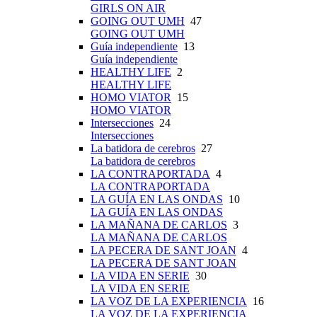
GIRLS ON AIR
GOING OUT UMH
47
GOING OUT UMH
Guía independiente
13
Guía independiente
HEALTHY LIFE
2
HEALTHY LIFE
HOMO VIATOR
15
HOMO VIATOR
Intersecciones
24
Intersecciones
La batidora de cerebros
27
La batidora de cerebros
LA CONTRAPORTADA
4
LA CONTRAPORTADA
LA GUÍA EN LAS ONDAS
10
LA GUÍA EN LAS ONDAS
LA MAÑANA DE CARLOS
3
LA MAÑANA DE CARLOS
LA PECERA DE SANT JOAN
4
LA PECERA DE SANT JOAN
LA VIDA EN SERIE
30
LA VIDA EN SERIE
LA VOZ DE LA EXPERIENCIA
16
LA VOZ DE LA EXPERIENCIA