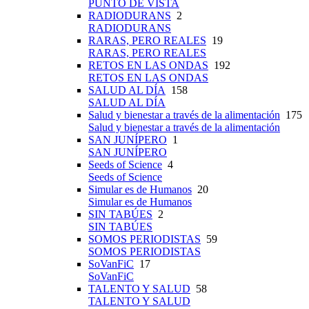
PUNTO DE VISTA
RADIODURANS
2
RADIODURANS
RARAS, PERO REALES
19
RARAS, PERO REALES
RETOS EN LAS ONDAS
192
RETOS EN LAS ONDAS
SALUD AL DÍA
158
SALUD AL DÍA
Salud y bienestar a través de la alimentación
175
Salud y bienestar a través de la alimentación
SAN JUNÍPERO
1
SAN JUNÍPERO
Seeds of Science
4
Seeds of Science
Simular es de Humanos
20
Simular es de Humanos
SIN TABÚES
2
SIN TABÚES
SOMOS PERIODISTAS
59
SOMOS PERIODISTAS
SoVanFiC
17
SoVanFiC
TALENTO Y SALUD
58
TALENTO Y SALUD