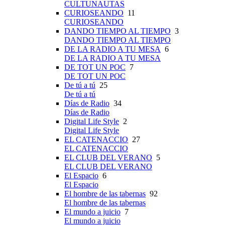
CULTUNAUTAS
CURIOSEANDO
11
CURIOSEANDO
DANDO TIEMPO AL TIEMPO
3
DANDO TIEMPO AL TIEMPO
DE LA RADIO A TU MESA
6
DE LA RADIO A TU MESA
DE TOT UN POC
7
DE TOT UN POC
De tú a tú
25
De tú a tú
Días de Radio
34
Días de Radio
Digital Life Style
2
Digital Life Style
EL CATENACCIO
27
EL CATENACCIO
EL CLUB DEL VERANO
5
EL CLUB DEL VERANO
El Espacio
6
El Espacio
El hombre de las tabernas
92
El hombre de las tabernas
El mundo a juicio
7
El mundo a juicio