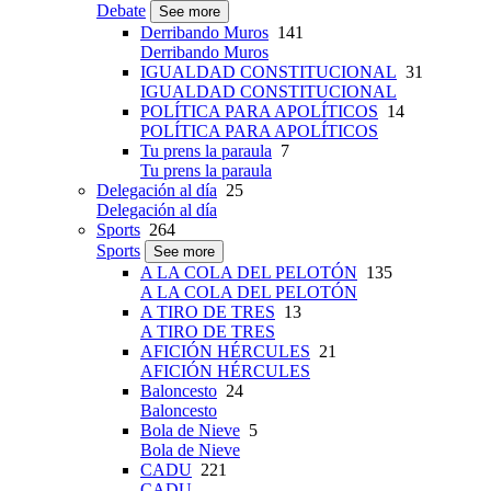
Debate
See more
Derribando Muros
141
Derribando Muros
IGUALDAD CONSTITUCIONAL
31
IGUALDAD CONSTITUCIONAL
POLÍTICA PARA APOLÍTICOS
14
POLÍTICA PARA APOLÍTICOS
Tu prens la paraula
7
Tu prens la paraula
Delegación al día
25
Delegación al día
Sports
264
Sports
See more
A LA COLA DEL PELOTÓN
135
A LA COLA DEL PELOTÓN
A TIRO DE TRES
13
A TIRO DE TRES
AFICIÓN HÉRCULES
21
AFICIÓN HÉRCULES
Baloncesto
24
Baloncesto
Bola de Nieve
5
Bola de Nieve
CADU
221
CADU