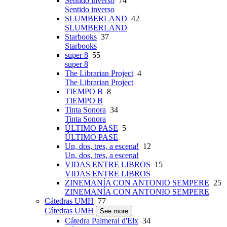
Sentido inverso
74
Sentido inverso
SLUMBERLAND
42
SLUMBERLAND
Starbooks
37
Starbooks
super 8
55
super 8
The Librarian Project
4
The Librarian Project
TIEMPO B
8
TIEMPO B
Tinta Sonora
34
Tinta Sonora
ÚLTIMO PASE
5
ÚLTIMO PASE
Un, dos, tres, a escena!
12
Un, dos, tres, a escena!
VIDAS ENTRE LIBROS
15
VIDAS ENTRE LIBROS
ZINEMANÍA CON ANTONIO SEMPERE
25
ZINEMANÍA CON ANTONIO SEMPERE
Cátedras UMH
77
Cátedras UMH
See more
Cátedra Palmeral d'Elx
34