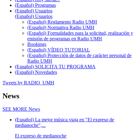
(Español) Programas
(Español) Usuarios
(Español) Usuarios
(Español) Reglamento Radio UMH
(Español) Normativa Radio UMH
(Español) Formalidades para la solicitud, realización y
emisión de programas en Radio UMH
Bookings
(Español) VÍDEO TUTORIAL
(Español) Protección de datos de carácter personal de
Radio UMH
(Español) SOLICITA TU PROGRAMA
(Español) Novedades
Tweets by RADIO_UMH
News
SEE MORE
News
(Español) La mejor música viaja en "El expreso de
medianoche",...
El expreso de medianoche