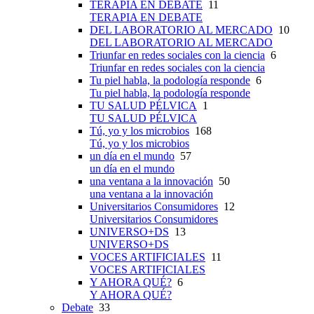
TERAPIA EN DEBATE
11
TERAPIA EN DEBATE
DEL LABORATORIO AL MERCADO
10
DEL LABORATORIO AL MERCADO
Triunfar en redes sociales con la ciencia
6
Triunfar en redes sociales con la ciencia
Tu piel habla, la podología responde
6
Tu piel habla, la podología responde
TU SALUD PÉLVICA
1
TU SALUD PÉLVICA
Tú, yo y los microbios
168
Tú, yo y los microbios
un día en el mundo
57
un día en el mundo
una ventana a la innovación
50
una ventana a la innovación
Universitarios Consumidores
12
Universitarios Consumidores
UNIVERSO+DS
13
UNIVERSO+DS
VOCES ARTIFICIALES
11
VOCES ARTIFICIALES
Y AHORA QUÉ?
6
Y AHORA QUÉ?
Debate
33