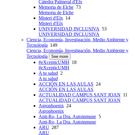
Cátedra Palmeral d'Elx
Memoria de Elche
73
Memoria de Elche
Misteri d'Elx
14
Misteri d'Elx
UNIVERSIDAD INCLUSIVA
53
UNIVERSIDAD INCLUSIVA
Ciencia, Economía, Investigación, Medio Ambiente y
Tecnología
149
Ciencia, Economía, Investigación, Medio Ambiente y
Tecnología
See more
#eXcepticUMH
18
#eXcepticUMH
A tu salud
2
A tu salud
ACCIÓN EN LAS AULAS
24
ACCIÓN EN LAS AULAS
ACTUALIDAD CAMPUS SANT JOAN
11
ACTUALIDAD CAMPUS SANT JOAN
Agrophoenix
24
Agrophoenix
Anti-Ro, La Dra. Autoinmune
5
Anti-Ro, La Dra. Autoinmune
ARU
287
ARU