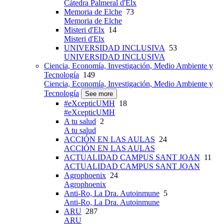
Cátedra Palmeral d'Elx
Memoria de Elche
73
Memoria de Elche
Misteri d'Elx
14
Misteri d'Elx
UNIVERSIDAD INCLUSIVA
53
UNIVERSIDAD INCLUSIVA
Ciencia, Economía, Investigación, Medio Ambiente y
Tecnología
149
Ciencia, Economía, Investigación, Medio Ambiente y
Tecnología
See more
#eXcepticUMH
18
#eXcepticUMH
A tu salud
2
A tu salud
ACCIÓN EN LAS AULAS
24
ACCIÓN EN LAS AULAS
ACTUALIDAD CAMPUS SANT JOAN
11
ACTUALIDAD CAMPUS SANT JOAN
Agrophoenix
24
Agrophoenix
Anti-Ro, La Dra. Autoinmune
5
Anti-Ro, La Dra. Autoinmune
ARU
287
ARU