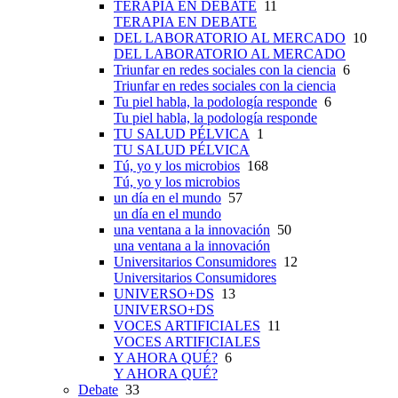
TERAPIA EN DEBATE
11
TERAPIA EN DEBATE
DEL LABORATORIO AL MERCADO
10
DEL LABORATORIO AL MERCADO
Triunfar en redes sociales con la ciencia
6
Triunfar en redes sociales con la ciencia
Tu piel habla, la podología responde
6
Tu piel habla, la podología responde
TU SALUD PÉLVICA
1
TU SALUD PÉLVICA
Tú, yo y los microbios
168
Tú, yo y los microbios
un día en el mundo
57
un día en el mundo
una ventana a la innovación
50
una ventana a la innovación
Universitarios Consumidores
12
Universitarios Consumidores
UNIVERSO+DS
13
UNIVERSO+DS
VOCES ARTIFICIALES
11
VOCES ARTIFICIALES
Y AHORA QUÉ?
6
Y AHORA QUÉ?
Debate
33