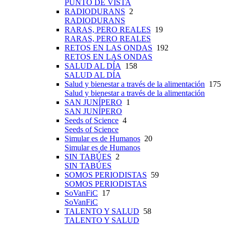
PUNTO DE VISTA
RADIODURANS
2
RADIODURANS
RARAS, PERO REALES
19
RARAS, PERO REALES
RETOS EN LAS ONDAS
192
RETOS EN LAS ONDAS
SALUD AL DÍA
158
SALUD AL DÍA
Salud y bienestar a través de la alimentación
175
Salud y bienestar a través de la alimentación
SAN JUNÍPERO
1
SAN JUNÍPERO
Seeds of Science
4
Seeds of Science
Simular es de Humanos
20
Simular es de Humanos
SIN TABÚES
2
SIN TABÚES
SOMOS PERIODISTAS
59
SOMOS PERIODISTAS
SoVanFiC
17
SoVanFiC
TALENTO Y SALUD
58
TALENTO Y SALUD