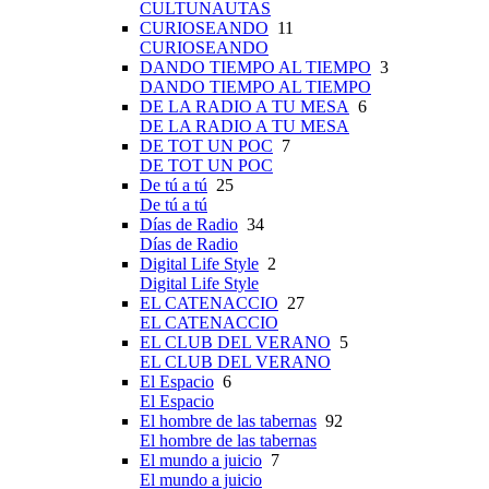
CULTUNAUTAS
CURIOSEANDO
11
CURIOSEANDO
DANDO TIEMPO AL TIEMPO
3
DANDO TIEMPO AL TIEMPO
DE LA RADIO A TU MESA
6
DE LA RADIO A TU MESA
DE TOT UN POC
7
DE TOT UN POC
De tú a tú
25
De tú a tú
Días de Radio
34
Días de Radio
Digital Life Style
2
Digital Life Style
EL CATENACCIO
27
EL CATENACCIO
EL CLUB DEL VERANO
5
EL CLUB DEL VERANO
El Espacio
6
El Espacio
El hombre de las tabernas
92
El hombre de las tabernas
El mundo a juicio
7
El mundo a juicio