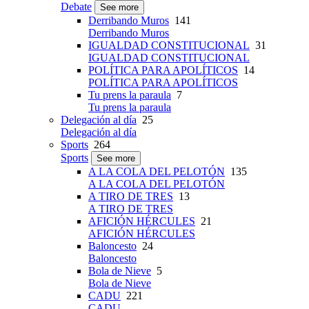
Debate
See more
Derribando Muros
141
Derribando Muros
IGUALDAD CONSTITUCIONAL
31
IGUALDAD CONSTITUCIONAL
POLÍTICA PARA APOLÍTICOS
14
POLÍTICA PARA APOLÍTICOS
Tu prens la paraula
7
Tu prens la paraula
Delegación al día
25
Delegación al día
Sports
264
Sports
See more
A LA COLA DEL PELOTÓN
135
A LA COLA DEL PELOTÓN
A TIRO DE TRES
13
A TIRO DE TRES
AFICIÓN HÉRCULES
21
AFICIÓN HÉRCULES
Baloncesto
24
Baloncesto
Bola de Nieve
5
Bola de Nieve
CADU
221
CADU