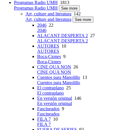
Programas Radio UMH
1813
Programas Radio UMH
See more
Art, culture and literatura
142
Art, culture and literatura
See more
2046
22
2046
ALACANT DESPERTA 2
27
ALACANT DESPERTA 2
AUTORES
10
AUTORES
Boca-Ciones
9
Boca-Ciones
CINE QUA NON
26
CINE QUA NON
Cuentos para Manolillo
13
Cuentos para Manolillo
El contraplano
25
El contraplano
En versión original
146
En versión original
Fascineados
9
Fascineados
FILA 7
10
FILA 7
FUERA DE SERIES
92