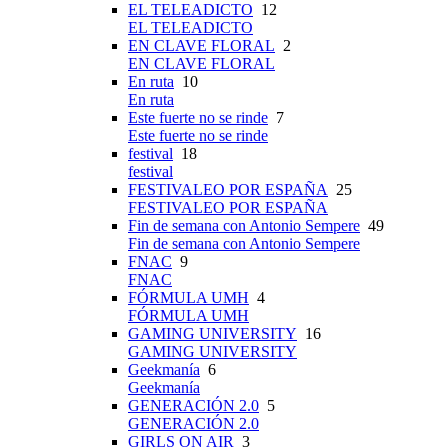
EL TELEADICTO
12
EL TELEADICTO
EN CLAVE FLORAL
2
EN CLAVE FLORAL
En ruta
10
En ruta
Este fuerte no se rinde
7
Este fuerte no se rinde
festival
18
festival
FESTIVALEO POR ESPAÑA
25
FESTIVALEO POR ESPAÑA
Fin de semana con Antonio Sempere
49
Fin de semana con Antonio Sempere
FNAC
9
FNAC
FÓRMULA UMH
4
FÓRMULA UMH
GAMING UNIVERSITY
16
GAMING UNIVERSITY
Geekmanía
6
Geekmanía
GENERACIÓN 2.0
5
GENERACIÓN 2.0
GIRLS ON AIR
3