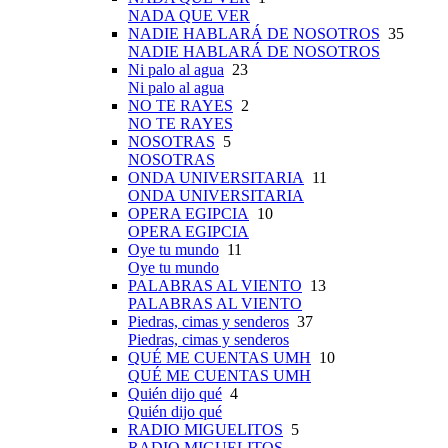
NADA QUE VER
NADIE HABLARÁ DE NOSOTROS
35
NADIE HABLARÁ DE NOSOTROS
Ni palo al agua
23
Ni palo al agua
NO TE RAYES
2
NO TE RAYES
NOSOTRAS
5
NOSOTRAS
ONDA UNIVERSITARIA
11
ONDA UNIVERSITARIA
OPERA EGIPCIA
10
OPERA EGIPCIA
Oye tu mundo
11
Oye tu mundo
PALABRAS AL VIENTO
13
PALABRAS AL VIENTO
Piedras, cimas y senderos
37
Piedras, cimas y senderos
QUÉ ME CUENTAS UMH
10
QUÉ ME CUENTAS UMH
Quién dijo qué
4
Quién dijo qué
RADIO MIGUELITOS
5
RADIO MIGUELITOS