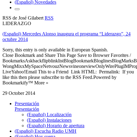
(Español) Novedades
RSS de José Gilabert
RSS
LIDERAZGO
(Español) Mercedes Alonso inaugura el programa “Liderazgo”, 24
octubre 2014
Sorry, this entry is only available in European Spanish.
Close Bookmark and Share This Page Save to Browser Favorites /
BookmarksAskbackflipblinklistBlogBookmarkBloglinesBlogMarksB
WongMixxMySpaceNetvouzNewsvineoneviewOnlyWirePlugIMPropell
LiveYahoo!Email This to a Friend Link HTML: Permalink: If you
like this then please subscribe to the RSS Feed.Powered by
Bookmarkify™ More »
29 October 2014
Presentación
Presentación
(Español) Localización
(Español) Instalaciones
(Español) Horario de apertura
(Español) Escucha Radio UMH
(Español) Hoy suena...