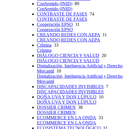
ConSentido (INID)
89
ConSentido (INID)
CONTRASTE DE FASES
74
CONTRASTE DE FASES
Cooperación EPSO
11
Cooperación EPSO
CREANDO REDES CON AEPA
11
CREANDO REDES CON AEPA
Crímina
33
Crímina
DIÁLOGO CIENCIA Y SALUD
20
DIÁLOGO CIENCIA Y SALUD
Digitalización, Inteligencia Artificial y Derecho
Mercantil
10
Digitalización, Inteligencia Artificial y Derecho
Mercantil
DISCAPACIDADES INVISIBLES
7
DISCAPACIDADES INVISIBLES
DOÑA UVA Y DON LÚPULO
10
DOÑA UVA Y DON LÚPULO
DOSSIER CRIMEN
38
DOSSIER CRIMEN
ECOMMERCE EN LA ONDA
33
ECOMMERCE EN LA ONDA
ECOSISTEMA TECNOLÓGICO
11