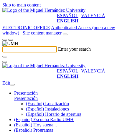
Skip to main content
ESPAÑOL
VALENCIÀ
ENGLISH
ELECTRONIC OFFICE
Authenticated Access (open a new
window)
Site content manager
Enter your search
ESPAÑOL
VALENCIÀ
ENGLISH
Edit
Presentación
Presentación
(Español) Localización
(Español) Instalaciones
(Español) Horario de apertura
(Español) Escucha Radio UMH
(Español) Hoy suena...
(Español) Programas