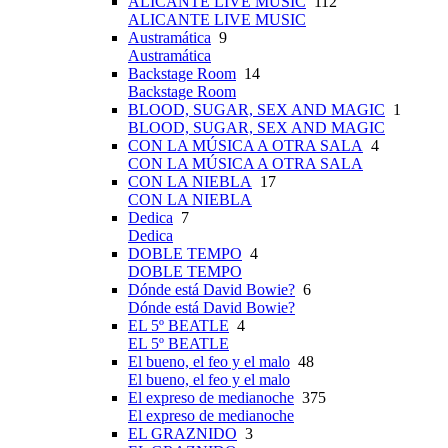
ALICANTE LIVE MUSIC
112
ALICANTE LIVE MUSIC
Austramática
9
Austramática
Backstage Room
14
Backstage Room
BLOOD, SUGAR, SEX AND MAGIC
1
BLOOD, SUGAR, SEX AND MAGIC
CON LA MÚSICA A OTRA SALA
4
CON LA MÚSICA A OTRA SALA
CON LA NIEBLA
17
CON LA NIEBLA
Dedica
7
Dedica
DOBLE TEMPO
4
DOBLE TEMPO
Dónde está David Bowie?
6
Dónde está David Bowie?
EL 5º BEATLE
4
EL 5º BEATLE
El bueno, el feo y el malo
48
El bueno, el feo y el malo
El expreso de medianoche
375
El expreso de medianoche
EL GRAZNIDO
3