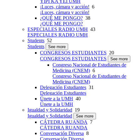
YIPI KA YEI UMH
¡Luces, cámara y acción!
6
¡Luces, cámara y acción!
¿QUÉ ME PONGO?
38
¿QUÉ ME PONGO?
ESPECIALES RADIO UMH
43
ESPECIALES RADIO UMH
Students
52
Students
See more
CONGRESOS ESTUDIANTES
20
CONGRESOS ESTUDIANTES
See more
Congreso Nacional de Estudiantes de
Medicina (CNEM)
6
Congreso Nacional de Estudiantes de
Medicina (CNEM)
Delegación Estudiantes
31
Delegación Estudiantes
Únete a la UMH
40
Únete a la UMH
Igualdad y Solidaridad
19
Igualdad y Solidaridad
See more
CÁTEDRA RUANDA
7
CÁTEDRA RUANDA
Conversación Diversa
8
Conversación Diversa