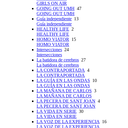
GIRLS ON AIR
GOING OUT UMH
47
GOING OUT UMH
Guía independiente
13
Guía independiente
HEALTHY LIFE
2
HEALTHY LIFE
HOMO VIATOR
15
HOMO VIATOR
Intersecciones
24
Intersecciones
La batidora de cerebros
27
La batidora de cerebros
LA CONTRAPORTADA
4
LA CONTRAPORTADA
LA GUÍA EN LAS ONDAS
10
LA GUÍA EN LAS ONDAS
LA MAÑANA DE CARLOS
3
LA MAÑANA DE CARLOS
LA PECERA DE SANT JOAN
4
LA PECERA DE SANT JOAN
LA VIDA EN SERIE
30
LA VIDA EN SERIE
LA VOZ DE LA EXPERIENCIA
16
LA VOZ DE LA EXPERIENCIA