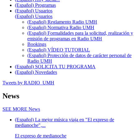
(Español) Programas
(Español) Usuarios
(Español) Usuarios
(Español) Reglamento Radio UMH
(Español) Normativa Radio UMH
(Español) Formalidades para la solicitud, realización y
emisión de programas en Radio UMH
Bookings
(Español) VÍDEO TUTORIAL
(Español) Protección de datos de carácter personal de
Radio UMH
(Español) SOLICITA TU PROGRAMA
(Español) Novedades
Tweets by RADIO_UMH
News
SEE MORE
News
(Español) La mejor música viaja en "El expreso de
medianoche",...
El expreso de medianoche