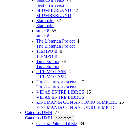
Sentido inverso
74
Sentido inverso
SLUMBERLAND
42
SLUMBERLAND
Starbooks
37
Starbooks
super 8
55
super 8
The Librarian Project
4
The Librarian Project
TIEMPO B
8
TIEMPO B
Tinta Sonora
34
Tinta Sonora
ÚLTIMO PASE
5
ÚLTIMO PASE
Un, dos, tres, a escena!
12
Un, dos, tres, a escena!
VIDAS ENTRE LIBROS
15
VIDAS ENTRE LIBROS
ZINEMANÍA CON ANTONIO SEMPERE
25
ZINEMANÍA CON ANTONIO SEMPERE
Cátedras UMH
77
Cátedras UMH
See more
Cátedra Palmeral d'Elx
34