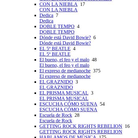
CON LA NIEBLA
17
CON LA NIEBLA
Dedica
7
Dedica
DOBLE TEMPO
4
DOBLE TEMPO
Dónde está David Bowie?
6
Dónde está David Bowie?
EL 5º BEATLE
4
EL 5º BEATLE
El bueno, el feo y el malo
48
El bueno, el feo y el malo
El expreso de medianoche
375
El expreso de medianoche
EL GRAZNIDO
3
EL GRAZNIDO
EL PRISMA MUSICAL
3
EL PRISMA MUSICAL
ESCUCHA CÓMO SUENA
54
ESCUCHA CÓMO SUENA
Escuela de Rock
28
Escuela de Rock
GETTING ROCK RIGHTS REBELION
16
GETTING ROCK RIGHTS REBELION
HABLAMOS DE MÚSICA
175