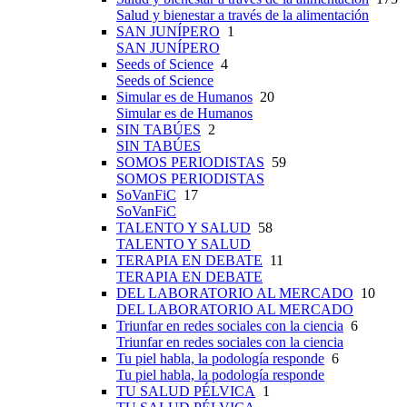
Salud y bienestar a través de la alimentación
SAN JUNÍPERO
1
SAN JUNÍPERO
Seeds of Science
4
Seeds of Science
Simular es de Humanos
20
Simular es de Humanos
SIN TABÚES
2
SIN TABÚES
SOMOS PERIODISTAS
59
SOMOS PERIODISTAS
SoVanFiC
17
SoVanFiC
TALENTO Y SALUD
58
TALENTO Y SALUD
TERAPIA EN DEBATE
11
TERAPIA EN DEBATE
DEL LABORATORIO AL MERCADO
10
DEL LABORATORIO AL MERCADO
Triunfar en redes sociales con la ciencia
6
Triunfar en redes sociales con la ciencia
Tu piel habla, la podología responde
6
Tu piel habla, la podología responde
TU SALUD PÉLVICA
1