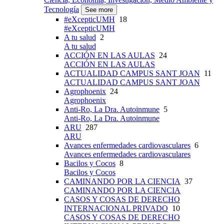
Tecnología
See more
#eXcepticUMH
18
#eXcepticUMH
A tu salud
2
A tu salud
ACCIÓN EN LAS AULAS
24
ACCIÓN EN LAS AULAS
ACTUALIDAD CAMPUS SANT JOAN
11
ACTUALIDAD CAMPUS SANT JOAN
Agrophoenix
24
Agrophoenix
Anti-Ro, La Dra. Autoinmune
5
Anti-Ro, La Dra. Autoinmune
ARU
287
ARU
Avances enfermedades cardiovasculares
6
Avances enfermedades cardiovasculares
Bacilos y Cocos
8
Bacilos y Cocos
CAMINANDO POR LA CIENCIA
37
CAMINANDO POR LA CIENCIA
CASOS Y COSAS DE DERECHO
INTERNACIONAL PRIVADO
10
CASOS Y COSAS DE DERECHO