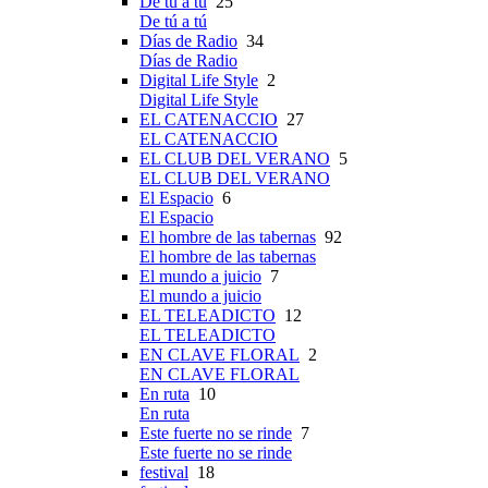
De tú a tú
25
De tú a tú
Días de Radio
34
Días de Radio
Digital Life Style
2
Digital Life Style
EL CATENACCIO
27
EL CATENACCIO
EL CLUB DEL VERANO
5
EL CLUB DEL VERANO
El Espacio
6
El Espacio
El hombre de las tabernas
92
El hombre de las tabernas
El mundo a juicio
7
El mundo a juicio
EL TELEADICTO
12
EL TELEADICTO
EN CLAVE FLORAL
2
EN CLAVE FLORAL
En ruta
10
En ruta
Este fuerte no se rinde
7
Este fuerte no se rinde
festival
18