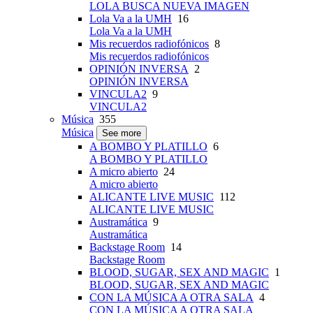
LOLA BUSCA NUEVA IMAGEN
Lola Va a la UMH
16
Lola Va a la UMH
Mis recuerdos radiofónicos
8
Mis recuerdos radiofónicos
OPINIÓN INVERSA
2
OPINIÓN INVERSA
VINCULA2
9
VINCULA2
Música
355
Música
See more
A BOMBO Y PLATILLO
6
A BOMBO Y PLATILLO
A micro abierto
24
A micro abierto
ALICANTE LIVE MUSIC
112
ALICANTE LIVE MUSIC
Austramática
9
Austramática
Backstage Room
14
Backstage Room
BLOOD, SUGAR, SEX AND MAGIC
1
BLOOD, SUGAR, SEX AND MAGIC
CON LA MÚSICA A OTRA SALA
4
CON LA MÚSICA A OTRA SALA