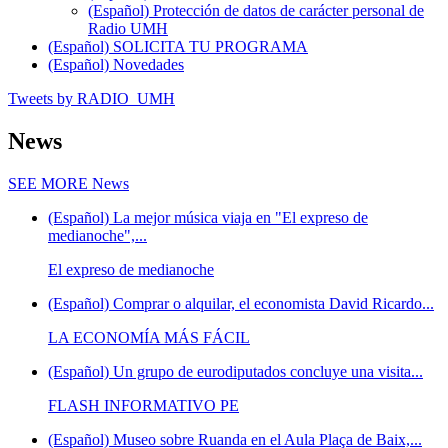
(Español) Protección de datos de carácter personal de
Radio UMH
(Español) SOLICITA TU PROGRAMA
(Español) Novedades
Tweets by RADIO_UMH
News
SEE MORE
News
(Español) La mejor música viaja en "El expreso de
medianoche",...
El expreso de medianoche
(Español) Comprar o alquilar, el economista David Ricardo...
LA ECONOMÍA MÁS FÁCIL
(Español) Un grupo de eurodiputados concluye una visita...
FLASH INFORMATIVO PE
(Español) Museo sobre Ruanda en el Aula Plaça de Baix,...