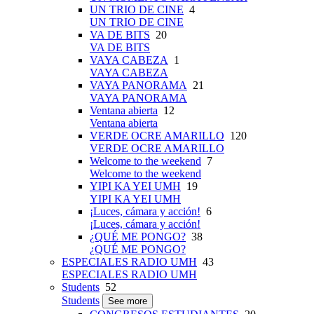
UN TRIO DE CINE
4
UN TRIO DE CINE
VA DE BITS
20
VA DE BITS
VAYA CABEZA
1
VAYA CABEZA
VAYA PANORAMA
21
VAYA PANORAMA
Ventana abierta
12
Ventana abierta
VERDE OCRE AMARILLO
120
VERDE OCRE AMARILLO
Welcome to the weekend
7
Welcome to the weekend
YIPI KA YEI UMH
19
YIPI KA YEI UMH
¡Luces, cámara y acción!
6
¡Luces, cámara y acción!
¿QUÉ ME PONGO?
38
¿QUÉ ME PONGO?
ESPECIALES RADIO UMH
43
ESPECIALES RADIO UMH
Students
52
Students
See more