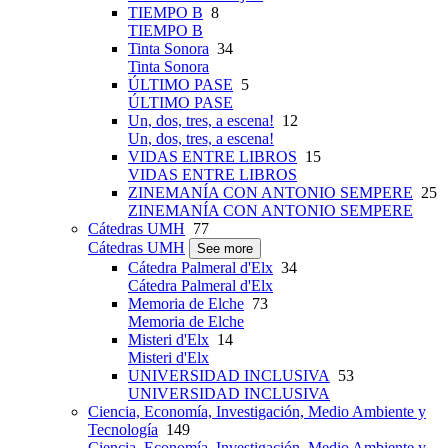
TIEMPO B
8
TIEMPO B
Tinta Sonora
34
Tinta Sonora
ÚLTIMO PASE
5
ÚLTIMO PASE
Un, dos, tres, a escena!
12
Un, dos, tres, a escena!
VIDAS ENTRE LIBROS
15
VIDAS ENTRE LIBROS
ZINEMANÍA CON ANTONIO SEMPERE
25
ZINEMANÍA CON ANTONIO SEMPERE
Cátedras UMH
77
Cátedras UMH
See more
Cátedra Palmeral d'Elx
34
Cátedra Palmeral d'Elx
Memoria de Elche
73
Memoria de Elche
Misteri d'Elx
14
Misteri d'Elx
UNIVERSIDAD INCLUSIVA
53
UNIVERSIDAD INCLUSIVA
Ciencia, Economía, Investigación, Medio Ambiente y
Tecnología
149
Ciencia, Economía, Investigación, Medio Ambiente y