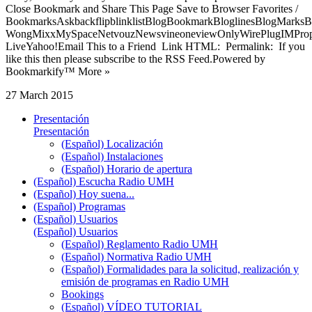
Close Bookmark and Share This Page Save to Browser Favorites /
BookmarksAskbackflipblinklistBlogBookmarkBloglinesBlogMarksB
WongMixxMySpaceNetvouzNewsvineoneviewOnlyWirePlugIMPropell
LiveYahoo!Email This to a Friend Link HTML: Permalink: If you
like this then please subscribe to the RSS Feed.Powered by
Bookmarkify™ More »
27 March 2015
Presentación
Presentación
(Español) Localización
(Español) Instalaciones
(Español) Horario de apertura
(Español) Escucha Radio UMH
(Español) Hoy suena...
(Español) Programas
(Español) Usuarios
(Español) Usuarios
(Español) Reglamento Radio UMH
(Español) Normativa Radio UMH
(Español) Formalidades para la solicitud, realización y
emisión de programas en Radio UMH
Bookings
(Español) VÍDEO TUTORIAL