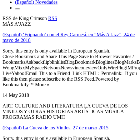
(Español) Novedades
RSS de King Crimson
RSS
MÁS A'JAZZ
(Español) ‘Frippando’ con el Rey Carmesí, en “Más A’Jazz”, 24 de
mayo de 2018
Sorry, this entry is only available in European Spanish.
Close Bookmark and Share This Page Save to Browser Favorites /
BookmarksAskbackflipblinklistBlogBookmarkBloglinesBlogMarksB
WongMixxMySpaceNetvouzNewsvineoneviewOnlyWirePlugIMPropell
LiveYahoo!Email This to a Friend Link HTML: Permalink: If you
like this then please subscribe to the RSS Feed.Powered by
Bookmarkify™ More »
14 May 2018
ART, CULTURE AND LITERATURA LA CUEVA DE LOS
VINILOS Y OTRAS HISTORIAS ARTÍSTICAS MÚSICA
PROGRAMAS RADIO UMH
(Español) La Cueva de los Vinilos, 27 de marzo 2015
Sorry, this entry is only available in European Spanish.