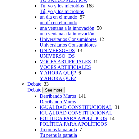
TU SALUD PÉLVICA
Tú, yo y los microbios
168
Tú, yo y los microbios
un día en el mundo
57
un día en el mundo
una ventana a la innovación
50
una ventana a la innovación
Universitarios Consumidores
12
Universitarios Consumidores
UNIVERSO+DS
13
UNIVERSO+DS
VOCES ARTIFICIALES
11
VOCES ARTIFICIALES
Y AHORA QUÉ?
6
Y AHORA QUÉ?
Debate
33
Debate
See more
Derribando Muros
141
Derribando Muros
IGUALDAD CONSTITUCIONAL
31
IGUALDAD CONSTITUCIONAL
POLÍTICA PARA APOLÍTICOS
14
POLÍTICA PARA APOLÍTICOS
Tu prens la paraula
7
Tu prens la paraula