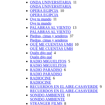
ONDA UNIVERSITARIA
11
ONDA UNIVERSITARIA
OPERA EGIPCIA
10
OPERA EGIPCIA
Oye tu mundo
11
Oye tu mundo
PALABRAS AL VIENTO
13
PALABRAS AL VIENTO
Piedras, cimas y senderos
37
Piedras, cimas y senderos
QUÉ ME CUENTAS UMH
10
QUÉ ME CUENTAS UMH
Quién dijo qué
4
Quién dijo qué
RADIO MIGUELITOS
5
RADIO MIGUELITOS
RADIO PARADISO
6
RADIO PARADISO
RADIOCINE
6
RADIOCINE
RECUERDOS EN EL AIRE-CASAVERDE
9
RECUERDOS EN EL AIRE-CASAVERDE
SONIDO AMBIENTE
11
SONIDO AMBIENTE
STRANGER FILMS
8