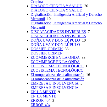
Crímina
DIÁLOGO CIENCIA Y SALUD
20
DIÁLOGO CIENCIA Y SALUD
Digitalización, Inteligencia Artificial y Derecho
Mercantil
10
Digitalización, Inteligencia Artificial y Derecho
Mercantil
DISCAPACIDADES INVISIBLES
7
DISCAPACIDADES INVISIBLES
DOÑA UVA Y DON LÚPULO
10
DOÑA UVA Y DON LÚPULO
DOSSIER CRIMEN
38
DOSSIER CRIMEN
ECOMMERCE EN LA ONDA
33
ECOMMERCE EN LA ONDA
ECOSISTEMA TECNOLÓGICO
11
ECOSISTEMA TECNOLÓGICO
El rompecabezas de la alimentación
16
El rompecabezas de la alimentación
EMPRESA E INSOLVENCIA
3
EMPRESA E INSOLVENCIA
EN LA MENTE
9
EN LA MENTE
ERROR 404
3
ERROR 404