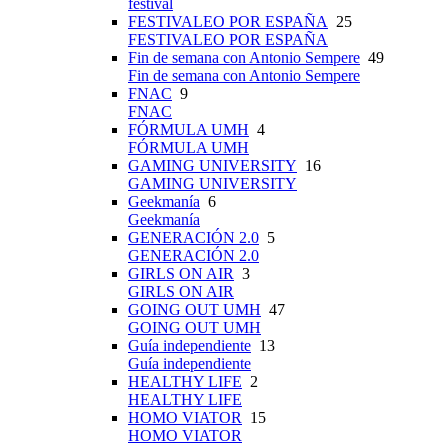
festival
FESTIVALEO POR ESPAÑA
25
FESTIVALEO POR ESPAÑA
Fin de semana con Antonio Sempere
49
Fin de semana con Antonio Sempere
FNAC
9
FNAC
FÓRMULA UMH
4
FÓRMULA UMH
GAMING UNIVERSITY
16
GAMING UNIVERSITY
Geekmanía
6
Geekmanía
GENERACIÓN 2.0
5
GENERACIÓN 2.0
GIRLS ON AIR
3
GIRLS ON AIR
GOING OUT UMH
47
GOING OUT UMH
Guía independiente
13
Guía independiente
HEALTHY LIFE
2
HEALTHY LIFE
HOMO VIATOR
15
HOMO VIATOR