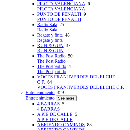
PILOTA VALENCIANA
6
PILOTA VALENCIANA
PUNTO DE PENALTI
9
PUNTO DE PENALTI
Radio Sala
25
Radio Sala
Regate y finta
48
Regate y finta
RUN & GUN
37
RUN & GUN
The Post Radio
50
The Post Radio
The Postpartido
4
The Postpartido
VOCES FRANJIVERDES DEL ELCHE
C.F.
64
VOCES FRANJIVERDES DEL ELCHE C.F.
Entretenimiento
359
Entretenimiento
See more
4 BARRAS
5
4 BARRAS
A PIE DE CALLE
5
A PIE DE CALLE
ABRIENDO CAMINOS
88
ABRIENDO CAMINOS