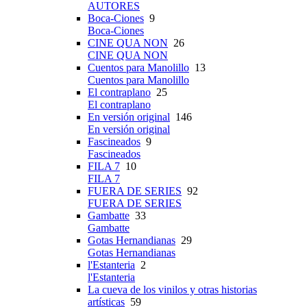
AUTORES
Boca-Ciones
9
Boca-Ciones
CINE QUA NON
26
CINE QUA NON
Cuentos para Manolillo
13
Cuentos para Manolillo
El contraplano
25
El contraplano
En versión original
146
En versión original
Fascineados
9
Fascineados
FILA 7
10
FILA 7
FUERA DE SERIES
92
FUERA DE SERIES
Gambatte
33
Gambatte
Gotas Hernandianas
29
Gotas Hernandianas
l'Estanteria
2
l'Estanteria
La cueva de los vinilos y otras historias
artísticas
59