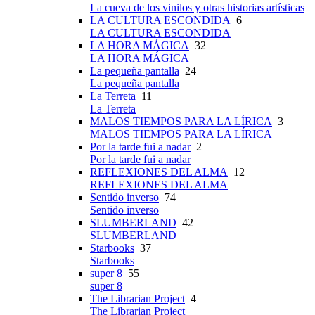
La cueva de los vinilos y otras historias artísticas
LA CULTURA ESCONDIDA
6
LA CULTURA ESCONDIDA
LA HORA MÁGICA
32
LA HORA MÁGICA
La pequeña pantalla
24
La pequeña pantalla
La Terreta
11
La Terreta
MALOS TIEMPOS PARA LA LÍRICA
3
MALOS TIEMPOS PARA LA LÍRICA
Por la tarde fui a nadar
2
Por la tarde fui a nadar
REFLEXIONES DEL ALMA
12
REFLEXIONES DEL ALMA
Sentido inverso
74
Sentido inverso
SLUMBERLAND
42
SLUMBERLAND
Starbooks
37
Starbooks
super 8
55
super 8
The Librarian Project
4
The Librarian Project