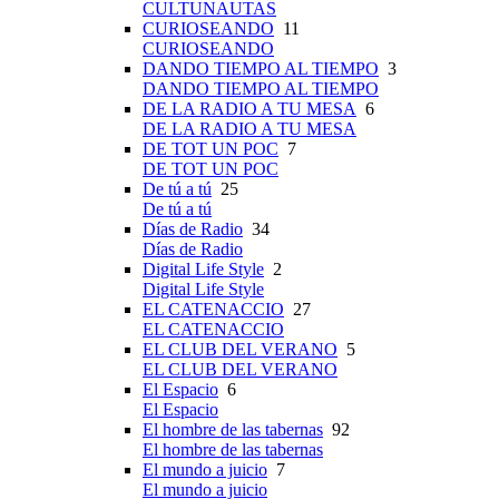
CULTUNAUTAS
CURIOSEANDO
11
CURIOSEANDO
DANDO TIEMPO AL TIEMPO
3
DANDO TIEMPO AL TIEMPO
DE LA RADIO A TU MESA
6
DE LA RADIO A TU MESA
DE TOT UN POC
7
DE TOT UN POC
De tú a tú
25
De tú a tú
Días de Radio
34
Días de Radio
Digital Life Style
2
Digital Life Style
EL CATENACCIO
27
EL CATENACCIO
EL CLUB DEL VERANO
5
EL CLUB DEL VERANO
El Espacio
6
El Espacio
El hombre de las tabernas
92
El hombre de las tabernas
El mundo a juicio
7
El mundo a juicio