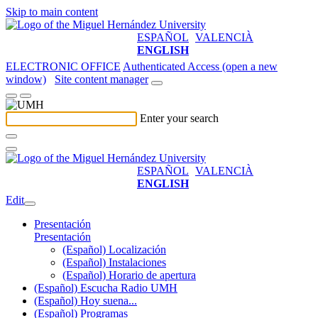
Skip to main content
ESPAÑOL
VALENCIÀ
ENGLISH
ELECTRONIC OFFICE
Authenticated Access (open a new
window)
Site content manager
Enter your search
ESPAÑOL
VALENCIÀ
ENGLISH
Edit
Presentación
Presentación
(Español) Localización
(Español) Instalaciones
(Español) Horario de apertura
(Español) Escucha Radio UMH
(Español) Hoy suena...
(Español) Programas