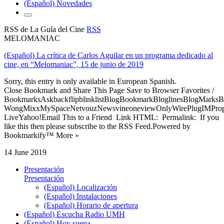
(Español) Novedades
RSS de La Guía del Cine
RSS
MELOMANIAC
(Español) La crítica de Carlos Aguilar en un programa dedicado al
cine, en “Melomaniac”, 15 de junio de 2019
Sorry, this entry is only available in European Spanish.
Close Bookmark and Share This Page Save to Browser Favorites /
BookmarksAskbackflipblinklistBlogBookmarkBloglinesBlogMarksB
WongMixxMySpaceNetvouzNewsvineoneviewOnlyWirePlugIMPropell
LiveYahoo!Email This to a Friend Link HTML: Permalink: If you
like this then please subscribe to the RSS Feed.Powered by
Bookmarkify™ More »
14 June 2019
Presentación
Presentación
(Español) Localización
(Español) Instalaciones
(Español) Horario de apertura
(Español) Escucha Radio UMH
(Español) Hoy suena...