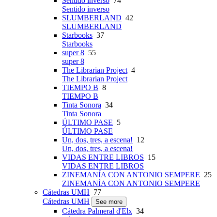
Sentido inverso
74
Sentido inverso
SLUMBERLAND
42
SLUMBERLAND
Starbooks
37
Starbooks
super 8
55
super 8
The Librarian Project
4
The Librarian Project
TIEMPO B
8
TIEMPO B
Tinta Sonora
34
Tinta Sonora
ÚLTIMO PASE
5
ÚLTIMO PASE
Un, dos, tres, a escena!
12
Un, dos, tres, a escena!
VIDAS ENTRE LIBROS
15
VIDAS ENTRE LIBROS
ZINEMANÍA CON ANTONIO SEMPERE
25
ZINEMANÍA CON ANTONIO SEMPERE
Cátedras UMH
77
Cátedras UMH
See more
Cátedra Palmeral d'Elx
34