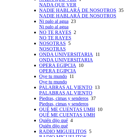
NADA QUE VER
NADIE HABLARÁ DE NOSOTROS
35
NADIE HABLARÁ DE NOSOTROS
Ni palo al agua
23
Ni palo al agua
NO TE RAYES
2
NO TE RAYES
NOSOTRAS
5
NOSOTRAS
ONDA UNIVERSITARIA
11
ONDA UNIVERSITARIA
OPERA EGIPCIA
10
OPERA EGIPCIA
Oye tu mundo
11
Oye tu mundo
PALABRAS AL VIENTO
13
PALABRAS AL VIENTO
Piedras, cimas y senderos
37
Piedras, cimas y senderos
QUÉ ME CUENTAS UMH
10
QUÉ ME CUENTAS UMH
Quién dijo qué
4
Quién dijo qué
RADIO MIGUELITOS
5
RADIO MIGUELITOS