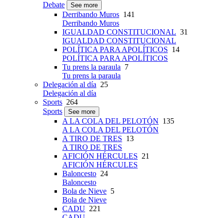
Debate
See more
Derribando Muros
141
Derribando Muros
IGUALDAD CONSTITUCIONAL
31
IGUALDAD CONSTITUCIONAL
POLÍTICA PARA APOLÍTICOS
14
POLÍTICA PARA APOLÍTICOS
Tu prens la paraula
7
Tu prens la paraula
Delegación al día
25
Delegación al día
Sports
264
Sports
See more
A LA COLA DEL PELOTÓN
135
A LA COLA DEL PELOTÓN
A TIRO DE TRES
13
A TIRO DE TRES
AFICIÓN HÉRCULES
21
AFICIÓN HÉRCULES
Baloncesto
24
Baloncesto
Bola de Nieve
5
Bola de Nieve
CADU
221
CADU