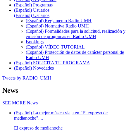
(Español) Programas
(Español) Usuarios
(Español) Usuarios
(Español) Reglamento Radio UMH
(Español) Normativa Radio UMH
(Español) Formalidades para la solicitud, realización y
emisión de programas en Radio UMH
Bookings
(Español) VÍDEO TUTORIAL
(Español) Protección de datos de carácter personal de
Radio UMH
(Español) SOLICITA TU PROGRAMA
(Español) Novedades
Tweets by RADIO_UMH
News
SEE MORE
News
(Español) La mejor música viaja en "El expreso de
medianoche",...
El expreso de medianoche