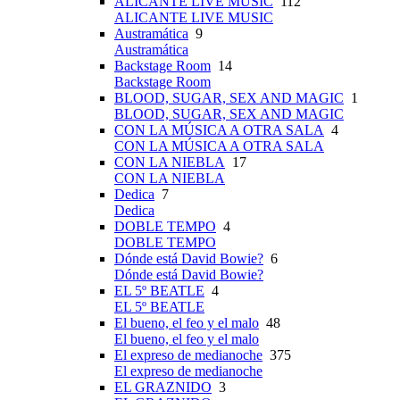
ALICANTE LIVE MUSIC
112
ALICANTE LIVE MUSIC
Austramática
9
Austramática
Backstage Room
14
Backstage Room
BLOOD, SUGAR, SEX AND MAGIC
1
BLOOD, SUGAR, SEX AND MAGIC
CON LA MÚSICA A OTRA SALA
4
CON LA MÚSICA A OTRA SALA
CON LA NIEBLA
17
CON LA NIEBLA
Dedica
7
Dedica
DOBLE TEMPO
4
DOBLE TEMPO
Dónde está David Bowie?
6
Dónde está David Bowie?
EL 5º BEATLE
4
EL 5º BEATLE
El bueno, el feo y el malo
48
El bueno, el feo y el malo
El expreso de medianoche
375
El expreso de medianoche
EL GRAZNIDO
3