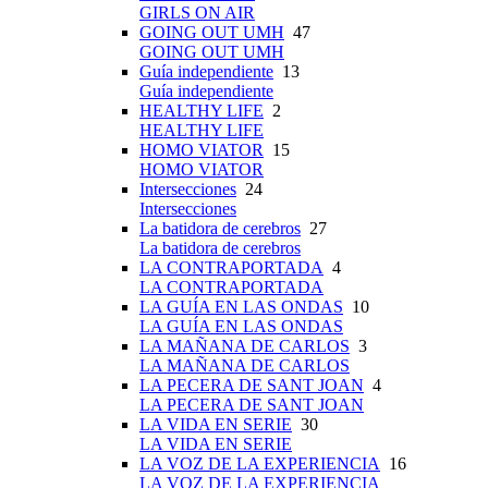
GIRLS ON AIR
GOING OUT UMH
47
GOING OUT UMH
Guía independiente
13
Guía independiente
HEALTHY LIFE
2
HEALTHY LIFE
HOMO VIATOR
15
HOMO VIATOR
Intersecciones
24
Intersecciones
La batidora de cerebros
27
La batidora de cerebros
LA CONTRAPORTADA
4
LA CONTRAPORTADA
LA GUÍA EN LAS ONDAS
10
LA GUÍA EN LAS ONDAS
LA MAÑANA DE CARLOS
3
LA MAÑANA DE CARLOS
LA PECERA DE SANT JOAN
4
LA PECERA DE SANT JOAN
LA VIDA EN SERIE
30
LA VIDA EN SERIE
LA VOZ DE LA EXPERIENCIA
16
LA VOZ DE LA EXPERIENCIA