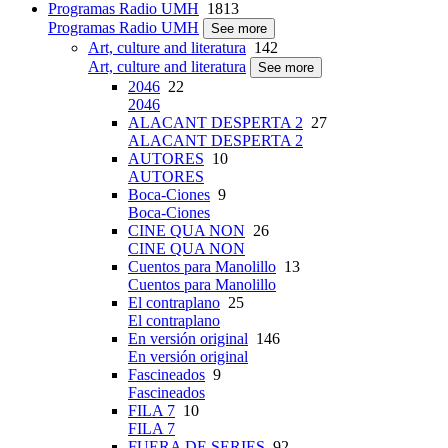
Programas Radio UMH
1813
Programas Radio UMH
See more
Art, culture and literatura
142
Art, culture and literatura
See more
2046
22
2046
ALACANT DESPERTA 2
27
ALACANT DESPERTA 2
AUTORES
10
AUTORES
Boca-Ciones
9
Boca-Ciones
CINE QUA NON
26
CINE QUA NON
Cuentos para Manolillo
13
Cuentos para Manolillo
El contraplano
25
El contraplano
En versión original
146
En versión original
Fascineados
9
Fascineados
FILA 7
10
FILA 7
FUERA DE SERIES
92