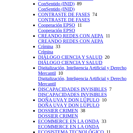
ConSentido (INID)
89
ConSentido (INID)
CONTRASTE DE FASES
74
CONTRASTE DE FASES
Cooperación EPSO
11
Cooperación EPSO
CREANDO REDES CON AEPA
11
CREANDO REDES CON AEPA
Crímina
33
Crímina
DIÁLOGO CIENCIA Y SALUD
20
DIÁLOGO CIENCIA Y SALUD
Digitalización, Inteligencia Artificial y Derecho
Mercantil
10
Digitalización, Inteligencia Artificial y Derecho
Mercantil
DISCAPACIDADES INVISIBLES
7
DISCAPACIDADES INVISIBLES
DOÑA UVA Y DON LÚPULO
10
DOÑA UVA Y DON LÚPULO
DOSSIER CRIMEN
38
DOSSIER CRIMEN
ECOMMERCE EN LA ONDA
33
ECOMMERCE EN LA ONDA
ECOSISTEMA TECNOLÓGICO
11