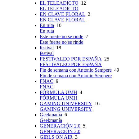
EL TELEADICTO
12
EL TELEADICTO
EN CLAVE FLORAL
2
EN CLAVE FLORAL
En ruta
10
En ruta
Este fuerte no se rinde
7
Este fuerte no se rinde
festival
18
festival
FESTIVALEO POR ESPAÑA
25
FESTIVALEO POR ESPAÑA
Fin de semana con Antonio Sempere
49
Fin de semana con Antonio Sempere
FNAC
9
FNAC
FÓRMULA UMH
4
FÓRMULA UMH
GAMING UNIVERSITY
16
GAMING UNIVERSITY
Geekmanía
6
Geekmanía
GENERACIÓN 2.0
5
GENERACIÓN 2.0
GIRLS ON AIR
3