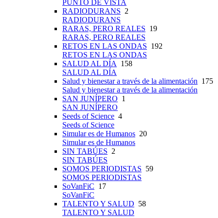
PUNTO DE VISTA
RADIODURANS
2
RADIODURANS
RARAS, PERO REALES
19
RARAS, PERO REALES
RETOS EN LAS ONDAS
192
RETOS EN LAS ONDAS
SALUD AL DÍA
158
SALUD AL DÍA
Salud y bienestar a través de la alimentación
175
Salud y bienestar a través de la alimentación
SAN JUNÍPERO
1
SAN JUNÍPERO
Seeds of Science
4
Seeds of Science
Simular es de Humanos
20
Simular es de Humanos
SIN TABÚES
2
SIN TABÚES
SOMOS PERIODISTAS
59
SOMOS PERIODISTAS
SoVanFiC
17
SoVanFiC
TALENTO Y SALUD
58
TALENTO Y SALUD