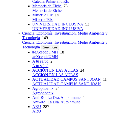
Cátedra Palmeral d'Elx
Memoria de Elche
73
Memoria de Elche
Misteri d'Elx
14
Misteri d'Elx
UNIVERSIDAD INCLUSIVA
53
UNIVERSIDAD INCLUSIVA
Ciencia, Economía, Investigación, Medio Ambiente y
Tecnología
149
Ciencia, Economía, Investigación, Medio Ambiente y
Tecnología
See more
#eXcepticUMH
18
#eXcepticUMH
A tu salud
2
A tu salud
ACCIÓN EN LAS AULAS
24
ACCIÓN EN LAS AULAS
ACTUALIDAD CAMPUS SANT JOAN
11
ACTUALIDAD CAMPUS SANT JOAN
Agrophoenix
24
Agrophoenix
Anti-Ro, La Dra. Autoinmune
5
Anti-Ro, La Dra. Autoinmune
ARU
287
ARU