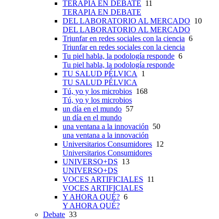
TERAPIA EN DEBATE
11
TERAPIA EN DEBATE
DEL LABORATORIO AL MERCADO
10
DEL LABORATORIO AL MERCADO
Triunfar en redes sociales con la ciencia
6
Triunfar en redes sociales con la ciencia
Tu piel habla, la podología responde
6
Tu piel habla, la podología responde
TU SALUD PÉLVICA
1
TU SALUD PÉLVICA
Tú, yo y los microbios
168
Tú, yo y los microbios
un día en el mundo
57
un día en el mundo
una ventana a la innovación
50
una ventana a la innovación
Universitarios Consumidores
12
Universitarios Consumidores
UNIVERSO+DS
13
UNIVERSO+DS
VOCES ARTIFICIALES
11
VOCES ARTIFICIALES
Y AHORA QUÉ?
6
Y AHORA QUÉ?
Debate
33