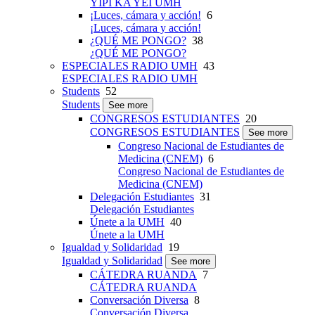
YIPI KA YEI UMH
¡Luces, cámara y acción!
6
¡Luces, cámara y acción!
¿QUÉ ME PONGO?
38
¿QUÉ ME PONGO?
ESPECIALES RADIO UMH
43
ESPECIALES RADIO UMH
Students
52
Students
See more
CONGRESOS ESTUDIANTES
20
CONGRESOS ESTUDIANTES
See more
Congreso Nacional de Estudiantes de
Medicina (CNEM)
6
Congreso Nacional de Estudiantes de
Medicina (CNEM)
Delegación Estudiantes
31
Delegación Estudiantes
Únete a la UMH
40
Únete a la UMH
Igualdad y Solidaridad
19
Igualdad y Solidaridad
See more
CÁTEDRA RUANDA
7
CÁTEDRA RUANDA
Conversación Diversa
8
Conversación Diversa