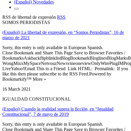
(Español) Novedades
RSS de libertad de expresión
RSS
SOMOS PERIODISTAS
(Español) La libertad de expresión, en “Somos Periodistas”, 16 de
marzo de 2021
Sorry, this entry is only available in European Spanish.
Close Bookmark and Share This Page Save to Browser Favorites /
BookmarksAskbackflipblinklistBlogBookmarkBloglinesBlogMarksB
WongMixxMySpaceNetvouzNewsvineoneviewOnlyWirePlugIMPropell
LiveYahoo!Email This to a Friend Link HTML: Permalink: If you
like this then please subscribe to the RSS Feed.Powered by
Bookmarkify™ More »
16 March 2021
IGUALDAD CONSTITUCIONAL
(Español) Cuando la realidad supera la ficción, en “Igualdad
Constitucional”, 7 de mayo de 2019
Sorry, this entry is only available in European Spanish.
Close Bookmark and Share This Page Save to Browser Favorites /