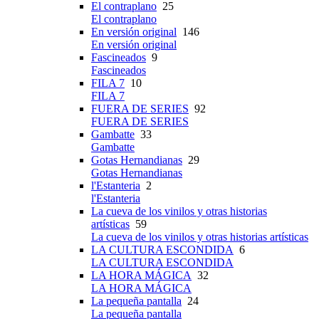
El contraplano
25
El contraplano
En versión original
146
En versión original
Fascineados
9
Fascineados
FILA 7
10
FILA 7
FUERA DE SERIES
92
FUERA DE SERIES
Gambatte
33
Gambatte
Gotas Hernandianas
29
Gotas Hernandianas
l'Estanteria
2
l'Estanteria
La cueva de los vinilos y otras historias
artísticas
59
La cueva de los vinilos y otras historias artísticas
LA CULTURA ESCONDIDA
6
LA CULTURA ESCONDIDA
LA HORA MÁGICA
32
LA HORA MÁGICA
La pequeña pantalla
24
La pequeña pantalla