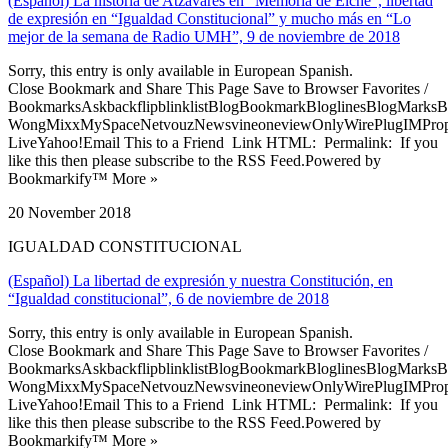
(Español) La historia de Atzavares en “Memoria de Elche”, libertad
de expresión en “Igualdad Constitucional” y mucho más en “Lo
mejor de la semana de Radio UMH”, 9 de noviembre de 2018
Sorry, this entry is only available in European Spanish.
Close Bookmark and Share This Page Save to Browser Favorites /
BookmarksAskbackflipblinklistBlogBookmarkBloglinesBlogMarksB
WongMixxMySpaceNetvouzNewsvineoneviewOnlyWirePlugIMPropell
LiveYahoo!Email This to a Friend Link HTML: Permalink: If you
like this then please subscribe to the RSS Feed.Powered by
Bookmarkify™ More »
20 November 2018
IGUALDAD CONSTITUCIONAL
(Español) La libertad de expresión y nuestra Constitución, en
“Igualdad constitucional”, 6 de noviembre de 2018
Sorry, this entry is only available in European Spanish.
Close Bookmark and Share This Page Save to Browser Favorites /
BookmarksAskbackflipblinklistBlogBookmarkBloglinesBlogMarksB
WongMixxMySpaceNetvouzNewsvineoneviewOnlyWirePlugIMPropell
LiveYahoo!Email This to a Friend Link HTML: Permalink: If you
like this then please subscribe to the RSS Feed.Powered by
Bookmarkify™ More »