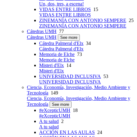
Un, dos, tres, a escena!
VIDAS ENTRE LIBROS
15
VIDAS ENTRE LIBROS
ZINEMANÍA CON ANTONIO SEMPERE
25
ZINEMANÍA CON ANTONIO SEMPERE
Cátedras UMH
77
Cátedras UMH
See more
Cátedra Palmeral d'Elx
34
Cátedra Palmeral d'Elx
Memoria de Elche
73
Memoria de Elche
Misteri d'Elx
14
Misteri d'Elx
UNIVERSIDAD INCLUSIVA
53
UNIVERSIDAD INCLUSIVA
Ciencia, Economía, Investigación, Medio Ambiente y
Tecnología
149
Ciencia, Economía, Investigación, Medio Ambiente y
Tecnología
See more
#eXcepticUMH
18
#eXcepticUMH
A tu salud
2
A tu salud
ACCIÓN EN LAS AULAS
24