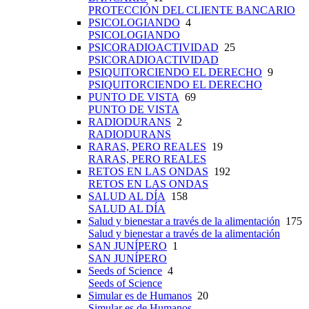
PROTECCIÓN DEL CLIENTE BANCARIO
PSICOLOGIANDO
4
PSICOLOGIANDO
PSICORADIOACTIVIDAD
25
PSICORADIOACTIVIDAD
PSIQUITORCIENDO EL DERECHO
9
PSIQUITORCIENDO EL DERECHO
PUNTO DE VISTA
69
PUNTO DE VISTA
RADIODURANS
2
RADIODURANS
RARAS, PERO REALES
19
RARAS, PERO REALES
RETOS EN LAS ONDAS
192
RETOS EN LAS ONDAS
SALUD AL DÍA
158
SALUD AL DÍA
Salud y bienestar a través de la alimentación
175
Salud y bienestar a través de la alimentación
SAN JUNÍPERO
1
SAN JUNÍPERO
Seeds of Science
4
Seeds of Science
Simular es de Humanos
20
Simular es de Humanos