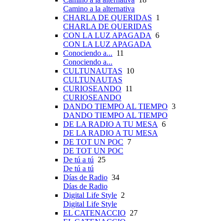
Camino a la alternativa
CHARLA DE QUERIDAS
1
CHARLA DE QUERIDAS
CON LA LUZ APAGADA
6
CON LA LUZ APAGADA
Conociendo a...
11
Conociendo a...
CULTUNAUTAS
10
CULTUNAUTAS
CURIOSEANDO
11
CURIOSEANDO
DANDO TIEMPO AL TIEMPO
3
DANDO TIEMPO AL TIEMPO
DE LA RADIO A TU MESA
6
DE LA RADIO A TU MESA
DE TOT UN POC
7
DE TOT UN POC
De tú a tú
25
De tú a tú
Días de Radio
34
Días de Radio
Digital Life Style
2
Digital Life Style
EL CATENACCIO
27