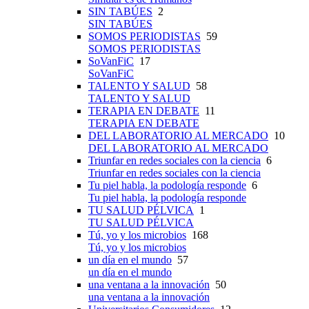
SIN TABÚES
2
SIN TABÚES
SOMOS PERIODISTAS
59
SOMOS PERIODISTAS
SoVanFiC
17
SoVanFiC
TALENTO Y SALUD
58
TALENTO Y SALUD
TERAPIA EN DEBATE
11
TERAPIA EN DEBATE
DEL LABORATORIO AL MERCADO
10
DEL LABORATORIO AL MERCADO
Triunfar en redes sociales con la ciencia
6
Triunfar en redes sociales con la ciencia
Tu piel habla, la podología responde
6
Tu piel habla, la podología responde
TU SALUD PÉLVICA
1
TU SALUD PÉLVICA
Tú, yo y los microbios
168
Tú, yo y los microbios
un día en el mundo
57
un día en el mundo
una ventana a la innovación
50
una ventana a la innovación