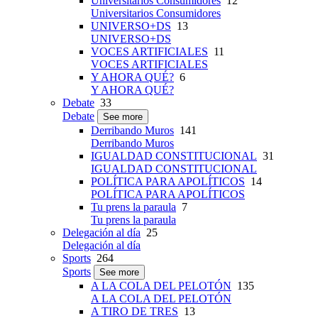
Universitarios Consumidores
12
Universitarios Consumidores
UNIVERSO+DS
13
UNIVERSO+DS
VOCES ARTIFICIALES
11
VOCES ARTIFICIALES
Y AHORA QUÉ?
6
Y AHORA QUÉ?
Debate
33
Debate
See more
Derribando Muros
141
Derribando Muros
IGUALDAD CONSTITUCIONAL
31
IGUALDAD CONSTITUCIONAL
POLÍTICA PARA APOLÍTICOS
14
POLÍTICA PARA APOLÍTICOS
Tu prens la paraula
7
Tu prens la paraula
Delegación al día
25
Delegación al día
Sports
264
Sports
See more
A LA COLA DEL PELOTÓN
135
A LA COLA DEL PELOTÓN
A TIRO DE TRES
13