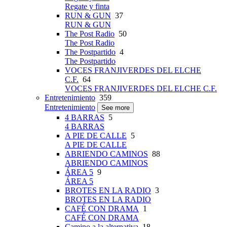
Regate y finta
RUN & GUN
37
RUN & GUN
The Post Radio
50
The Post Radio
The Postpartido
4
The Postpartido
VOCES FRANJIVERDES DEL ELCHE
C.F.
64
VOCES FRANJIVERDES DEL ELCHE C.F.
Entretenimiento
359
Entretenimiento
See more
4 BARRAS
5
4 BARRAS
A PIE DE CALLE
5
A PIE DE CALLE
ABRIENDO CAMINOS
88
ABRIENDO CAMINOS
ÁREA 5
9
ÁREA 5
BROTES EN LA RADIO
3
BROTES EN LA RADIO
CAFÉ CON DRAMA
1
CAFÉ CON DRAMA
Camino a la alternativa
18