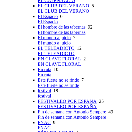
EL CATENACCIO
EL CLUB DEL VERANO
5
EL CLUB DEL VERANO
El Espacio
6
El Espacio
El hombre de las tabernas
92
El hombre de las tabernas
El mundo a juicio
7
El mundo a juicio
EL TELEADICTO
12
EL TELEADICTO
EN CLAVE FLORAL
2
EN CLAVE FLORAL
En ruta
10
En ruta
Este fuerte no se rinde
7
Este fuerte no se rinde
festival
18
festival
FESTIVALEO POR ESPAÑA
25
FESTIVALEO POR ESPAÑA
Fin de semana con Antonio Sempere
49
Fin de semana con Antonio Sempere
FNAC
9
FNAC