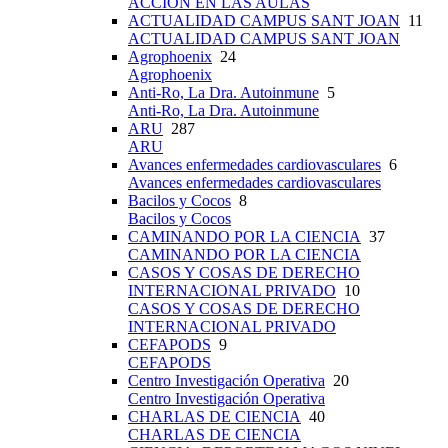
ACCIÓN EN LAS AULAS
ACTUALIDAD CAMPUS SANT JOAN
11
ACTUALIDAD CAMPUS SANT JOAN
Agrophoenix
24
Agrophoenix
Anti-Ro, La Dra. Autoinmune
5
Anti-Ro, La Dra. Autoinmune
ARU
287
ARU
Avances enfermedades cardiovasculares
6
Avances enfermedades cardiovasculares
Bacilos y Cocos
8
Bacilos y Cocos
CAMINANDO POR LA CIENCIA
37
CAMINANDO POR LA CIENCIA
CASOS Y COSAS DE DERECHO
INTERNACIONAL PRIVADO
10
CASOS Y COSAS DE DERECHO
INTERNACIONAL PRIVADO
CEFAPODS
9
CEFAPODS
Centro Investigación Operativa
20
Centro Investigación Operativa
CHARLAS DE CIENCIA
40
CHARLAS DE CIENCIA