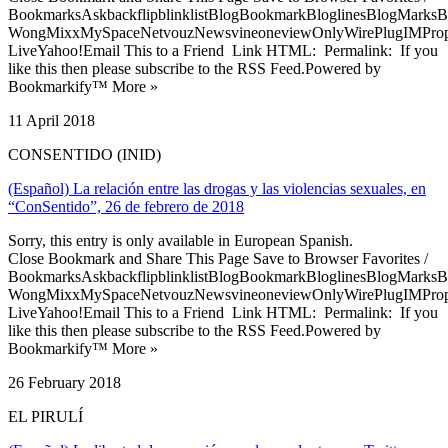
BookmarksAskbackflipblinklistBlogBookmarkBloglinesBlogMarksB
WongMixxMySpaceNetvouzNewsvineoneviewOnlyWirePlugIMPropell
LiveYahoo!Email This to a Friend Link HTML: Permalink: If you
like this then please subscribe to the RSS Feed.Powered by
Bookmarkify™ More »
11 April 2018
CONSENTIDO (INID)
(Español) La relación entre las drogas y las violencias sexuales, en
“ConSentido”, 26 de febrero de 2018
Sorry, this entry is only available in European Spanish.
Close Bookmark and Share This Page Save to Browser Favorites /
BookmarksAskbackflipblinklistBlogBookmarkBloglinesBlogMarksB
WongMixxMySpaceNetvouzNewsvineoneviewOnlyWirePlugIMPropell
LiveYahoo!Email This to a Friend Link HTML: Permalink: If you
like this then please subscribe to the RSS Feed.Powered by
Bookmarkify™ More »
26 February 2018
EL PIRULÍ