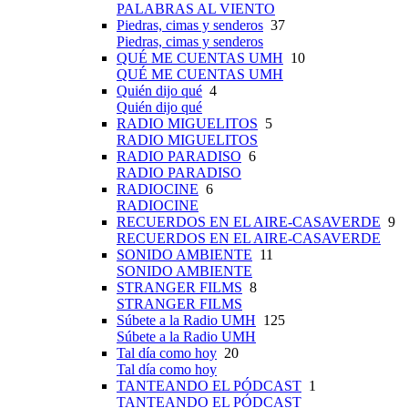
PALABRAS AL VIENTO
Piedras, cimas y senderos
37
Piedras, cimas y senderos
QUÉ ME CUENTAS UMH
10
QUÉ ME CUENTAS UMH
Quién dijo qué
4
Quién dijo qué
RADIO MIGUELITOS
5
RADIO MIGUELITOS
RADIO PARADISO
6
RADIO PARADISO
RADIOCINE
6
RADIOCINE
RECUERDOS EN EL AIRE-CASAVERDE
9
RECUERDOS EN EL AIRE-CASAVERDE
SONIDO AMBIENTE
11
SONIDO AMBIENTE
STRANGER FILMS
8
STRANGER FILMS
Súbete a la Radio UMH
125
Súbete a la Radio UMH
Tal día como hoy
20
Tal día como hoy
TANTEANDO EL PÓDCAST
1
TANTEANDO EL PÓDCAST