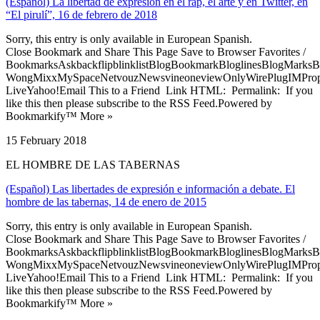
(Español) La libertad de expresión en el rap, el arte y en Twitter, en
“El pirulí”, 16 de febrero de 2018
Sorry, this entry is only available in European Spanish.
Close Bookmark and Share This Page Save to Browser Favorites /
BookmarksAskbackflipblinklistBlogBookmarkBloglinesBlogMarksB
WongMixxMySpaceNetvouzNewsvineoneviewOnlyWirePlugIMPropell
LiveYahoo!Email This to a Friend Link HTML: Permalink: If you
like this then please subscribe to the RSS Feed.Powered by
Bookmarkify™ More »
15 February 2018
EL HOMBRE DE LAS TABERNAS
(Español) Las libertades de expresión e información a debate. El
hombre de las tabernas, 14 de enero de 2015
Sorry, this entry is only available in European Spanish.
Close Bookmark and Share This Page Save to Browser Favorites /
BookmarksAskbackflipblinklistBlogBookmarkBloglinesBlogMarksB
WongMixxMySpaceNetvouzNewsvineoneviewOnlyWirePlugIMPropell
LiveYahoo!Email This to a Friend Link HTML: Permalink: If you
like this then please subscribe to the RSS Feed.Powered by
Bookmarkify™ More »