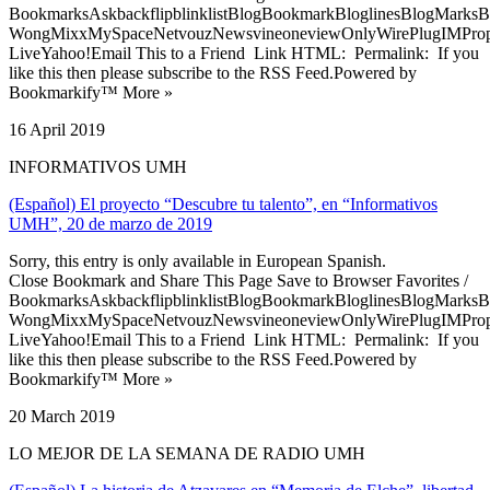
BookmarksAskbackflipblinklistBlogBookmarkBloglinesBlogMarksB
WongMixxMySpaceNetvouzNewsvineoneviewOnlyWirePlugIMPropell
LiveYahoo!Email This to a Friend Link HTML: Permalink: If you
like this then please subscribe to the RSS Feed.Powered by
Bookmarkify™ More »
16 April 2019
INFORMATIVOS UMH
(Español) El proyecto “Descubre tu talento”, en “Informativos
UMH”, 20 de marzo de 2019
Sorry, this entry is only available in European Spanish.
Close Bookmark and Share This Page Save to Browser Favorites /
BookmarksAskbackflipblinklistBlogBookmarkBloglinesBlogMarksB
WongMixxMySpaceNetvouzNewsvineoneviewOnlyWirePlugIMPropell
LiveYahoo!Email This to a Friend Link HTML: Permalink: If you
like this then please subscribe to the RSS Feed.Powered by
Bookmarkify™ More »
20 March 2019
LO MEJOR DE LA SEMANA DE RADIO UMH