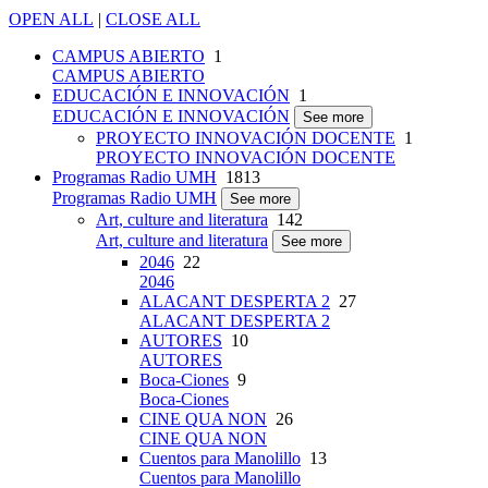
OPEN ALL
|
CLOSE ALL
CAMPUS ABIERTO
1
CAMPUS ABIERTO
EDUCACIÓN E INNOVACIÓN
1
EDUCACIÓN E INNOVACIÓN
See more
PROYECTO INNOVACIÓN DOCENTE
1
PROYECTO INNOVACIÓN DOCENTE
Programas Radio UMH
1813
Programas Radio UMH
See more
Art, culture and literatura
142
Art, culture and literatura
See more
2046
22
2046
ALACANT DESPERTA 2
27
ALACANT DESPERTA 2
AUTORES
10
AUTORES
Boca-Ciones
9
Boca-Ciones
CINE QUA NON
26
CINE QUA NON
Cuentos para Manolillo
13
Cuentos para Manolillo