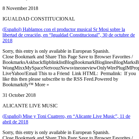
8 November 2018
IGUALDAD CONSTITUCIONAL
(Español) Hablamos con el productor musical Sr Mosi sobre la
libertad de creación, en “Igualdad Constitucional”, 30 de octubre de
2018
Sorry, this entry is only available in European Spanish.
Close Bookmark and Share This Page Save to Browser Favorites /
BookmarksAskbackflipblinklistBlogBookmarkBloglinesBlogMarksB
WongMixxMySpaceNetvouzNewsvineoneviewOnlyWirePlugIMPropell
LiveYahoo!Email This to a Friend Link HTML: Permalink: If you
like this then please subscribe to the RSS Feed.Powered by
Bookmarkify™ More »
31 October 2018
ALICANTE LIVE MUSIC
(Español) Mise y Toni Cuatrero, en “Alicante Live Music”, 11 de
abril de 2018
Sorry, this entry is only available in European Spanish.
Close Bookmark and Share This Page Save to Browser Favorites /