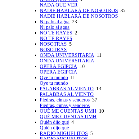
NADA QUE VER
NADIE HABLARÁ DE NOSOTROS
35
NADIE HABLARÁ DE NOSOTROS
Ni palo al agua
23
Ni palo al agua
NO TE RAYES
2
NO TE RAYES
NOSOTRAS
5
NOSOTRAS
ONDA UNIVERSITARIA
11
ONDA UNIVERSITARIA
OPERA EGIPCIA
10
OPERA EGIPCIA
Oye tu mundo
11
Oye tu mundo
PALABRAS AL VIENTO
13
PALABRAS AL VIENTO
Piedras, cimas y senderos
37
Piedras, cimas y senderos
QUÉ ME CUENTAS UMH
10
QUÉ ME CUENTAS UMH
Quién dijo qué
4
Quién dijo qué
RADIO MIGUELITOS
5
RADIO MIGUELITOS