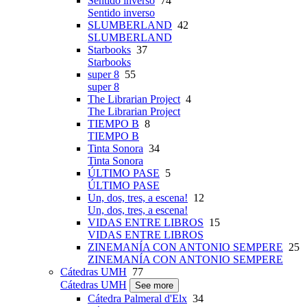
Sentido inverso
74
Sentido inverso
SLUMBERLAND
42
SLUMBERLAND
Starbooks
37
Starbooks
super 8
55
super 8
The Librarian Project
4
The Librarian Project
TIEMPO B
8
TIEMPO B
Tinta Sonora
34
Tinta Sonora
ÚLTIMO PASE
5
ÚLTIMO PASE
Un, dos, tres, a escena!
12
Un, dos, tres, a escena!
VIDAS ENTRE LIBROS
15
VIDAS ENTRE LIBROS
ZINEMANÍA CON ANTONIO SEMPERE
25
ZINEMANÍA CON ANTONIO SEMPERE
Cátedras UMH
77
Cátedras UMH
See more
Cátedra Palmeral d'Elx
34