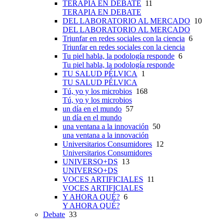
TERAPIA EN DEBATE
11
TERAPIA EN DEBATE
DEL LABORATORIO AL MERCADO
10
DEL LABORATORIO AL MERCADO
Triunfar en redes sociales con la ciencia
6
Triunfar en redes sociales con la ciencia
Tu piel habla, la podología responde
6
Tu piel habla, la podología responde
TU SALUD PÉLVICA
1
TU SALUD PÉLVICA
Tú, yo y los microbios
168
Tú, yo y los microbios
un día en el mundo
57
un día en el mundo
una ventana a la innovación
50
una ventana a la innovación
Universitarios Consumidores
12
Universitarios Consumidores
UNIVERSO+DS
13
UNIVERSO+DS
VOCES ARTIFICIALES
11
VOCES ARTIFICIALES
Y AHORA QUÉ?
6
Y AHORA QUÉ?
Debate
33