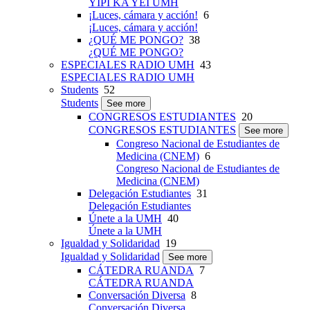
YIPI KA YEI UMH
¡Luces, cámara y acción!
6
¡Luces, cámara y acción!
¿QUÉ ME PONGO?
38
¿QUÉ ME PONGO?
ESPECIALES RADIO UMH
43
ESPECIALES RADIO UMH
Students
52
Students
See more
CONGRESOS ESTUDIANTES
20
CONGRESOS ESTUDIANTES
See more
Congreso Nacional de Estudiantes de
Medicina (CNEM)
6
Congreso Nacional de Estudiantes de
Medicina (CNEM)
Delegación Estudiantes
31
Delegación Estudiantes
Únete a la UMH
40
Únete a la UMH
Igualdad y Solidaridad
19
Igualdad y Solidaridad
See more
CÁTEDRA RUANDA
7
CÁTEDRA RUANDA
Conversación Diversa
8
Conversación Diversa