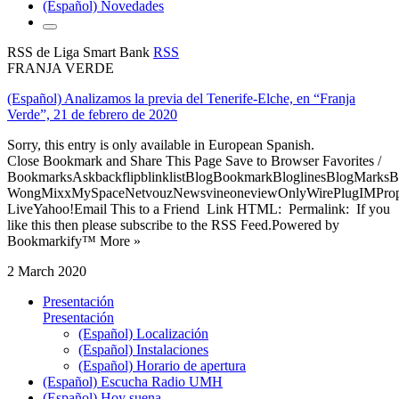
(Español) Novedades
RSS de Liga Smart Bank
RSS
FRANJA VERDE
(Español) Analizamos la previa del Tenerife-Elche, en “Franja
Verde”, 21 de febrero de 2020
Sorry, this entry is only available in European Spanish.
Close Bookmark and Share This Page Save to Browser Favorites /
BookmarksAskbackflipblinklistBlogBookmarkBloglinesBlogMarksB
WongMixxMySpaceNetvouzNewsvineoneviewOnlyWirePlugIMPropell
LiveYahoo!Email This to a Friend Link HTML: Permalink: If you
like this then please subscribe to the RSS Feed.Powered by
Bookmarkify™ More »
2 March 2020
Presentación
Presentación
(Español) Localización
(Español) Instalaciones
(Español) Horario de apertura
(Español) Escucha Radio UMH
(Español) Hoy suena...