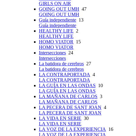
GIRLS ON AIR
GOING OUT UMH
47
GOING OUT UMH
Guía independiente
13
Guía independiente
HEALTHY LIFE
2
HEALTHY LIFE
HOMO VIATOR
15
HOMO VIATOR
Intersecciones
24
Intersecciones
La batidora de cerebros
27
La batidora de cerebros
LA CONTRAPORTADA
4
LA CONTRAPORTADA
LA GUÍA EN LAS ONDAS
10
LA GUÍA EN LAS ONDAS
LA MAÑANA DE CARLOS
3
LA MAÑANA DE CARLOS
LA PECERA DE SANT JOAN
4
LA PECERA DE SANT JOAN
LA VIDA EN SERIE
30
LA VIDA EN SERIE
LA VOZ DE LA EXPERIENCIA
16
LA VOZ DE LA EXPERIENCIA