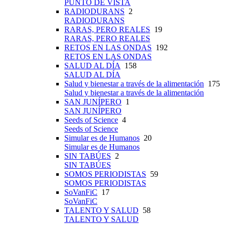
PUNTO DE VISTA
RADIODURANS
2
RADIODURANS
RARAS, PERO REALES
19
RARAS, PERO REALES
RETOS EN LAS ONDAS
192
RETOS EN LAS ONDAS
SALUD AL DÍA
158
SALUD AL DÍA
Salud y bienestar a través de la alimentación
175
Salud y bienestar a través de la alimentación
SAN JUNÍPERO
1
SAN JUNÍPERO
Seeds of Science
4
Seeds of Science
Simular es de Humanos
20
Simular es de Humanos
SIN TABÚES
2
SIN TABÚES
SOMOS PERIODISTAS
59
SOMOS PERIODISTAS
SoVanFiC
17
SoVanFiC
TALENTO Y SALUD
58
TALENTO Y SALUD