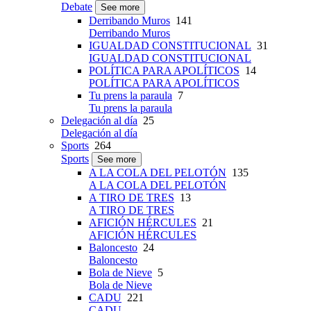
Debate
See more
Derribando Muros
141
Derribando Muros
IGUALDAD CONSTITUCIONAL
31
IGUALDAD CONSTITUCIONAL
POLÍTICA PARA APOLÍTICOS
14
POLÍTICA PARA APOLÍTICOS
Tu prens la paraula
7
Tu prens la paraula
Delegación al día
25
Delegación al día
Sports
264
Sports
See more
A LA COLA DEL PELOTÓN
135
A LA COLA DEL PELOTÓN
A TIRO DE TRES
13
A TIRO DE TRES
AFICIÓN HÉRCULES
21
AFICIÓN HÉRCULES
Baloncesto
24
Baloncesto
Bola de Nieve
5
Bola de Nieve
CADU
221
CADU