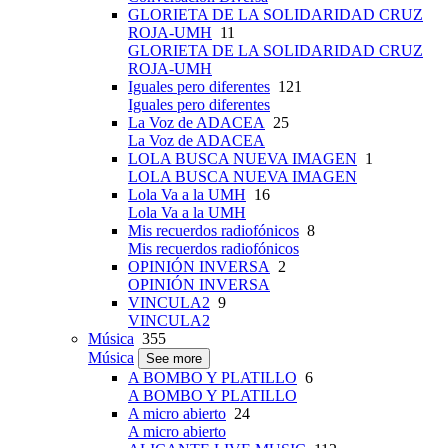
GLORIETA DE LA SOLIDARIDAD CRUZ
ROJA-UMH
11
GLORIETA DE LA SOLIDARIDAD CRUZ
ROJA-UMH
Iguales pero diferentes
121
Iguales pero diferentes
La Voz de ADACEA
25
La Voz de ADACEA
LOLA BUSCA NUEVA IMAGEN
1
LOLA BUSCA NUEVA IMAGEN
Lola Va a la UMH
16
Lola Va a la UMH
Mis recuerdos radiofónicos
8
Mis recuerdos radiofónicos
OPINIÓN INVERSA
2
OPINIÓN INVERSA
VINCULA2
9
VINCULA2
Música
355
Música
See more
A BOMBO Y PLATILLO
6
A BOMBO Y PLATILLO
A micro abierto
24
A micro abierto