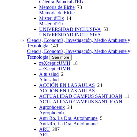
Cátedra Palmeral d'Elx
Memoria de Elche
73
Memoria de Elche
Misteri d'Elx
14
Misteri d'Elx
UNIVERSIDAD INCLUSIVA
53
UNIVERSIDAD INCLUSIVA
Ciencia, Economía, Investigación, Medio Ambiente y
Tecnología
149
Ciencia, Economía, Investigación, Medio Ambiente y
Tecnología
See more
#eXcepticUMH
18
#eXcepticUMH
A tu salud
2
A tu salud
ACCIÓN EN LAS AULAS
24
ACCIÓN EN LAS AULAS
ACTUALIDAD CAMPUS SANT JOAN
11
ACTUALIDAD CAMPUS SANT JOAN
Agrophoenix
24
Agrophoenix
Anti-Ro, La Dra. Autoinmune
5
Anti-Ro, La Dra. Autoinmune
ARU
287
ARU