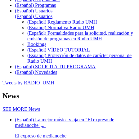
(Español) Programas
(Español) Usuarios
(Español) Usuarios
(Español) Reglamento Radio UMH
(Español) Normativa Radio UMH
(Español) Formalidades para la solicitud, realización y
emisión de programas en Radio UMH
Bookings
(Español) VÍDEO TUTORIAL
(Español) Protección de datos de carácter personal de
Radio UMH
(Español) SOLICITA TU PROGRAMA
(Español) Novedades
Tweets by RADIO_UMH
News
SEE MORE
News
(Español) La mejor música viaja en "El expreso de
medianoche",...
El expreso de medianoche