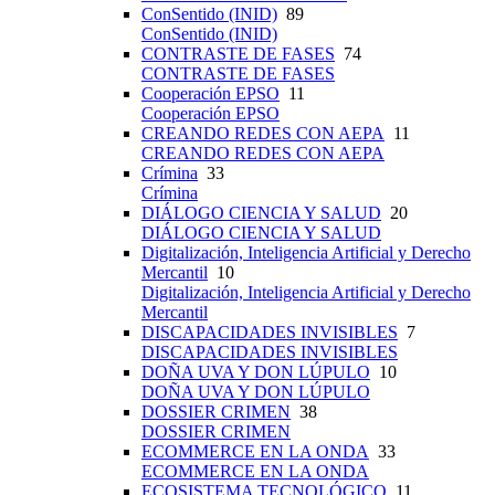
ConSentido (INID)
89
ConSentido (INID)
CONTRASTE DE FASES
74
CONTRASTE DE FASES
Cooperación EPSO
11
Cooperación EPSO
CREANDO REDES CON AEPA
11
CREANDO REDES CON AEPA
Crímina
33
Crímina
DIÁLOGO CIENCIA Y SALUD
20
DIÁLOGO CIENCIA Y SALUD
Digitalización, Inteligencia Artificial y Derecho
Mercantil
10
Digitalización, Inteligencia Artificial y Derecho
Mercantil
DISCAPACIDADES INVISIBLES
7
DISCAPACIDADES INVISIBLES
DOÑA UVA Y DON LÚPULO
10
DOÑA UVA Y DON LÚPULO
DOSSIER CRIMEN
38
DOSSIER CRIMEN
ECOMMERCE EN LA ONDA
33
ECOMMERCE EN LA ONDA
ECOSISTEMA TECNOLÓGICO
11