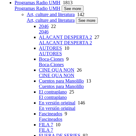
Programas Radio UMH
1813
Programas Radio UMH
See more
Art, culture and literatura
142
Art, culture and literatura
See more
2046
22
2046
ALACANT DESPERTA 2
27
ALACANT DESPERTA 2
AUTORES
10
AUTORES
Boca-Ciones
9
Boca-Ciones
CINE QUA NON
26
CINE QUA NON
Cuentos para Manolillo
13
Cuentos para Manolillo
El contraplano
25
El contraplano
En versión original
146
En versión original
Fascineados
9
Fascineados
FILA 7
10
FILA 7
FUERA DE SERIES
92