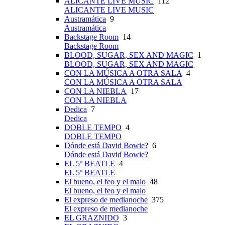
ALICANTE LIVE MUSIC
112
ALICANTE LIVE MUSIC
Austramática
9
Austramática
Backstage Room
14
Backstage Room
BLOOD, SUGAR, SEX AND MAGIC
1
BLOOD, SUGAR, SEX AND MAGIC
CON LA MÚSICA A OTRA SALA
4
CON LA MÚSICA A OTRA SALA
CON LA NIEBLA
17
CON LA NIEBLA
Dedica
7
Dedica
DOBLE TEMPO
4
DOBLE TEMPO
Dónde está David Bowie?
6
Dónde está David Bowie?
EL 5º BEATLE
4
EL 5º BEATLE
El bueno, el feo y el malo
48
El bueno, el feo y el malo
El expreso de medianoche
375
El expreso de medianoche
EL GRAZNIDO
3