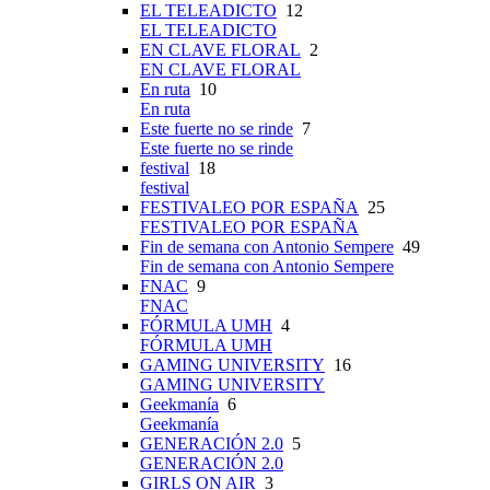
EL TELEADICTO
12
EL TELEADICTO
EN CLAVE FLORAL
2
EN CLAVE FLORAL
En ruta
10
En ruta
Este fuerte no se rinde
7
Este fuerte no se rinde
festival
18
festival
FESTIVALEO POR ESPAÑA
25
FESTIVALEO POR ESPAÑA
Fin de semana con Antonio Sempere
49
Fin de semana con Antonio Sempere
FNAC
9
FNAC
FÓRMULA UMH
4
FÓRMULA UMH
GAMING UNIVERSITY
16
GAMING UNIVERSITY
Geekmanía
6
Geekmanía
GENERACIÓN 2.0
5
GENERACIÓN 2.0
GIRLS ON AIR
3