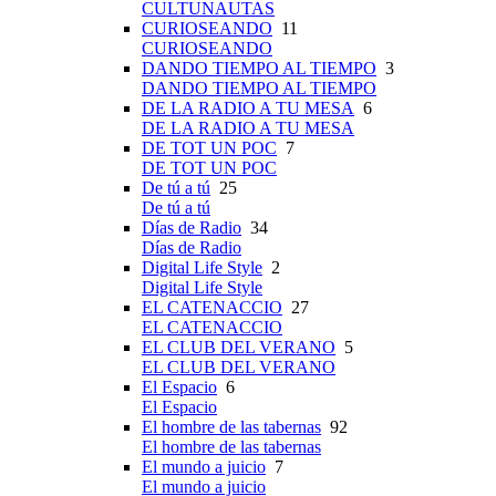
CULTUNAUTAS
CURIOSEANDO
11
CURIOSEANDO
DANDO TIEMPO AL TIEMPO
3
DANDO TIEMPO AL TIEMPO
DE LA RADIO A TU MESA
6
DE LA RADIO A TU MESA
DE TOT UN POC
7
DE TOT UN POC
De tú a tú
25
De tú a tú
Días de Radio
34
Días de Radio
Digital Life Style
2
Digital Life Style
EL CATENACCIO
27
EL CATENACCIO
EL CLUB DEL VERANO
5
EL CLUB DEL VERANO
El Espacio
6
El Espacio
El hombre de las tabernas
92
El hombre de las tabernas
El mundo a juicio
7
El mundo a juicio