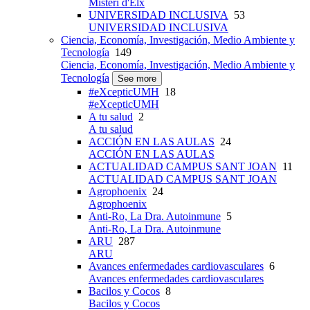
Misteri d'Elx
UNIVERSIDAD INCLUSIVA
53
UNIVERSIDAD INCLUSIVA
Ciencia, Economía, Investigación, Medio Ambiente y
Tecnología
149
Ciencia, Economía, Investigación, Medio Ambiente y
Tecnología
See more
#eXcepticUMH
18
#eXcepticUMH
A tu salud
2
A tu salud
ACCIÓN EN LAS AULAS
24
ACCIÓN EN LAS AULAS
ACTUALIDAD CAMPUS SANT JOAN
11
ACTUALIDAD CAMPUS SANT JOAN
Agrophoenix
24
Agrophoenix
Anti-Ro, La Dra. Autoinmune
5
Anti-Ro, La Dra. Autoinmune
ARU
287
ARU
Avances enfermedades cardiovasculares
6
Avances enfermedades cardiovasculares
Bacilos y Cocos
8
Bacilos y Cocos