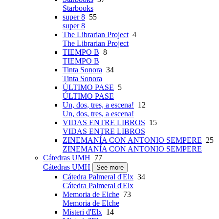
Starbooks
super 8
55
super 8
The Librarian Project
4
The Librarian Project
TIEMPO B
8
TIEMPO B
Tinta Sonora
34
Tinta Sonora
ÚLTIMO PASE
5
ÚLTIMO PASE
Un, dos, tres, a escena!
12
Un, dos, tres, a escena!
VIDAS ENTRE LIBROS
15
VIDAS ENTRE LIBROS
ZINEMANÍA CON ANTONIO SEMPERE
25
ZINEMANÍA CON ANTONIO SEMPERE
Cátedras UMH
77
Cátedras UMH
See more
Cátedra Palmeral d'Elx
34
Cátedra Palmeral d'Elx
Memoria de Elche
73
Memoria de Elche
Misteri d'Elx
14