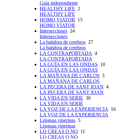
Guía independiente
HEALTHY LIFE
2
HEALTHY LIFE
HOMO VIATOR
15
HOMO VIATOR
Intersecciones
24
Intersecciones
La batidora de cerebros
27
La batidora de cerebros
LA CONTRAPORTADA
4
LA CONTRAPORTADA
LA GUÍA EN LAS ONDAS
10
LA GUÍA EN LAS ONDAS
LA MAÑANA DE CARLOS
3
LA MAÑANA DE CARLOS
LA PECERA DE SANT JOAN
4
LA PECERA DE SANT JOAN
LA VIDA EN SERIE
30
LA VIDA EN SERIE
LA VOZ DE LA EXPERIENCIA
16
LA VOZ DE LA EXPERIENCIA
Lenguas viperinas
5
Lenguas viperinas
LO CREAS O NO
11
LO CREAS O NO