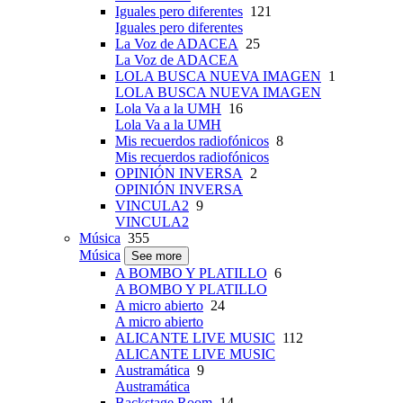
Iguales pero diferentes
121
Iguales pero diferentes
La Voz de ADACEA
25
La Voz de ADACEA
LOLA BUSCA NUEVA IMAGEN
1
LOLA BUSCA NUEVA IMAGEN
Lola Va a la UMH
16
Lola Va a la UMH
Mis recuerdos radiofónicos
8
Mis recuerdos radiofónicos
OPINIÓN INVERSA
2
OPINIÓN INVERSA
VINCULA2
9
VINCULA2
Música
355
Música
See more
A BOMBO Y PLATILLO
6
A BOMBO Y PLATILLO
A micro abierto
24
A micro abierto
ALICANTE LIVE MUSIC
112
ALICANTE LIVE MUSIC
Austramática
9
Austramática
Backstage Room
14