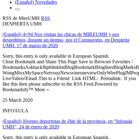
(Español) Novedades
RSS de MireUMH
RSS
DESPIERTA UMH
(Español) 4×94 Nos visitan las chicas de MIREUMH y nos
despedimos, durante un tiempo, por el Coronavirus, en Despierta
UMH. 17 de marzo de 2020
Sorry, this entry is only available in European Spanish.
Close Bookmark and Share This Page Save to Browser Favorites /
BookmarksAskbackflipblinklistBlogBookmarkBloglinesBlogMarksB
WongMixxMySpaceNetvouzNewsvineoneviewOnlyWirePlugIMPropell
LiveYahoo!Email This to a Friend Link HTML: Permalink: If you
like this then please subscribe to the RSS Feed.Powered by
Bookmarkify™ More »
25 March 2020
INFOAULA
(Español) Jóvenes deportistas de élite de la provincia, en “Infoaula
UMH”, 24 de enero de 2020
Sorry, this entry is only available in European Spanish.