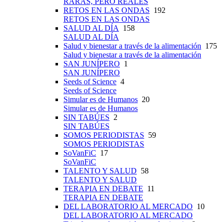
RARAS, PERO REALES
RETOS EN LAS ONDAS
192
RETOS EN LAS ONDAS
SALUD AL DÍA
158
SALUD AL DÍA
Salud y bienestar a través de la alimentación
175
Salud y bienestar a través de la alimentación
SAN JUNÍPERO
1
SAN JUNÍPERO
Seeds of Science
4
Seeds of Science
Simular es de Humanos
20
Simular es de Humanos
SIN TABÚES
2
SIN TABÚES
SOMOS PERIODISTAS
59
SOMOS PERIODISTAS
SoVanFiC
17
SoVanFiC
TALENTO Y SALUD
58
TALENTO Y SALUD
TERAPIA EN DEBATE
11
TERAPIA EN DEBATE
DEL LABORATORIO AL MERCADO
10
DEL LABORATORIO AL MERCADO