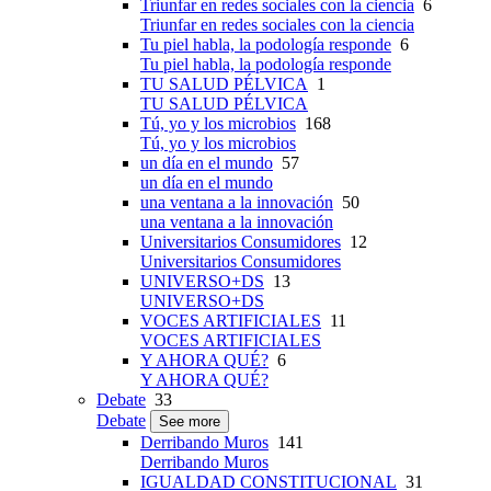
Triunfar en redes sociales con la ciencia
6
Triunfar en redes sociales con la ciencia
Tu piel habla, la podología responde
6
Tu piel habla, la podología responde
TU SALUD PÉLVICA
1
TU SALUD PÉLVICA
Tú, yo y los microbios
168
Tú, yo y los microbios
un día en el mundo
57
un día en el mundo
una ventana a la innovación
50
una ventana a la innovación
Universitarios Consumidores
12
Universitarios Consumidores
UNIVERSO+DS
13
UNIVERSO+DS
VOCES ARTIFICIALES
11
VOCES ARTIFICIALES
Y AHORA QUÉ?
6
Y AHORA QUÉ?
Debate
33
Debate
See more
Derribando Muros
141
Derribando Muros
IGUALDAD CONSTITUCIONAL
31