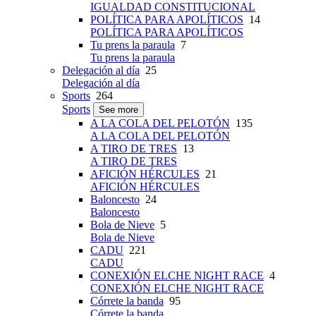
IGUALDAD CONSTITUCIONAL
POLÍTICA PARA APOLÍTICOS
14
POLÍTICA PARA APOLÍTICOS
Tu prens la paraula
7
Tu prens la paraula
Delegación al día
25
Delegación al día
Sports
264
Sports
See more
A LA COLA DEL PELOTÓN
135
A LA COLA DEL PELOTÓN
A TIRO DE TRES
13
A TIRO DE TRES
AFICIÓN HÉRCULES
21
AFICIÓN HÉRCULES
Baloncesto
24
Baloncesto
Bola de Nieve
5
Bola de Nieve
CADU
221
CADU
CONEXIÓN ELCHE NIGHT RACE
4
CONEXIÓN ELCHE NIGHT RACE
Córrete la banda
95
Córrete la banda