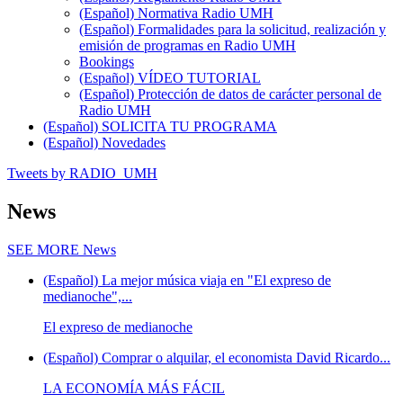
(Español) Normativa Radio UMH
(Español) Formalidades para la solicitud, realización y
emisión de programas en Radio UMH
Bookings
(Español) VÍDEO TUTORIAL
(Español) Protección de datos de carácter personal de
Radio UMH
(Español) SOLICITA TU PROGRAMA
(Español) Novedades
Tweets by RADIO_UMH
News
SEE MORE
News
(Español) La mejor música viaja en "El expreso de
medianoche",...
El expreso de medianoche
(Español) Comprar o alquilar, el economista David Ricardo...
LA ECONOMÍA MÁS FÁCIL