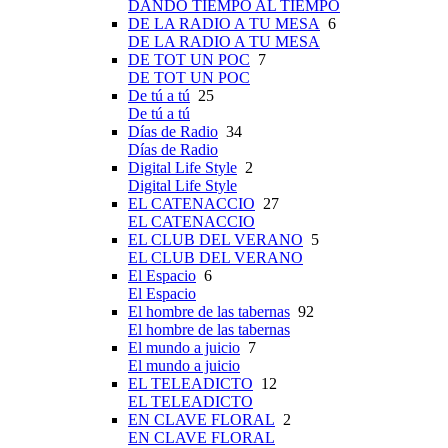
DANDO TIEMPO AL TIEMPO
DE LA RADIO A TU MESA
6
DE LA RADIO A TU MESA
DE TOT UN POC
7
DE TOT UN POC
De tú a tú
25
De tú a tú
Días de Radio
34
Días de Radio
Digital Life Style
2
Digital Life Style
EL CATENACCIO
27
EL CATENACCIO
EL CLUB DEL VERANO
5
EL CLUB DEL VERANO
El Espacio
6
El Espacio
El hombre de las tabernas
92
El hombre de las tabernas
El mundo a juicio
7
El mundo a juicio
EL TELEADICTO
12
EL TELEADICTO
EN CLAVE FLORAL
2
EN CLAVE FLORAL