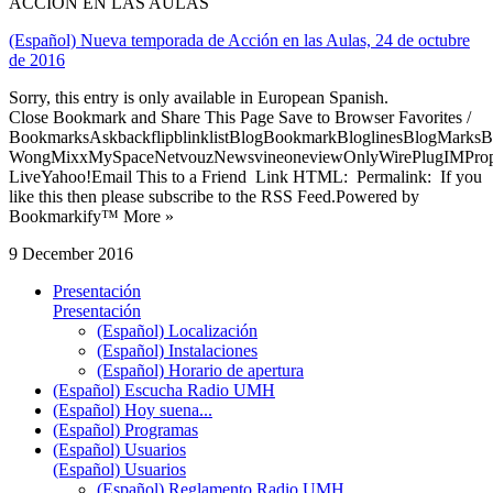
ACCIÓN EN LAS AULAS
(Español) Nueva temporada de Acción en las Aulas, 24 de octubre
de 2016
Sorry, this entry is only available in European Spanish.
Close Bookmark and Share This Page Save to Browser Favorites /
BookmarksAskbackflipblinklistBlogBookmarkBloglinesBlogMarksB
WongMixxMySpaceNetvouzNewsvineoneviewOnlyWirePlugIMPropell
LiveYahoo!Email This to a Friend Link HTML: Permalink: If you
like this then please subscribe to the RSS Feed.Powered by
Bookmarkify™ More »
9 December 2016
Presentación
Presentación
(Español) Localización
(Español) Instalaciones
(Español) Horario de apertura
(Español) Escucha Radio UMH
(Español) Hoy suena...
(Español) Programas
(Español) Usuarios
(Español) Usuarios
(Español) Reglamento Radio UMH