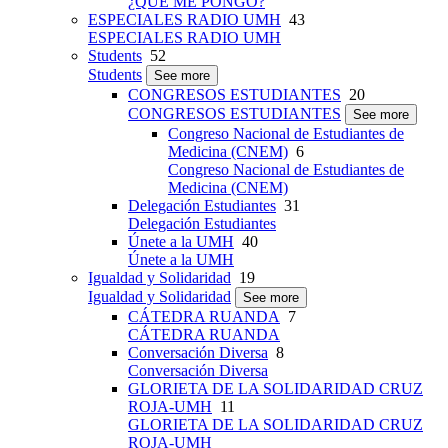
¿QUÉ ME PONGO?
ESPECIALES RADIO UMH
43
ESPECIALES RADIO UMH
Students
52
Students
See more
CONGRESOS ESTUDIANTES
20
CONGRESOS ESTUDIANTES
See more
Congreso Nacional de Estudiantes de
Medicina (CNEM)
6
Congreso Nacional de Estudiantes de
Medicina (CNEM)
Delegación Estudiantes
31
Delegación Estudiantes
Únete a la UMH
40
Únete a la UMH
Igualdad y Solidaridad
19
Igualdad y Solidaridad
See more
CÁTEDRA RUANDA
7
CÁTEDRA RUANDA
Conversación Diversa
8
Conversación Diversa
GLORIETA DE LA SOLIDARIDAD CRUZ
ROJA-UMH
11
GLORIETA DE LA SOLIDARIDAD CRUZ
ROJA-UMH