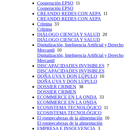
Cooperación EPSO
11
Cooperación EPSO
CREANDO REDES CON AEPA
11
CREANDO REDES CON AEPA
Crímina
33
Crímina
DIÁLOGO CIENCIA Y SALUD
20
DIÁLOGO CIENCIA Y SALUD
Digitalización, Inteligencia Artificial y Derecho
Mercantil
10
Digitalización, Inteligencia Artificial y Derecho
Mercantil
DISCAPACIDADES INVISIBLES
7
DISCAPACIDADES INVISIBLES
DOÑA UVA Y DON LÚPULO
10
DOÑA UVA Y DON LÚPULO
DOSSIER CRIMEN
38
DOSSIER CRIMEN
ECOMMERCE EN LA ONDA
33
ECOMMERCE EN LA ONDA
ECOSISTEMA TECNOLÓGICO
11
ECOSISTEMA TECNOLÓGICO
El rompecabezas de la alimentación
16
El rompecabezas de la alimentación
EMPRESA E INSOLVENCIA
3