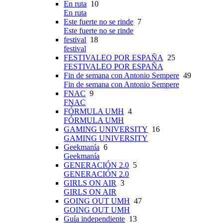
En ruta
10
En ruta
Este fuerte no se rinde
7
Este fuerte no se rinde
festival
18
festival
FESTIVALEO POR ESPAÑA
25
FESTIVALEO POR ESPAÑA
Fin de semana con Antonio Sempere
49
Fin de semana con Antonio Sempere
FNAC
9
FNAC
FÓRMULA UMH
4
FÓRMULA UMH
GAMING UNIVERSITY
16
GAMING UNIVERSITY
Geekmanía
6
Geekmanía
GENERACIÓN 2.0
5
GENERACIÓN 2.0
GIRLS ON AIR
3
GIRLS ON AIR
GOING OUT UMH
47
GOING OUT UMH
Guía independiente
13