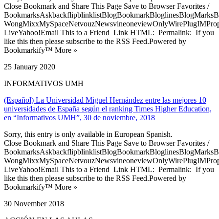
Close Bookmark and Share This Page Save to Browser Favorites /
BookmarksAskbackflipblinklistBlogBookmarkBloglinesBlogMarksB
WongMixxMySpaceNetvouzNewsvineoneviewOnlyWirePlugIMPropell
LiveYahoo!Email This to a Friend Link HTML: Permalink: If you
like this then please subscribe to the RSS Feed.Powered by
Bookmarkify™ More »
25 January 2020
INFORMATIVOS UMH
(Español) La Universidad Miguel Hernández entre las mejores 10
universidades de España según el ranking Times Higher Education,
en “Informativos UMH”, 30 de noviembre, 2018
Sorry, this entry is only available in European Spanish.
Close Bookmark and Share This Page Save to Browser Favorites /
BookmarksAskbackflipblinklistBlogBookmarkBloglinesBlogMarksB
WongMixxMySpaceNetvouzNewsvineoneviewOnlyWirePlugIMPropell
LiveYahoo!Email This to a Friend Link HTML: Permalink: If you
like this then please subscribe to the RSS Feed.Powered by
Bookmarkify™ More »
30 November 2018