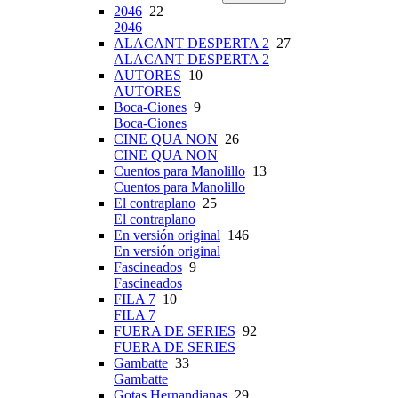
2046
22
2046
ALACANT DESPERTA 2
27
ALACANT DESPERTA 2
AUTORES
10
AUTORES
Boca-Ciones
9
Boca-Ciones
CINE QUA NON
26
CINE QUA NON
Cuentos para Manolillo
13
Cuentos para Manolillo
El contraplano
25
El contraplano
En versión original
146
En versión original
Fascineados
9
Fascineados
FILA 7
10
FILA 7
FUERA DE SERIES
92
FUERA DE SERIES
Gambatte
33
Gambatte
Gotas Hernandianas
29