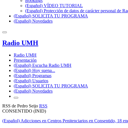
Bookings
(Español) VÍDEO TUTORIAL
(Español) Protección de datos de carácter personal de 
(Español) SOLICITA TU PROGRAMA
(Español) Novedades
Radio UMH
Radio UMH
Presentación
(Español) Escucha Radio UMH
(Español) Hoy suena...
(Español) Programas
(Español) Usuarios
(Español) SOLICITA TU PROGRAMA
(Español) Novedades
RSS de Pedro Seijo
RSS
CONSENTIDO (INID)
(Español) Adicciones en Centros Penitenciarios en Consentido, 18 e