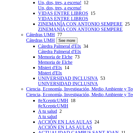
Un, dos, tres, a escena!
12
Un, dos, tres, a escena!
VIDAS ENTRE LIBROS
15
VIDAS ENTRE LIBROS
ZINEMANÍA CON ANTONIO SEMPERE
25
ZINEMANÍA CON ANTONIO SEMPERE
Cátedras UMH
77
Cátedras UMH
See more
Cátedra Palmeral d'Elx
34
Cátedra Palmeral d'Elx
Memoria de Elche
73
Memoria de Elche
Misteri d'Elx
14
Misteri d'Elx
UNIVERSIDAD INCLUSIVA
53
UNIVERSIDAD INCLUSIVA
Ciencia, Economía, Investigación, Medio Ambiente y Te
Ciencia, Economía, Investigación, Medio Ambiente y Te
#eXcepticUMH
18
#eXcepticUMH
A tu salud
2
A tu salud
ACCIÓN EN LAS AULAS
24
ACCIÓN EN LAS AULAS
ACTUALIDAD CAMPUS SANT JOAN
11