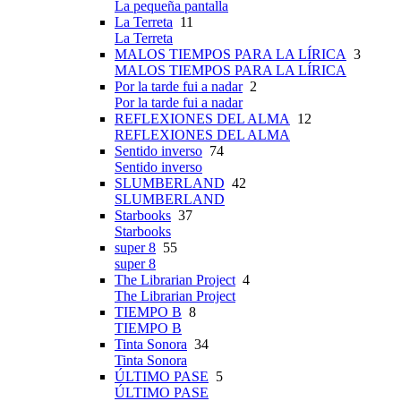
La pequeña pantalla
La Terreta
11
La Terreta
MALOS TIEMPOS PARA LA LÍRICA
3
MALOS TIEMPOS PARA LA LÍRICA
Por la tarde fui a nadar
2
Por la tarde fui a nadar
REFLEXIONES DEL ALMA
12
REFLEXIONES DEL ALMA
Sentido inverso
74
Sentido inverso
SLUMBERLAND
42
SLUMBERLAND
Starbooks
37
Starbooks
super 8
55
super 8
The Librarian Project
4
The Librarian Project
TIEMPO B
8
TIEMPO B
Tinta Sonora
34
Tinta Sonora
ÚLTIMO PASE
5
ÚLTIMO PASE