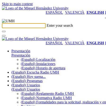
Skip to main content
ESPAÑOL
VALENCIÀ
ENGLISH
Enter your search
ESPAÑOL
VALENCIÀ
ENGLISH
Presentación
Presentación
(Español) Localización
(Español) Instalaciones
(Español) Horario de apertura
(Español) Escucha Radio UMH
(Español) Hoy suena...
(Español) Programas
(Español) Usuarios
(Español) Usuarios
(Español) Reglamento Radio UMH
(Español) Normativa Radio UMH
(Español) Formalidades para la solicitud, realización 