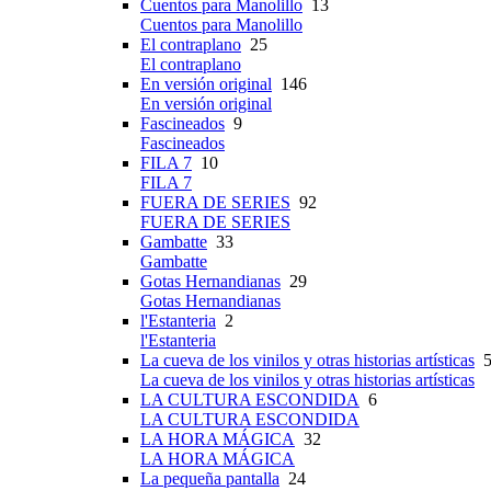
Cuentos para Manolillo
13
Cuentos para Manolillo
El contraplano
25
El contraplano
En versión original
146
En versión original
Fascineados
9
Fascineados
FILA 7
10
FILA 7
FUERA DE SERIES
92
FUERA DE SERIES
Gambatte
33
Gambatte
Gotas Hernandianas
29
Gotas Hernandianas
l'Estanteria
2
l'Estanteria
La cueva de los vinilos y otras historias artísticas
5
La cueva de los vinilos y otras historias artísticas
LA CULTURA ESCONDIDA
6
LA CULTURA ESCONDIDA
LA HORA MÁGICA
32
LA HORA MÁGICA
La pequeña pantalla
24