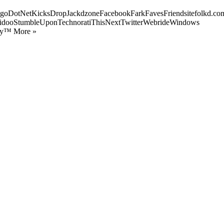
goDotNetKicksDropJackdzoneFacebookFarkFavesFriendsitefolkd.com
idooStumbleUponTechnoratiThisNextTwitterWebrideWindows
ify™ More »