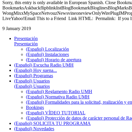
Sorry, this entry is only available in European Spanish. Close Bookm
BookmarksAskbackflipblinklistBlogBookmarkBloglinesBlogMarksB
WongMixxMySpaceNetvouzNewsvineoneviewOnlyWirePlugIMPropell
LiveYahoo!Email This to a Friend Link HTML: Permalink: If you li
9 January 2019
Presentación
Presentación
(Español) Localización
(Español) Instalaciones
(Español) Horario de apertura
(Español) Escucha Radio UMH
(Español) Hoy suena...
(Español) Programas
(Español) Usuarios
(Español) Usuarios
(Español) Reglamento Radio UMH
(Español) Normativa Radio UMH
(Español) Formalidades para la solicitud, realización 
Bookings
(Español) VÍDEO TUTORIAL
(Español) Protección de datos de carácter personal de 
(Español) SOLICITA TU PROGRAMA
(Español) Novedades