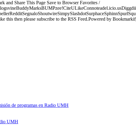
ark and Share This Page Save to Browser Favorites /
logsvineBuddyMarksBUMPzee!CiteULikeConnoteadel.icio.usDiggdii
erRedditSegnaloShoutwireSimpySlashdotSurphaceSphinnSpurlSqu
ke this then please subscribe to the RSS Feed.Powered by Bookmark
y emisión de programas en Radio UMH
Radio UMH