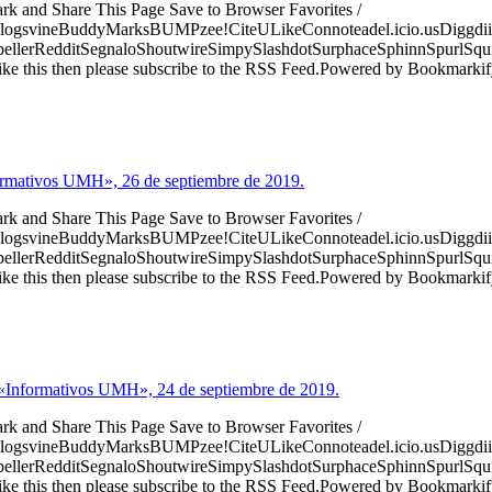
ark and Share This Page Save to Browser Favorites /
logsvineBuddyMarksBUMPzee!CiteULikeConnoteadel.icio.usDiggdii
erRedditSegnaloShoutwireSimpySlashdotSurphaceSphinnSpurlSqu
ke this then please subscribe to the RSS Feed.Powered by Bookmark
formativos UMH», 26 de septiembre de 2019.
ark and Share This Page Save to Browser Favorites /
logsvineBuddyMarksBUMPzee!CiteULikeConnoteadel.icio.usDiggdii
erRedditSegnaloShoutwireSimpySlashdotSurphaceSphinnSpurlSqu
ke this then please subscribe to the RSS Feed.Powered by Bookmark
 «Informativos UMH», 24 de septiembre de 2019.
ark and Share This Page Save to Browser Favorites /
logsvineBuddyMarksBUMPzee!CiteULikeConnoteadel.icio.usDiggdii
erRedditSegnaloShoutwireSimpySlashdotSurphaceSphinnSpurlSqu
ke this then please subscribe to the RSS Feed.Powered by Bookmark