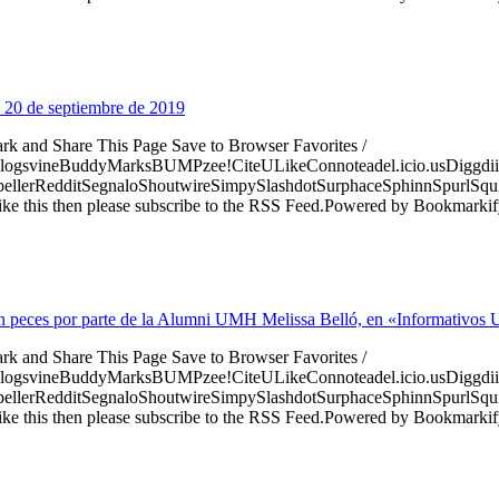
 20 de septiembre de 2019
ark and Share This Page Save to Browser Favorites /
logsvineBuddyMarksBUMPzee!CiteULikeConnoteadel.icio.usDiggdii
erRedditSegnaloShoutwireSimpySlashdotSurphaceSphinnSpurlSqu
ke this then please subscribe to the RSS Feed.Powered by Bookmark
l en peces por parte de la Alumni UMH Melissa Belló, en «Informativo
ark and Share This Page Save to Browser Favorites /
logsvineBuddyMarksBUMPzee!CiteULikeConnoteadel.icio.usDiggdii
erRedditSegnaloShoutwireSimpySlashdotSurphaceSphinnSpurlSqu
ke this then please subscribe to the RSS Feed.Powered by Bookmark