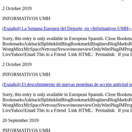
2 October 2019
INFORMATIVOS UMH
(Español) La Semana Europea del Deporte, en «Informativos UMH»,
Sorry, this entry is only available in European Spanish. Close Bookm
BookmarksAskbackflipblinklistBlogBookmarkBloglinesBlogMarksB
WongMixxMySpaceNetvouzNewsvineoneviewOnlyWirePlugIMPropell
LiveYahoo!Email This to a Friend Link HTML: Permalink: If you li
2 October 2019
INFORMATIVOS UMH
(Español) El descubrimiento de nuevas proteínas de acción antivira
Sorry, this entry is only available in European Spanish. Close Bookm
BookmarksAskbackflipblinklistBlogBookmarkBloglinesBlogMarksB
WongMixxMySpaceNetvouzNewsvineoneviewOnlyWirePlugIMPropell
LiveYahoo!Email This to a Friend Link HTML: Permalink: If you li
20 September 2019
INFORMATIVOS UMH