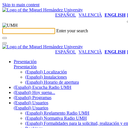
Skip to main content
ESPAÑOL
VALENCIÀ
ENGLISH
Enter your search
ESPAÑOL
VALENCIÀ
ENGLISH
Presentación
Presentación
(Español) Localización
(Español) Instalaciones
(Español) Horario de apertura
(Español) Escucha Radio UMH
(Español) Hoy suena...
(Español) Programas
(Español) Usuarios
(Español) Usuarios
(Español) Reglamento Radio UMH
(Español) Normativa Radio UMH
(Español) Formalidades para la solicitud, realización 