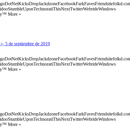
goDotNetKicksDropJackdzoneFacebookFarkFavesFriendsitefolkd.com
idooStumbleUponTechnoratiThisNextTwitterWebrideWindows
ify™ More »
», 5 de septiembre de 2019
goDotNetKicksDropJackdzoneFacebookFarkFavesFriendsitefolkd.com
idooStumbleUponTechnoratiThisNextTwitterWebrideWindows
ify™ More »
goDotNetKicksDropJackdzoneFacebookFarkFavesFriendsitefolkd.com
idooStumbleUponTechnoratiThisNextTwitterWebrideWindows
ify™ More »