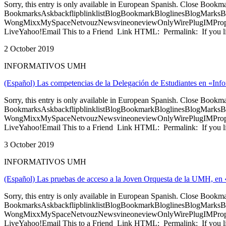
Sorry, this entry is only available in European Spanish. Close Bookm
BookmarksAskbackflipblinklistBlogBookmarkBloglinesBlogMarksB
WongMixxMySpaceNetvouzNewsvineoneviewOnlyWirePlugIMPropell
LiveYahoo!Email This to a Friend Link HTML: Permalink: If you li
2 October 2019
INFORMATIVOS UMH
(Español) Las competencias de la Delegación de Estudiantes en «In
Sorry, this entry is only available in European Spanish. Close Bookm
BookmarksAskbackflipblinklistBlogBookmarkBloglinesBlogMarksB
WongMixxMySpaceNetvouzNewsvineoneviewOnlyWirePlugIMPropell
LiveYahoo!Email This to a Friend Link HTML: Permalink: If you li
3 October 2019
INFORMATIVOS UMH
(Español) Las pruebas de acceso a la Joven Orquesta de la UMH, en
Sorry, this entry is only available in European Spanish. Close Bookm
BookmarksAskbackflipblinklistBlogBookmarkBloglinesBlogMarksB
WongMixxMySpaceNetvouzNewsvineoneviewOnlyWirePlugIMPropell
LiveYahoo!Email This to a Friend Link HTML: Permalink: If you li