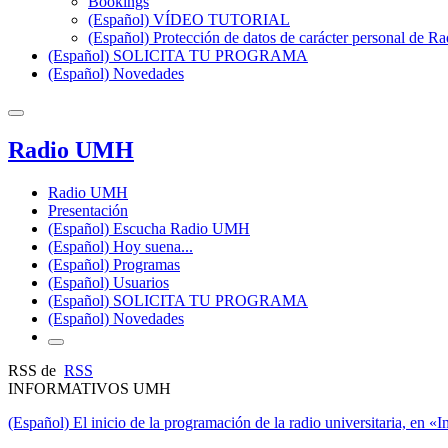
Bookings
(Español) VÍDEO TUTORIAL
(Español) Protección de datos de carácter personal de 
(Español) SOLICITA TU PROGRAMA
(Español) Novedades
Radio UMH
Radio UMH
Presentación
(Español) Escucha Radio UMH
(Español) Hoy suena...
(Español) Programas
(Español) Usuarios
(Español) SOLICITA TU PROGRAMA
(Español) Novedades
RSS de
RSS
INFORMATIVOS UMH
(Español) El inicio de la programación de la radio universitaria, en