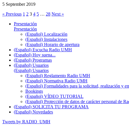
5 September 2019
« Previous
1
2
3
4
5
…
28
Next »
Presentación
Presentación
(Español) Localización
(Español) Instalaciones
(Español) Horario de apertura
(Español) Escucha Radio UMH
(Español) Hoy suena...
(Español) Programas
(Español) Usuarios
(Español) Usuarios
(Español) Reglamento Radio UMH
(Español) Normativa Radio UMH
(Español) Formalidades para la solicitud, realización 
Bookings
(Español) VÍDEO TUTORIAL
(Español) Protección de datos de carácter personal de 
(Español) SOLICITA TU PROGRAMA
(Español) Novedades
Tweets by RADIO_UMH