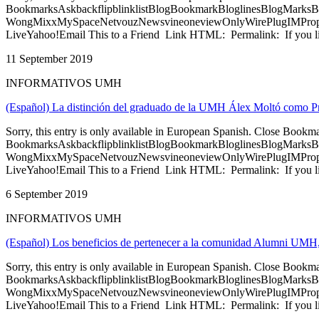
BookmarksAskbackflipblinklistBlogBookmarkBloglinesBlogMarksB
WongMixxMySpaceNetvouzNewsvineoneviewOnlyWirePlugIMPropell
LiveYahoo!Email This to a Friend Link HTML: Permalink: If you li
11 September 2019
INFORMATIVOS UMH
(Español) La distinción del graduado de la UMH Álex Moltó como P
Sorry, this entry is only available in European Spanish. Close Bookm
BookmarksAskbackflipblinklistBlogBookmarkBloglinesBlogMarksB
WongMixxMySpaceNetvouzNewsvineoneviewOnlyWirePlugIMPropell
LiveYahoo!Email This to a Friend Link HTML: Permalink: If you li
6 September 2019
INFORMATIVOS UMH
(Español) Los beneficios de pertenecer a la comunidad Alumni UMH
Sorry, this entry is only available in European Spanish. Close Bookm
BookmarksAskbackflipblinklistBlogBookmarkBloglinesBlogMarksB
WongMixxMySpaceNetvouzNewsvineoneviewOnlyWirePlugIMPropell
LiveYahoo!Email This to a Friend Link HTML: Permalink: If you li