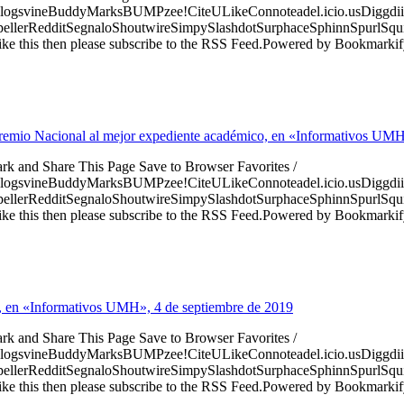
logsvineBuddyMarksBUMPzee!CiteULikeConnoteadel.icio.usDiggdii
erRedditSegnaloShoutwireSimpySlashdotSurphaceSphinnSpurlSqu
ke this then please subscribe to the RSS Feed.Powered by Bookmark
remio Nacional al mejor expediente académico, en «Informativos UMH
ark and Share This Page Save to Browser Favorites /
logsvineBuddyMarksBUMPzee!CiteULikeConnoteadel.icio.usDiggdii
erRedditSegnaloShoutwireSimpySlashdotSurphaceSphinnSpurlSqu
ke this then please subscribe to the RSS Feed.Powered by Bookmark
, en «Informativos UMH», 4 de septiembre de 2019
ark and Share This Page Save to Browser Favorites /
logsvineBuddyMarksBUMPzee!CiteULikeConnoteadel.icio.usDiggdii
erRedditSegnaloShoutwireSimpySlashdotSurphaceSphinnSpurlSqu
ke this then please subscribe to the RSS Feed.Powered by Bookmark