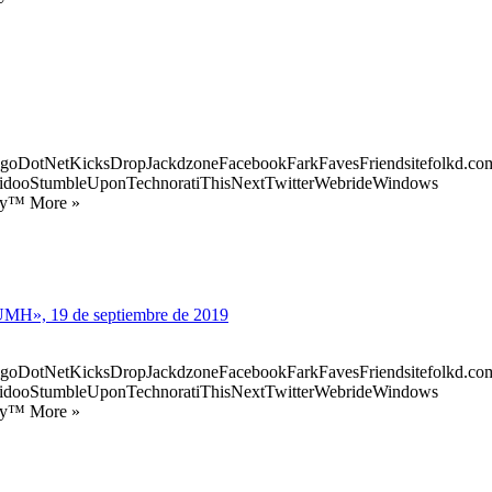
goDotNetKicksDropJackdzoneFacebookFarkFavesFriendsitefolkd.com
idooStumbleUponTechnoratiThisNextTwitterWebrideWindows
ify™ More »
s UMH», 19 de septiembre de 2019
goDotNetKicksDropJackdzoneFacebookFarkFavesFriendsitefolkd.com
idooStumbleUponTechnoratiThisNextTwitterWebrideWindows
ify™ More »