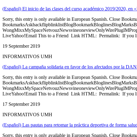
(Español) El inicio de las clases del curso académico 2019/2020, e
Sorry, this entry is only available in European Spanish. Close Bookm
BookmarksAskbackflipblinklistBlogBookmarkBloglinesBlogMarksB
WongMixxMySpaceNetvouzNewsvineoneviewOnlyWirePlugIMPropell
LiveYahoo!Email This to a Friend Link HTML: Permalink: If you li
19 September 2019
INFORMATIVOS UMH
(Español) La campaña solidaria en favor de los afectados por la D
Sorry, this entry is only available in European Spanish. Close Bookm
BookmarksAskbackflipblinklistBlogBookmarkBloglinesBlogMarksB
WongMixxMySpaceNetvouzNewsvineoneviewOnlyWirePlugIMPropell
LiveYahoo!Email This to a Friend Link HTML: Permalink: If you li
17 September 2019
INFORMATIVOS UMH
(Español) Las pautas para retomar la práctica deportiva de forma sal
Sorry, this entry is only available in European Spanish. Close Bookm