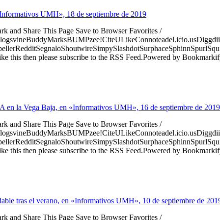
n «Informativos UMH», 18 de septiembre de 2019
ark and Share This Page Save to Browser Favorites /
logsvineBuddyMarksBUMPzee!CiteULikeConnoteadel.icio.usDiggdii
erRedditSegnaloShoutwireSimpySlashdotSurphaceSphinnSpurlSqu
ke this then please subscribe to the RSS Feed.Powered by Bookmark
ANA en la Vega Baja, en «Informativos UMH», 16 de septiembre de 2019
ark and Share This Page Save to Browser Favorites /
logsvineBuddyMarksBUMPzee!CiteULikeConnoteadel.icio.usDiggdii
erRedditSegnaloShoutwireSimpySlashdotSurphaceSphinnSpurlSqu
ke this then please subscribe to the RSS Feed.Powered by Bookmark
udable tras el verano, en «Informativos UMH», 10 de septiembre de 201
ark and Share This Page Save to Browser Favorites /