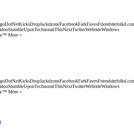
goDotNetKicksDropJackdzoneFacebookFarkFavesFriendsitefolkd.com
idooStumbleUponTechnoratiThisNextTwitterWebrideWindows
ify™ More »
goDotNetKicksDropJackdzoneFacebookFarkFavesFriendsitefolkd.com
idooStumbleUponTechnoratiThisNextTwitterWebrideWindows
ify™ More »
9