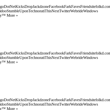
goDotNetKicksDropJackdzoneFacebookFarkFavesFriendsitefolkd.com
idooStumbleUponTechnoratiThisNextTwitterWebrideWindows
ify™ More »
goDotNetKicksDropJackdzoneFacebookFarkFavesFriendsitefolkd.com
idooStumbleUponTechnoratiThisNextTwitterWebrideWindows
ify™ More »
goDotNetKicksDropJackdzoneFacebookFarkFavesFriendsitefolkd.com
idooStumbleUponTechnoratiThisNextTwitterWebrideWindows
ify™ More »