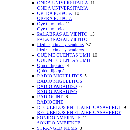
ONDA UNIVERSITARIA
11
ONDA UNIVERSITARIA
OPERA EGIPCIA
10
OPERA EGIPCIA
Oye tu mundo
11
Oye tu mundo
PALABRAS AL VIENTO
13
PALABRAS AL VIENTO
Piedras, cimas y senderos
37
Piedras, cimas y senderos
QUÉ ME CUENTAS UMH
10
QUÉ ME CUENTAS UMH
Quién dijo qué
4
Quién dijo qué
RADIO MIGUELITOS
5
RADIO MIGUELITOS
RADIO PARADISO
6
RADIO PARADISO
RADIOCINE
6
RADIOCINE
RECUERDOS EN EL AIRE-CASAVERDE
9
RECUERDOS EN EL AIRE-CASAVERDE
SONIDO AMBIENTE
11
SONIDO AMBIENTE
STRANGER FILMS
8