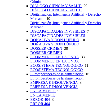
Crímina
DIÁLOGO CIENCIA Y SALUD
20
DIÁLOGO CIENCIA Y SALUD
Digitalización, Inteligencia Artificial y Derecho
Mercantil
10
Digitalización, Inteligencia Artificial y Derecho
Mercantil
DISCAPACIDADES INVISIBLES
7
DISCAPACIDADES INVISIBLES
DOÑA UVA Y DON LÚPULO
10
DOÑA UVA Y DON LÚPULO
DOSSIER CRIMEN
38
DOSSIER CRIMEN
ECOMMERCE EN LA ONDA
33
ECOMMERCE EN LA ONDA
ECOSISTEMA TECNOLÓGICO
11
ECOSISTEMA TECNOLÓGICO
El rompecabezas de la alimentación
16
El rompecabezas de la alimentación
EMPRESA E INSOLVENCIA
3
EMPRESA E INSOLVENCIA
EN LA MENTE
9
EN LA MENTE
ERROR 404
3
ERROR 404