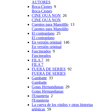
AUTORES
Boca-Ciones
9
Boca-Ciones
CINE QUA NON
26
CINE QUA NON
Cuentos para Manolillo
13
Cuentos para Manolillo
El contraplano
25
El contraplano
En versión original
146
En versión original
Fascineados
9
Fascineados
FILA 7
10
FILA 7
FUERA DE SERIES
92
FUERA DE SERIES
Gambatte
33
Gambatte
Gotas Hernandianas
29
Gotas Hernandianas
l'Estanteria
2
l'Estanteria
La cueva de los vinilos y otras historias
artísticas
59