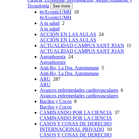
Tecnología
See more
#eXcepticUMH
18
#eXcepticUMH
A tu salud
2
A tu salud
ACCIÓN EN LAS AULAS
24
ACCIÓN EN LAS AULAS
ACTUALIDAD CAMPUS SANT JOAN
11
ACTUALIDAD CAMPUS SANT JOAN
Agrophoenix
24
Agrophoenix
Anti-Ro, La Dra. Autoinmune
5
Anti-Ro, La Dra. Autoinmune
ARU
287
ARU
Avances enfermedades cardiovasculares
6
Avances enfermedades cardiovasculares
Bacilos y Cocos
8
Bacilos y Cocos
CAMINANDO POR LA CIENCIA
37
CAMINANDO POR LA CIENCIA
CASOS Y COSAS DE DERECHO
INTERNACIONAL PRIVADO
10
CASOS Y COSAS DE DERECHO