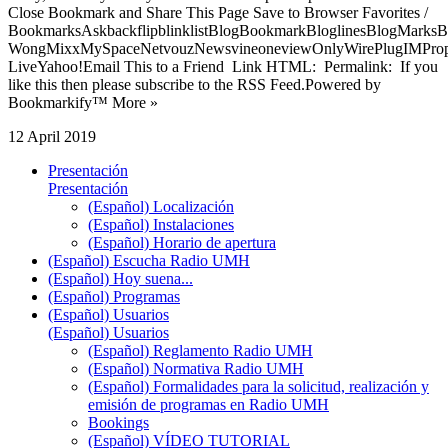
Close Bookmark and Share This Page Save to Browser Favorites /
BookmarksAskbackflipblinklistBlogBookmarkBloglinesBlogMarksB
WongMixxMySpaceNetvouzNewsvineoneviewOnlyWirePlugIMPropell
LiveYahoo!Email This to a Friend Link HTML: Permalink: If you
like this then please subscribe to the RSS Feed.Powered by
Bookmarkify™ More »
12 April 2019
Presentación
Presentación
(Español) Localización
(Español) Instalaciones
(Español) Horario de apertura
(Español) Escucha Radio UMH
(Español) Hoy suena...
(Español) Programas
(Español) Usuarios
(Español) Usuarios
(Español) Reglamento Radio UMH
(Español) Normativa Radio UMH
(Español) Formalidades para la solicitud, realización y
emisión de programas en Radio UMH
Bookings
(Español) VÍDEO TUTORIAL