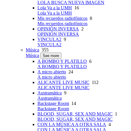
LOLA BUSCA NUEVA IMAGEN
Lola Va a la UMH
16
Lola Va a la UMH
Mis recuerdos radiofónicos
8
Mis recuerdos radiofónicos
OPINIÓN INVERSA
2
OPINIÓN INVERSA
VINCULA2
9
VINCULA2
Música
355
Música
See more
A BOMBO Y PLATILLO
6
A BOMBO Y PLATILLO
A micro abierto
24
A micro abierto
ALICANTE LIVE MUSIC
112
ALICANTE LIVE MUSIC
Austramática
9
Austramática
Backstage Room
14
Backstage Room
BLOOD, SUGAR, SEX AND MAGIC
1
BLOOD, SUGAR, SEX AND MAGIC
CON LA MÚSICA A OTRA SALA
4
CON LA MÚSICA A OTRA SALA