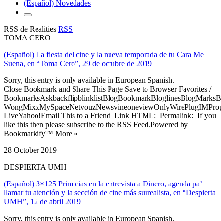
(Español) Novedades
RSS de Realities
RSS
TOMA CERO
(Español) La fiesta del cine y la nueva temporada de tu Cara Me
Suena, en “Toma Cero”, 29 de octubre de 2019
Sorry, this entry is only available in European Spanish.
Close Bookmark and Share This Page Save to Browser Favorites /
BookmarksAskbackflipblinklistBlogBookmarkBloglinesBlogMarksB
WongMixxMySpaceNetvouzNewsvineoneviewOnlyWirePlugIMPropell
LiveYahoo!Email This to a Friend Link HTML: Permalink: If you
like this then please subscribe to the RSS Feed.Powered by
Bookmarkify™ More »
28 October 2019
DESPIERTA UMH
(Español) 3×125 Primicias en la entrevista a Dinero, agenda pa’
llamar tu atención y la sección de cine más surrealista, en “Despierta
UMH”, 12 de abril 2019
Sorry, this entry is only available in European Spanish.