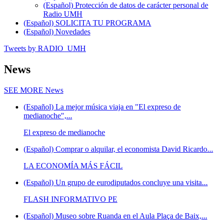
(Español) Protección de datos de carácter personal de
Radio UMH
(Español) SOLICITA TU PROGRAMA
(Español) Novedades
Tweets by RADIO_UMH
News
SEE MORE
News
(Español) La mejor música viaja en "El expreso de
medianoche",...
El expreso de medianoche
(Español) Comprar o alquilar, el economista David Ricardo...
LA ECONOMÍA MÁS FÁCIL
(Español) Un grupo de eurodiputados concluye una visita...
FLASH INFORMATIVO PE
(Español) Museo sobre Ruanda en el Aula Plaça de Baix,...