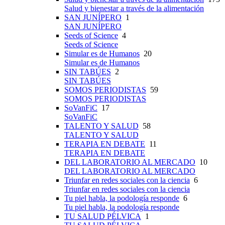
Salud y bienestar a través de la alimentación
SAN JUNÍPERO
1
SAN JUNÍPERO
Seeds of Science
4
Seeds of Science
Simular es de Humanos
20
Simular es de Humanos
SIN TABÚES
2
SIN TABÚES
SOMOS PERIODISTAS
59
SOMOS PERIODISTAS
SoVanFiC
17
SoVanFiC
TALENTO Y SALUD
58
TALENTO Y SALUD
TERAPIA EN DEBATE
11
TERAPIA EN DEBATE
DEL LABORATORIO AL MERCADO
10
DEL LABORATORIO AL MERCADO
Triunfar en redes sociales con la ciencia
6
Triunfar en redes sociales con la ciencia
Tu piel habla, la podología responde
6
Tu piel habla, la podología responde
TU SALUD PÉLVICA
1