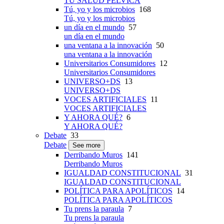
TU SALUD PÉLVICA
Tú, yo y los microbios
168
Tú, yo y los microbios
un día en el mundo
57
un día en el mundo
una ventana a la innovación
50
una ventana a la innovación
Universitarios Consumidores
12
Universitarios Consumidores
UNIVERSO+DS
13
UNIVERSO+DS
VOCES ARTIFICIALES
11
VOCES ARTIFICIALES
Y AHORA QUÉ?
6
Y AHORA QUÉ?
Debate
33
Debate
See more
Derribando Muros
141
Derribando Muros
IGUALDAD CONSTITUCIONAL
31
IGUALDAD CONSTITUCIONAL
POLÍTICA PARA APOLÍTICOS
14
POLÍTICA PARA APOLÍTICOS
Tu prens la paraula
7
Tu prens la paraula