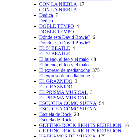
CON LA NIEBLA
17
CON LA NIEBLA
Dedica
7
Dedica
DOBLE TEMPO
4
DOBLE TEMPO
Dónde está David Bowie?
6
Dónde está David Bowie?
EL 5º BEATLE
4
EL 5º BEATLE
El bueno, el feo y el malo
48
El bueno, el feo y el malo
El expreso de medianoche
375
El expreso de medianoche
EL GRAZNIDO
3
EL GRAZNIDO
EL PRISMA MUSICAL
3
EL PRISMA MUSICAL
ESCUCHA CÓMO SUENA
54
ESCUCHA CÓMO SUENA
Escuela de Rock
28
Escuela de Rock
GETTING ROCK RIGHTS REBELION
16
GETTING ROCK RIGHTS REBELION
HABLAMOS DE MÚSICA
175