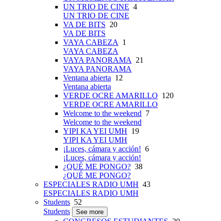
UN TRIO DE CINE
4
UN TRIO DE CINE
VA DE BITS
20
VA DE BITS
VAYA CABEZA
1
VAYA CABEZA
VAYA PANORAMA
21
VAYA PANORAMA
Ventana abierta
12
Ventana abierta
VERDE OCRE AMARILLO
120
VERDE OCRE AMARILLO
Welcome to the weekend
7
Welcome to the weekend
YIPI KA YEI UMH
19
YIPI KA YEI UMH
¡Luces, cámara y acción!
6
¡Luces, cámara y acción!
¿QUÉ ME PONGO?
38
¿QUÉ ME PONGO?
ESPECIALES RADIO UMH
43
ESPECIALES RADIO UMH
Students
52
Students
See more