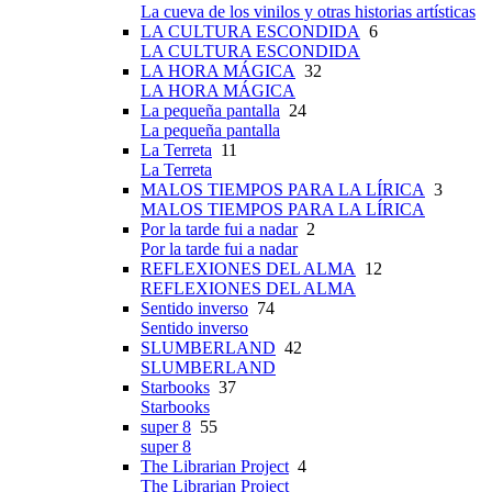
La cueva de los vinilos y otras historias artísticas
LA CULTURA ESCONDIDA
6
LA CULTURA ESCONDIDA
LA HORA MÁGICA
32
LA HORA MÁGICA
La pequeña pantalla
24
La pequeña pantalla
La Terreta
11
La Terreta
MALOS TIEMPOS PARA LA LÍRICA
3
MALOS TIEMPOS PARA LA LÍRICA
Por la tarde fui a nadar
2
Por la tarde fui a nadar
REFLEXIONES DEL ALMA
12
REFLEXIONES DEL ALMA
Sentido inverso
74
Sentido inverso
SLUMBERLAND
42
SLUMBERLAND
Starbooks
37
Starbooks
super 8
55
super 8
The Librarian Project
4
The Librarian Project