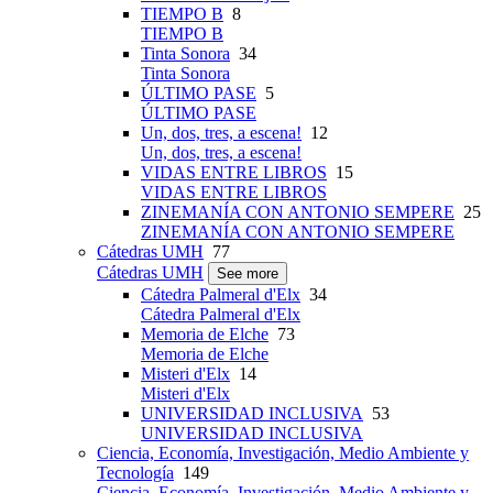
TIEMPO B
8
TIEMPO B
Tinta Sonora
34
Tinta Sonora
ÚLTIMO PASE
5
ÚLTIMO PASE
Un, dos, tres, a escena!
12
Un, dos, tres, a escena!
VIDAS ENTRE LIBROS
15
VIDAS ENTRE LIBROS
ZINEMANÍA CON ANTONIO SEMPERE
25
ZINEMANÍA CON ANTONIO SEMPERE
Cátedras UMH
77
Cátedras UMH
See more
Cátedra Palmeral d'Elx
34
Cátedra Palmeral d'Elx
Memoria de Elche
73
Memoria de Elche
Misteri d'Elx
14
Misteri d'Elx
UNIVERSIDAD INCLUSIVA
53
UNIVERSIDAD INCLUSIVA
Ciencia, Economía, Investigación, Medio Ambiente y
Tecnología
149
Ciencia, Economía, Investigación, Medio Ambiente y