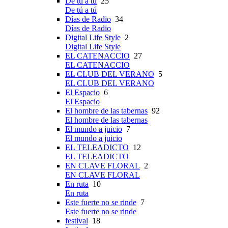
De tú a tú
25
De tú a tú
Días de Radio
34
Días de Radio
Digital Life Style
2
Digital Life Style
EL CATENACCIO
27
EL CATENACCIO
EL CLUB DEL VERANO
5
EL CLUB DEL VERANO
El Espacio
6
El Espacio
El hombre de las tabernas
92
El hombre de las tabernas
El mundo a juicio
7
El mundo a juicio
EL TELEADICTO
12
EL TELEADICTO
EN CLAVE FLORAL
2
EN CLAVE FLORAL
En ruta
10
En ruta
Este fuerte no se rinde
7
Este fuerte no se rinde
festival
18