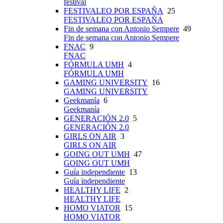
festival
FESTIVALEO POR ESPAÑA
25
FESTIVALEO POR ESPAÑA
Fin de semana con Antonio Sempere
49
Fin de semana con Antonio Sempere
FNAC
9
FNAC
FÓRMULA UMH
4
FÓRMULA UMH
GAMING UNIVERSITY
16
GAMING UNIVERSITY
Geekmanía
6
Geekmanía
GENERACIÓN 2.0
5
GENERACIÓN 2.0
GIRLS ON AIR
3
GIRLS ON AIR
GOING OUT UMH
47
GOING OUT UMH
Guía independiente
13
Guía independiente
HEALTHY LIFE
2
HEALTHY LIFE
HOMO VIATOR
15
HOMO VIATOR