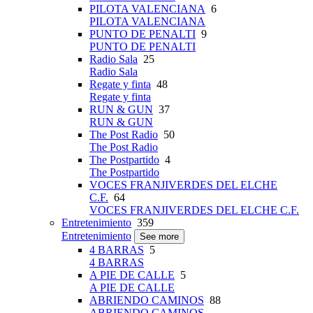
PILOTA VALENCIANA
6
PILOTA VALENCIANA
PUNTO DE PENALTI
9
PUNTO DE PENALTI
Radio Sala
25
Radio Sala
Regate y finta
48
Regate y finta
RUN & GUN
37
RUN & GUN
The Post Radio
50
The Post Radio
The Postpartido
4
The Postpartido
VOCES FRANJIVERDES DEL ELCHE
C.F.
64
VOCES FRANJIVERDES DEL ELCHE C.F.
Entretenimiento
359
Entretenimiento
See more
4 BARRAS
5
4 BARRAS
A PIE DE CALLE
5
A PIE DE CALLE
ABRIENDO CAMINOS
88
ABRIENDO CAMINOS