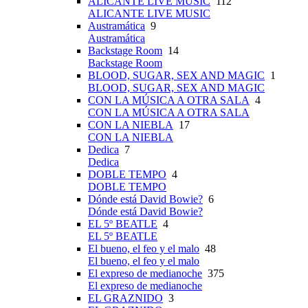
ALICANTE LIVE MUSIC
112
ALICANTE LIVE MUSIC
Austramática
9
Austramática
Backstage Room
14
Backstage Room
BLOOD, SUGAR, SEX AND MAGIC
1
BLOOD, SUGAR, SEX AND MAGIC
CON LA MÚSICA A OTRA SALA
4
CON LA MÚSICA A OTRA SALA
CON LA NIEBLA
17
CON LA NIEBLA
Dedica
7
Dedica
DOBLE TEMPO
4
DOBLE TEMPO
Dónde está David Bowie?
6
Dónde está David Bowie?
EL 5º BEATLE
4
EL 5º BEATLE
El bueno, el feo y el malo
48
El bueno, el feo y el malo
El expreso de medianoche
375
El expreso de medianoche
EL GRAZNIDO
3