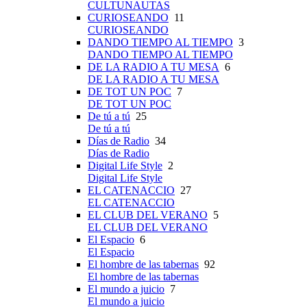
CULTUNAUTAS
CURIOSEANDO
11
CURIOSEANDO
DANDO TIEMPO AL TIEMPO
3
DANDO TIEMPO AL TIEMPO
DE LA RADIO A TU MESA
6
DE LA RADIO A TU MESA
DE TOT UN POC
7
DE TOT UN POC
De tú a tú
25
De tú a tú
Días de Radio
34
Días de Radio
Digital Life Style
2
Digital Life Style
EL CATENACCIO
27
EL CATENACCIO
EL CLUB DEL VERANO
5
EL CLUB DEL VERANO
El Espacio
6
El Espacio
El hombre de las tabernas
92
El hombre de las tabernas
El mundo a juicio
7
El mundo a juicio