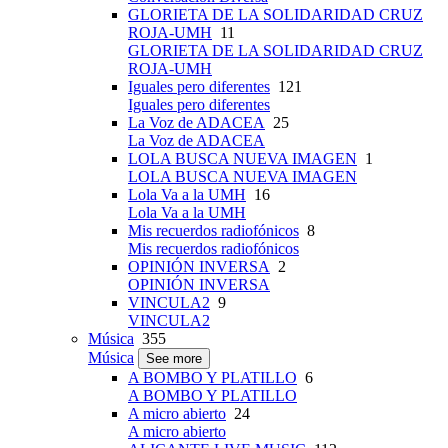
GLORIETA DE LA SOLIDARIDAD CRUZ
ROJA-UMH
11
GLORIETA DE LA SOLIDARIDAD CRUZ
ROJA-UMH
Iguales pero diferentes
121
Iguales pero diferentes
La Voz de ADACEA
25
La Voz de ADACEA
LOLA BUSCA NUEVA IMAGEN
1
LOLA BUSCA NUEVA IMAGEN
Lola Va a la UMH
16
Lola Va a la UMH
Mis recuerdos radiofónicos
8
Mis recuerdos radiofónicos
OPINIÓN INVERSA
2
OPINIÓN INVERSA
VINCULA2
9
VINCULA2
Música
355
Música
See more
A BOMBO Y PLATILLO
6
A BOMBO Y PLATILLO
A micro abierto
24
A micro abierto