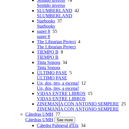
Sentido inverso
74
Sentido inverso
SLUMBERLAND
42
SLUMBERLAND
Starbooks
37
Starbooks
super 8
55
super 8
The Librarian Project
4
The Librarian Project
TIEMPO B
8
TIEMPO B
Tinta Sonora
34
Tinta Sonora
ÚLTIMO PASE
5
ÚLTIMO PASE
Un, dos, tres, a escena!
12
Un, dos, tres, a escena!
VIDAS ENTRE LIBROS
15
VIDAS ENTRE LIBROS
ZINEMANÍA CON ANTONIO SEMPERE
25
ZINEMANÍA CON ANTONIO SEMPERE
Cátedras UMH
77
Cátedras UMH
See more
Cátedra Palmeral d'Elx
34