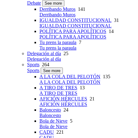
Debate
See more
Derribando Muros
141
Derribando Muros
IGUALDAD CONSTITUCIONAL
31
IGUALDAD CONSTITUCIONAL
POLÍTICA PARA APOLÍTICOS
14
POLÍTICA PARA APOLÍTICOS
Tu prens la paraula
7
Tu prens la paraula
Delegación al día
25
Delegación al día
Sports
264
Sports
See more
A LA COLA DEL PELOTÓN
135
A LA COLA DEL PELOTÓN
A TIRO DE TRES
13
A TIRO DE TRES
AFICIÓN HÉRCULES
21
AFICIÓN HÉRCULES
Baloncesto
24
Baloncesto
Bola de Nieve
5
Bola de Nieve
CADU
221
CADU