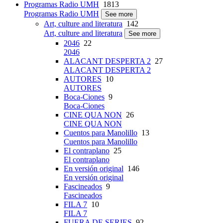
Programas Radio UMH
1813
Programas Radio UMH
See more
Art, culture and literatura
142
Art, culture and literatura
See more
2046
22
2046
ALACANT DESPERTA 2
27
ALACANT DESPERTA 2
AUTORES
10
AUTORES
Boca-Ciones
9
Boca-Ciones
CINE QUA NON
26
CINE QUA NON
Cuentos para Manolillo
13
Cuentos para Manolillo
El contraplano
25
El contraplano
En versión original
146
En versión original
Fascineados
9
Fascineados
FILA 7
10
FILA 7
FUERA DE SERIES
92