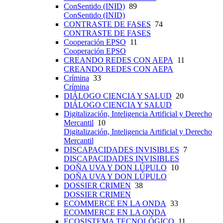
ConSentido (INID)
89
ConSentido (INID)
CONTRASTE DE FASES
74
CONTRASTE DE FASES
Cooperación EPSO
11
Cooperación EPSO
CREANDO REDES CON AEPA
11
CREANDO REDES CON AEPA
Crímina
33
Crímina
DIÁLOGO CIENCIA Y SALUD
20
DIÁLOGO CIENCIA Y SALUD
Digitalización, Inteligencia Artificial y Derecho
Mercantil
10
Digitalización, Inteligencia Artificial y Derecho
Mercantil
DISCAPACIDADES INVISIBLES
7
DISCAPACIDADES INVISIBLES
DOÑA UVA Y DON LÚPULO
10
DOÑA UVA Y DON LÚPULO
DOSSIER CRIMEN
38
DOSSIER CRIMEN
ECOMMERCE EN LA ONDA
33
ECOMMERCE EN LA ONDA
ECOSISTEMA TECNOLÓGICO
11