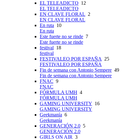
EL TELEADICTO
12
EL TELEADICTO
EN CLAVE FLORAL
2
EN CLAVE FLORAL
En ruta
10
En ruta
Este fuerte no se rinde
7
Este fuerte no se rinde
festival
18
festival
FESTIVALEO POR ESPAÑA
25
FESTIVALEO POR ESPAÑA
Fin de semana con Antonio Sempere
49
Fin de semana con Antonio Sempere
FNAC
9
FNAC
FÓRMULA UMH
4
FÓRMULA UMH
GAMING UNIVERSITY
16
GAMING UNIVERSITY
Geekmanía
6
Geekmanía
GENERACIÓN 2.0
5
GENERACIÓN 2.0
GIRLS ON AIR
3