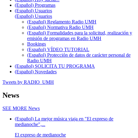
(Español) Programas
(Español) Usuarios
(Español) Usuarios
(Español) Reglamento Radio UMH
(Español) Normativa Radio UMH
(Español) Formalidades para la solicitud, realización y
emisión de programas en Radio UMH
Bookings
(Español) VÍDEO TUTORIAL
(Español) Protección de datos de carácter personal de
Radio UMH
(Español) SOLICITA TU PROGRAMA
(Español) Novedades
Tweets by RADIO_UMH
News
SEE MORE
News
(Español) La mejor música viaja en "El expreso de
medianoche",...
El expreso de medianoche