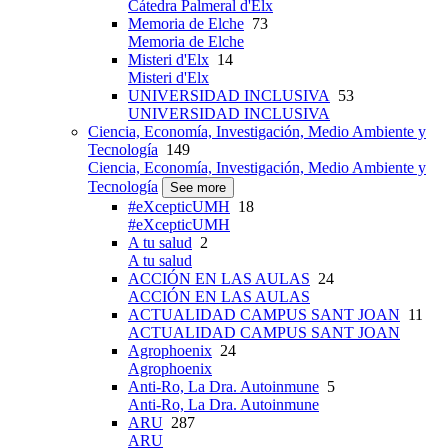
Cátedra Palmeral d'Elx
Memoria de Elche
73
Memoria de Elche
Misteri d'Elx
14
Misteri d'Elx
UNIVERSIDAD INCLUSIVA
53
UNIVERSIDAD INCLUSIVA
Ciencia, Economía, Investigación, Medio Ambiente y
Tecnología
149
Ciencia, Economía, Investigación, Medio Ambiente y
Tecnología
See more
#eXcepticUMH
18
#eXcepticUMH
A tu salud
2
A tu salud
ACCIÓN EN LAS AULAS
24
ACCIÓN EN LAS AULAS
ACTUALIDAD CAMPUS SANT JOAN
11
ACTUALIDAD CAMPUS SANT JOAN
Agrophoenix
24
Agrophoenix
Anti-Ro, La Dra. Autoinmune
5
Anti-Ro, La Dra. Autoinmune
ARU
287
ARU