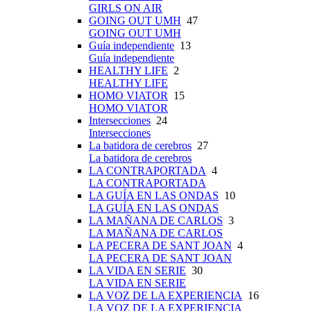
GIRLS ON AIR
GOING OUT UMH
47
GOING OUT UMH
Guía independiente
13
Guía independiente
HEALTHY LIFE
2
HEALTHY LIFE
HOMO VIATOR
15
HOMO VIATOR
Intersecciones
24
Intersecciones
La batidora de cerebros
27
La batidora de cerebros
LA CONTRAPORTADA
4
LA CONTRAPORTADA
LA GUÍA EN LAS ONDAS
10
LA GUÍA EN LAS ONDAS
LA MAÑANA DE CARLOS
3
LA MAÑANA DE CARLOS
LA PECERA DE SANT JOAN
4
LA PECERA DE SANT JOAN
LA VIDA EN SERIE
30
LA VIDA EN SERIE
LA VOZ DE LA EXPERIENCIA
16
LA VOZ DE LA EXPERIENCIA