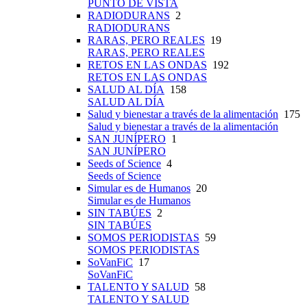
PUNTO DE VISTA
RADIODURANS
2
RADIODURANS
RARAS, PERO REALES
19
RARAS, PERO REALES
RETOS EN LAS ONDAS
192
RETOS EN LAS ONDAS
SALUD AL DÍA
158
SALUD AL DÍA
Salud y bienestar a través de la alimentación
175
Salud y bienestar a través de la alimentación
SAN JUNÍPERO
1
SAN JUNÍPERO
Seeds of Science
4
Seeds of Science
Simular es de Humanos
20
Simular es de Humanos
SIN TABÚES
2
SIN TABÚES
SOMOS PERIODISTAS
59
SOMOS PERIODISTAS
SoVanFiC
17
SoVanFiC
TALENTO Y SALUD
58
TALENTO Y SALUD