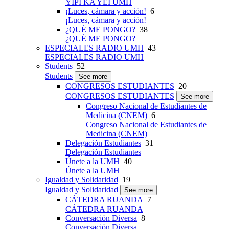
YIPI KA YEI UMH
¡Luces, cámara y acción!
6
¡Luces, cámara y acción!
¿QUÉ ME PONGO?
38
¿QUÉ ME PONGO?
ESPECIALES RADIO UMH
43
ESPECIALES RADIO UMH
Students
52
Students
See more
CONGRESOS ESTUDIANTES
20
CONGRESOS ESTUDIANTES
See more
Congreso Nacional de Estudiantes de
Medicina (CNEM)
6
Congreso Nacional de Estudiantes de
Medicina (CNEM)
Delegación Estudiantes
31
Delegación Estudiantes
Únete a la UMH
40
Únete a la UMH
Igualdad y Solidaridad
19
Igualdad y Solidaridad
See more
CÁTEDRA RUANDA
7
CÁTEDRA RUANDA
Conversación Diversa
8
Conversación Diversa