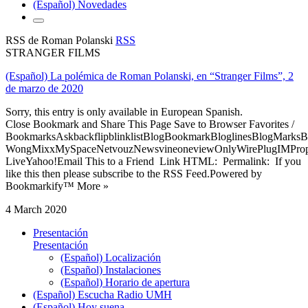
(Español) Novedades
RSS de Roman Polanski
RSS
STRANGER FILMS
(Español) La polémica de Roman Polanski, en “Stranger Films”, 2
de marzo de 2020
Sorry, this entry is only available in European Spanish.
Close Bookmark and Share This Page Save to Browser Favorites /
BookmarksAskbackflipblinklistBlogBookmarkBloglinesBlogMarksB
WongMixxMySpaceNetvouzNewsvineoneviewOnlyWirePlugIMPropell
LiveYahoo!Email This to a Friend Link HTML: Permalink: If you
like this then please subscribe to the RSS Feed.Powered by
Bookmarkify™ More »
4 March 2020
Presentación
Presentación
(Español) Localización
(Español) Instalaciones
(Español) Horario de apertura
(Español) Escucha Radio UMH
(Español) Hoy suena...