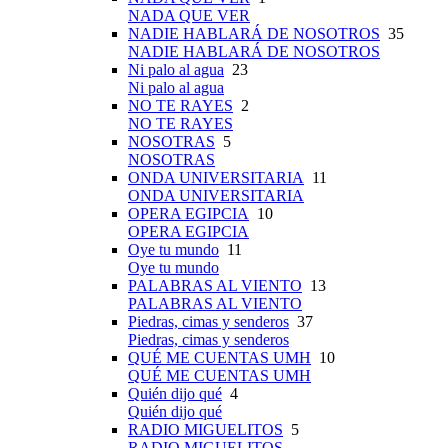
NADA QUE VER
NADIE HABLARÁ DE NOSOTROS
35
NADIE HABLARÁ DE NOSOTROS
Ni palo al agua
23
Ni palo al agua
NO TE RAYES
2
NO TE RAYES
NOSOTRAS
5
NOSOTRAS
ONDA UNIVERSITARIA
11
ONDA UNIVERSITARIA
OPERA EGIPCIA
10
OPERA EGIPCIA
Oye tu mundo
11
Oye tu mundo
PALABRAS AL VIENTO
13
PALABRAS AL VIENTO
Piedras, cimas y senderos
37
Piedras, cimas y senderos
QUÉ ME CUENTAS UMH
10
QUÉ ME CUENTAS UMH
Quién dijo qué
4
Quién dijo qué
RADIO MIGUELITOS
5
RADIO MIGUELITOS