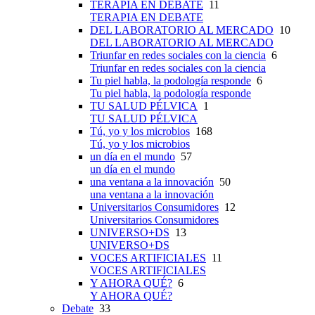
TERAPIA EN DEBATE
11
TERAPIA EN DEBATE
DEL LABORATORIO AL MERCADO
10
DEL LABORATORIO AL MERCADO
Triunfar en redes sociales con la ciencia
6
Triunfar en redes sociales con la ciencia
Tu piel habla, la podología responde
6
Tu piel habla, la podología responde
TU SALUD PÉLVICA
1
TU SALUD PÉLVICA
Tú, yo y los microbios
168
Tú, yo y los microbios
un día en el mundo
57
un día en el mundo
una ventana a la innovación
50
una ventana a la innovación
Universitarios Consumidores
12
Universitarios Consumidores
UNIVERSO+DS
13
UNIVERSO+DS
VOCES ARTIFICIALES
11
VOCES ARTIFICIALES
Y AHORA QUÉ?
6
Y AHORA QUÉ?
Debate
33