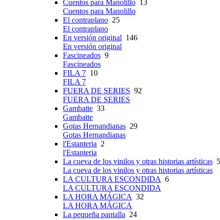
Cuentos para Manolillo
13
Cuentos para Manolillo
El contraplano
25
El contraplano
En versión original
146
En versión original
Fascineados
9
Fascineados
FILA 7
10
FILA 7
FUERA DE SERIES
92
FUERA DE SERIES
Gambatte
33
Gambatte
Gotas Hernandianas
29
Gotas Hernandianas
l'Estanteria
2
l'Estanteria
La cueva de los vinilos y otras historias artísticas
5
La cueva de los vinilos y otras historias artísticas
LA CULTURA ESCONDIDA
6
LA CULTURA ESCONDIDA
LA HORA MÁGICA
32
LA HORA MÁGICA
La pequeña pantalla
24