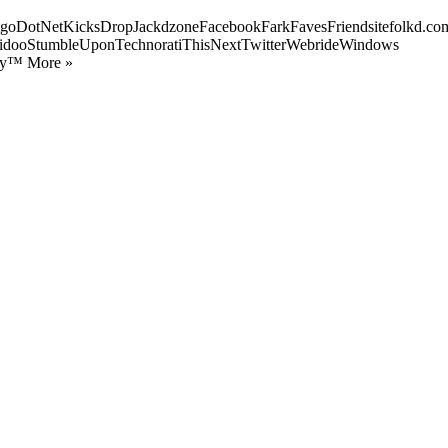
goDotNetKicksDropJackdzoneFacebookFarkFavesFriendsitefolkd.com
idooStumbleUponTechnoratiThisNextTwitterWebrideWindows
ify™ More »