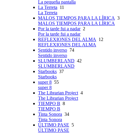
La pequeña pantalla
La Terreta
11
La Terreta
MALOS TIEMPOS PARA LA LÍRICA
3
MALOS TIEMPOS PARA LA LÍRICA
Por la tarde fui a nadar
2
Por la tarde fui a nadar
REFLEXIONES DEL ALMA
12
REFLEXIONES DEL ALMA
Sentido inverso
74
Sentido inverso
SLUMBERLAND
42
SLUMBERLAND
Starbooks
37
Starbooks
super 8
55
super 8
The Librarian Project
4
The Librarian Project
TIEMPO B
8
TIEMPO B
Tinta Sonora
34
Tinta Sonora
ÚLTIMO PASE
5
ÚLTIMO PASE