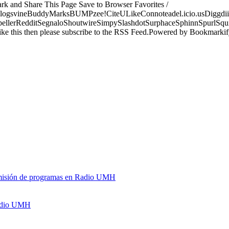
ark and Share This Page Save to Browser Favorites /
logsvineBuddyMarksBUMPzee!CiteULikeConnoteadel.icio.usDiggdii
erRedditSegnaloShoutwireSimpySlashdotSurphaceSphinnSpurlSqu
ke this then please subscribe to the RSS Feed.Powered by Bookmark
y emisión de programas en Radio UMH
Radio UMH