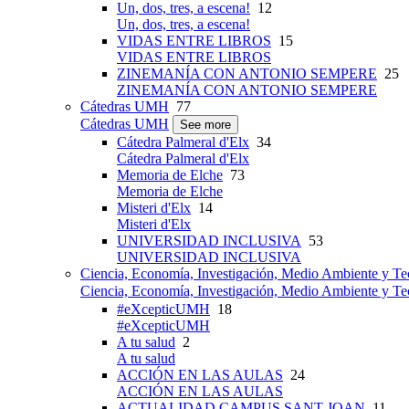
Un, dos, tres, a escena!
12
Un, dos, tres, a escena!
VIDAS ENTRE LIBROS
15
VIDAS ENTRE LIBROS
ZINEMANÍA CON ANTONIO SEMPERE
25
ZINEMANÍA CON ANTONIO SEMPERE
Cátedras UMH
77
Cátedras UMH
See more
Cátedra Palmeral d'Elx
34
Cátedra Palmeral d'Elx
Memoria de Elche
73
Memoria de Elche
Misteri d'Elx
14
Misteri d'Elx
UNIVERSIDAD INCLUSIVA
53
UNIVERSIDAD INCLUSIVA
Ciencia, Economía, Investigación, Medio Ambiente y Te
Ciencia, Economía, Investigación, Medio Ambiente y Te
#eXcepticUMH
18
#eXcepticUMH
A tu salud
2
A tu salud
ACCIÓN EN LAS AULAS
24
ACCIÓN EN LAS AULAS
ACTUALIDAD CAMPUS SANT JOAN
11