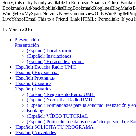
Sorry, this entry is only available in European Spanish. Close Bookm
BookmarksAskbackflipblinklistBlogBookmarkBloglinesBlogMarksB
WongMixxMySpaceNetvouzNewsvineoneviewOnlyWirePlugIMPropell
LiveYahoo!Email This to a Friend Link HTML: Permalink: If you li
15 March 2016
Presentación
Presentación
(Español) Localización
(Español) Instalaciones
(Español) Horario de apertura
(Español) Escucha Radio UMH
(Español) Hoy suena...
(Español) Programas
(Español) Usuarios
(Español) Usuarios
(Español) Reglamento Radio UMH
(Español) Normativa Radio UMH
(Español) Formalidades para la solicitud, realización 
Bookings
(Español) VÍDEO TUTORIAL
(Español) Protección de datos de carácter personal de 
(Español) SOLICITA TU PROGRAMA
(Español) Novedades