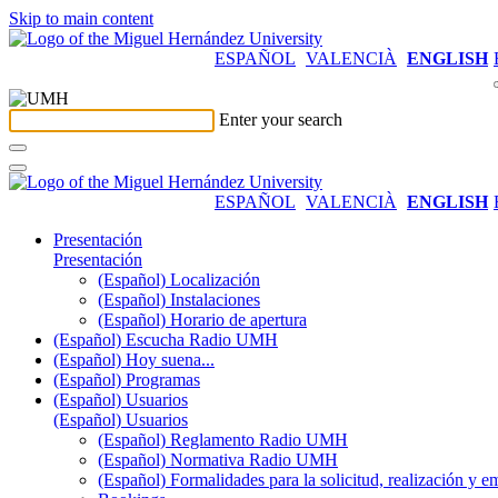
Skip to main content
ESPAÑOL
VALENCIÀ
ENGLISH
Enter your search
ESPAÑOL
VALENCIÀ
ENGLISH
Presentación
Presentación
(Español) Localización
(Español) Instalaciones
(Español) Horario de apertura
(Español) Escucha Radio UMH
(Español) Hoy suena...
(Español) Programas
(Español) Usuarios
(Español) Usuarios
(Español) Reglamento Radio UMH
(Español) Normativa Radio UMH
(Español) Formalidades para la solicitud, realización 