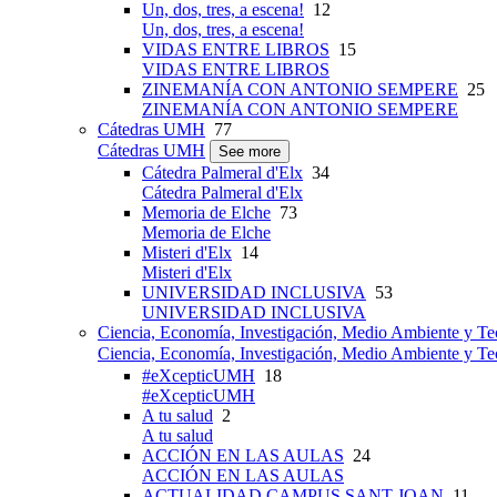
Un, dos, tres, a escena!
12
Un, dos, tres, a escena!
VIDAS ENTRE LIBROS
15
VIDAS ENTRE LIBROS
ZINEMANÍA CON ANTONIO SEMPERE
25
ZINEMANÍA CON ANTONIO SEMPERE
Cátedras UMH
77
Cátedras UMH
See more
Cátedra Palmeral d'Elx
34
Cátedra Palmeral d'Elx
Memoria de Elche
73
Memoria de Elche
Misteri d'Elx
14
Misteri d'Elx
UNIVERSIDAD INCLUSIVA
53
UNIVERSIDAD INCLUSIVA
Ciencia, Economía, Investigación, Medio Ambiente y Te
Ciencia, Economía, Investigación, Medio Ambiente y Te
#eXcepticUMH
18
#eXcepticUMH
A tu salud
2
A tu salud
ACCIÓN EN LAS AULAS
24
ACCIÓN EN LAS AULAS
ACTUALIDAD CAMPUS SANT JOAN
11