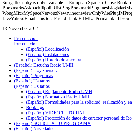
Sorry, this entry is only available in European Spanish. Close Bookm
BookmarksAskbackflipblinklistBlogBookmarkBloglinesBlogMarksB
WongMixxMySpaceNetvouzNewsvineoneviewOnlyWirePlugIMPropell
LiveYahoo!Email This to a Friend Link HTML: Permalink: If you li
13 November 2014
Presentación
Presentación
(Español) Localización
(Español) Instalaciones
(Español) Horario de apertura
(Español) Escucha Radio UMH
(Español) Hoy suena...
(Español) Programas
(Español) Usuarios
(Español) Usuarios
(Español) Reglamento Radio UMH
(Español) Normativa Radio UMH
(Español) Formalidades para la solicitud, realización 
Bookings
(Español) VÍDEO TUTORIAL
(Español) Protección de datos de carácter personal de 
(Español) SOLICITA TU PROGRAMA
(Español) Novedades