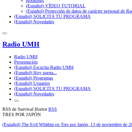
Bookings
(Español) VÍDEO TUTORIAL
(Español) Protección de datos de carácter personal de 
(Español) SOLICITA TU PROGRAMA
(Español) Novedades
Radio UMH
Radio UMH
Presentación
(Español) Escucha Radio UMH
(Español) Hoy suena...
(Español) Programas
(Español) Usuarios
(Español) SOLICITA TU PROGRAMA
(Español) Novedades
RSS de Survival Horror
RSS
TRES POR JAPÓN
(Español) The Evil Whithin en Tres por Japón, 13 de noviembre de 2