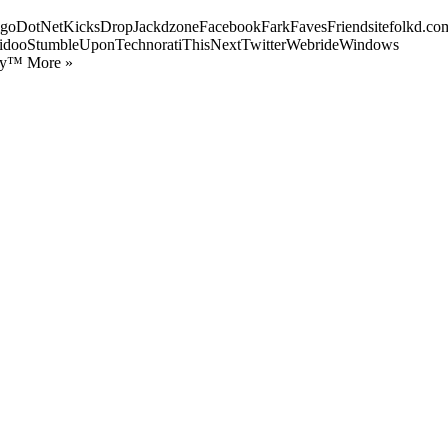
goDotNetKicksDropJackdzoneFacebookFarkFavesFriendsitefolkd.com
idooStumbleUponTechnoratiThisNextTwitterWebrideWindows
ify™ More »