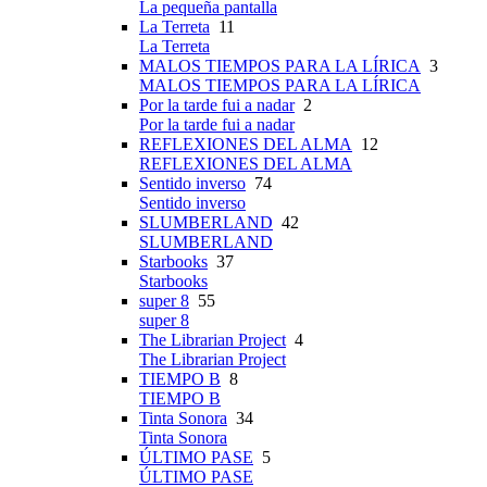
La pequeña pantalla
La Terreta
11
La Terreta
MALOS TIEMPOS PARA LA LÍRICA
3
MALOS TIEMPOS PARA LA LÍRICA
Por la tarde fui a nadar
2
Por la tarde fui a nadar
REFLEXIONES DEL ALMA
12
REFLEXIONES DEL ALMA
Sentido inverso
74
Sentido inverso
SLUMBERLAND
42
SLUMBERLAND
Starbooks
37
Starbooks
super 8
55
super 8
The Librarian Project
4
The Librarian Project
TIEMPO B
8
TIEMPO B
Tinta Sonora
34
Tinta Sonora
ÚLTIMO PASE
5
ÚLTIMO PASE