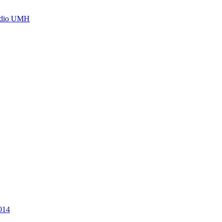
Radio UMH
014