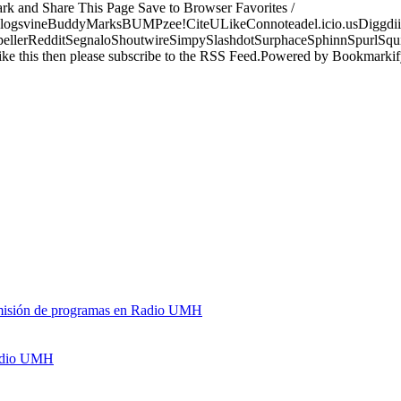
ark and Share This Page Save to Browser Favorites /
logsvineBuddyMarksBUMPzee!CiteULikeConnoteadel.icio.usDiggdii
erRedditSegnaloShoutwireSimpySlashdotSurphaceSphinnSpurlSqu
ke this then please subscribe to the RSS Feed.Powered by Bookmark
y emisión de programas en Radio UMH
Radio UMH