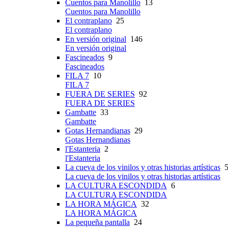
Cuentos para Manolillo
13
Cuentos para Manolillo
El contraplano
25
El contraplano
En versión original
146
En versión original
Fascineados
9
Fascineados
FILA 7
10
FILA 7
FUERA DE SERIES
92
FUERA DE SERIES
Gambatte
33
Gambatte
Gotas Hernandianas
29
Gotas Hernandianas
l'Estanteria
2
l'Estanteria
La cueva de los vinilos y otras historias artísticas
5
La cueva de los vinilos y otras historias artísticas
LA CULTURA ESCONDIDA
6
LA CULTURA ESCONDIDA
LA HORA MÁGICA
32
LA HORA MÁGICA
La pequeña pantalla
24