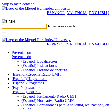
Skip to main content
ESPAÑOL
VALENCIÀ
ENGLISH
Enter your search
ESPAÑOL
VALENCIÀ
ENGLISH
Presentación
Presentación
(Español) Localización
(Español) Instalaciones
(Español) Horario de apertura
(Español) Escucha Radio UMH
(Español) Hoy suena...
(Español) Programas
(Español) Usuarios
(Español) Usuarios
(Español) Reglamento Radio UMH
(Español) Normativa Radio UMH
(Español) Formalidades para la solicitud, realización 