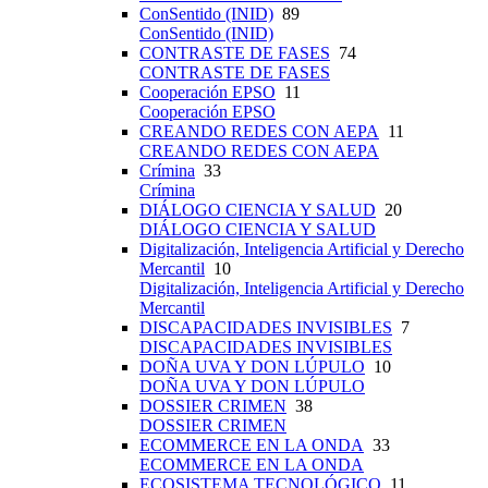
ConSentido (INID)
89
ConSentido (INID)
CONTRASTE DE FASES
74
CONTRASTE DE FASES
Cooperación EPSO
11
Cooperación EPSO
CREANDO REDES CON AEPA
11
CREANDO REDES CON AEPA
Crímina
33
Crímina
DIÁLOGO CIENCIA Y SALUD
20
DIÁLOGO CIENCIA Y SALUD
Digitalización, Inteligencia Artificial y Derecho
Mercantil
10
Digitalización, Inteligencia Artificial y Derecho
Mercantil
DISCAPACIDADES INVISIBLES
7
DISCAPACIDADES INVISIBLES
DOÑA UVA Y DON LÚPULO
10
DOÑA UVA Y DON LÚPULO
DOSSIER CRIMEN
38
DOSSIER CRIMEN
ECOMMERCE EN LA ONDA
33
ECOMMERCE EN LA ONDA
ECOSISTEMA TECNOLÓGICO
11