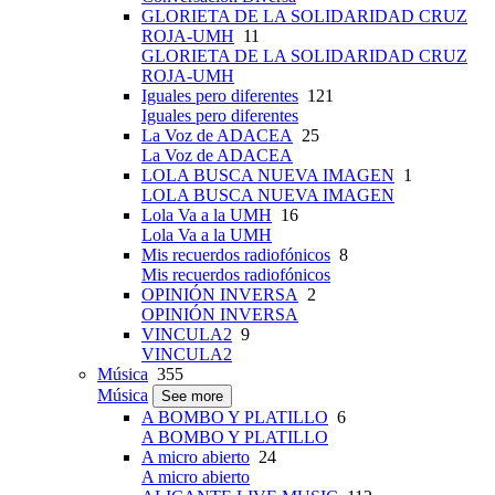
GLORIETA DE LA SOLIDARIDAD CRUZ
ROJA-UMH
11
GLORIETA DE LA SOLIDARIDAD CRUZ
ROJA-UMH
Iguales pero diferentes
121
Iguales pero diferentes
La Voz de ADACEA
25
La Voz de ADACEA
LOLA BUSCA NUEVA IMAGEN
1
LOLA BUSCA NUEVA IMAGEN
Lola Va a la UMH
16
Lola Va a la UMH
Mis recuerdos radiofónicos
8
Mis recuerdos radiofónicos
OPINIÓN INVERSA
2
OPINIÓN INVERSA
VINCULA2
9
VINCULA2
Música
355
Música
See more
A BOMBO Y PLATILLO
6
A BOMBO Y PLATILLO
A micro abierto
24
A micro abierto