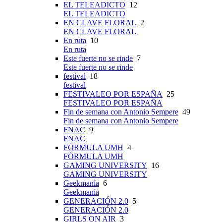
EL TELEADICTO
12
EL TELEADICTO
EN CLAVE FLORAL
2
EN CLAVE FLORAL
En ruta
10
En ruta
Este fuerte no se rinde
7
Este fuerte no se rinde
festival
18
festival
FESTIVALEO POR ESPAÑA
25
FESTIVALEO POR ESPAÑA
Fin de semana con Antonio Sempere
49
Fin de semana con Antonio Sempere
FNAC
9
FNAC
FÓRMULA UMH
4
FÓRMULA UMH
GAMING UNIVERSITY
16
GAMING UNIVERSITY
Geekmanía
6
Geekmanía
GENERACIÓN 2.0
5
GENERACIÓN 2.0
GIRLS ON AIR
3