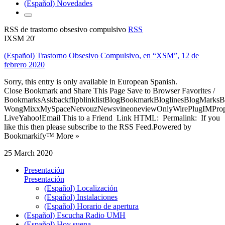
(Español) Novedades
RSS de trastorno obsesivo compulsivo
RSS
IXSM 20'
(Español) Trastorno Obsesivo Compulsivo, en “XSM”, 12 de
febrero 2020
Sorry, this entry is only available in European Spanish.
Close Bookmark and Share This Page Save to Browser Favorites /
BookmarksAskbackflipblinklistBlogBookmarkBloglinesBlogMarksB
WongMixxMySpaceNetvouzNewsvineoneviewOnlyWirePlugIMPropell
LiveYahoo!Email This to a Friend Link HTML: Permalink: If you
like this then please subscribe to the RSS Feed.Powered by
Bookmarkify™ More »
25 March 2020
Presentación
Presentación
(Español) Localización
(Español) Instalaciones
(Español) Horario de apertura
(Español) Escucha Radio UMH
(Español) Hoy suena...