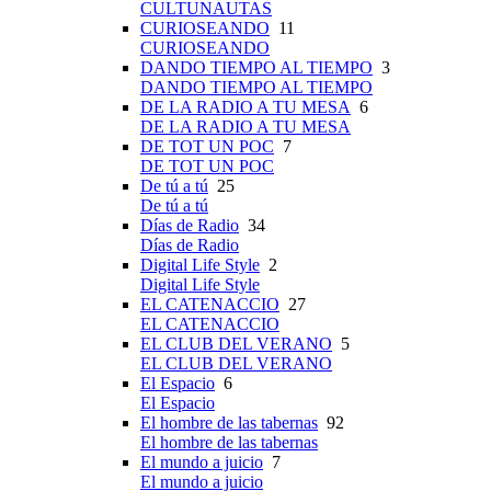
CULTUNAUTAS
CURIOSEANDO
11
CURIOSEANDO
DANDO TIEMPO AL TIEMPO
3
DANDO TIEMPO AL TIEMPO
DE LA RADIO A TU MESA
6
DE LA RADIO A TU MESA
DE TOT UN POC
7
DE TOT UN POC
De tú a tú
25
De tú a tú
Días de Radio
34
Días de Radio
Digital Life Style
2
Digital Life Style
EL CATENACCIO
27
EL CATENACCIO
EL CLUB DEL VERANO
5
EL CLUB DEL VERANO
El Espacio
6
El Espacio
El hombre de las tabernas
92
El hombre de las tabernas
El mundo a juicio
7
El mundo a juicio