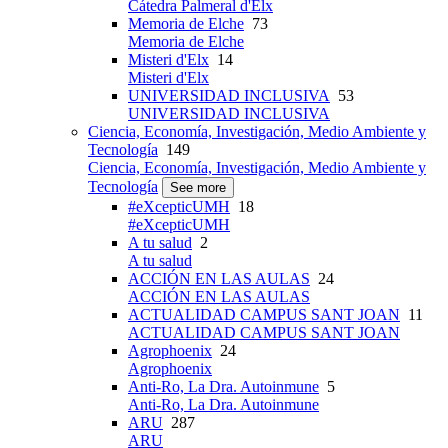
Cátedra Palmeral d'Elx
Memoria de Elche
73
Memoria de Elche
Misteri d'Elx
14
Misteri d'Elx
UNIVERSIDAD INCLUSIVA
53
UNIVERSIDAD INCLUSIVA
Ciencia, Economía, Investigación, Medio Ambiente y
Tecnología
149
Ciencia, Economía, Investigación, Medio Ambiente y
Tecnología
See more
#eXcepticUMH
18
#eXcepticUMH
A tu salud
2
A tu salud
ACCIÓN EN LAS AULAS
24
ACCIÓN EN LAS AULAS
ACTUALIDAD CAMPUS SANT JOAN
11
ACTUALIDAD CAMPUS SANT JOAN
Agrophoenix
24
Agrophoenix
Anti-Ro, La Dra. Autoinmune
5
Anti-Ro, La Dra. Autoinmune
ARU
287
ARU