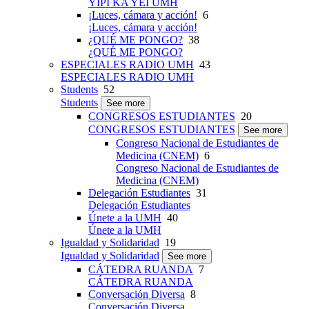
YIPI KA YEI UMH
¡Luces, cámara y acción!
6
¡Luces, cámara y acción!
¿QUÉ ME PONGO?
38
¿QUÉ ME PONGO?
ESPECIALES RADIO UMH
43
ESPECIALES RADIO UMH
Students
52
Students
See more
CONGRESOS ESTUDIANTES
20
CONGRESOS ESTUDIANTES
See more
Congreso Nacional de Estudiantes de
Medicina (CNEM)
6
Congreso Nacional de Estudiantes de
Medicina (CNEM)
Delegación Estudiantes
31
Delegación Estudiantes
Únete a la UMH
40
Únete a la UMH
Igualdad y Solidaridad
19
Igualdad y Solidaridad
See more
CÁTEDRA RUANDA
7
CÁTEDRA RUANDA
Conversación Diversa
8
Conversación Diversa