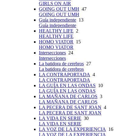
GIRLS ON AIR
GOING OUT UMH
47
GOING OUT UMH
Guía independiente
13
Guía independiente
HEALTHY LIFE
2
HEALTHY LIFE
HOMO VIATOR
15
HOMO VIATOR
Intersecciones
24
Intersecciones
La batidora de cerebros
27
La batidora de cerebros
LA CONTRAPORTADA
4
LA CONTRAPORTADA
LA GUÍA EN LAS ONDAS
10
LA GUÍA EN LAS ONDAS
LA MAÑANA DE CARLOS
3
LA MAÑANA DE CARLOS
LA PECERA DE SANT JOAN
4
LA PECERA DE SANT JOAN
LA VIDA EN SERIE
30
LA VIDA EN SERIE
LA VOZ DE LA EXPERIENCIA
16
LA VOZ DE LA EXPERIENCIA