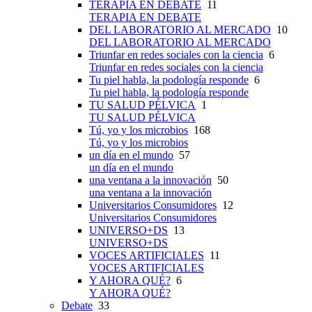
TERAPIA EN DEBATE
11
TERAPIA EN DEBATE
DEL LABORATORIO AL MERCADO
10
DEL LABORATORIO AL MERCADO
Triunfar en redes sociales con la ciencia
6
Triunfar en redes sociales con la ciencia
Tu piel habla, la podología responde
6
Tu piel habla, la podología responde
TU SALUD PÉLVICA
1
TU SALUD PÉLVICA
Tú, yo y los microbios
168
Tú, yo y los microbios
un día en el mundo
57
un día en el mundo
una ventana a la innovación
50
una ventana a la innovación
Universitarios Consumidores
12
Universitarios Consumidores
UNIVERSO+DS
13
UNIVERSO+DS
VOCES ARTIFICIALES
11
VOCES ARTIFICIALES
Y AHORA QUÉ?
6
Y AHORA QUÉ?
Debate
33