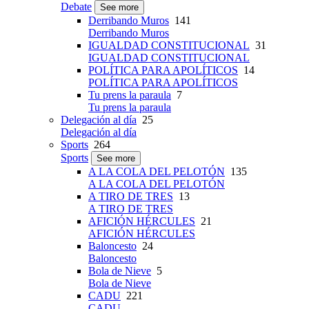
Debate
See more
Derribando Muros
141
Derribando Muros
IGUALDAD CONSTITUCIONAL
31
IGUALDAD CONSTITUCIONAL
POLÍTICA PARA APOLÍTICOS
14
POLÍTICA PARA APOLÍTICOS
Tu prens la paraula
7
Tu prens la paraula
Delegación al día
25
Delegación al día
Sports
264
Sports
See more
A LA COLA DEL PELOTÓN
135
A LA COLA DEL PELOTÓN
A TIRO DE TRES
13
A TIRO DE TRES
AFICIÓN HÉRCULES
21
AFICIÓN HÉRCULES
Baloncesto
24
Baloncesto
Bola de Nieve
5
Bola de Nieve
CADU
221
CADU