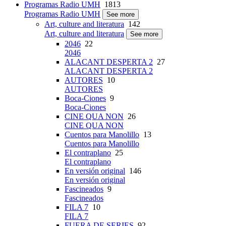
Programas Radio UMH
1813
Programas Radio UMH
See more
Art, culture and literatura
142
Art, culture and literatura
See more
2046
22
2046
ALACANT DESPERTA 2
27
ALACANT DESPERTA 2
AUTORES
10
AUTORES
Boca-Ciones
9
Boca-Ciones
CINE QUA NON
26
CINE QUA NON
Cuentos para Manolillo
13
Cuentos para Manolillo
El contraplano
25
El contraplano
En versión original
146
En versión original
Fascineados
9
Fascineados
FILA 7
10
FILA 7
FUERA DE SERIES
92