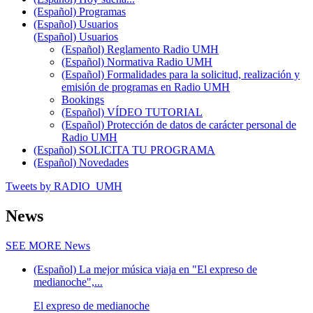
(Español) Programas
(Español) Usuarios
(Español) Usuarios
(Español) Reglamento Radio UMH
(Español) Normativa Radio UMH
(Español) Formalidades para la solicitud, realización y
emisión de programas en Radio UMH
Bookings
(Español) VÍDEO TUTORIAL
(Español) Protección de datos de carácter personal de
Radio UMH
(Español) SOLICITA TU PROGRAMA
(Español) Novedades
Tweets by RADIO_UMH
News
SEE MORE
News
(Español) La mejor música viaja en "El expreso de
medianoche",...
El expreso de medianoche