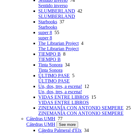
Sentido inverso
74
Sentido inverso
SLUMBERLAND
42
SLUMBERLAND
Starbooks
37
Starbooks
super 8
55
super 8
The Librarian Project
4
The Librarian Project
TIEMPO B
8
TIEMPO B
Tinta Sonora
34
Tinta Sonora
ÚLTIMO PASE
5
ÚLTIMO PASE
Un, dos, tres, a escena!
12
Un, dos, tres, a escena!
VIDAS ENTRE LIBROS
15
VIDAS ENTRE LIBROS
ZINEMANÍA CON ANTONIO SEMPERE
25
ZINEMANÍA CON ANTONIO SEMPERE
Cátedras UMH
77
Cátedras UMH
See more
Cátedra Palmeral d'Elx
34