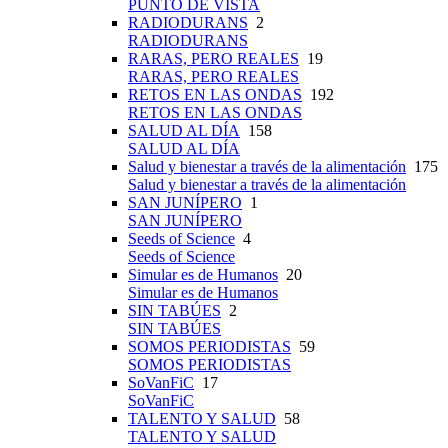
PUNTO DE VISTA
RADIODURANS
2
RADIODURANS
RARAS, PERO REALES
19
RARAS, PERO REALES
RETOS EN LAS ONDAS
192
RETOS EN LAS ONDAS
SALUD AL DÍA
158
SALUD AL DÍA
Salud y bienestar a través de la alimentación
175
Salud y bienestar a través de la alimentación
SAN JUNÍPERO
1
SAN JUNÍPERO
Seeds of Science
4
Seeds of Science
Simular es de Humanos
20
Simular es de Humanos
SIN TABÚES
2
SIN TABÚES
SOMOS PERIODISTAS
59
SOMOS PERIODISTAS
SoVanFiC
17
SoVanFiC
TALENTO Y SALUD
58
TALENTO Y SALUD