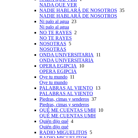
NADA QUE VER
NADIE HABLARÁ DE NOSOTROS
35
NADIE HABLARÁ DE NOSOTROS
Ni palo al agua
23
Ni palo al agua
NO TE RAYES
2
NO TE RAYES
NOSOTRAS
5
NOSOTRAS
ONDA UNIVERSITARIA
11
ONDA UNIVERSITARIA
OPERA EGIPCIA
10
OPERA EGIPCIA
Oye tu mundo
11
Oye tu mundo
PALABRAS AL VIENTO
13
PALABRAS AL VIENTO
Piedras, cimas y senderos
37
Piedras, cimas y senderos
QUÉ ME CUENTAS UMH
10
QUÉ ME CUENTAS UMH
Quién dijo qué
4
Quién dijo qué
RADIO MIGUELITOS
5
RADIO MIGUELITOS