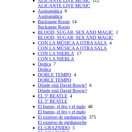
ALICANTE LIVE MUSIC
112
ALICANTE LIVE MUSIC
Austramática
9
Austramática
Backstage Room
14
Backstage Room
BLOOD, SUGAR, SEX AND MAGIC
1
BLOOD, SUGAR, SEX AND MAGIC
CON LA MÚSICA A OTRA SALA
4
CON LA MÚSICA A OTRA SALA
CON LA NIEBLA
17
CON LA NIEBLA
Dedica
7
Dedica
DOBLE TEMPO
4
DOBLE TEMPO
Dónde está David Bowie?
6
Dónde está David Bowie?
EL 5º BEATLE
4
EL 5º BEATLE
El bueno, el feo y el malo
48
El bueno, el feo y el malo
El expreso de medianoche
375
El expreso de medianoche
EL GRAZNIDO
3