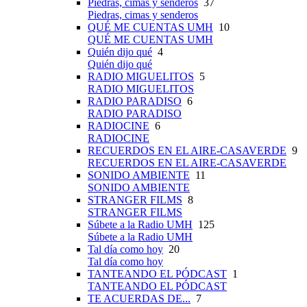
Piedras, cimas y senderos
37
Piedras, cimas y senderos
QUÉ ME CUENTAS UMH
10
QUÉ ME CUENTAS UMH
Quién dijo qué
4
Quién dijo qué
RADIO MIGUELITOS
5
RADIO MIGUELITOS
RADIO PARADISO
6
RADIO PARADISO
RADIOCINE
6
RADIOCINE
RECUERDOS EN EL AIRE-CASAVERDE
9
RECUERDOS EN EL AIRE-CASAVERDE
SONIDO AMBIENTE
11
SONIDO AMBIENTE
STRANGER FILMS
8
STRANGER FILMS
Súbete a la Radio UMH
125
Súbete a la Radio UMH
Tal día como hoy
20
Tal día como hoy
TANTEANDO EL PÓDCAST
1
TANTEANDO EL PÓDCAST
TE ACUERDAS DE...
7