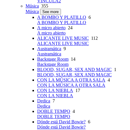
VINCULA2
Música
355
Música
See more
A BOMBO Y PLATILLO
6
A BOMBO Y PLATILLO
A micro abierto
24
A micro abierto
ALICANTE LIVE MUSIC
112
ALICANTE LIVE MUSIC
Austramática
9
Austramática
Backstage Room
14
Backstage Room
BLOOD, SUGAR, SEX AND MAGIC
1
BLOOD, SUGAR, SEX AND MAGIC
CON LA MÚSICA A OTRA SALA
4
CON LA MÚSICA A OTRA SALA
CON LA NIEBLA
17
CON LA NIEBLA
Dedica
7
Dedica
DOBLE TEMPO
4
DOBLE TEMPO
Dónde está David Bowie?
6
Dónde está David Bowie?