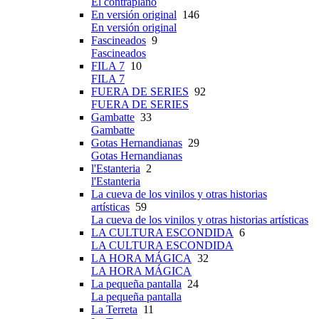
El contraplano
En versión original
146
En versión original
Fascineados
9
Fascineados
FILA 7
10
FILA 7
FUERA DE SERIES
92
FUERA DE SERIES
Gambatte
33
Gambatte
Gotas Hernandianas
29
Gotas Hernandianas
l'Estanteria
2
l'Estanteria
La cueva de los vinilos y otras historias
artísticas
59
La cueva de los vinilos y otras historias artísticas
LA CULTURA ESCONDIDA
6
LA CULTURA ESCONDIDA
LA HORA MÁGICA
32
LA HORA MÁGICA
La pequeña pantalla
24
La pequeña pantalla
La Terreta
11