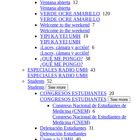
Ventana abierta
12
Ventana abierta
VERDE OCRE AMARILLO
120
VERDE OCRE AMARILLO
Welcome to the weekend
7
Welcome to the weekend
YIPI KA YEI UMH
19
YIPI KA YEI UMH
¡Luces, cámara y acción!
6
¡Luces, cámara y acción!
¿QUÉ ME PONGO?
38
¿QUÉ ME PONGO?
ESPECIALES RADIO UMH
43
ESPECIALES RADIO UMH
Students
52
Students
See more
CONGRESOS ESTUDIANTES
20
CONGRESOS ESTUDIANTES
See more
Congreso Nacional de Estudiantes de
Medicina (CNEM)
6
Congreso Nacional de Estudiantes de
Medicina (CNEM)
Delegación Estudiantes
31
Delegación Estudiantes
Únete a la UMH
40