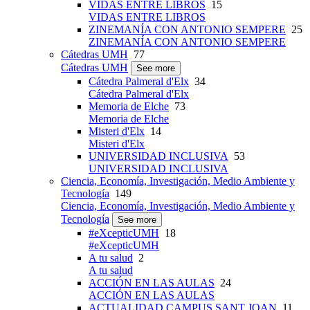
VIDAS ENTRE LIBROS
15
VIDAS ENTRE LIBROS
ZINEMANÍA CON ANTONIO SEMPERE
25
ZINEMANÍA CON ANTONIO SEMPERE
Cátedras UMH
77
Cátedras UMH
See more
Cátedra Palmeral d'Elx
34
Cátedra Palmeral d'Elx
Memoria de Elche
73
Memoria de Elche
Misteri d'Elx
14
Misteri d'Elx
UNIVERSIDAD INCLUSIVA
53
UNIVERSIDAD INCLUSIVA
Ciencia, Economía, Investigación, Medio Ambiente y
Tecnología
149
Ciencia, Economía, Investigación, Medio Ambiente y
Tecnología
See more
#eXcepticUMH
18
#eXcepticUMH
A tu salud
2
A tu salud
ACCIÓN EN LAS AULAS
24
ACCIÓN EN LAS AULAS
ACTUALIDAD CAMPUS SANT JOAN
11