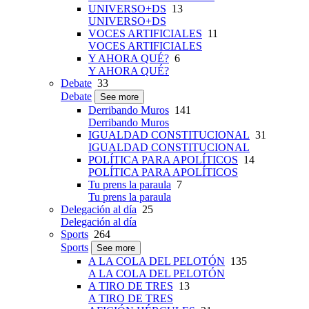
UNIVERSO+DS
13
UNIVERSO+DS
VOCES ARTIFICIALES
11
VOCES ARTIFICIALES
Y AHORA QUÉ?
6
Y AHORA QUÉ?
Debate
33
Debate
See more
Derribando Muros
141
Derribando Muros
IGUALDAD CONSTITUCIONAL
31
IGUALDAD CONSTITUCIONAL
POLÍTICA PARA APOLÍTICOS
14
POLÍTICA PARA APOLÍTICOS
Tu prens la paraula
7
Tu prens la paraula
Delegación al día
25
Delegación al día
Sports
264
Sports
See more
A LA COLA DEL PELOTÓN
135
A LA COLA DEL PELOTÓN
A TIRO DE TRES
13
A TIRO DE TRES