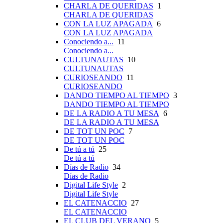
CHARLA DE QUERIDAS
1
CHARLA DE QUERIDAS
CON LA LUZ APAGADA
6
CON LA LUZ APAGADA
Conociendo a...
11
Conociendo a...
CULTUNAUTAS
10
CULTUNAUTAS
CURIOSEANDO
11
CURIOSEANDO
DANDO TIEMPO AL TIEMPO
3
DANDO TIEMPO AL TIEMPO
DE LA RADIO A TU MESA
6
DE LA RADIO A TU MESA
DE TOT UN POC
7
DE TOT UN POC
De tú a tú
25
De tú a tú
Días de Radio
34
Días de Radio
Digital Life Style
2
Digital Life Style
EL CATENACCIO
27
EL CATENACCIO
EL CLUB DEL VERANO
5