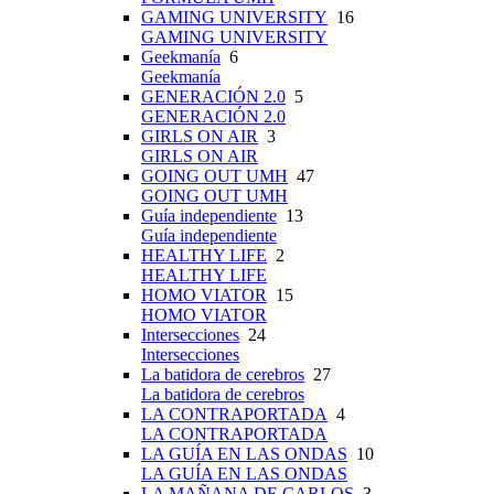
GAMING UNIVERSITY
16
GAMING UNIVERSITY
Geekmanía
6
Geekmanía
GENERACIÓN 2.0
5
GENERACIÓN 2.0
GIRLS ON AIR
3
GIRLS ON AIR
GOING OUT UMH
47
GOING OUT UMH
Guía independiente
13
Guía independiente
HEALTHY LIFE
2
HEALTHY LIFE
HOMO VIATOR
15
HOMO VIATOR
Intersecciones
24
Intersecciones
La batidora de cerebros
27
La batidora de cerebros
LA CONTRAPORTADA
4
LA CONTRAPORTADA
LA GUÍA EN LAS ONDAS
10
LA GUÍA EN LAS ONDAS
LA MAÑANA DE CARLOS
3