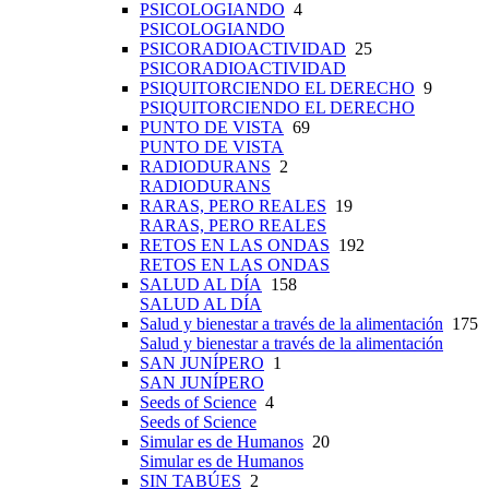
PSICOLOGIANDO
4
PSICOLOGIANDO
PSICORADIOACTIVIDAD
25
PSICORADIOACTIVIDAD
PSIQUITORCIENDO EL DERECHO
9
PSIQUITORCIENDO EL DERECHO
PUNTO DE VISTA
69
PUNTO DE VISTA
RADIODURANS
2
RADIODURANS
RARAS, PERO REALES
19
RARAS, PERO REALES
RETOS EN LAS ONDAS
192
RETOS EN LAS ONDAS
SALUD AL DÍA
158
SALUD AL DÍA
Salud y bienestar a través de la alimentación
175
Salud y bienestar a través de la alimentación
SAN JUNÍPERO
1
SAN JUNÍPERO
Seeds of Science
4
Seeds of Science
Simular es de Humanos
20
Simular es de Humanos
SIN TABÚES
2