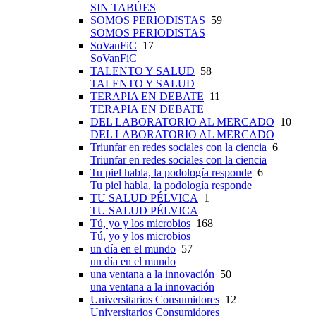
SIN TABÚES
SOMOS PERIODISTAS
59
SOMOS PERIODISTAS
SoVanFiC
17
SoVanFiC
TALENTO Y SALUD
58
TALENTO Y SALUD
TERAPIA EN DEBATE
11
TERAPIA EN DEBATE
DEL LABORATORIO AL MERCADO
10
DEL LABORATORIO AL MERCADO
Triunfar en redes sociales con la ciencia
6
Triunfar en redes sociales con la ciencia
Tu piel habla, la podología responde
6
Tu piel habla, la podología responde
TU SALUD PÉLVICA
1
TU SALUD PÉLVICA
Tú, yo y los microbios
168
Tú, yo y los microbios
un día en el mundo
57
un día en el mundo
una ventana a la innovación
50
una ventana a la innovación
Universitarios Consumidores
12
Universitarios Consumidores