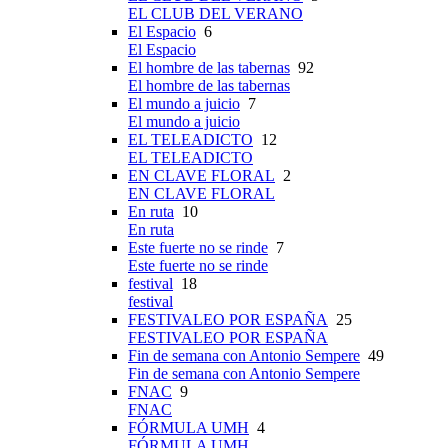
EL CLUB DEL VERANO
El Espacio
6
El Espacio
El hombre de las tabernas
92
El hombre de las tabernas
El mundo a juicio
7
El mundo a juicio
EL TELEADICTO
12
EL TELEADICTO
EN CLAVE FLORAL
2
EN CLAVE FLORAL
En ruta
10
En ruta
Este fuerte no se rinde
7
Este fuerte no se rinde
festival
18
festival
FESTIVALEO POR ESPAÑA
25
FESTIVALEO POR ESPAÑA
Fin de semana con Antonio Sempere
49
Fin de semana con Antonio Sempere
FNAC
9
FNAC
FÓRMULA UMH
4
FÓRMULA UMH