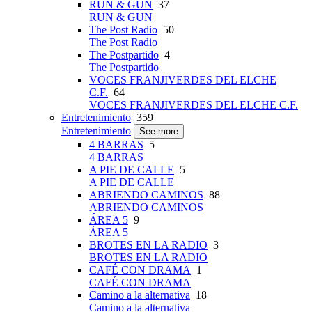
RUN & GUN
37
RUN & GUN
The Post Radio
50
The Post Radio
The Postpartido
4
The Postpartido
VOCES FRANJIVERDES DEL ELCHE
C.F.
64
VOCES FRANJIVERDES DEL ELCHE C.F.
Entretenimiento
359
Entretenimiento
See more
4 BARRAS
5
4 BARRAS
A PIE DE CALLE
5
A PIE DE CALLE
ABRIENDO CAMINOS
88
ABRIENDO CAMINOS
ÁREA 5
9
ÁREA 5
BROTES EN LA RADIO
3
BROTES EN LA RADIO
CAFÉ CON DRAMA
1
CAFÉ CON DRAMA
Camino a la alternativa
18
Camino a la alternativa