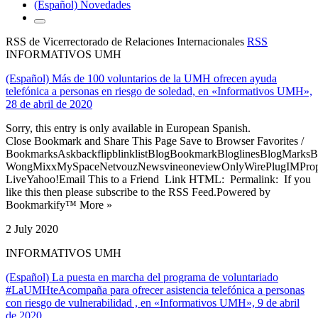
(Español) Novedades
RSS de Vicerrectorado de Relaciones Internacionales
RSS
INFORMATIVOS UMH
(Español) Más de 100 voluntarios de la UMH ofrecen ayuda
telefónica a personas en riesgo de soledad, en «Informativos UMH»,
28 de abril de 2020
Sorry, this entry is only available in European Spanish.
Close Bookmark and Share This Page Save to Browser Favorites /
BookmarksAskbackflipblinklistBlogBookmarkBloglinesBlogMarksB
WongMixxMySpaceNetvouzNewsvineoneviewOnlyWirePlugIMPropell
LiveYahoo!Email This to a Friend Link HTML: Permalink: If you
like this then please subscribe to the RSS Feed.Powered by
Bookmarkify™ More »
2 July 2020
INFORMATIVOS UMH
(Español) La puesta en marcha del programa de voluntariado
#LaUMHteAcompaña para ofrecer asistencia telefónica a personas
con riesgo de vulnerabilidad , en «Informativos UMH», 9 de abril
de 2020