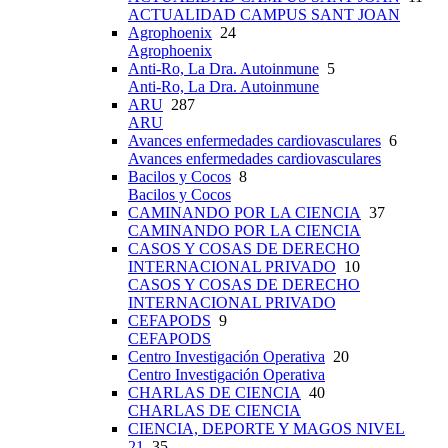
ACTUALIDAD CAMPUS SANT JOAN
Agrophoenix
24
Agrophoenix
Anti-Ro, La Dra. Autoinmune
5
Anti-Ro, La Dra. Autoinmune
ARU
287
ARU
Avances enfermedades cardiovasculares
6
Avances enfermedades cardiovasculares
Bacilos y Cocos
8
Bacilos y Cocos
CAMINANDO POR LA CIENCIA
37
CAMINANDO POR LA CIENCIA
CASOS Y COSAS DE DERECHO
INTERNACIONAL PRIVADO
10
CASOS Y COSAS DE DERECHO
INTERNACIONAL PRIVADO
CEFAPODS
9
CEFAPODS
Centro Investigación Operativa
20
Centro Investigación Operativa
CHARLAS DE CIENCIA
40
CHARLAS DE CIENCIA
CIENCIA, DEPORTE Y MAGOS NIVEL
21
35