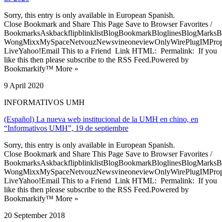
Sorry, this entry is only available in European Spanish.
Close Bookmark and Share This Page Save to Browser Favorites /
BookmarksAskbackflipblinklistBlogBookmarkBloglinesBlogMarksB
WongMixxMySpaceNetvouzNewsvineoneviewOnlyWirePlugIMPropell
LiveYahoo!Email This to a Friend Link HTML: Permalink: If you
like this then please subscribe to the RSS Feed.Powered by
Bookmarkify™ More »
9 April 2020
INFORMATIVOS UMH
(Español) La nueva web institucional de la UMH en chino, en
“Informativos UMH”, 19 de septiembre
Sorry, this entry is only available in European Spanish.
Close Bookmark and Share This Page Save to Browser Favorites /
BookmarksAskbackflipblinklistBlogBookmarkBloglinesBlogMarksB
WongMixxMySpaceNetvouzNewsvineoneviewOnlyWirePlugIMPropell
LiveYahoo!Email This to a Friend Link HTML: Permalink: If you
like this then please subscribe to the RSS Feed.Powered by
Bookmarkify™ More »
20 September 2018