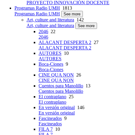
PROYECTO INNOVACIÓN DOCENTE
Programas Radio UMH
1813
Programas Radio UMH
See more
Art, culture and literatura
142
Art, culture and literatura
See more
2046
22
2046
ALACANT DESPERTA 2
27
ALACANT DESPERTA 2
AUTORES
10
AUTORES
Boca-Ciones
9
Boca-Ciones
CINE QUA NON
26
CINE QUA NON
Cuentos para Manolillo
13
Cuentos para Manolillo
El contraplano
25
El contraplano
En versión original
146
En versión original
Fascineados
9
Fascineados
FILA 7
10
FILA 7