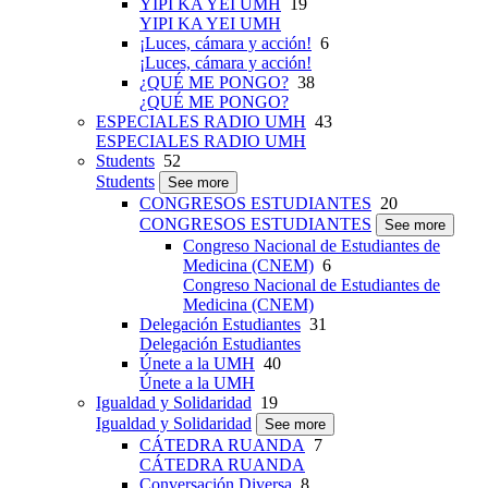
YIPI KA YEI UMH
19
YIPI KA YEI UMH
¡Luces, cámara y acción!
6
¡Luces, cámara y acción!
¿QUÉ ME PONGO?
38
¿QUÉ ME PONGO?
ESPECIALES RADIO UMH
43
ESPECIALES RADIO UMH
Students
52
Students
See more
CONGRESOS ESTUDIANTES
20
CONGRESOS ESTUDIANTES
See more
Congreso Nacional de Estudiantes de
Medicina (CNEM)
6
Congreso Nacional de Estudiantes de
Medicina (CNEM)
Delegación Estudiantes
31
Delegación Estudiantes
Únete a la UMH
40
Únete a la UMH
Igualdad y Solidaridad
19
Igualdad y Solidaridad
See more
CÁTEDRA RUANDA
7
CÁTEDRA RUANDA
Conversación Diversa
8