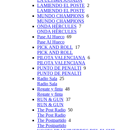
LA ÚLTIMA JUGADA
LAMIENDO EL POSTE
2
LAMIENDO EL POSTE
MUNDO CHAMPIONS
6
MUNDO CHAMPIONS
ONDA HÉRCULES
7
ONDA HÉRCULES
Pase Al Hueco
69
Pase Al Hueco
PICK AND ROLL
17
PICK AND ROLL
PILOTA VALENCIANA
6
PILOTA VALENCIANA
PUNTO DE PENALTI
9
PUNTO DE PENALTI
Radio Sala
25
Radio Sala
Regate y finta
48
Regate y finta
RUN & GUN
37
RUN & GUN
The Post Radio
50
The Post Radio
The Postpartido
4
The Postpartido