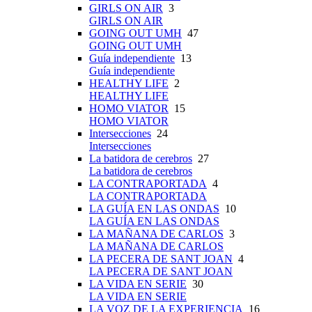
GIRLS ON AIR
3
GIRLS ON AIR
GOING OUT UMH
47
GOING OUT UMH
Guía independiente
13
Guía independiente
HEALTHY LIFE
2
HEALTHY LIFE
HOMO VIATOR
15
HOMO VIATOR
Intersecciones
24
Intersecciones
La batidora de cerebros
27
La batidora de cerebros
LA CONTRAPORTADA
4
LA CONTRAPORTADA
LA GUÍA EN LAS ONDAS
10
LA GUÍA EN LAS ONDAS
LA MAÑANA DE CARLOS
3
LA MAÑANA DE CARLOS
LA PECERA DE SANT JOAN
4
LA PECERA DE SANT JOAN
LA VIDA EN SERIE
30
LA VIDA EN SERIE
LA VOZ DE LA EXPERIENCIA
16