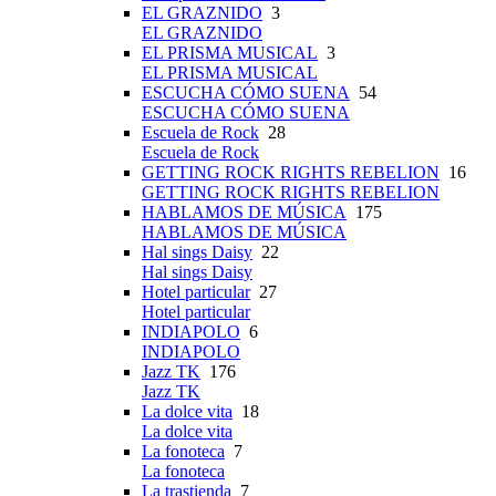
EL GRAZNIDO
3
EL GRAZNIDO
EL PRISMA MUSICAL
3
EL PRISMA MUSICAL
ESCUCHA CÓMO SUENA
54
ESCUCHA CÓMO SUENA
Escuela de Rock
28
Escuela de Rock
GETTING ROCK RIGHTS REBELION
16
GETTING ROCK RIGHTS REBELION
HABLAMOS DE MÚSICA
175
HABLAMOS DE MÚSICA
Hal sings Daisy
22
Hal sings Daisy
Hotel particular
27
Hotel particular
INDIAPOLO
6
INDIAPOLO
Jazz TK
176
Jazz TK
La dolce vita
18
La dolce vita
La fonoteca
7
La fonoteca
La trastienda
7