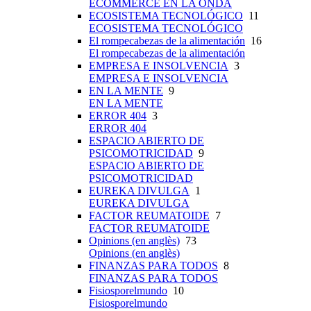
ECOMMERCE EN LA ONDA
ECOSISTEMA TECNOLÓGICO
11
ECOSISTEMA TECNOLÓGICO
El rompecabezas de la alimentación
16
El rompecabezas de la alimentación
EMPRESA E INSOLVENCIA
3
EMPRESA E INSOLVENCIA
EN LA MENTE
9
EN LA MENTE
ERROR 404
3
ERROR 404
ESPACIO ABIERTO DE
PSICOMOTRICIDAD
9
ESPACIO ABIERTO DE
PSICOMOTRICIDAD
EUREKA DIVULGA
1
EUREKA DIVULGA
FACTOR REUMATOIDE
7
FACTOR REUMATOIDE
Opinions (en anglès)
73
Opinions (en anglès)
FINANZAS PARA TODOS
8
FINANZAS PARA TODOS
Fisiosporelmundo
10
Fisiosporelmundo