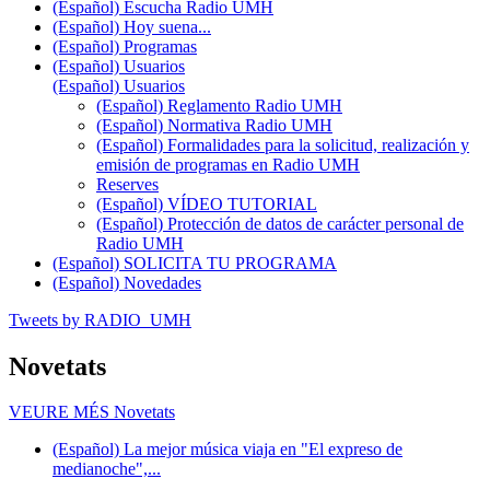
(Español) Escucha Radio UMH
(Español) Hoy suena...
(Español) Programas
(Español) Usuarios
(Español) Usuarios
(Español) Reglamento Radio UMH
(Español) Normativa Radio UMH
(Español) Formalidades para la solicitud, realización y
emisión de programas en Radio UMH
Reserves
(Español) VÍDEO TUTORIAL
(Español) Protección de datos de carácter personal de
Radio UMH
(Español) SOLICITA TU PROGRAMA
(Español) Novedades
Tweets by RADIO_UMH
Novetats
VEURE MÉS
Novetats
(Español) La mejor música viaja en "El expreso de
medianoche",...