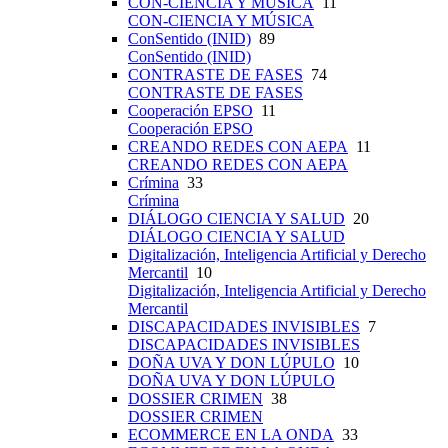
CON-CIENCIA Y MÚSICA
11
CON-CIENCIA Y MÚSICA
ConSentido (INID)
89
ConSentido (INID)
CONTRASTE DE FASES
74
CONTRASTE DE FASES
Cooperación EPSO
11
Cooperación EPSO
CREANDO REDES CON AEPA
11
CREANDO REDES CON AEPA
Crímina
33
Crímina
DIÁLOGO CIENCIA Y SALUD
20
DIÁLOGO CIENCIA Y SALUD
Digitalización, Inteligencia Artificial y Derecho
Mercantil
10
Digitalización, Inteligencia Artificial y Derecho
Mercantil
DISCAPACIDADES INVISIBLES
7
DISCAPACIDADES INVISIBLES
DOÑA UVA Y DON LÚPULO
10
DOÑA UVA Y DON LÚPULO
DOSSIER CRIMEN
38
DOSSIER CRIMEN
ECOMMERCE EN LA ONDA
33