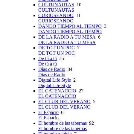
CULTUNAUTAS
10
CULTUNAUTAS
CURIOSEANDO
11
CURIOSEANDO
DANDO TIEMPO AL TIEMPO
3
DANDO TIEMPO AL TIEMPO
DE LA RADIO A TU MESA
6
DE LA RADIO A TU MESA
DE TOT UN POC
7
DE TOT UN POC
De tú a tú
25
De tú a tú
Días de Radio
34
Días de Radio
Digital Life Style
2
Digital Life Style
EL CATENACCIO
27
EL CATENACCIO
EL CLUB DEL VERANO
5
EL CLUB DEL VERANO
El Espacio
6
El Espacio
El hombre de las tabernas
92
El hombre de las tabernas
El mundo a juicio
7