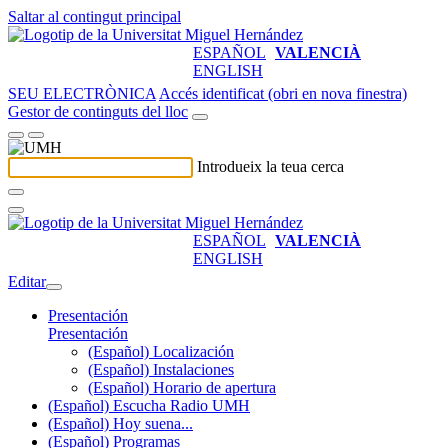
Saltar al contingut principal
ESPAÑOL
VALENCIÀ
ENGLISH
SEU ELECTRÒNICA
Accés identificat (obri en nova finestra)
Gestor de continguts del lloc
Introdueix la teua cerca
ESPAÑOL
VALENCIÀ
ENGLISH
Editar
Presentación
Presentación
(Español) Localización
(Español) Instalaciones
(Español) Horario de apertura
(Español) Escucha Radio UMH
(Español) Hoy suena...
(Español) Programas