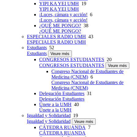
YIPI KA YEI UMH
19
YIPI KA YEI UMH
¡Luces, cámara y acción!
6
¡Luces, cámara y acción!
¿QUÉ ME PONGO?
38
¿QUÉ ME PONGO?
ESPECIALES RADIO UMH
43
ESPECIALES RADIO UMH
Estudiants
52
Estudiants
Veure més
CONGRESOS ESTUDIANTES
20
CONGRESOS ESTUDIANTES
Veure més
Congreso Nacional de Estudiantes de
Medicina (CNEM)
6
Congreso Nacional de Estudiantes de
Medicina (CNEM)
Delegación Estudiantes
31
Delegación Estudiantes
Únete a la UMH
40
Únete a la UMH
Igualdad y Solidaridad
19
Igualdad y Solidaridad
Veure més
CÁTEDRA RUANDA
7
CÁTEDRA RUANDA