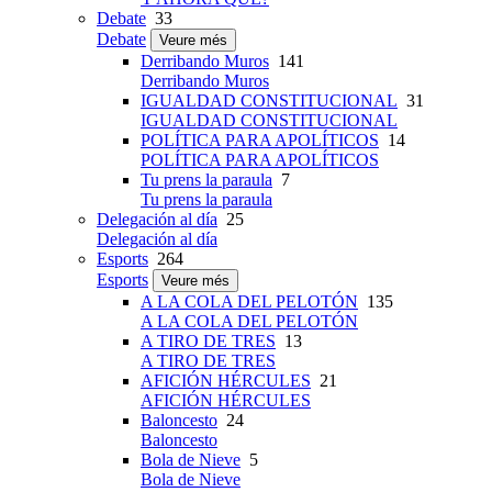
Debate
33
Debate
Veure més
Derribando Muros
141
Derribando Muros
IGUALDAD CONSTITUCIONAL
31
IGUALDAD CONSTITUCIONAL
POLÍTICA PARA APOLÍTICOS
14
POLÍTICA PARA APOLÍTICOS
Tu prens la paraula
7
Tu prens la paraula
Delegación al día
25
Delegación al día
Esports
264
Esports
Veure més
A LA COLA DEL PELOTÓN
135
A LA COLA DEL PELOTÓN
A TIRO DE TRES
13
A TIRO DE TRES
AFICIÓN HÉRCULES
21
AFICIÓN HÉRCULES
Baloncesto
24
Baloncesto
Bola de Nieve
5
Bola de Nieve