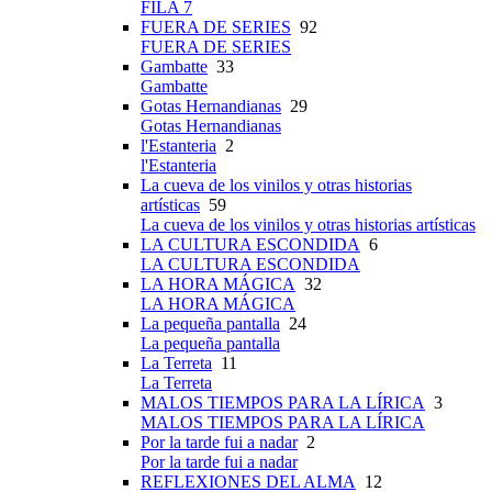
FILA 7
FUERA DE SERIES
92
FUERA DE SERIES
Gambatte
33
Gambatte
Gotas Hernandianas
29
Gotas Hernandianas
l'Estanteria
2
l'Estanteria
La cueva de los vinilos y otras historias
artísticas
59
La cueva de los vinilos y otras historias artísticas
LA CULTURA ESCONDIDA
6
LA CULTURA ESCONDIDA
LA HORA MÁGICA
32
LA HORA MÁGICA
La pequeña pantalla
24
La pequeña pantalla
La Terreta
11
La Terreta
MALOS TIEMPOS PARA LA LÍRICA
3
MALOS TIEMPOS PARA LA LÍRICA
Por la tarde fui a nadar
2
Por la tarde fui a nadar
REFLEXIONES DEL ALMA
12