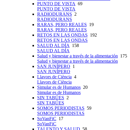
PUNTO DE VISTA
69
PUNTO DE VISTA
RADIODURANS
2
RADIODURANS
RARAS, PERO REALES
19
RARAS, PERO REALES
RETOS EN LAS ONDAS
192
RETOS EN LAS ONDAS
SALUD AL DÍA
158
SALUD AL DÍA
Salud y bienestar a través de la alimentación
175
Salud y bienestar a través de la alimentación
SAN JUNÍPERO
1
SAN JUNÍPERO
Llavors de Ciència
4
Llavors de Ciència
Simular es de Humanos
20
Simular es de Humanos
SIN TABÚES
2
SIN TABÚES
SOMOS PERIODISTAS
59
SOMOS PERIODISTAS
SoVanFiC
17
SoVanFiC
TALENTO Y SALUD
58