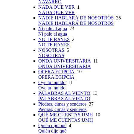
NAVARRO
NADA QUE VER
1
NADA QUE VER
NADIE HABLARÁ DE NOSOTROS
35
NADIE HABLARÁ DE NOSOTROS
Ni palo al agua
23
Ni palo al agua
NO TE RAYES
2
NO TE RAYES
NOSOTRAS
5
NOSOTRAS
ONDA UNIVERSITARIA
11
ONDA UNIVERSITARIA
OPERA EGIPCIA
10
OPERA EGIPCIA
Oye tu mundo
11
Oye tu mundo
PALABRAS AL VIENTO
13
PALABRAS AL VIENTO
Piedras, cimas y senderos
37
Piedras, cimas y senderos
QUÉ ME CUENTAS UMH
10
QUÉ ME CUENTAS UMH
Quién dijo qué
4
Quién dijo qué