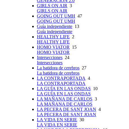
GENERACIÓN 2.0
GIRLS ON AIR
3
GIRLS ON AIR
GOING OUT UMH
47
GOING OUT UMH
Guía independiente
13
Guía independiente
HEALTHY LIFE
2
HEALTHY LIFE
HOMO VIATOR
15
HOMO VIATOR
Intersecciones
24
Intersecciones
La batidora de cerebros
27
La batidora de cerebros
LA CONTRAPORTADA
4
LA CONTRAPORTADA
LA GUÍA EN LAS ONDAS
10
LA GUÍA EN LAS ONDAS
LA MAÑANA DE CARLOS
3
LA MAÑANA DE CARLOS
LA PECERA DE SANT JOAN
4
LA PECERA DE SANT JOAN
LA VIDA EN SERIE
30
LA VIDA EN SERIE