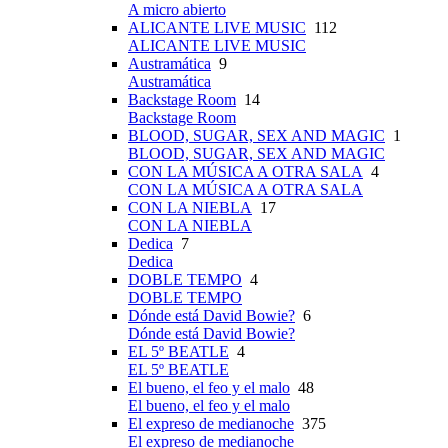
A micro abierto
ALICANTE LIVE MUSIC
112
ALICANTE LIVE MUSIC
Austramática
9
Austramática
Backstage Room
14
Backstage Room
BLOOD, SUGAR, SEX AND MAGIC
1
BLOOD, SUGAR, SEX AND MAGIC
CON LA MÚSICA A OTRA SALA
4
CON LA MÚSICA A OTRA SALA
CON LA NIEBLA
17
CON LA NIEBLA
Dedica
7
Dedica
DOBLE TEMPO
4
DOBLE TEMPO
Dónde está David Bowie?
6
Dónde está David Bowie?
EL 5º BEATLE
4
EL 5º BEATLE
El bueno, el feo y el malo
48
El bueno, el feo y el malo
El expreso de medianoche
375
El expreso de medianoche