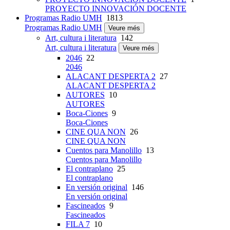
PROYECTO INNOVACIÓN DOCENTE
Programas Radio UMH
1813
Programas Radio UMH
Veure més
Art, cultura i literatura
142
Art, cultura i literatura
Veure més
2046
22
2046
ALACANT DESPERTA 2
27
ALACANT DESPERTA 2
AUTORES
10
AUTORES
Boca-Ciones
9
Boca-Ciones
CINE QUA NON
26
CINE QUA NON
Cuentos para Manolillo
13
Cuentos para Manolillo
El contraplano
25
El contraplano
En versión original
146
En versión original
Fascineados
9
Fascineados
FILA 7
10