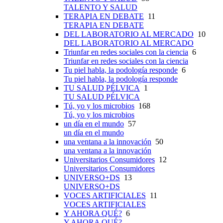
TALENTO Y SALUD
TERAPIA EN DEBATE
11
TERAPIA EN DEBATE
DEL LABORATORIO AL MERCADO
10
DEL LABORATORIO AL MERCADO
Triunfar en redes sociales con la ciencia
6
Triunfar en redes sociales con la ciencia
Tu piel habla, la podología responde
6
Tu piel habla, la podología responde
TU SALUD PÉLVICA
1
TU SALUD PÉLVICA
Tú, yo y los microbios
168
Tú, yo y los microbios
un día en el mundo
57
un día en el mundo
una ventana a la innovación
50
una ventana a la innovación
Universitarios Consumidores
12
Universitarios Consumidores
UNIVERSO+DS
13
UNIVERSO+DS
VOCES ARTIFICIALES
11
VOCES ARTIFICIALES
Y AHORA QUÉ?
6
Y AHORA QUÉ?