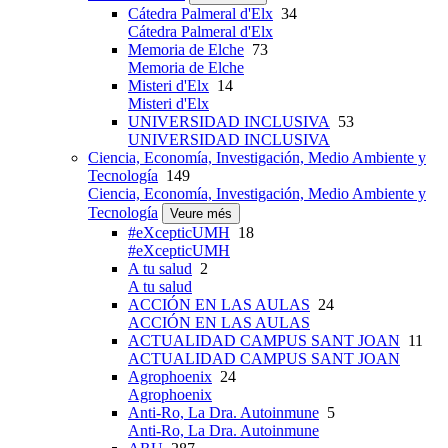
Cátedra Palmeral d'Elx
34
Cátedra Palmeral d'Elx
Memoria de Elche
73
Memoria de Elche
Misteri d'Elx
14
Misteri d'Elx
UNIVERSIDAD INCLUSIVA
53
UNIVERSIDAD INCLUSIVA
Ciencia, Economía, Investigación, Medio Ambiente y
Tecnología
149
Ciencia, Economía, Investigación, Medio Ambiente y
Tecnología
Veure més
#eXcepticUMH
18
#eXcepticUMH
A tu salud
2
A tu salud
ACCIÓN EN LAS AULAS
24
ACCIÓN EN LAS AULAS
ACTUALIDAD CAMPUS SANT JOAN
11
ACTUALIDAD CAMPUS SANT JOAN
Agrophoenix
24
Agrophoenix
Anti-Ro, La Dra. Autoinmune
5
Anti-Ro, La Dra. Autoinmune