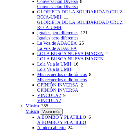
Conversación Diversa
8
Conversación Diversa
GLORIETA DE LA SOLIDARIDAD CRUZ
ROJA-UMH
11
GLORIETA DE LA SOLIDARIDAD CRUZ
ROJA-UMH
Iguales pero diferentes
121
Iguales pero diferentes
La Voz de ADACEA
25
La Voz de ADACEA
LOLA BUSCA NUEVA IMAGEN
1
LOLA BUSCA NUEVA IMAGEN
Lola Va a la UMH
16
Lola Va a la UMH
Mis recuerdos radiofónicos
8
Mis recuerdos radiofónicos
OPINIÓN INVERSA
2
OPINIÓN INVERSA
VINCULA2
9
VINCULA2
Música
355
Música
Veure més
A BOMBO Y PLATILLO
6
A BOMBO Y PLATILLO
A micro abierto
24