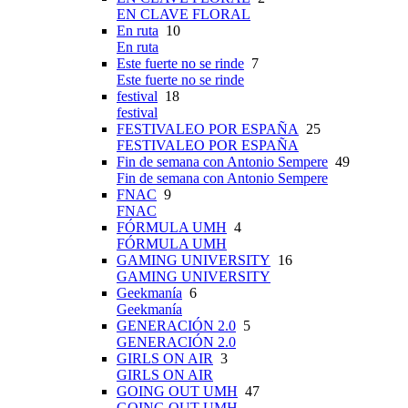
EN CLAVE FLORAL
En ruta
10
En ruta
Este fuerte no se rinde
7
Este fuerte no se rinde
festival
18
festival
FESTIVALEO POR ESPAÑA
25
FESTIVALEO POR ESPAÑA
Fin de semana con Antonio Sempere
49
Fin de semana con Antonio Sempere
FNAC
9
FNAC
FÓRMULA UMH
4
FÓRMULA UMH
GAMING UNIVERSITY
16
GAMING UNIVERSITY
Geekmanía
6
Geekmanía
GENERACIÓN 2.0
5
GENERACIÓN 2.0
GIRLS ON AIR
3
GIRLS ON AIR
GOING OUT UMH
47
GOING OUT UMH