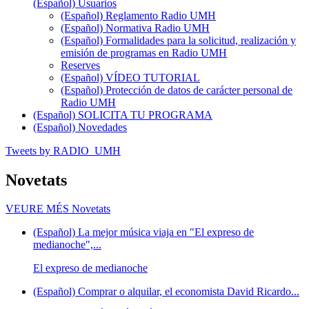
(Español) Usuarios
(Español) Reglamento Radio UMH
(Español) Normativa Radio UMH
(Español) Formalidades para la solicitud, realización y
emisión de programas en Radio UMH
Reserves
(Español) VÍDEO TUTORIAL
(Español) Protección de datos de carácter personal de
Radio UMH
(Español) SOLICITA TU PROGRAMA
(Español) Novedades
Tweets by RADIO_UMH
Novetats
VEURE MÉS
Novetats
(Español) La mejor música viaja en "El expreso de
medianoche",...
El expreso de medianoche
(Español) Comprar o alquilar, el economista David Ricardo...