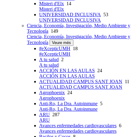
Misteri d'Elx
14
Misteri d'Elx
UNIVERSIDAD INCLUSIVA
53
UNIVERSIDAD INCLUSIVA
Ciencia, Economía, Investigación, Medio Ambiente y
Tecnología
149
Ciencia, Economía, Investigación, Medio Ambiente y
Tecnología
Veure més
#eXcepticUMH
18
#eXcepticUMH
A tu salud
2
A tu salud
ACCIÓN EN LAS AULAS
24
ACCIÓN EN LAS AULAS
ACTUALIDAD CAMPUS SANT JOAN
11
ACTUALIDAD CAMPUS SANT JOAN
Agrophoenix
24
Agrophoenix
Anti-Ro, La Dra. Autoinmune
5
Anti-Ro, La Dra. Autoinmune
ARU
287
ARU
Avances enfermedades cardiovasculares
6
Avances enfermedades cardiovasculares
Bacilos y Cocos
8