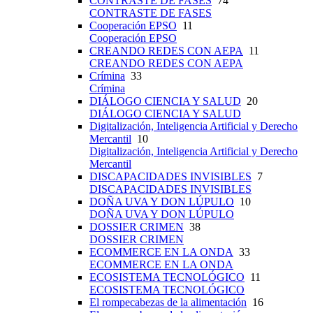
CONTRASTE DE FASES
74
CONTRASTE DE FASES
Cooperación EPSO
11
Cooperación EPSO
CREANDO REDES CON AEPA
11
CREANDO REDES CON AEPA
Crímina
33
Crímina
DIÁLOGO CIENCIA Y SALUD
20
DIÁLOGO CIENCIA Y SALUD
Digitalización, Inteligencia Artificial y Derecho
Mercantil
10
Digitalización, Inteligencia Artificial y Derecho
Mercantil
DISCAPACIDADES INVISIBLES
7
DISCAPACIDADES INVISIBLES
DOÑA UVA Y DON LÚPULO
10
DOÑA UVA Y DON LÚPULO
DOSSIER CRIMEN
38
DOSSIER CRIMEN
ECOMMERCE EN LA ONDA
33
ECOMMERCE EN LA ONDA
ECOSISTEMA TECNOLÓGICO
11
ECOSISTEMA TECNOLÓGICO
El rompecabezas de la alimentación
16