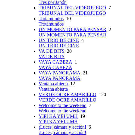
Tres por Japón
TRIBUNAL DEL VIDEOJUEGO
7
TRIBUNAL DEL VIDEOJUEGO
Trotamundos
10
Trotamundos
UN MOMENTO PARA PENSAR
2
UN MOMENTO PARA PENSAR
UN TRIO DE CINE
4
UN TRIO DE CINE
VA DE BITS
20
VA DE BITS
VAYA CABEZA
1
VAYA CABEZA
VAYA PANORAMA
21
VAYA PANORAMA
Ventana abierta
12
Ventana abierta
VERDE OCRE AMARILLO
120
VERDE OCRE AMARILLO
Welcome to the weekend
7
Welcome to the weekend
YIPI KA YEI UMH
19
YIPI KA YEI UMH
¡Luces, cámara y acción!
6
¡Luces, cámara y acción!