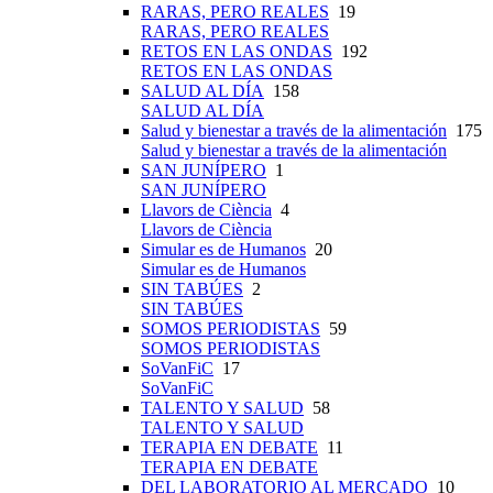
RARAS, PERO REALES
19
RARAS, PERO REALES
RETOS EN LAS ONDAS
192
RETOS EN LAS ONDAS
SALUD AL DÍA
158
SALUD AL DÍA
Salud y bienestar a través de la alimentación
175
Salud y bienestar a través de la alimentación
SAN JUNÍPERO
1
SAN JUNÍPERO
Llavors de Ciència
4
Llavors de Ciència
Simular es de Humanos
20
Simular es de Humanos
SIN TABÚES
2
SIN TABÚES
SOMOS PERIODISTAS
59
SOMOS PERIODISTAS
SoVanFiC
17
SoVanFiC
TALENTO Y SALUD
58
TALENTO Y SALUD
TERAPIA EN DEBATE
11
TERAPIA EN DEBATE
DEL LABORATORIO AL MERCADO
10