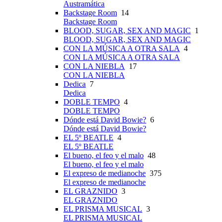
Austramática
Backstage Room
14
Backstage Room
BLOOD, SUGAR, SEX AND MAGIC
1
BLOOD, SUGAR, SEX AND MAGIC
CON LA MÚSICA A OTRA SALA
4
CON LA MÚSICA A OTRA SALA
CON LA NIEBLA
17
CON LA NIEBLA
Dedica
7
Dedica
DOBLE TEMPO
4
DOBLE TEMPO
Dónde está David Bowie?
6
Dónde está David Bowie?
EL 5º BEATLE
4
EL 5º BEATLE
El bueno, el feo y el malo
48
El bueno, el feo y el malo
El expreso de medianoche
375
El expreso de medianoche
EL GRAZNIDO
3
EL GRAZNIDO
EL PRISMA MUSICAL
3
EL PRISMA MUSICAL