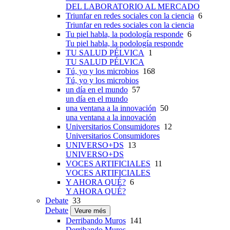
DEL LABORATORIO AL MERCADO
Triunfar en redes sociales con la ciencia
6
Triunfar en redes sociales con la ciencia
Tu piel habla, la podología responde
6
Tu piel habla, la podología responde
TU SALUD PÉLVICA
1
TU SALUD PÉLVICA
Tú, yo y los microbios
168
Tú, yo y los microbios
un día en el mundo
57
un día en el mundo
una ventana a la innovación
50
una ventana a la innovación
Universitarios Consumidores
12
Universitarios Consumidores
UNIVERSO+DS
13
UNIVERSO+DS
VOCES ARTIFICIALES
11
VOCES ARTIFICIALES
Y AHORA QUÉ?
6
Y AHORA QUÉ?
Debate
33
Debate
Veure més
Derribando Muros
141
Derribando Muros