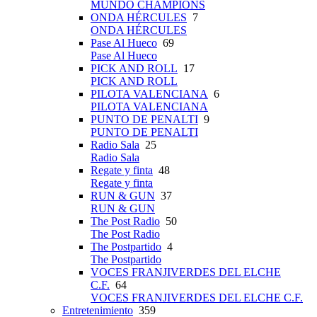
MUNDO CHAMPIONS
ONDA HÉRCULES
7
ONDA HÉRCULES
Pase Al Hueco
69
Pase Al Hueco
PICK AND ROLL
17
PICK AND ROLL
PILOTA VALENCIANA
6
PILOTA VALENCIANA
PUNTO DE PENALTI
9
PUNTO DE PENALTI
Radio Sala
25
Radio Sala
Regate y finta
48
Regate y finta
RUN & GUN
37
RUN & GUN
The Post Radio
50
The Post Radio
The Postpartido
4
The Postpartido
VOCES FRANJIVERDES DEL ELCHE
C.F.
64
VOCES FRANJIVERDES DEL ELCHE C.F.
Entretenimiento
359