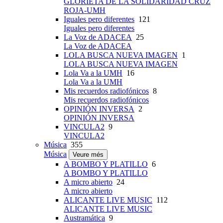
GLORIETA DE LA SOLIDARIDAD CRUZ
ROJA-UMH
Iguales pero diferentes
121
Iguales pero diferentes
La Voz de ADACEA
25
La Voz de ADACEA
LOLA BUSCA NUEVA IMAGEN
1
LOLA BUSCA NUEVA IMAGEN
Lola Va a la UMH
16
Lola Va a la UMH
Mis recuerdos radiofónicos
8
Mis recuerdos radiofónicos
OPINIÓN INVERSA
2
OPINIÓN INVERSA
VINCULA2
9
VINCULA2
Música
355
Música
Veure més
A BOMBO Y PLATILLO
6
A BOMBO Y PLATILLO
A micro abierto
24
A micro abierto
ALICANTE LIVE MUSIC
112
ALICANTE LIVE MUSIC
Austramática
9