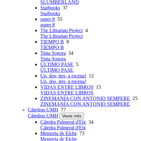
SLUMBERLAND
Starbooks
37
Starbooks
super 8
55
super 8
The Librarian Project
4
The Librarian Project
TIEMPO B
8
TIEMPO B
Tinta Sonora
34
Tinta Sonora
ÚLTIMO PASE
5
ÚLTIMO PASE
Un, dos, tres, a escena!
12
Un, dos, tres, a escena!
VIDAS ENTRE LIBROS
15
VIDAS ENTRE LIBROS
ZINEMANÍA CON ANTONIO SEMPERE
25
ZINEMANÍA CON ANTONIO SEMPERE
Cátedras UMH
77
Cátedras UMH
Veure més
Cátedra Palmeral d'Elx
34
Cátedra Palmeral d'Elx
Memoria de Elche
73
Memoria de Elche