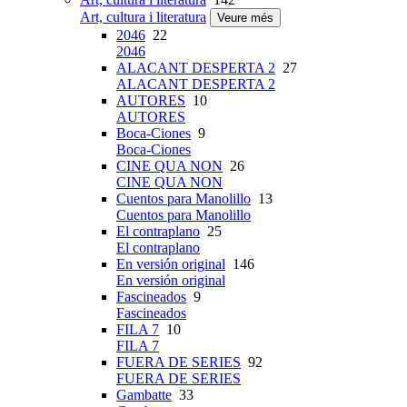
Art, cultura i literatura
Veure més
2046
22
2046
ALACANT DESPERTA 2
27
ALACANT DESPERTA 2
AUTORES
10
AUTORES
Boca-Ciones
9
Boca-Ciones
CINE QUA NON
26
CINE QUA NON
Cuentos para Manolillo
13
Cuentos para Manolillo
El contraplano
25
El contraplano
En versión original
146
En versión original
Fascineados
9
Fascineados
FILA 7
10
FILA 7
FUERA DE SERIES
92
FUERA DE SERIES
Gambatte
33