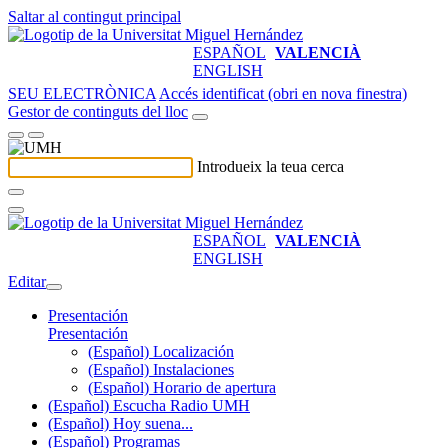
Saltar al contingut principal
ESPAÑOL
VALENCIÀ
ENGLISH
SEU ELECTRÒNICA
Accés identificat (obri en nova finestra)
Gestor de continguts del lloc
Introdueix la teua cerca
ESPAÑOL
VALENCIÀ
ENGLISH
Editar
Presentación
Presentación
(Español) Localización
(Español) Instalaciones
(Español) Horario de apertura
(Español) Escucha Radio UMH
(Español) Hoy suena...
(Español) Programas