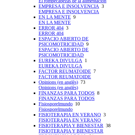
El rompecabezas de la alimentación
EMPRESA E INSOLVENCIA
3
EMPRESA E INSOLVENCIA
EN LA MENTE
9
EN LA MENTE
ERROR 404
3
ERROR 404
ESPACIO ABIERTO DE
PSICOMOTRICIDAD
9
ESPACIO ABIERTO DE
PSICOMOTRICIDAD
EUREKA DIVULGA
1
EUREKA DIVULGA
FACTOR REUMATOIDE
7
FACTOR REUMATOIDE
Opinions (en anglès)
73
Opinions (en anglès)
FINANZAS PARA TODOS
8
FINANZAS PARA TODOS
Fisiosporelmundo
10
Fisiosporelmundo
FISIOTERAPIA EN VERANO
3
FISIOTERAPIA EN VERANO
FISIOTERAPIA Y BIENESTAR
38
FISIOTERAPIA Y BIENESTAR