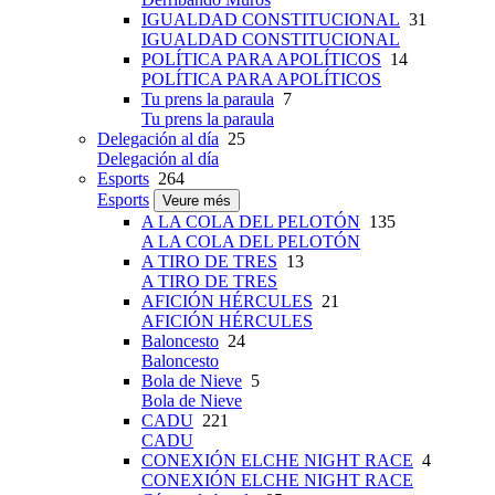
IGUALDAD CONSTITUCIONAL
31
IGUALDAD CONSTITUCIONAL
POLÍTICA PARA APOLÍTICOS
14
POLÍTICA PARA APOLÍTICOS
Tu prens la paraula
7
Tu prens la paraula
Delegación al día
25
Delegación al día
Esports
264
Esports
Veure més
A LA COLA DEL PELOTÓN
135
A LA COLA DEL PELOTÓN
A TIRO DE TRES
13
A TIRO DE TRES
AFICIÓN HÉRCULES
21
AFICIÓN HÉRCULES
Baloncesto
24
Baloncesto
Bola de Nieve
5
Bola de Nieve
CADU
221
CADU
CONEXIÓN ELCHE NIGHT RACE
4
CONEXIÓN ELCHE NIGHT RACE