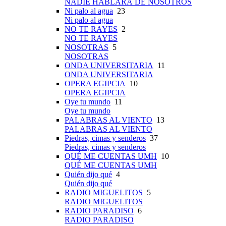
NADIE HABLARÁ DE NOSOTROS
Ni palo al agua
23
Ni palo al agua
NO TE RAYES
2
NO TE RAYES
NOSOTRAS
5
NOSOTRAS
ONDA UNIVERSITARIA
11
ONDA UNIVERSITARIA
OPERA EGIPCIA
10
OPERA EGIPCIA
Oye tu mundo
11
Oye tu mundo
PALABRAS AL VIENTO
13
PALABRAS AL VIENTO
Piedras, cimas y senderos
37
Piedras, cimas y senderos
QUÉ ME CUENTAS UMH
10
QUÉ ME CUENTAS UMH
Quién dijo qué
4
Quién dijo qué
RADIO MIGUELITOS
5
RADIO MIGUELITOS
RADIO PARADISO
6
RADIO PARADISO