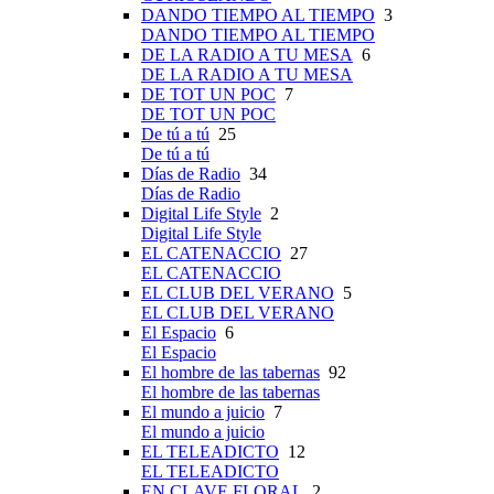
DANDO TIEMPO AL TIEMPO
3
DANDO TIEMPO AL TIEMPO
DE LA RADIO A TU MESA
6
DE LA RADIO A TU MESA
DE TOT UN POC
7
DE TOT UN POC
De tú a tú
25
De tú a tú
Días de Radio
34
Días de Radio
Digital Life Style
2
Digital Life Style
EL CATENACCIO
27
EL CATENACCIO
EL CLUB DEL VERANO
5
EL CLUB DEL VERANO
El Espacio
6
El Espacio
El hombre de las tabernas
92
El hombre de las tabernas
El mundo a juicio
7
El mundo a juicio
EL TELEADICTO
12
EL TELEADICTO
EN CLAVE FLORAL
2