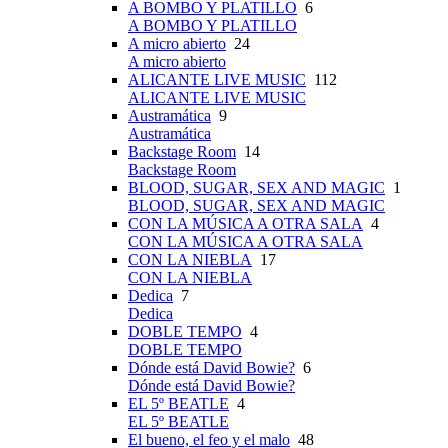
A BOMBO Y PLATILLO
6
A BOMBO Y PLATILLO
A micro abierto
24
A micro abierto
ALICANTE LIVE MUSIC
112
ALICANTE LIVE MUSIC
Austramática
9
Austramática
Backstage Room
14
Backstage Room
BLOOD, SUGAR, SEX AND MAGIC
1
BLOOD, SUGAR, SEX AND MAGIC
CON LA MÚSICA A OTRA SALA
4
CON LA MÚSICA A OTRA SALA
CON LA NIEBLA
17
CON LA NIEBLA
Dedica
7
Dedica
DOBLE TEMPO
4
DOBLE TEMPO
Dónde está David Bowie?
6
Dónde está David Bowie?
EL 5º BEATLE
4
EL 5º BEATLE
El bueno, el feo y el malo
48