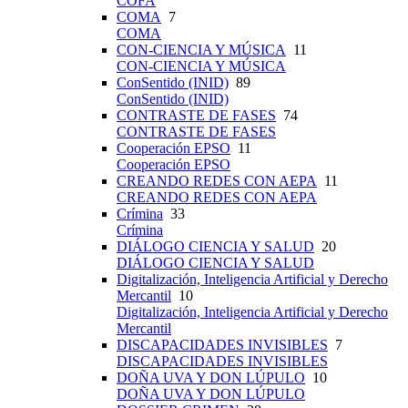
COFA
COMA
7
COMA
CON-CIENCIA Y MÚSICA
11
CON-CIENCIA Y MÚSICA
ConSentido (INID)
89
ConSentido (INID)
CONTRASTE DE FASES
74
CONTRASTE DE FASES
Cooperación EPSO
11
Cooperación EPSO
CREANDO REDES CON AEPA
11
CREANDO REDES CON AEPA
Crímina
33
Crímina
DIÁLOGO CIENCIA Y SALUD
20
DIÁLOGO CIENCIA Y SALUD
Digitalización, Inteligencia Artificial y Derecho
Mercantil
10
Digitalización, Inteligencia Artificial y Derecho
Mercantil
DISCAPACIDADES INVISIBLES
7
DISCAPACIDADES INVISIBLES
DOÑA UVA Y DON LÚPULO
10
DOÑA UVA Y DON LÚPULO