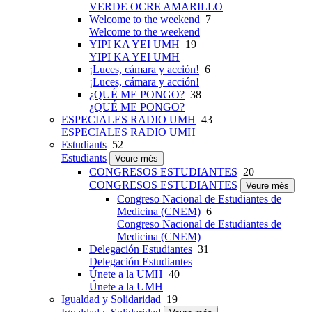
VERDE OCRE AMARILLO
Welcome to the weekend
7
Welcome to the weekend
YIPI KA YEI UMH
19
YIPI KA YEI UMH
¡Luces, cámara y acción!
6
¡Luces, cámara y acción!
¿QUÉ ME PONGO?
38
¿QUÉ ME PONGO?
ESPECIALES RADIO UMH
43
ESPECIALES RADIO UMH
Estudiants
52
Estudiants
Veure més
CONGRESOS ESTUDIANTES
20
CONGRESOS ESTUDIANTES
Veure més
Congreso Nacional de Estudiantes de
Medicina (CNEM)
6
Congreso Nacional de Estudiantes de
Medicina (CNEM)
Delegación Estudiantes
31
Delegación Estudiantes
Únete a la UMH
40
Únete a la UMH
Igualdad y Solidaridad
19