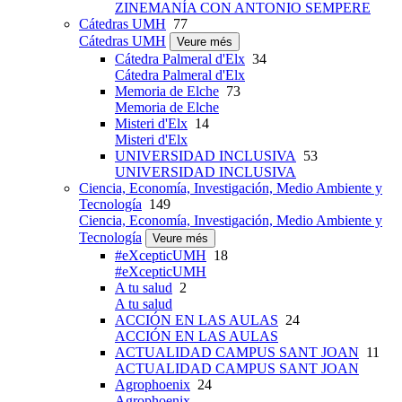
ZINEMANÍA CON ANTONIO SEMPERE
Cátedras UMH
77
Cátedras UMH
Veure més
Cátedra Palmeral d'Elx
34
Cátedra Palmeral d'Elx
Memoria de Elche
73
Memoria de Elche
Misteri d'Elx
14
Misteri d'Elx
UNIVERSIDAD INCLUSIVA
53
UNIVERSIDAD INCLUSIVA
Ciencia, Economía, Investigación, Medio Ambiente y
Tecnología
149
Ciencia, Economía, Investigación, Medio Ambiente y
Tecnología
Veure més
#eXcepticUMH
18
#eXcepticUMH
A tu salud
2
A tu salud
ACCIÓN EN LAS AULAS
24
ACCIÓN EN LAS AULAS
ACTUALIDAD CAMPUS SANT JOAN
11
ACTUALIDAD CAMPUS SANT JOAN
Agrophoenix
24
Agrophoenix