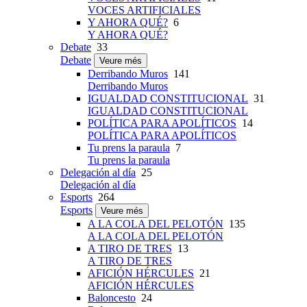
VOCES ARTIFICIALES
Y AHORA QUÉ?
6
Y AHORA QUÉ?
Debate
33
Debate
Veure més
Derribando Muros
141
Derribando Muros
IGUALDAD CONSTITUCIONAL
31
IGUALDAD CONSTITUCIONAL
POLÍTICA PARA APOLÍTICOS
14
POLÍTICA PARA APOLÍTICOS
Tu prens la paraula
7
Tu prens la paraula
Delegación al día
25
Delegación al día
Esports
264
Esports
Veure més
A LA COLA DEL PELOTÓN
135
A LA COLA DEL PELOTÓN
A TIRO DE TRES
13
A TIRO DE TRES
AFICIÓN HÉRCULES
21
AFICIÓN HÉRCULES
Baloncesto
24