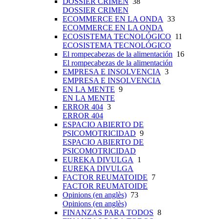
DOSSIER CRIMEN
38
DOSSIER CRIMEN
ECOMMERCE EN LA ONDA
33
ECOMMERCE EN LA ONDA
ECOSISTEMA TECNOLÓGICO
11
ECOSISTEMA TECNOLÓGICO
El rompecabezas de la alimentación
16
El rompecabezas de la alimentación
EMPRESA E INSOLVENCIA
3
EMPRESA E INSOLVENCIA
EN LA MENTE
9
EN LA MENTE
ERROR 404
3
ERROR 404
ESPACIO ABIERTO DE
PSICOMOTRICIDAD
9
ESPACIO ABIERTO DE
PSICOMOTRICIDAD
EUREKA DIVULGA
1
EUREKA DIVULGA
FACTOR REUMATOIDE
7
FACTOR REUMATOIDE
Opinions (en anglès)
73
Opinions (en anglès)
FINANZAS PARA TODOS
8