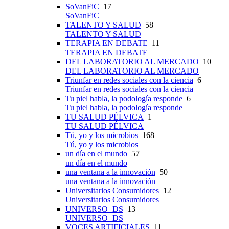
SoVanFiC
17
SoVanFiC
TALENTO Y SALUD
58
TALENTO Y SALUD
TERAPIA EN DEBATE
11
TERAPIA EN DEBATE
DEL LABORATORIO AL MERCADO
10
DEL LABORATORIO AL MERCADO
Triunfar en redes sociales con la ciencia
6
Triunfar en redes sociales con la ciencia
Tu piel habla, la podología responde
6
Tu piel habla, la podología responde
TU SALUD PÉLVICA
1
TU SALUD PÉLVICA
Tú, yo y los microbios
168
Tú, yo y los microbios
un día en el mundo
57
un día en el mundo
una ventana a la innovación
50
una ventana a la innovación
Universitarios Consumidores
12
Universitarios Consumidores
UNIVERSO+DS
13
UNIVERSO+DS
VOCES ARTIFICIALES
11