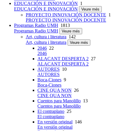
EDUCACIÓN E INNOVACIÓN
1
EDUCACIÓN E INNOVACIÓN
Veure més
PROYECTO INNOVACIÓN DOCENTE
1
PROYECTO INNOVACIÓN DOCENTE
Programas Radio UMH
1813
Programas Radio UMH
Veure més
Art, cultura i literatura
142
Art, cultura i literatura
Veure més
2046
22
2046
ALACANT DESPERTA 2
27
ALACANT DESPERTA 2
AUTORES
10
AUTORES
Boca-Ciones
9
Boca-Ciones
CINE QUA NON
26
CINE QUA NON
Cuentos para Manolillo
13
Cuentos para Manolillo
El contraplano
25
El contraplano
En versión original
146
En versión original