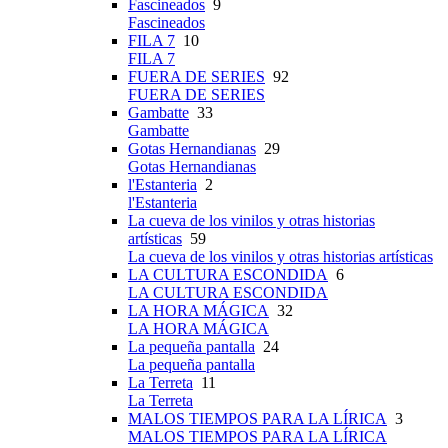
Fascineados
9
Fascineados
FILA 7
10
FILA 7
FUERA DE SERIES
92
FUERA DE SERIES
Gambatte
33
Gambatte
Gotas Hernandianas
29
Gotas Hernandianas
l'Estanteria
2
l'Estanteria
La cueva de los vinilos y otras historias
artísticas
59
La cueva de los vinilos y otras historias artísticas
LA CULTURA ESCONDIDA
6
LA CULTURA ESCONDIDA
LA HORA MÁGICA
32
LA HORA MÁGICA
La pequeña pantalla
24
La pequeña pantalla
La Terreta
11
La Terreta
MALOS TIEMPOS PARA LA LÍRICA
3
MALOS TIEMPOS PARA LA LÍRICA