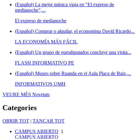
(Español) La mejor música viaja en "El expreso de
medianoche",...
El expreso de medianoche
(Español) Comprar o alquilar, el economista David Ricardo...
LA ECONOMÍA MÁS FÁCIL
(Español) Un grupo de eurodiputados concluye una visita...
FLASH INFORMATIVO PE
(Español) Museo sobre Ruanda en el Aula Plaça de Baix,...
INFORMATIVOS UMH
VEURE MÉS
Novetats
Categories
OBRIR TOT
|
TANCAR TOT
CAMPUS ABIERTO
1
CAMPUS ABIERTO