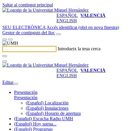
Saltar al contingut principal
ESPAÑOL
VALENCIÀ
ENGLISH
SEU ELECTRÒNICA
Accés identificat (obri en nova finestra)
Gestor de continguts del lloc
Introdueix la teua cerca
ESPAÑOL
VALENCIÀ
ENGLISH
Editar
Presentación
Presentación
(Español) Localización
(Español) Instalaciones
(Español) Horario de apertura
(Español) Escucha Radio UMH
(Español) Hoy suena...
(Español) Programas