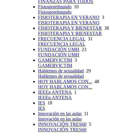
FINANZAS PARA TODOS
Fisiosporelmundo
10
Fisiosporelmundo
FISIOTERAPIA EN VERANO
3
FISIOTERAPIA EN VERANO
FISIOTERAPIA Y BIENESTAR
38
FISIOTERAPIA Y BIENESTAR
FRECUENCIA LEGAL
31
FRECUENCIA LEGAL
FUNDACIÓN UMH
23
FUNDACIÓN UMH
GAMERVICTIM
3
GAMERVICTIM
Hablemos de sexualidad
29
Hablemos de sexualidad
HOY HABLAMOS CON...
48
HOY HABLAMOS CON...
IEEEn ANTENA
1
IEEEn ANTENA
IES
18
IES
Innovación en las aulas
11
Innovación en las aulas
INNOVACIÓN TRES60
5
INNOVACIÓN TRES60