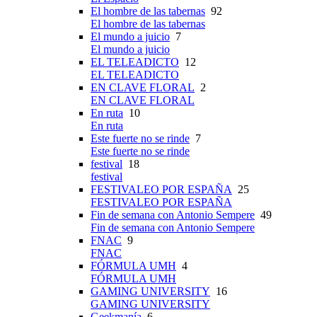
El hombre de las tabernas
92
El hombre de las tabernas
El mundo a juicio
7
El mundo a juicio
EL TELEADICTO
12
EL TELEADICTO
EN CLAVE FLORAL
2
EN CLAVE FLORAL
En ruta
10
En ruta
Este fuerte no se rinde
7
Este fuerte no se rinde
festival
18
festival
FESTIVALEO POR ESPAÑA
25
FESTIVALEO POR ESPAÑA
Fin de semana con Antonio Sempere
49
Fin de semana con Antonio Sempere
FNAC
9
FNAC
FÓRMULA UMH
4
FÓRMULA UMH
GAMING UNIVERSITY
16
GAMING UNIVERSITY
Geekmanía
6