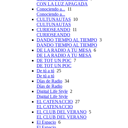
CON LA LUZ APAGADA
Conociendo a...
11
Conociendo a...
CULTUNAUTAS
10
CULTUNAUTAS
CURIOSEANDO
11
CURIOSEANDO
DANDO TIEMPO AL TIEMPO
3
DANDO TIEMPO AL TIEMPO
DE LA RADIO A TU MESA
6
DE LA RADIO A TU MESA
DE TOT UN POC
7
DE TOT UN POC
De tú a tú
25
De tú a tú
Días de Radio
34
Días de Radio
Digital Life Style
2
Digital Life Style
EL CATENACCIO
27
EL CATENACCIO
EL CLUB DEL VERANO
5
EL CLUB DEL VERANO
El Espacio
6
El Espacio