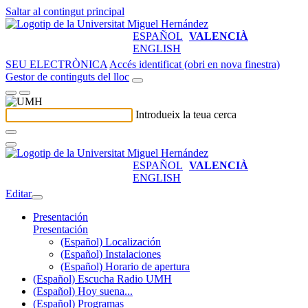
Saltar al contingut principal
ESPAÑOL
VALENCIÀ
ENGLISH
SEU ELECTRÒNICA
Accés identificat (obri en nova finestra)
Gestor de continguts del lloc
Introdueix la teua cerca
ESPAÑOL
VALENCIÀ
ENGLISH
Editar
Presentación
Presentación
(Español) Localización
(Español) Instalaciones
(Español) Horario de apertura
(Español) Escucha Radio UMH
(Español) Hoy suena...
(Español) Programas