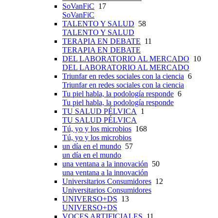
SoVanFiC
17
SoVanFiC
TALENTO Y SALUD
58
TALENTO Y SALUD
TERAPIA EN DEBATE
11
TERAPIA EN DEBATE
DEL LABORATORIO AL MERCADO
10
DEL LABORATORIO AL MERCADO
Triunfar en redes sociales con la ciencia
6
Triunfar en redes sociales con la ciencia
Tu piel habla, la podología responde
6
Tu piel habla, la podología responde
TU SALUD PÉLVICA
1
TU SALUD PÉLVICA
Tú, yo y los microbios
168
Tú, yo y los microbios
un día en el mundo
57
un día en el mundo
una ventana a la innovación
50
una ventana a la innovación
Universitarios Consumidores
12
Universitarios Consumidores
UNIVERSO+DS
13
UNIVERSO+DS
VOCES ARTIFICIALES
11