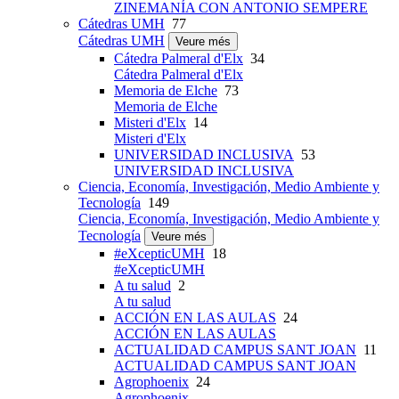
ZINEMANÍA CON ANTONIO SEMPERE
Cátedras UMH
77
Cátedras UMH
Veure més
Cátedra Palmeral d'Elx
34
Cátedra Palmeral d'Elx
Memoria de Elche
73
Memoria de Elche
Misteri d'Elx
14
Misteri d'Elx
UNIVERSIDAD INCLUSIVA
53
UNIVERSIDAD INCLUSIVA
Ciencia, Economía, Investigación, Medio Ambiente y
Tecnología
149
Ciencia, Economía, Investigación, Medio Ambiente y
Tecnología
Veure més
#eXcepticUMH
18
#eXcepticUMH
A tu salud
2
A tu salud
ACCIÓN EN LAS AULAS
24
ACCIÓN EN LAS AULAS
ACTUALIDAD CAMPUS SANT JOAN
11
ACTUALIDAD CAMPUS SANT JOAN
Agrophoenix
24
Agrophoenix