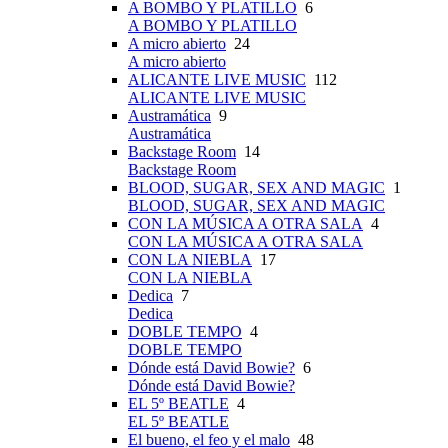
A BOMBO Y PLATILLO
6
A BOMBO Y PLATILLO
A micro abierto
24
A micro abierto
ALICANTE LIVE MUSIC
112
ALICANTE LIVE MUSIC
Austramática
9
Austramática
Backstage Room
14
Backstage Room
BLOOD, SUGAR, SEX AND MAGIC
1
BLOOD, SUGAR, SEX AND MAGIC
CON LA MÚSICA A OTRA SALA
4
CON LA MÚSICA A OTRA SALA
CON LA NIEBLA
17
CON LA NIEBLA
Dedica
7
Dedica
DOBLE TEMPO
4
DOBLE TEMPO
Dónde está David Bowie?
6
Dónde está David Bowie?
EL 5º BEATLE
4
EL 5º BEATLE
El bueno, el feo y el malo
48