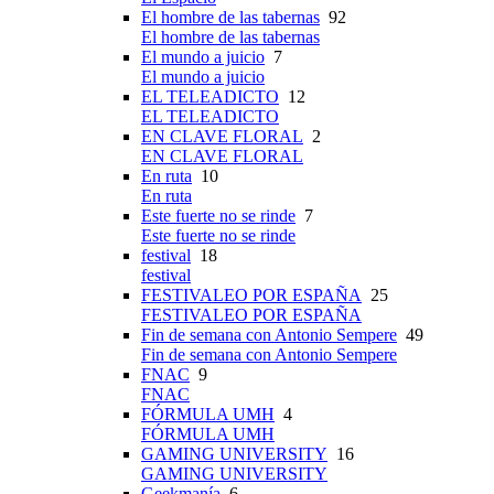
El hombre de las tabernas
92
El hombre de las tabernas
El mundo a juicio
7
El mundo a juicio
EL TELEADICTO
12
EL TELEADICTO
EN CLAVE FLORAL
2
EN CLAVE FLORAL
En ruta
10
En ruta
Este fuerte no se rinde
7
Este fuerte no se rinde
festival
18
festival
FESTIVALEO POR ESPAÑA
25
FESTIVALEO POR ESPAÑA
Fin de semana con Antonio Sempere
49
Fin de semana con Antonio Sempere
FNAC
9
FNAC
FÓRMULA UMH
4
FÓRMULA UMH
GAMING UNIVERSITY
16
GAMING UNIVERSITY
Geekmanía
6