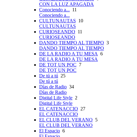
CON LA LUZ APAGADA
Conociendo a...
11
Conociendo a...
CULTUNAUTAS
10
CULTUNAUTAS
CURIOSEANDO
11
CURIOSEANDO
DANDO TIEMPO AL TIEMPO
3
DANDO TIEMPO AL TIEMPO
DE LA RADIO A TU MESA
6
DE LA RADIO A TU MESA
DE TOT UN POC
7
DE TOT UN POC
De tú a tú
25
De tú a tú
Días de Radio
34
Días de Radio
Digital Life Style
2
Digital Life Style
EL CATENACCIO
27
EL CATENACCIO
EL CLUB DEL VERANO
5
EL CLUB DEL VERANO
El Espacio
6
El Espacio