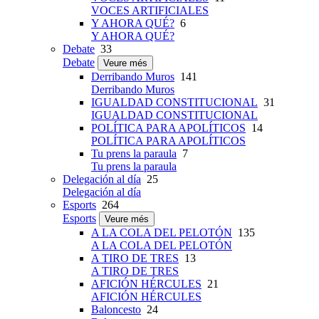
VOCES ARTIFICIALES
Y AHORA QUÉ?
6
Y AHORA QUÉ?
Debate
33
Debate
Veure més
Derribando Muros
141
Derribando Muros
IGUALDAD CONSTITUCIONAL
31
IGUALDAD CONSTITUCIONAL
POLÍTICA PARA APOLÍTICOS
14
POLÍTICA PARA APOLÍTICOS
Tu prens la paraula
7
Tu prens la paraula
Delegación al día
25
Delegación al día
Esports
264
Esports
Veure més
A LA COLA DEL PELOTÓN
135
A LA COLA DEL PELOTÓN
A TIRO DE TRES
13
A TIRO DE TRES
AFICIÓN HÉRCULES
21
AFICIÓN HÉRCULES
Baloncesto
24