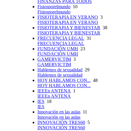
FINANZAS PARA TODOS
Fisiosporelmundo
10
Fisiosporelmundo
FISIOTERAPIA EN VERANO
3
FISIOTERAPIA EN VERANO
FISIOTERAPIA Y BIENESTAR
38
FISIOTERAPIA Y BIENESTAR
FRECUENCIA LEGAL
31
FRECUENCIA LEGAL
FUNDACIÓN UMH
23
FUNDACIÓN UMH
GAMERVICTIM
3
GAMERVICTIM
Hablemos de sexualidad
29
Hablemos de sexualidad
HOY HABLAMOS CON...
48
HOY HABLAMOS CON...
IEEEn ANTENA
1
IEEEn ANTENA
IES
18
IES
Innovación en las aulas
11
Innovación en las aulas
INNOVACIÓN TRES60
5
INNOVACIÓN TRES60