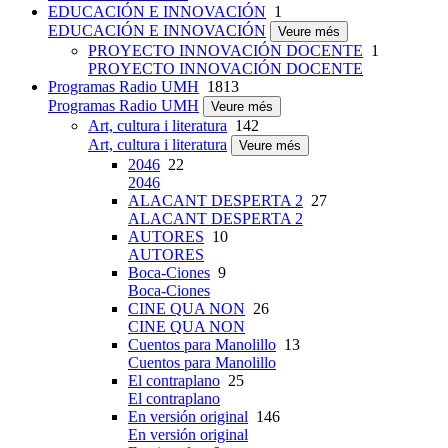
EDUCACIÓN E INNOVACIÓN
1
EDUCACIÓN E INNOVACIÓN
Veure més
PROYECTO INNOVACIÓN DOCENTE
1
PROYECTO INNOVACIÓN DOCENTE
Programas Radio UMH
1813
Programas Radio UMH
Veure més
Art, cultura i literatura
142
Art, cultura i literatura
Veure més
2046
22
2046
ALACANT DESPERTA 2
27
ALACANT DESPERTA 2
AUTORES
10
AUTORES
Boca-Ciones
9
Boca-Ciones
CINE QUA NON
26
CINE QUA NON
Cuentos para Manolillo
13
Cuentos para Manolillo
El contraplano
25
El contraplano
En versión original
146
En versión original