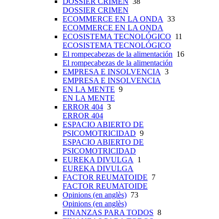
DOSSIER CRIMEN
38
DOSSIER CRIMEN
ECOMMERCE EN LA ONDA
33
ECOMMERCE EN LA ONDA
ECOSISTEMA TECNOLÓGICO
11
ECOSISTEMA TECNOLÓGICO
El rompecabezas de la alimentación
16
El rompecabezas de la alimentación
EMPRESA E INSOLVENCIA
3
EMPRESA E INSOLVENCIA
EN LA MENTE
9
EN LA MENTE
ERROR 404
3
ERROR 404
ESPACIO ABIERTO DE
PSICOMOTRICIDAD
9
ESPACIO ABIERTO DE
PSICOMOTRICIDAD
EUREKA DIVULGA
1
EUREKA DIVULGA
FACTOR REUMATOIDE
7
FACTOR REUMATOIDE
Opinions (en anglès)
73
Opinions (en anglès)
FINANZAS PARA TODOS
8