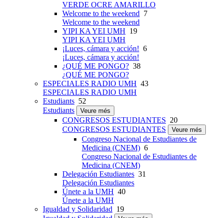
VERDE OCRE AMARILLO
Welcome to the weekend
7
Welcome to the weekend
YIPI KA YEI UMH
19
YIPI KA YEI UMH
¡Luces, cámara y acción!
6
¡Luces, cámara y acción!
¿QUÉ ME PONGO?
38
¿QUÉ ME PONGO?
ESPECIALES RADIO UMH
43
ESPECIALES RADIO UMH
Estudiants
52
Estudiants
Veure més
CONGRESOS ESTUDIANTES
20
CONGRESOS ESTUDIANTES
Veure més
Congreso Nacional de Estudiantes de
Medicina (CNEM)
6
Congreso Nacional de Estudiantes de
Medicina (CNEM)
Delegación Estudiantes
31
Delegación Estudiantes
Únete a la UMH
40
Únete a la UMH
Igualdad y Solidaridad
19