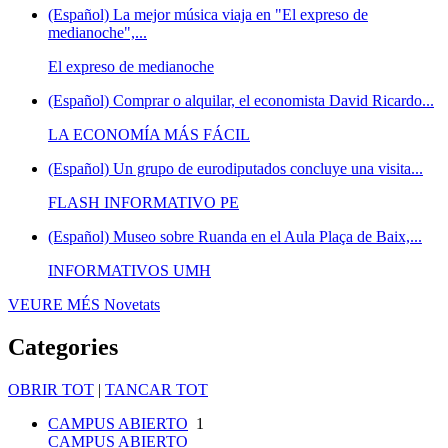
(Español) La mejor música viaja en "El expreso de
medianoche",...
El expreso de medianoche
(Español) Comprar o alquilar, el economista David Ricardo...
LA ECONOMÍA MÁS FÁCIL
(Español) Un grupo de eurodiputados concluye una visita...
FLASH INFORMATIVO PE
(Español) Museo sobre Ruanda en el Aula Plaça de Baix,...
INFORMATIVOS UMH
VEURE MÉS
Novetats
Categories
OBRIR TOT
|
TANCAR TOT
CAMPUS ABIERTO
1
CAMPUS ABIERTO