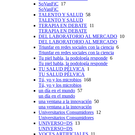
SoVanFiC
17
SoVanFiC
TALENTO Y SALUD
58
TALENTO Y SALUD
TERAPIA EN DEBATE
11
TERAPIA EN DEBATE
DEL LABORATORIO AL MERCADO
10
DEL LABORATORIO AL MERCADO
Triunfar en redes sociales con la ciencia
6
Triunfar en redes sociales con la ciencia
Tu piel habla, la podología responde
6
Tu piel habla, la podología responde
TU SALUD PÉLVICA
1
TU SALUD PÉLVICA
Tú, yo y los microbios
168
Tú, yo y los microbios
un día en el mundo
57
un día en el mundo
una ventana a la innovación
50
una ventana a la innovación
Universitarios Consumidores
12
Universitarios Consumidores
UNIVERSO+DS
13
UNIVERSO+DS
VOCES ARTIFICIALES
11