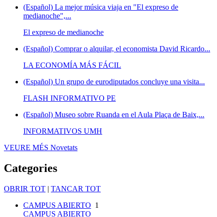
(Español) La mejor música viaja en "El expreso de
medianoche",...
El expreso de medianoche
(Español) Comprar o alquilar, el economista David Ricardo...
LA ECONOMÍA MÁS FÁCIL
(Español) Un grupo de eurodiputados concluye una visita...
FLASH INFORMATIVO PE
(Español) Museo sobre Ruanda en el Aula Plaça de Baix,...
INFORMATIVOS UMH
VEURE MÉS
Novetats
Categories
OBRIR TOT
|
TANCAR TOT
CAMPUS ABIERTO
1
CAMPUS ABIERTO