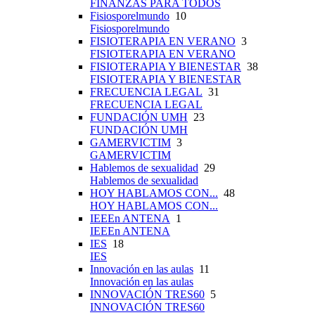
FINANZAS PARA TODOS
Fisiosporelmundo
10
Fisiosporelmundo
FISIOTERAPIA EN VERANO
3
FISIOTERAPIA EN VERANO
FISIOTERAPIA Y BIENESTAR
38
FISIOTERAPIA Y BIENESTAR
FRECUENCIA LEGAL
31
FRECUENCIA LEGAL
FUNDACIÓN UMH
23
FUNDACIÓN UMH
GAMERVICTIM
3
GAMERVICTIM
Hablemos de sexualidad
29
Hablemos de sexualidad
HOY HABLAMOS CON...
48
HOY HABLAMOS CON...
IEEEn ANTENA
1
IEEEn ANTENA
IES
18
IES
Innovación en las aulas
11
Innovación en las aulas
INNOVACIÓN TRES60
5
INNOVACIÓN TRES60