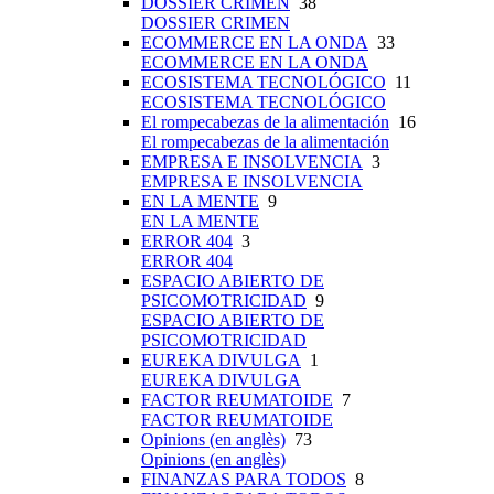
DOSSIER CRIMEN
38
DOSSIER CRIMEN
ECOMMERCE EN LA ONDA
33
ECOMMERCE EN LA ONDA
ECOSISTEMA TECNOLÓGICO
11
ECOSISTEMA TECNOLÓGICO
El rompecabezas de la alimentación
16
El rompecabezas de la alimentación
EMPRESA E INSOLVENCIA
3
EMPRESA E INSOLVENCIA
EN LA MENTE
9
EN LA MENTE
ERROR 404
3
ERROR 404
ESPACIO ABIERTO DE
PSICOMOTRICIDAD
9
ESPACIO ABIERTO DE
PSICOMOTRICIDAD
EUREKA DIVULGA
1
EUREKA DIVULGA
FACTOR REUMATOIDE
7
FACTOR REUMATOIDE
Opinions (en anglès)
73
Opinions (en anglès)
FINANZAS PARA TODOS
8