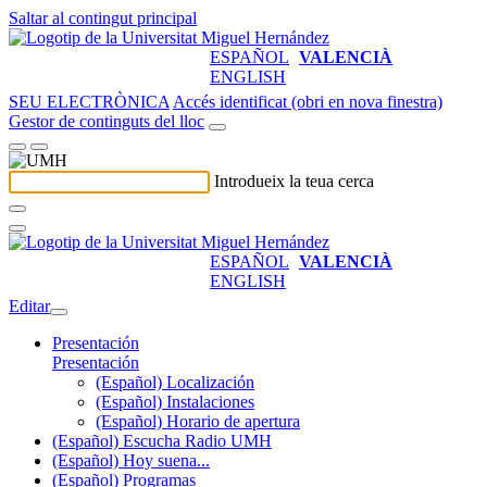
Saltar al contingut principal
ESPAÑOL
VALENCIÀ
ENGLISH
SEU ELECTRÒNICA
Accés identificat (obri en nova finestra)
Gestor de continguts del lloc
Introdueix la teua cerca
ESPAÑOL
VALENCIÀ
ENGLISH
Editar
Presentación
Presentación
(Español) Localización
(Español) Instalaciones
(Español) Horario de apertura
(Español) Escucha Radio UMH
(Español) Hoy suena...
(Español) Programas