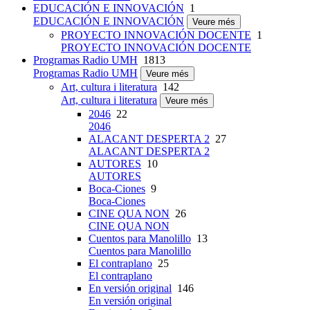
EDUCACIÓN E INNOVACIÓN
1
EDUCACIÓN E INNOVACIÓN
Veure més
PROYECTO INNOVACIÓN DOCENTE
1
PROYECTO INNOVACIÓN DOCENTE
Programas Radio UMH
1813
Programas Radio UMH
Veure més
Art, cultura i literatura
142
Art, cultura i literatura
Veure més
2046
22
2046
ALACANT DESPERTA 2
27
ALACANT DESPERTA 2
AUTORES
10
AUTORES
Boca-Ciones
9
Boca-Ciones
CINE QUA NON
26
CINE QUA NON
Cuentos para Manolillo
13
Cuentos para Manolillo
El contraplano
25
El contraplano
En versión original
146
En versión original