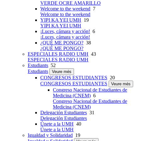
VERDE OCRE AMARILLO
Welcome to the weekend
7
Welcome to the weekend
YIPI KA YEI UMH
19
YIPI KA YEI UMH
¡Luces, cámara y acción!
6
¡Luces, cámara y acción!
¿QUÉ ME PONGO?
38
¿QUÉ ME PONGO?
ESPECIALES RADIO UMH
43
ESPECIALES RADIO UMH
Estudiants
52
Estudiants
Veure més
CONGRESOS ESTUDIANTES
20
CONGRESOS ESTUDIANTES
Veure més
Congreso Nacional de Estudiantes de
Medicina (CNEM)
6
Congreso Nacional de Estudiantes de
Medicina (CNEM)
Delegación Estudiantes
31
Delegación Estudiantes
Únete a la UMH
40
Únete a la UMH
Igualdad y Solidaridad
19