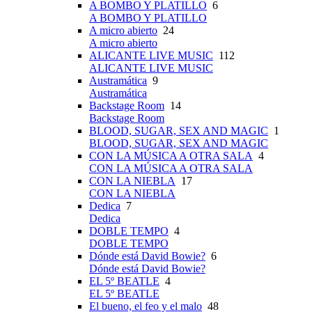
A BOMBO Y PLATILLO
6
A BOMBO Y PLATILLO
A micro abierto
24
A micro abierto
ALICANTE LIVE MUSIC
112
ALICANTE LIVE MUSIC
Austramática
9
Austramática
Backstage Room
14
Backstage Room
BLOOD, SUGAR, SEX AND MAGIC
1
BLOOD, SUGAR, SEX AND MAGIC
CON LA MÚSICA A OTRA SALA
4
CON LA MÚSICA A OTRA SALA
CON LA NIEBLA
17
CON LA NIEBLA
Dedica
7
Dedica
DOBLE TEMPO
4
DOBLE TEMPO
Dónde está David Bowie?
6
Dónde está David Bowie?
EL 5º BEATLE
4
EL 5º BEATLE
El bueno, el feo y el malo
48