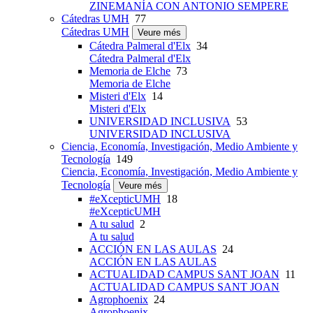
ZINEMANÍA CON ANTONIO SEMPERE
Cátedras UMH
77
Cátedras UMH
Veure més
Cátedra Palmeral d'Elx
34
Cátedra Palmeral d'Elx
Memoria de Elche
73
Memoria de Elche
Misteri d'Elx
14
Misteri d'Elx
UNIVERSIDAD INCLUSIVA
53
UNIVERSIDAD INCLUSIVA
Ciencia, Economía, Investigación, Medio Ambiente y
Tecnología
149
Ciencia, Economía, Investigación, Medio Ambiente y
Tecnología
Veure més
#eXcepticUMH
18
#eXcepticUMH
A tu salud
2
A tu salud
ACCIÓN EN LAS AULAS
24
ACCIÓN EN LAS AULAS
ACTUALIDAD CAMPUS SANT JOAN
11
ACTUALIDAD CAMPUS SANT JOAN
Agrophoenix
24
Agrophoenix