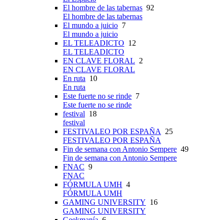
El hombre de las tabernas
92
El hombre de las tabernas
El mundo a juicio
7
El mundo a juicio
EL TELEADICTO
12
EL TELEADICTO
EN CLAVE FLORAL
2
EN CLAVE FLORAL
En ruta
10
En ruta
Este fuerte no se rinde
7
Este fuerte no se rinde
festival
18
festival
FESTIVALEO POR ESPAÑA
25
FESTIVALEO POR ESPAÑA
Fin de semana con Antonio Sempere
49
Fin de semana con Antonio Sempere
FNAC
9
FNAC
FÓRMULA UMH
4
FÓRMULA UMH
GAMING UNIVERSITY
16
GAMING UNIVERSITY
Geekmanía
6