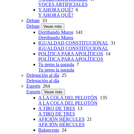
VOCES ARTIFICIALES
Y AHORA QUÉ?
6
Y AHORA QUÉ?
Debate
33
Debate
Veure més
Derribando Muros
141
Derribando Muros
IGUALDAD CONSTITUCIONAL
31
IGUALDAD CONSTITUCIONAL
POLÍTICA PARA APOLÍTICOS
14
POLÍTICA PARA APOLÍTICOS
Tu prens la paraula
7
Tu prens la paraula
Delegación al día
25
Delegación al día
Esports
264
Esports
Veure més
A LA COLA DEL PELOTÓN
135
A LA COLA DEL PELOTÓN
A TIRO DE TRES
13
A TIRO DE TRES
AFICIÓN HÉRCULES
21
AFICIÓN HÉRCULES
Baloncesto
24