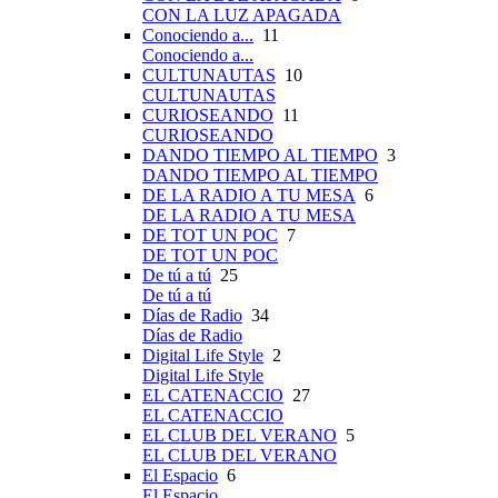
CON LA LUZ APAGADA
Conociendo a...
11
Conociendo a...
CULTUNAUTAS
10
CULTUNAUTAS
CURIOSEANDO
11
CURIOSEANDO
DANDO TIEMPO AL TIEMPO
3
DANDO TIEMPO AL TIEMPO
DE LA RADIO A TU MESA
6
DE LA RADIO A TU MESA
DE TOT UN POC
7
DE TOT UN POC
De tú a tú
25
De tú a tú
Días de Radio
34
Días de Radio
Digital Life Style
2
Digital Life Style
EL CATENACCIO
27
EL CATENACCIO
EL CLUB DEL VERANO
5
EL CLUB DEL VERANO
El Espacio
6
El Espacio