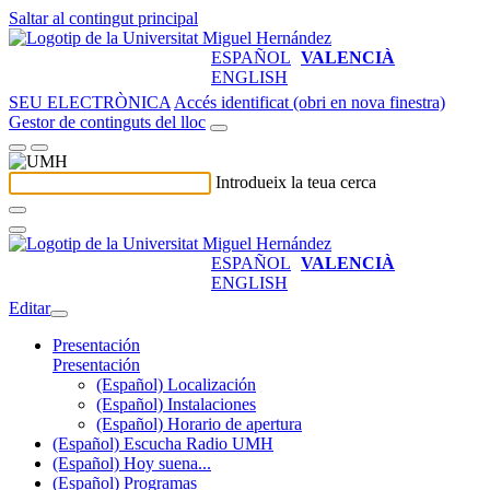
Saltar al contingut principal
ESPAÑOL
VALENCIÀ
ENGLISH
SEU ELECTRÒNICA
Accés identificat (obri en nova finestra)
Gestor de continguts del lloc
Introdueix la teua cerca
ESPAÑOL
VALENCIÀ
ENGLISH
Editar
Presentación
Presentación
(Español) Localización
(Español) Instalaciones
(Español) Horario de apertura
(Español) Escucha Radio UMH
(Español) Hoy suena...
(Español) Programas