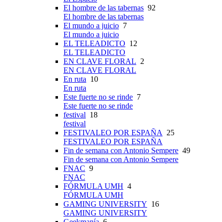
El hombre de las tabernas
92
El hombre de las tabernas
El mundo a juicio
7
El mundo a juicio
EL TELEADICTO
12
EL TELEADICTO
EN CLAVE FLORAL
2
EN CLAVE FLORAL
En ruta
10
En ruta
Este fuerte no se rinde
7
Este fuerte no se rinde
festival
18
festival
FESTIVALEO POR ESPAÑA
25
FESTIVALEO POR ESPAÑA
Fin de semana con Antonio Sempere
49
Fin de semana con Antonio Sempere
FNAC
9
FNAC
FÓRMULA UMH
4
FÓRMULA UMH
GAMING UNIVERSITY
16
GAMING UNIVERSITY
Geekmanía
6