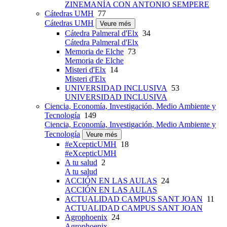
ZINEMANÍA CON ANTONIO SEMPERE
Cátedras UMH
77
Cátedras UMH
Veure més
Cátedra Palmeral d'Elx
34
Cátedra Palmeral d'Elx
Memoria de Elche
73
Memoria de Elche
Misteri d'Elx
14
Misteri d'Elx
UNIVERSIDAD INCLUSIVA
53
UNIVERSIDAD INCLUSIVA
Ciencia, Economía, Investigación, Medio Ambiente y
Tecnología
149
Ciencia, Economía, Investigación, Medio Ambiente y
Tecnología
Veure més
#eXcepticUMH
18
#eXcepticUMH
A tu salud
2
A tu salud
ACCIÓN EN LAS AULAS
24
ACCIÓN EN LAS AULAS
ACTUALIDAD CAMPUS SANT JOAN
11
ACTUALIDAD CAMPUS SANT JOAN
Agrophoenix
24
Agrophoenix