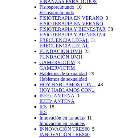
FINANZAS PARA TODOS
Fisiosporelmundo
10
Fisiosporelmundo
FISIOTERAPIA EN VERANO
3
FISIOTERAPIA EN VERANO
FISIOTERAPIA Y BIENESTAR
38
FISIOTERAPIA Y BIENESTAR
FRECUENCIA LEGAL
31
FRECUENCIA LEGAL
FUNDACIÓN UMH
23
FUNDACIÓN UMH
GAMERVICTIM
3
GAMERVICTIM
Hablemos de sexualidad
29
Hablemos de sexualidad
HOY HABLAMOS CON...
48
HOY HABLAMOS CON...
IEEEn ANTENA
1
IEEEn ANTENA
IES
18
IES
Innovación en las aulas
11
Innovación en las aulas
INNOVACIÓN TRES60
5
INNOVACIÓN TRES60