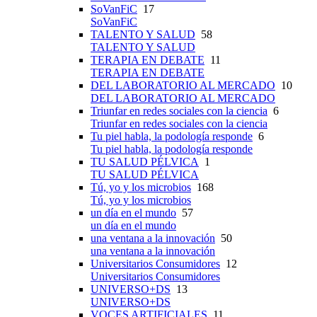
SoVanFiC
17
SoVanFiC
TALENTO Y SALUD
58
TALENTO Y SALUD
TERAPIA EN DEBATE
11
TERAPIA EN DEBATE
DEL LABORATORIO AL MERCADO
10
DEL LABORATORIO AL MERCADO
Triunfar en redes sociales con la ciencia
6
Triunfar en redes sociales con la ciencia
Tu piel habla, la podología responde
6
Tu piel habla, la podología responde
TU SALUD PÉLVICA
1
TU SALUD PÉLVICA
Tú, yo y los microbios
168
Tú, yo y los microbios
un día en el mundo
57
un día en el mundo
una ventana a la innovación
50
una ventana a la innovación
Universitarios Consumidores
12
Universitarios Consumidores
UNIVERSO+DS
13
UNIVERSO+DS
VOCES ARTIFICIALES
11