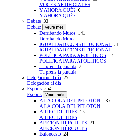
VOCES ARTIFICIALES
Y AHORA QUÉ?
6
Y AHORA QUÉ?
Debate
33
Debate
Veure més
Derribando Muros
141
Derribando Muros
IGUALDAD CONSTITUCIONAL
31
IGUALDAD CONSTITUCIONAL
POLÍTICA PARA APOLÍTICOS
14
POLÍTICA PARA APOLÍTICOS
Tu prens la paraula
7
Tu prens la paraula
Delegación al día
25
Delegación al día
Esports
264
Esports
Veure més
A LA COLA DEL PELOTÓN
135
A LA COLA DEL PELOTÓN
A TIRO DE TRES
13
A TIRO DE TRES
AFICIÓN HÉRCULES
21
AFICIÓN HÉRCULES
Baloncesto
24