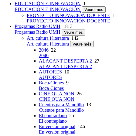
EDUCACIÓN E INNOVACIÓN
1
EDUCACIÓN E INNOVACIÓN
Veure més
PROYECTO INNOVACIÓN DOCENTE
1
PROYECTO INNOVACIÓN DOCENTE
Programas Radio UMH
1813
Programas Radio UMH
Veure més
Art, cultura i literatura
142
Art, cultura i literatura
Veure més
2046
22
2046
ALACANT DESPERTA 2
27
ALACANT DESPERTA 2
AUTORES
10
AUTORES
Boca-Ciones
9
Boca-Ciones
CINE QUA NON
26
CINE QUA NON
Cuentos para Manolillo
13
Cuentos para Manolillo
El contraplano
25
El contraplano
En versión original
146
En versión original