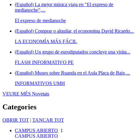
(Español) La mejor música viaja en "El expreso de
medianoche",...
El expreso de medianoche
(Español) Comprar o alquilar, el economista David Ricardo...
LA ECONOMÍA MÁS FÁCIL
(Español) Un grupo de eurodiputados concluye una visita...
FLASH INFORMATIVO PE
(Español) Museo sobre Ruanda en el Aula Plaça de Baix,...
INFORMATIVOS UMH
VEURE MÉS
Novetats
Categories
OBRIR TOT
|
TANCAR TOT
CAMPUS ABIERTO
1
CAMPUS ABIERTO