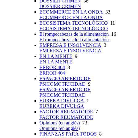
DOSSIER CRIMEN
38
DOSSIER CRIMEN
ECOMMERCE EN LA ONDA
33
ECOMMERCE EN LA ONDA
ECOSISTEMA TECNOLÓGICO
11
ECOSISTEMA TECNOLÓGICO
El rompecabezas de la alimentación
16
El rompecabezas de la alimentación
EMPRESA E INSOLVENCIA
3
EMPRESA E INSOLVENCIA
EN LA MENTE
9
EN LA MENTE
ERROR 404
3
ERROR 404
ESPACIO ABIERTO DE
PSICOMOTRICIDAD
9
ESPACIO ABIERTO DE
PSICOMOTRICIDAD
EUREKA DIVULGA
1
EUREKA DIVULGA
FACTOR REUMATOIDE
7
FACTOR REUMATOIDE
Opinions (en anglès)
73
Opinions (en anglès)
FINANZAS PARA TODOS
8