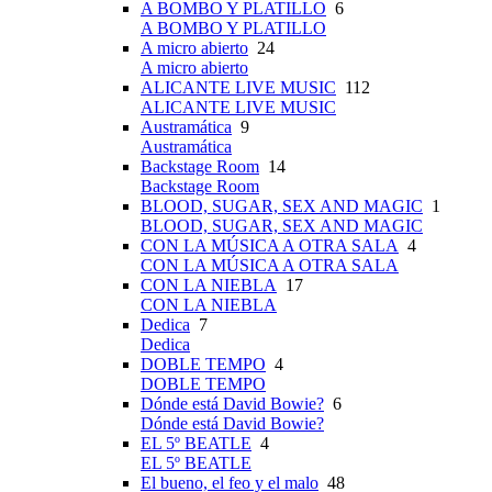
A BOMBO Y PLATILLO
6
A BOMBO Y PLATILLO
A micro abierto
24
A micro abierto
ALICANTE LIVE MUSIC
112
ALICANTE LIVE MUSIC
Austramática
9
Austramática
Backstage Room
14
Backstage Room
BLOOD, SUGAR, SEX AND MAGIC
1
BLOOD, SUGAR, SEX AND MAGIC
CON LA MÚSICA A OTRA SALA
4
CON LA MÚSICA A OTRA SALA
CON LA NIEBLA
17
CON LA NIEBLA
Dedica
7
Dedica
DOBLE TEMPO
4
DOBLE TEMPO
Dónde está David Bowie?
6
Dónde está David Bowie?
EL 5º BEATLE
4
EL 5º BEATLE
El bueno, el feo y el malo
48