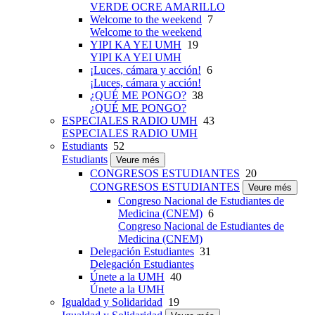
VERDE OCRE AMARILLO
Welcome to the weekend
7
Welcome to the weekend
YIPI KA YEI UMH
19
YIPI KA YEI UMH
¡Luces, cámara y acción!
6
¡Luces, cámara y acción!
¿QUÉ ME PONGO?
38
¿QUÉ ME PONGO?
ESPECIALES RADIO UMH
43
ESPECIALES RADIO UMH
Estudiants
52
Estudiants
Veure més
CONGRESOS ESTUDIANTES
20
CONGRESOS ESTUDIANTES
Veure més
Congreso Nacional de Estudiantes de
Medicina (CNEM)
6
Congreso Nacional de Estudiantes de
Medicina (CNEM)
Delegación Estudiantes
31
Delegación Estudiantes
Únete a la UMH
40
Únete a la UMH
Igualdad y Solidaridad
19