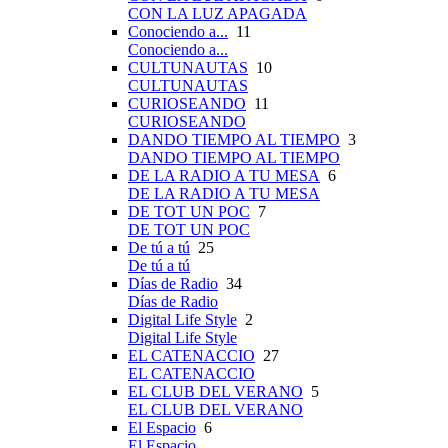
CON LA LUZ APAGADA
Conociendo a...
11
Conociendo a...
CULTUNAUTAS
10
CULTUNAUTAS
CURIOSEANDO
11
CURIOSEANDO
DANDO TIEMPO AL TIEMPO
3
DANDO TIEMPO AL TIEMPO
DE LA RADIO A TU MESA
6
DE LA RADIO A TU MESA
DE TOT UN POC
7
DE TOT UN POC
De tú a tú
25
De tú a tú
Días de Radio
34
Días de Radio
Digital Life Style
2
Digital Life Style
EL CATENACCIO
27
EL CATENACCIO
EL CLUB DEL VERANO
5
EL CLUB DEL VERANO
El Espacio
6
El Espacio