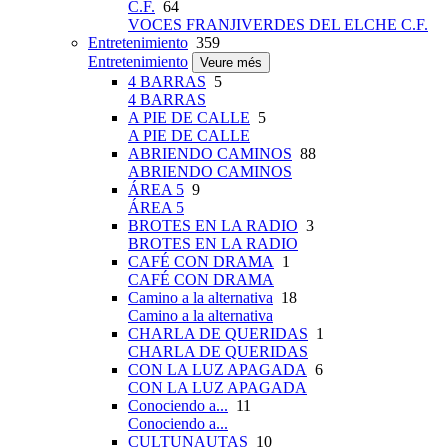
C.F.
64
VOCES FRANJIVERDES DEL ELCHE C.F.
Entretenimiento
359
Entretenimiento
Veure més
4 BARRAS
5
4 BARRAS
A PIE DE CALLE
5
A PIE DE CALLE
ABRIENDO CAMINOS
88
ABRIENDO CAMINOS
ÁREA 5
9
ÁREA 5
BROTES EN LA RADIO
3
BROTES EN LA RADIO
CAFÉ CON DRAMA
1
CAFÉ CON DRAMA
Camino a la alternativa
18
Camino a la alternativa
CHARLA DE QUERIDAS
1
CHARLA DE QUERIDAS
CON LA LUZ APAGADA
6
CON LA LUZ APAGADA
Conociendo a...
11
Conociendo a...
CULTUNAUTAS
10