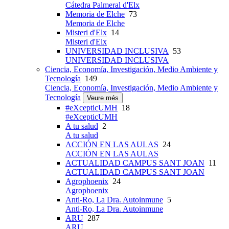
Cátedra Palmeral d'Elx
Memoria de Elche
73
Memoria de Elche
Misteri d'Elx
14
Misteri d'Elx
UNIVERSIDAD INCLUSIVA
53
UNIVERSIDAD INCLUSIVA
Ciencia, Economía, Investigación, Medio Ambiente y
Tecnología
149
Ciencia, Economía, Investigación, Medio Ambiente y
Tecnología
Veure més
#eXcepticUMH
18
#eXcepticUMH
A tu salud
2
A tu salud
ACCIÓN EN LAS AULAS
24
ACCIÓN EN LAS AULAS
ACTUALIDAD CAMPUS SANT JOAN
11
ACTUALIDAD CAMPUS SANT JOAN
Agrophoenix
24
Agrophoenix
Anti-Ro, La Dra. Autoinmune
5
Anti-Ro, La Dra. Autoinmune
ARU
287
ARU