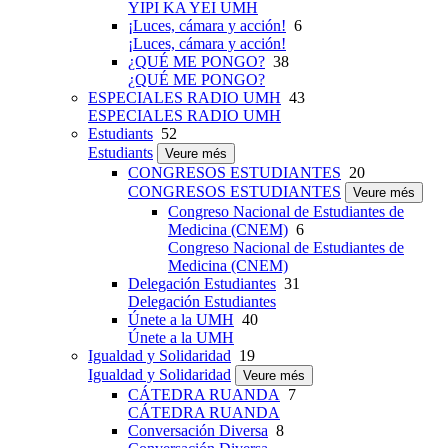
YIPI KA YEI UMH
¡Luces, cámara y acción!
6
¡Luces, cámara y acción!
¿QUÉ ME PONGO?
38
¿QUÉ ME PONGO?
ESPECIALES RADIO UMH
43
ESPECIALES RADIO UMH
Estudiants
52
Estudiants
Veure més
CONGRESOS ESTUDIANTES
20
CONGRESOS ESTUDIANTES
Veure més
Congreso Nacional de Estudiantes de
Medicina (CNEM)
6
Congreso Nacional de Estudiantes de
Medicina (CNEM)
Delegación Estudiantes
31
Delegación Estudiantes
Únete a la UMH
40
Únete a la UMH
Igualdad y Solidaridad
19
Igualdad y Solidaridad
Veure més
CÁTEDRA RUANDA
7
CÁTEDRA RUANDA
Conversación Diversa
8