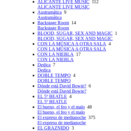
ALICANTE LIVE MUSIC
112
ALICANTE LIVE MUSIC
Austramática
9
Austramática
Backstage Room
14
Backstage Room
BLOOD, SUGAR, SEX AND MAGIC
1
BLOOD, SUGAR, SEX AND MAGIC
CON LA MÚSICA A OTRA SALA
4
CON LA MÚSICA A OTRA SALA
CON LA NIEBLA
17
CON LA NIEBLA
Dedica
7
Dedica
DOBLE TEMPO
4
DOBLE TEMPO
Dónde está David Bowie?
6
Dónde está David Bowie?
EL 5º BEATLE
4
EL 5º BEATLE
El bueno, el feo y el malo
48
El bueno, el feo y el malo
El expreso de medianoche
375
El expreso de medianoche
EL GRAZNIDO
3