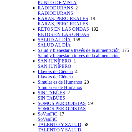
PUNTO DE VISTA
RADIODURANS
2
RADIODURANS
RARAS, PERO REALES
19
RARAS, PERO REALES
RETOS EN LAS ONDAS
192
RETOS EN LAS ONDAS
SALUD AL DÍA
158
SALUD AL DÍA
Salud y bienestar a través de la alimentación
175
Salud y bienestar a través de la alimentación
SAN JUNÍPERO
1
SAN JUNÍPERO
Llavors de Ciència
4
Llavors de Ciència
Simular es de Humanos
20
Simular es de Humanos
SIN TABÚES
2
SIN TABÚES
SOMOS PERIODISTAS
59
SOMOS PERIODISTAS
SoVanFiC
17
SoVanFiC
TALENTO Y SALUD
58
TALENTO Y SALUD