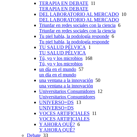
TERAPIA EN DEBATE
11
TERAPIA EN DEBATE
DEL LABORATORIO AL MERCADO
10
DEL LABORATORIO AL MERCADO
Triunfar en redes sociales con la ciencia
6
Triunfar en redes sociales con la ciencia
Tu piel habla, la podología responde
6
Tu piel habla, la podología responde
TU SALUD PÉLVICA
1
TU SALUD PÉLVICA
Tú, yo y los microbios
168
Tú, yo y los microbios
un día en el mundo
57
un día en el mundo
una ventana a la innovación
50
una ventana a la innovación
Universitarios Consumidores
12
Universitarios Consumidores
UNIVERSO+DS
13
UNIVERSO+DS
VOCES ARTIFICIALES
11
VOCES ARTIFICIALES
Y AHORA QUÉ?
6
Y AHORA QUÉ?
Debate
33