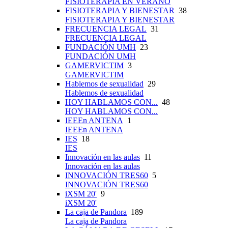
FISIOTERAPIA EN VERANO
FISIOTERAPIA Y BIENESTAR
38
FISIOTERAPIA Y BIENESTAR
FRECUENCIA LEGAL
31
FRECUENCIA LEGAL
FUNDACIÓN UMH
23
FUNDACIÓN UMH
GAMERVICTIM
3
GAMERVICTIM
Hablemos de sexualidad
29
Hablemos de sexualidad
HOY HABLAMOS CON...
48
HOY HABLAMOS CON...
IEEEn ANTENA
1
IEEEn ANTENA
IES
18
IES
Innovación en las aulas
11
Innovación en las aulas
INNOVACIÓN TRES60
5
INNOVACIÓN TRES60
iXSM 20'
9
iXSM 20'
La caja de Pandora
189
La caja de Pandora