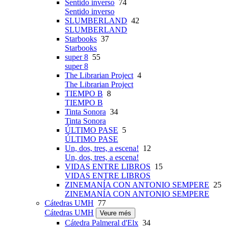
Sentido inverso
74
Sentido inverso
SLUMBERLAND
42
SLUMBERLAND
Starbooks
37
Starbooks
super 8
55
super 8
The Librarian Project
4
The Librarian Project
TIEMPO B
8
TIEMPO B
Tinta Sonora
34
Tinta Sonora
ÚLTIMO PASE
5
ÚLTIMO PASE
Un, dos, tres, a escena!
12
Un, dos, tres, a escena!
VIDAS ENTRE LIBROS
15
VIDAS ENTRE LIBROS
ZINEMANÍA CON ANTONIO SEMPERE
25
ZINEMANÍA CON ANTONIO SEMPERE
Cátedras UMH
77
Cátedras UMH
Veure més
Cátedra Palmeral d'Elx
34