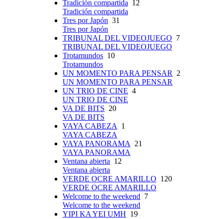
Tradición compartida
12
Tradición compartida
Tres por Japón
31
Tres por Japón
TRIBUNAL DEL VIDEOJUEGO
7
TRIBUNAL DEL VIDEOJUEGO
Trotamundos
10
Trotamundos
UN MOMENTO PARA PENSAR
2
UN MOMENTO PARA PENSAR
UN TRIO DE CINE
4
UN TRIO DE CINE
VA DE BITS
20
VA DE BITS
VAYA CABEZA
1
VAYA CABEZA
VAYA PANORAMA
21
VAYA PANORAMA
Ventana abierta
12
Ventana abierta
VERDE OCRE AMARILLO
120
VERDE OCRE AMARILLO
Welcome to the weekend
7
Welcome to the weekend
YIPI KA YEI UMH
19