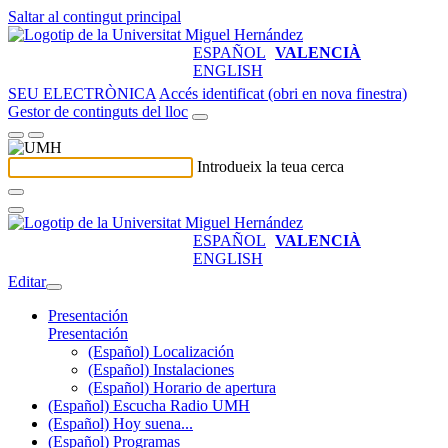
Saltar al contingut principal
ESPAÑOL
VALENCIÀ
ENGLISH
SEU ELECTRÒNICA
Accés identificat (obri en nova finestra)
Gestor de continguts del lloc
Introdueix la teua cerca
ESPAÑOL
VALENCIÀ
ENGLISH
Editar
Presentación
Presentación
(Español) Localización
(Español) Instalaciones
(Español) Horario de apertura
(Español) Escucha Radio UMH
(Español) Hoy suena...
(Español) Programas