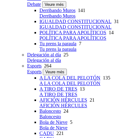
Debate
Veure més
Derribando Muros
141
Derribando Muros
IGUALDAD CONSTITUCIONAL
31
IGUALDAD CONSTITUCIONAL
POLÍTICA PARA APOLÍTICOS
14
POLÍTICA PARA APOLÍTICOS
Tu prens la paraula
7
Tu prens la paraula
Delegación al día
25
Delegación al día
Esports
264
Esports
Veure més
A LA COLA DEL PELOTÓN
135
A LA COLA DEL PELOTÓN
A TIRO DE TRES
13
A TIRO DE TRES
AFICIÓN HÉRCULES
21
AFICIÓN HÉRCULES
Baloncesto
24
Baloncesto
Bola de Nieve
5
Bola de Nieve
CADU
221