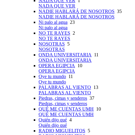
NADA QUE VER
1
NADA QUE VER
NADIE HABLARÁ DE NOSOTROS
35
NADIE HABLARÁ DE NOSOTROS
Ni palo al agua
23
Ni palo al agua
NO TE RAYES
2
NO TE RAYES
NOSOTRAS
5
NOSOTRAS
ONDA UNIVERSITARIA
11
ONDA UNIVERSITARIA
OPERA EGIPCIA
10
OPERA EGIPCIA
Oye tu mundo
11
Oye tu mundo
PALABRAS AL VIENTO
13
PALABRAS AL VIENTO
Piedras, cimas y senderos
37
Piedras, cimas y senderos
QUÉ ME CUENTAS UMH
10
QUÉ ME CUENTAS UMH
Quién dijo qué
4
Quién dijo qué
RADIO MIGUELITOS
5