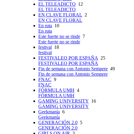
EL TELEADICTO
12
EL TELEADICTO
EN CLAVE FLORAL
2
EN CLAVE FLORAL
En ruta
10
En ruta
Este fuerte no se rinde
7
Este fuerte no se rinde
festival
18
festival
FESTIVALEO POR ESPAÑA
25
FESTIVALEO POR ESPAÑA
Fin de semana con Antonio Sempere
49
Fin de semana con Antonio Sempere
FNAC
9
FNAC
FÓRMULA UMH
4
FÓRMULA UMH
GAMING UNIVERSITY
16
GAMING UNIVERSITY
Geekmanía
6
Geekmanía
GENERACIÓN 2.0
5
GENERACIÓN 2.0
GIRLS ON AIR
3