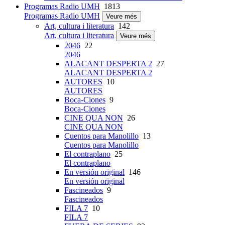
Programas Radio UMH
1813
Programas Radio UMH
Veure més
Art, cultura i literatura
142
Art, cultura i literatura
Veure més
2046
22
2046
ALACANT DESPERTA 2
27
ALACANT DESPERTA 2
AUTORES
10
AUTORES
Boca-Ciones
9
Boca-Ciones
CINE QUA NON
26
CINE QUA NON
Cuentos para Manolillo
13
Cuentos para Manolillo
El contraplano
25
El contraplano
En versión original
146
En versión original
Fascineados
9
Fascineados
FILA 7
10
FILA 7