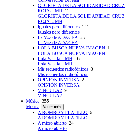
Conversación Diversa
GLORIETA DE LA SOLIDARIDAD CRUZ
ROJA-UMH
11
GLORIETA DE LA SOLIDARIDAD CRUZ
ROJA-UMH
Iguales pero diferentes
121
Iguales pero diferentes
La Voz de ADACEA
25
La Voz de ADACEA
LOLA BUSCA NUEVA IMAGEN
1
LOLA BUSCA NUEVA IMAGEN
Lola Va a la UMH
16
Lola Va a la UMH
Mis recuerdos radiofónicos
8
Mis recuerdos radiofónicos
OPINIÓN INVERSA
2
OPINIÓN INVERSA
VINCULA2
9
VINCULA2
Música
355
Música
Veure més
A BOMBO Y PLATILLO
6
A BOMBO Y PLATILLO
A micro abierto
24
A micro abierto