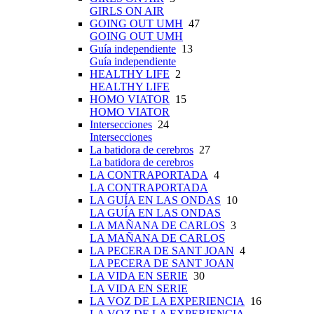
GIRLS ON AIR
GOING OUT UMH
47
GOING OUT UMH
Guía independiente
13
Guía independiente
HEALTHY LIFE
2
HEALTHY LIFE
HOMO VIATOR
15
HOMO VIATOR
Intersecciones
24
Intersecciones
La batidora de cerebros
27
La batidora de cerebros
LA CONTRAPORTADA
4
LA CONTRAPORTADA
LA GUÍA EN LAS ONDAS
10
LA GUÍA EN LAS ONDAS
LA MAÑANA DE CARLOS
3
LA MAÑANA DE CARLOS
LA PECERA DE SANT JOAN
4
LA PECERA DE SANT JOAN
LA VIDA EN SERIE
30
LA VIDA EN SERIE
LA VOZ DE LA EXPERIENCIA
16
LA VOZ DE LA EXPERIENCIA