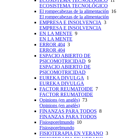
ECOSISTEMA TECNOLÓGICO
11
ECOSISTEMA TECNOLÓGICO
El rompecabezas de la alimentación
16
El rompecabezas de la alimentación
EMPRESA E INSOLVENCIA
3
EMPRESA E INSOLVENCIA
EN LA MENTE
9
EN LA MENTE
ERROR 404
3
ERROR 404
ESPACIO ABIERTO DE
PSICOMOTRICIDAD
9
ESPACIO ABIERTO DE
PSICOMOTRICIDAD
EUREKA DIVULGA
1
EUREKA DIVULGA
FACTOR REUMATOIDE
7
FACTOR REUMATOIDE
Opinions (en anglès)
73
Opinions (en anglès)
FINANZAS PARA TODOS
8
FINANZAS PARA TODOS
Fisiosporelmundo
10
Fisiosporelmundo
FISIOTERAPIA EN VERANO
3