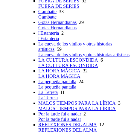
FUERA DE SERIES
92
FUERA DE SERIES
Gambatte
33
Gambatte
Gotas Hernandianas
29
Gotas Hernandianas
l'Estanteria
2
l'Estanteria
La cueva de los vinilos y otras historias
artísticas
59
La cueva de los vinilos y otras historias artísticas
LA CULTURA ESCONDIDA
6
LA CULTURA ESCONDIDA
LA HORA MÁGICA
32
LA HORA MÁGICA
La pequeña pantalla
24
La pequeña pantalla
La Terreta
11
La Terreta
MALOS TIEMPOS PARA LA LÍRICA
3
MALOS TIEMPOS PARA LA LÍRICA
Por la tarde fui a nadar
2
Por la tarde fui a nadar
REFLEXIONES DEL ALMA
12
REFLEXIONES DEL ALMA