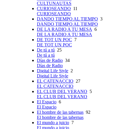
CULTUNAUTAS
CURIOSEANDO
11
CURIOSEANDO
DANDO TIEMPO AL TIEMPO
3
DANDO TIEMPO AL TIEMPO
DE LA RADIO A TU MESA
6
DE LA RADIO A TU MESA
DE TOT UN POC
7
DE TOT UN POC
De tú a tú
25
De tú a tú
Días de Radio
34
Días de Radio
Digital Life Style
2
Digital Life Style
EL CATENACCIO
27
EL CATENACCIO
EL CLUB DEL VERANO
5
EL CLUB DEL VERANO
El Espacio
6
El Espacio
El hombre de las tabernas
92
El hombre de las tabernas
El mundo a juicio
7
El mundo a juicio