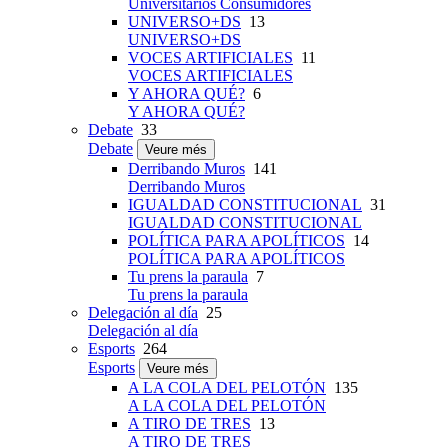
Universitarios Consumidores
UNIVERSO+DS
13
UNIVERSO+DS
VOCES ARTIFICIALES
11
VOCES ARTIFICIALES
Y AHORA QUÉ?
6
Y AHORA QUÉ?
Debate
33
Debate
Veure més
Derribando Muros
141
Derribando Muros
IGUALDAD CONSTITUCIONAL
31
IGUALDAD CONSTITUCIONAL
POLÍTICA PARA APOLÍTICOS
14
POLÍTICA PARA APOLÍTICOS
Tu prens la paraula
7
Tu prens la paraula
Delegación al día
25
Delegación al día
Esports
264
Esports
Veure més
A LA COLA DEL PELOTÓN
135
A LA COLA DEL PELOTÓN
A TIRO DE TRES
13
A TIRO DE TRES