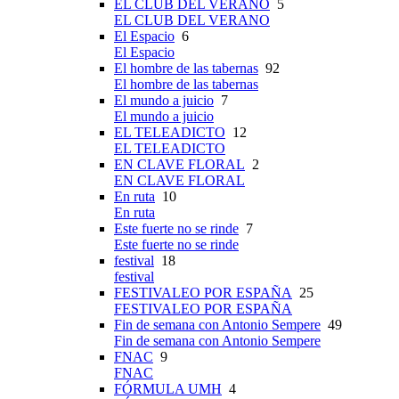
EL CLUB DEL VERANO
5
EL CLUB DEL VERANO
El Espacio
6
El Espacio
El hombre de las tabernas
92
El hombre de las tabernas
El mundo a juicio
7
El mundo a juicio
EL TELEADICTO
12
EL TELEADICTO
EN CLAVE FLORAL
2
EN CLAVE FLORAL
En ruta
10
En ruta
Este fuerte no se rinde
7
Este fuerte no se rinde
festival
18
festival
FESTIVALEO POR ESPAÑA
25
FESTIVALEO POR ESPAÑA
Fin de semana con Antonio Sempere
49
Fin de semana con Antonio Sempere
FNAC
9
FNAC
FÓRMULA UMH
4