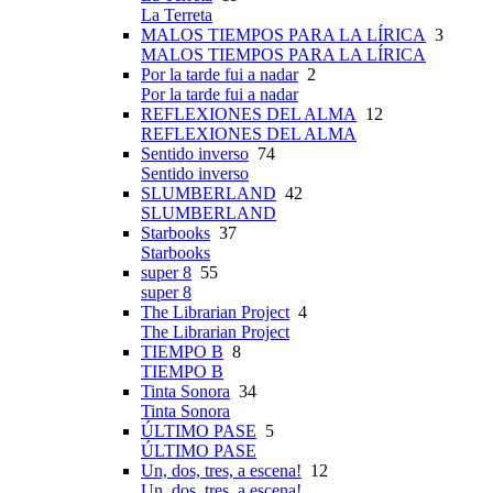
La Terreta
MALOS TIEMPOS PARA LA LÍRICA
3
MALOS TIEMPOS PARA LA LÍRICA
Por la tarde fui a nadar
2
Por la tarde fui a nadar
REFLEXIONES DEL ALMA
12
REFLEXIONES DEL ALMA
Sentido inverso
74
Sentido inverso
SLUMBERLAND
42
SLUMBERLAND
Starbooks
37
Starbooks
super 8
55
super 8
The Librarian Project
4
The Librarian Project
TIEMPO B
8
TIEMPO B
Tinta Sonora
34
Tinta Sonora
ÚLTIMO PASE
5
ÚLTIMO PASE
Un, dos, tres, a escena!
12
Un, dos, tres, a escena!