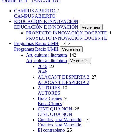
OBRIR TOT
|
TANCAR TOT
CAMPUS ABIERTO
1
CAMPUS ABIERTO
EDUCACIÓN E INNOVACIÓN
1
EDUCACIÓN E INNOVACIÓN
Veure més
PROYECTO INNOVACIÓN DOCENTE
1
PROYECTO INNOVACIÓN DOCENTE
Programas Radio UMH
1813
Programas Radio UMH
Veure més
Art, cultura i literatura
142
Art, cultura i literatura
Veure més
2046
22
2046
ALACANT DESPERTA 2
27
ALACANT DESPERTA 2
AUTORES
10
AUTORES
Boca-Ciones
9
Boca-Ciones
CINE QUA NON
26
CINE QUA NON
Cuentos para Manolillo
13
Cuentos para Manolillo
El contraplano
25