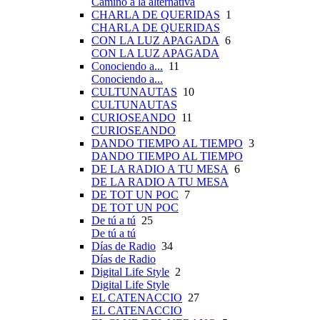
Camino a la alternativa
CHARLA DE QUERIDAS
1
CHARLA DE QUERIDAS
CON LA LUZ APAGADA
6
CON LA LUZ APAGADA
Conociendo a...
11
Conociendo a...
CULTUNAUTAS
10
CULTUNAUTAS
CURIOSEANDO
11
CURIOSEANDO
DANDO TIEMPO AL TIEMPO
3
DANDO TIEMPO AL TIEMPO
DE LA RADIO A TU MESA
6
DE LA RADIO A TU MESA
DE TOT UN POC
7
DE TOT UN POC
De tú a tú
25
De tú a tú
Días de Radio
34
Días de Radio
Digital Life Style
2
Digital Life Style
EL CATENACCIO
27
EL CATENACCIO