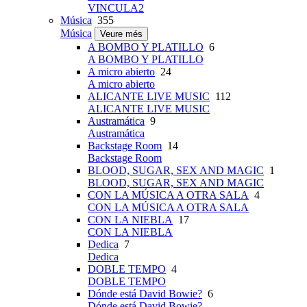
VINCULA2
Música
355
Música
Veure més
A BOMBO Y PLATILLO
6
A BOMBO Y PLATILLO
A micro abierto
24
A micro abierto
ALICANTE LIVE MUSIC
112
ALICANTE LIVE MUSIC
Austramática
9
Austramática
Backstage Room
14
Backstage Room
BLOOD, SUGAR, SEX AND MAGIC
1
BLOOD, SUGAR, SEX AND MAGIC
CON LA MÚSICA A OTRA SALA
4
CON LA MÚSICA A OTRA SALA
CON LA NIEBLA
17
CON LA NIEBLA
Dedica
7
Dedica
DOBLE TEMPO
4
DOBLE TEMPO
Dónde está David Bowie?
6
Dónde está David Bowie?