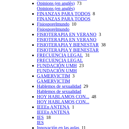
Opinions (en anglès)
73
Opinions (en anglès)
FINANZAS PARA TODOS
8
FINANZAS PARA TODOS
Fisiosporelmundo
10
Fisiosporelmundo
FISIOTERAPIA EN VERANO
3
FISIOTERAPIA EN VERANO
FISIOTERAPIA Y BIENESTAR
38
FISIOTERAPIA Y BIENESTAR
FRECUENCIA LEGAL
31
FRECUENCIA LEGAL
FUNDACIÓN UMH
23
FUNDACIÓN UMH
GAMERVICTIM
3
GAMERVICTIM
Hablemos de sexualidad
29
Hablemos de sexualidad
HOY HABLAMOS CON...
48
HOY HABLAMOS CON...
IEEEn ANTENA
1
IEEEn ANTENA
IES
18
IES
Innovación en las aulas
11