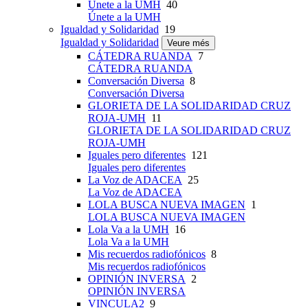
Únete a la UMH
40
Únete a la UMH
Igualdad y Solidaridad
19
Igualdad y Solidaridad
Veure més
CÁTEDRA RUANDA
7
CÁTEDRA RUANDA
Conversación Diversa
8
Conversación Diversa
GLORIETA DE LA SOLIDARIDAD CRUZ
ROJA-UMH
11
GLORIETA DE LA SOLIDARIDAD CRUZ
ROJA-UMH
Iguales pero diferentes
121
Iguales pero diferentes
La Voz de ADACEA
25
La Voz de ADACEA
LOLA BUSCA NUEVA IMAGEN
1
LOLA BUSCA NUEVA IMAGEN
Lola Va a la UMH
16
Lola Va a la UMH
Mis recuerdos radiofónicos
8
Mis recuerdos radiofónicos
OPINIÓN INVERSA
2
OPINIÓN INVERSA
VINCULA2
9