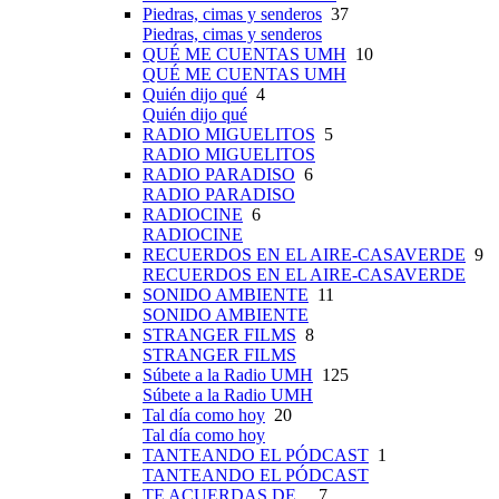
Piedras, cimas y senderos
37
Piedras, cimas y senderos
QUÉ ME CUENTAS UMH
10
QUÉ ME CUENTAS UMH
Quién dijo qué
4
Quién dijo qué
RADIO MIGUELITOS
5
RADIO MIGUELITOS
RADIO PARADISO
6
RADIO PARADISO
RADIOCINE
6
RADIOCINE
RECUERDOS EN EL AIRE-CASAVERDE
9
RECUERDOS EN EL AIRE-CASAVERDE
SONIDO AMBIENTE
11
SONIDO AMBIENTE
STRANGER FILMS
8
STRANGER FILMS
Súbete a la Radio UMH
125
Súbete a la Radio UMH
Tal día como hoy
20
Tal día como hoy
TANTEANDO EL PÓDCAST
1
TANTEANDO EL PÓDCAST
TE ACUERDAS DE...
7