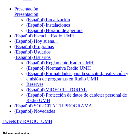
Presentación
Presentación
(Español) Localización
(Español) Instalaciones
(Español) Horario de apertura
(Español) Escucha Radio UMH
(Español) Hoy suena...
(Español) Programas
(Español) Usuarios
(Español) Usuarios
(Español) Reglamento Radio UMH
(Español) Normativa Radio UMH
(Español) Formalidades para la solicitud, realización y
emisión de programas en Radio UMH
Reserves
(Español) VÍDEO TUTORIAL
(Español) Protección de datos de carácter personal de
Radio UMH
(Español) SOLICITA TU PROGRAMA
(Español) Novedades
Tweets by RADIO_UMH
Novetats