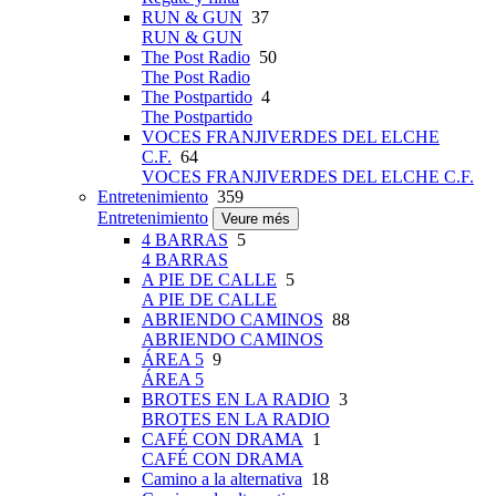
RUN & GUN
37
RUN & GUN
The Post Radio
50
The Post Radio
The Postpartido
4
The Postpartido
VOCES FRANJIVERDES DEL ELCHE
C.F.
64
VOCES FRANJIVERDES DEL ELCHE C.F.
Entretenimiento
359
Entretenimiento
Veure més
4 BARRAS
5
4 BARRAS
A PIE DE CALLE
5
A PIE DE CALLE
ABRIENDO CAMINOS
88
ABRIENDO CAMINOS
ÁREA 5
9
ÁREA 5
BROTES EN LA RADIO
3
BROTES EN LA RADIO
CAFÉ CON DRAMA
1
CAFÉ CON DRAMA
Camino a la alternativa
18