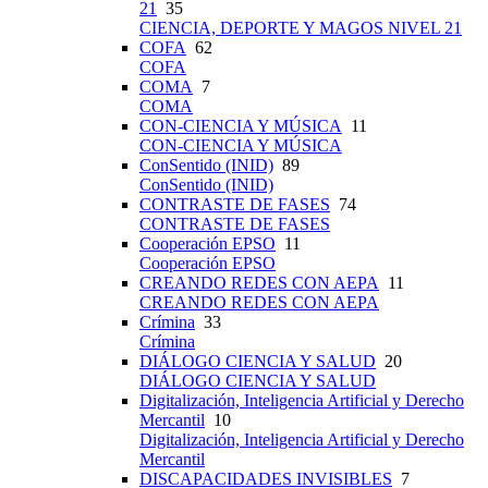
21
35
CIENCIA, DEPORTE Y MAGOS NIVEL 21
COFA
62
COFA
COMA
7
COMA
CON-CIENCIA Y MÚSICA
11
CON-CIENCIA Y MÚSICA
ConSentido (INID)
89
ConSentido (INID)
CONTRASTE DE FASES
74
CONTRASTE DE FASES
Cooperación EPSO
11
Cooperación EPSO
CREANDO REDES CON AEPA
11
CREANDO REDES CON AEPA
Crímina
33
Crímina
DIÁLOGO CIENCIA Y SALUD
20
DIÁLOGO CIENCIA Y SALUD
Digitalización, Inteligencia Artificial y Derecho
Mercantil
10
Digitalización, Inteligencia Artificial y Derecho
Mercantil
DISCAPACIDADES INVISIBLES
7