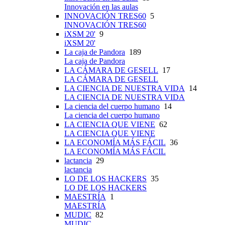
Innovación en las aulas
INNOVACIÓN TRES60
5
INNOVACIÓN TRES60
iXSM 20'
9
iXSM 20'
La caja de Pandora
189
La caja de Pandora
LA CÁMARA DE GESELL
17
LA CÁMARA DE GESELL
LA CIENCIA DE NUESTRA VIDA
14
LA CIENCIA DE NUESTRA VIDA
La ciencia del cuerpo humano
14
La ciencia del cuerpo humano
LA CIENCIA QUE VIENE
62
LA CIENCIA QUE VIENE
LA ECONOMÍA MÁS FÁCIL
36
LA ECONOMÍA MÁS FÁCIL
lactancia
29
lactancia
LO DE LOS HACKERS
35
LO DE LOS HACKERS
MAESTRÍA
1
MAESTRÍA
MUDIC
82
MUDIC