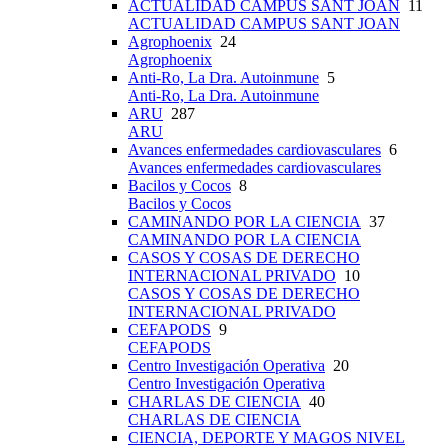
ACTUALIDAD CAMPUS SANT JOAN
11
ACTUALIDAD CAMPUS SANT JOAN
Agrophoenix
24
Agrophoenix
Anti-Ro, La Dra. Autoinmune
5
Anti-Ro, La Dra. Autoinmune
ARU
287
ARU
Avances enfermedades cardiovasculares
6
Avances enfermedades cardiovasculares
Bacilos y Cocos
8
Bacilos y Cocos
CAMINANDO POR LA CIENCIA
37
CAMINANDO POR LA CIENCIA
CASOS Y COSAS DE DERECHO
INTERNACIONAL PRIVADO
10
CASOS Y COSAS DE DERECHO
INTERNACIONAL PRIVADO
CEFAPODS
9
CEFAPODS
Centro Investigación Operativa
20
Centro Investigación Operativa
CHARLAS DE CIENCIA
40
CHARLAS DE CIENCIA
CIENCIA, DEPORTE Y MAGOS NIVEL