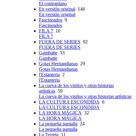
El contraplano
En versión original
146
En versión original
Fascineados
9
Fascineados
FILA 7
10
FILA 7
FUERA DE SERIES
92
FUERA DE SERIES
Gambatte
33
Gambatte
Gotas Hernandianas
29
Gotas Hernandianas
l'Estanteria
2
l'Estanteria
La cueva de los vinilos y otras historias
artísticas
59
La cueva de los vinilos y otras historias artísticas
LA CULTURA ESCONDIDA
6
LA CULTURA ESCONDIDA
LA HORA MÁGICA
32
LA HORA MÁGICA
La pequeña pantalla
24
La pequeña pantalla
La Terreta
11