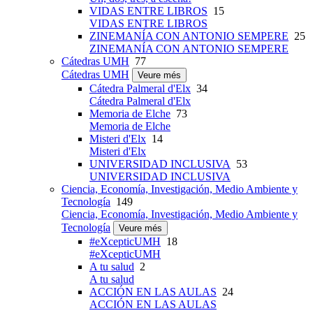
VIDAS ENTRE LIBROS
15
VIDAS ENTRE LIBROS
ZINEMANÍA CON ANTONIO SEMPERE
25
ZINEMANÍA CON ANTONIO SEMPERE
Cátedras UMH
77
Cátedras UMH
Veure més
Cátedra Palmeral d'Elx
34
Cátedra Palmeral d'Elx
Memoria de Elche
73
Memoria de Elche
Misteri d'Elx
14
Misteri d'Elx
UNIVERSIDAD INCLUSIVA
53
UNIVERSIDAD INCLUSIVA
Ciencia, Economía, Investigación, Medio Ambiente y
Tecnología
149
Ciencia, Economía, Investigación, Medio Ambiente y
Tecnología
Veure més
#eXcepticUMH
18
#eXcepticUMH
A tu salud
2
A tu salud
ACCIÓN EN LAS AULAS
24
ACCIÓN EN LAS AULAS