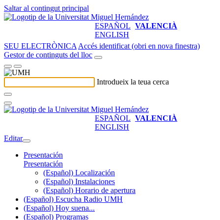
Saltar al contingut principal
ESPAÑOL
VALENCIÀ
ENGLISH
SEU ELECTRÒNICA
Accés identificat (obri en nova finestra)
Gestor de continguts del lloc
Introdueix la teua cerca
ESPAÑOL
VALENCIÀ
ENGLISH
Editar
Presentación
Presentación
(Español) Localización
(Español) Instalaciones
(Español) Horario de apertura
(Español) Escucha Radio UMH
(Español) Hoy suena...
(Español) Programas