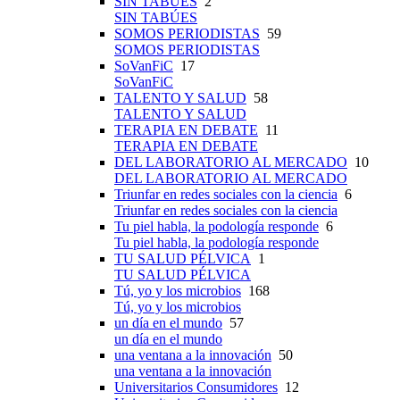
SIN TABÚES
2
SIN TABÚES
SOMOS PERIODISTAS
59
SOMOS PERIODISTAS
SoVanFiC
17
SoVanFiC
TALENTO Y SALUD
58
TALENTO Y SALUD
TERAPIA EN DEBATE
11
TERAPIA EN DEBATE
DEL LABORATORIO AL MERCADO
10
DEL LABORATORIO AL MERCADO
Triunfar en redes sociales con la ciencia
6
Triunfar en redes sociales con la ciencia
Tu piel habla, la podología responde
6
Tu piel habla, la podología responde
TU SALUD PÉLVICA
1
TU SALUD PÉLVICA
Tú, yo y los microbios
168
Tú, yo y los microbios
un día en el mundo
57
un día en el mundo
una ventana a la innovación
50
una ventana a la innovación
Universitarios Consumidores
12