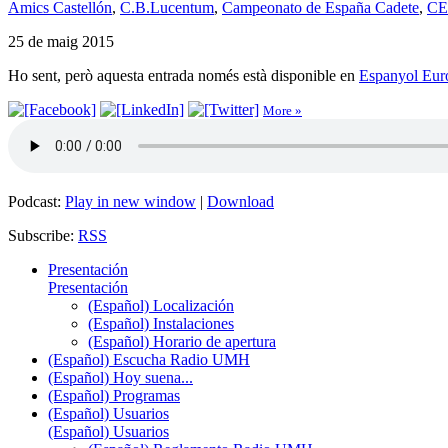
Amics Castellón
,
C.B.Lucentum
,
Campeonato de España Cadete
,
CE
25 de maig 2015
Ho sent, però aquesta entrada només està disponible en
Espanyol Eur
More »
Podcast:
Play in new window
|
Download
Subscribe:
RSS
Presentación
Presentación
(Español) Localización
(Español) Instalaciones
(Español) Horario de apertura
(Español) Escucha Radio UMH
(Español) Hoy suena...
(Español) Programas
(Español) Usuarios
(Español) Usuarios