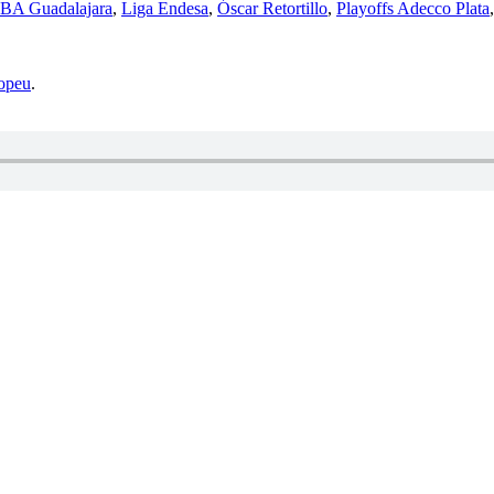
BA Guadalajara
,
Liga Endesa
,
Óscar Retortillo
,
Playoffs Adecco Plata
opeu
.