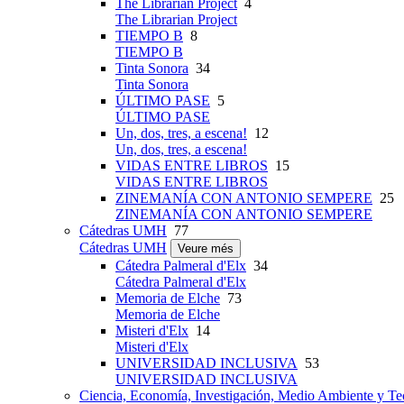
The Librarian Project
4
The Librarian Project
TIEMPO B
8
TIEMPO B
Tinta Sonora
34
Tinta Sonora
ÚLTIMO PASE
5
ÚLTIMO PASE
Un, dos, tres, a escena!
12
Un, dos, tres, a escena!
VIDAS ENTRE LIBROS
15
VIDAS ENTRE LIBROS
ZINEMANÍA CON ANTONIO SEMPERE
25
ZINEMANÍA CON ANTONIO SEMPERE
Cátedras UMH
77
Cátedras UMH
Veure més
Cátedra Palmeral d'Elx
34
Cátedra Palmeral d'Elx
Memoria de Elche
73
Memoria de Elche
Misteri d'Elx
14
Misteri d'Elx
UNIVERSIDAD INCLUSIVA
53
UNIVERSIDAD INCLUSIVA
Ciencia, Economía, Investigación, Medio Ambiente y Te