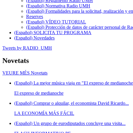
(Español) Reglamento Radio UMH
(Español) Normativa Radio UMH
(Español) Formalidades para la solicitud, realización 
Reserves
(Español) VÍDEO TUTORIAL
(Español) Protección de datos de carácter personal de 
(Español) SOLICITA TU PROGRAMA
(Español) Novedades
Tweets by RADIO_UMH
Novetats
VEURE MÉS
Novetats
(Español) La mejor música viaja en "El expreso de medianoche"
El expreso de medianoche
(Español) Comprar o alquilar, el economista David Ricardo...
LA ECONOMÍA MÁS FÁCIL
(Español) Un grupo de eurodiputados concluye una visita...