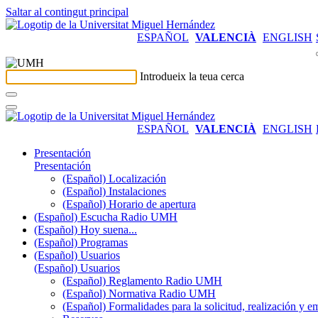
Saltar al contingut principal
ESPAÑOL
VALENCIÀ
ENGLISH
Introdueix la teua cerca
ESPAÑOL
VALENCIÀ
ENGLISH
Presentación
Presentación
(Español) Localización
(Español) Instalaciones
(Español) Horario de apertura
(Español) Escucha Radio UMH
(Español) Hoy suena...
(Español) Programas
(Español) Usuarios
(Español) Usuarios
(Español) Reglamento Radio UMH
(Español) Normativa Radio UMH
(Español) Formalidades para la solicitud, realización 