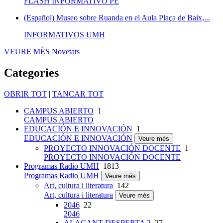
FLASH INFORMATIVO PE
(Español) Museo sobre Ruanda en el Aula Plaça de Baix,...
INFORMATIVOS UMH
VEURE MÉS
Novetats
Categories
OBRIR TOT
|
TANCAR TOT
CAMPUS ABIERTO
1
CAMPUS ABIERTO
EDUCACIÓN E INNOVACIÓN
1
EDUCACIÓN E INNOVACIÓN
Veure més
PROYECTO INNOVACIÓN DOCENTE
1
PROYECTO INNOVACIÓN DOCENTE
Programas Radio UMH
1813
Programas Radio UMH
Veure més
Art, cultura i literatura
142
Art, cultura i literatura
Veure més
2046
22
2046
ALACANT DESPERTA 2
27