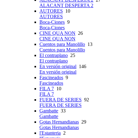
ALACANT DESPERTA 2
AUTORES
10
AUTORES
Boca-Ciones
9
Boca-Ciones
CINE QUA NON
26
CINE QUA NON
Cuentos para Manolillo
13
Cuentos para Manolillo
El contraplano
25
El contraplano
En versión original
146
En versión original
Fascineados
9
Fascineados
FILA 7
10
FILA 7
FUERA DE SERIES
92
FUERA DE SERIES
Gambatte
33
Gambatte
Gotas Hernandianas
29
Gotas Hernandianas
l'Estanteria
2