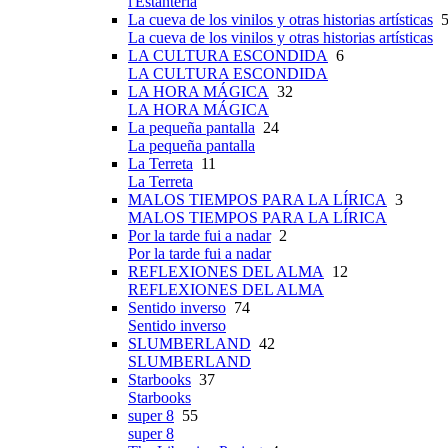
l'Estanteria
La cueva de los vinilos y otras historias artísticas
5
La cueva de los vinilos y otras historias artísticas
LA CULTURA ESCONDIDA
6
LA CULTURA ESCONDIDA
LA HORA MÁGICA
32
LA HORA MÁGICA
La pequeña pantalla
24
La pequeña pantalla
La Terreta
11
La Terreta
MALOS TIEMPOS PARA LA LÍRICA
3
MALOS TIEMPOS PARA LA LÍRICA
Por la tarde fui a nadar
2
Por la tarde fui a nadar
REFLEXIONES DEL ALMA
12
REFLEXIONES DEL ALMA
Sentido inverso
74
Sentido inverso
SLUMBERLAND
42
SLUMBERLAND
Starbooks
37
Starbooks
super 8
55
super 8