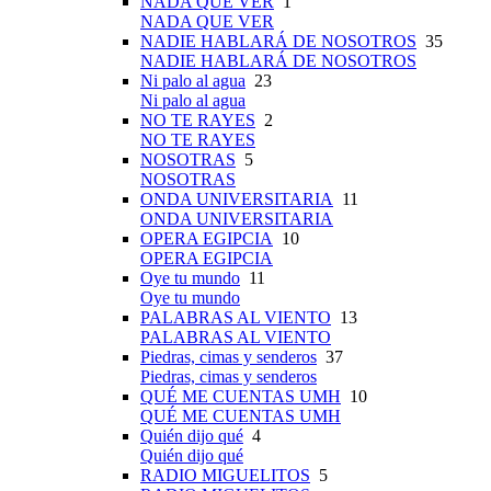
NADA QUE VER
1
NADA QUE VER
NADIE HABLARÁ DE NOSOTROS
35
NADIE HABLARÁ DE NOSOTROS
Ni palo al agua
23
Ni palo al agua
NO TE RAYES
2
NO TE RAYES
NOSOTRAS
5
NOSOTRAS
ONDA UNIVERSITARIA
11
ONDA UNIVERSITARIA
OPERA EGIPCIA
10
OPERA EGIPCIA
Oye tu mundo
11
Oye tu mundo
PALABRAS AL VIENTO
13
PALABRAS AL VIENTO
Piedras, cimas y senderos
37
Piedras, cimas y senderos
QUÉ ME CUENTAS UMH
10
QUÉ ME CUENTAS UMH
Quién dijo qué
4
Quién dijo qué
RADIO MIGUELITOS
5