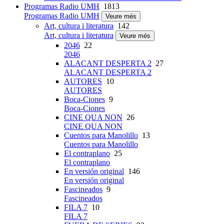
Programas Radio UMH
1813
Programas Radio UMH
Veure més
Art, cultura i literatura
142
Art, cultura i literatura
Veure més
2046
22
2046
ALACANT DESPERTA 2
27
ALACANT DESPERTA 2
AUTORES
10
AUTORES
Boca-Ciones
9
Boca-Ciones
CINE QUA NON
26
CINE QUA NON
Cuentos para Manolillo
13
Cuentos para Manolillo
El contraplano
25
El contraplano
En versión original
146
En versión original
Fascineados
9
Fascineados
FILA 7
10
FILA 7