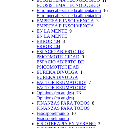
ECOSISTEMA TECNOLÓGICO
11
ECOSISTEMA TECNOLÓGICO
El rompecabezas de la alimentación
16
El rompecabezas de la alimentación
EMPRESA E INSOLVENCIA
3
EMPRESA E INSOLVENCIA
EN LA MENTE
9
EN LA MENTE
ERROR 404
3
ERROR 404
ESPACIO ABIERTO DE
PSICOMOTRICIDAD
9
ESPACIO ABIERTO DE
PSICOMOTRICIDAD
EUREKA DIVULGA
1
EUREKA DIVULGA
FACTOR REUMATOIDE
7
FACTOR REUMATOIDE
Opinions (en anglès)
73
Opinions (en anglès)
FINANZAS PARA TODOS
8
FINANZAS PARA TODOS
Fisiosporelmundo
10
Fisiosporelmundo
FISIOTERAPIA EN VERANO
3