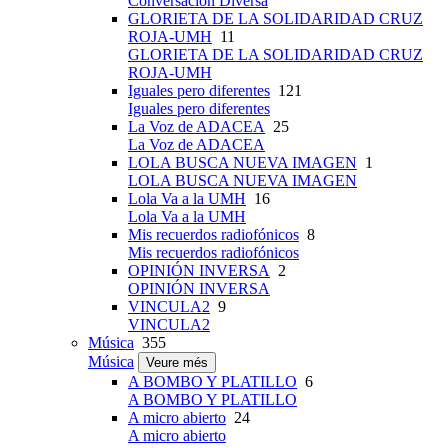
Conversación Diversa
GLORIETA DE LA SOLIDARIDAD CRUZ
ROJA-UMH
11
GLORIETA DE LA SOLIDARIDAD CRUZ
ROJA-UMH
Iguales pero diferentes
121
Iguales pero diferentes
La Voz de ADACEA
25
La Voz de ADACEA
LOLA BUSCA NUEVA IMAGEN
1
LOLA BUSCA NUEVA IMAGEN
Lola Va a la UMH
16
Lola Va a la UMH
Mis recuerdos radiofónicos
8
Mis recuerdos radiofónicos
OPINIÓN INVERSA
2
OPINIÓN INVERSA
VINCULA2
9
VINCULA2
Música
355
Música
Veure més
A BOMBO Y PLATILLO
6
A BOMBO Y PLATILLO
A micro abierto
24
A micro abierto