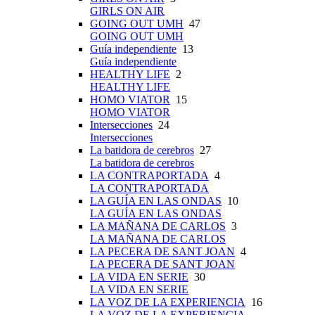
GIRLS ON AIR
GOING OUT UMH
47
GOING OUT UMH
Guía independiente
13
Guía independiente
HEALTHY LIFE
2
HEALTHY LIFE
HOMO VIATOR
15
HOMO VIATOR
Intersecciones
24
Intersecciones
La batidora de cerebros
27
La batidora de cerebros
LA CONTRAPORTADA
4
LA CONTRAPORTADA
LA GUÍA EN LAS ONDAS
10
LA GUÍA EN LAS ONDAS
LA MAÑANA DE CARLOS
3
LA MAÑANA DE CARLOS
LA PECERA DE SANT JOAN
4
LA PECERA DE SANT JOAN
LA VIDA EN SERIE
30
LA VIDA EN SERIE
LA VOZ DE LA EXPERIENCIA
16
LA VOZ DE LA EXPERIENCIA