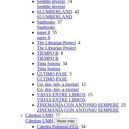
Sentido inverso
74
Sentido inverso
SLUMBERLAND
42
SLUMBERLAND
Starbooks
37
Starbooks
super 8
55
super 8
The Librarian Project
4
The Librarian Project
TIEMPO B
8
TIEMPO B
Tinta Sonora
34
Tinta Sonora
ÚLTIMO PASE
5
ÚLTIMO PASE
Un, dos, tres, a escena!
12
Un, dos, tres, a escena!
VIDAS ENTRE LIBROS
15
VIDAS ENTRE LIBROS
ZINEMANÍA CON ANTONIO SEMPERE
25
ZINEMANÍA CON ANTONIO SEMPERE
Cátedras UMH
77
Cátedras UMH
Veure més
Cátedra Palmeral d'Elx
34