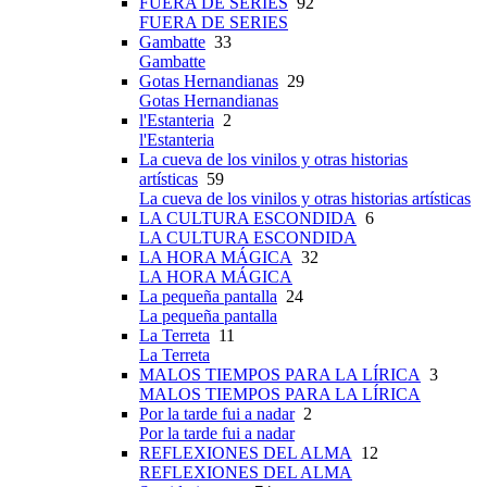
FUERA DE SERIES
92
FUERA DE SERIES
Gambatte
33
Gambatte
Gotas Hernandianas
29
Gotas Hernandianas
l'Estanteria
2
l'Estanteria
La cueva de los vinilos y otras historias
artísticas
59
La cueva de los vinilos y otras historias artísticas
LA CULTURA ESCONDIDA
6
LA CULTURA ESCONDIDA
LA HORA MÁGICA
32
LA HORA MÁGICA
La pequeña pantalla
24
La pequeña pantalla
La Terreta
11
La Terreta
MALOS TIEMPOS PARA LA LÍRICA
3
MALOS TIEMPOS PARA LA LÍRICA
Por la tarde fui a nadar
2
Por la tarde fui a nadar
REFLEXIONES DEL ALMA
12
REFLEXIONES DEL ALMA