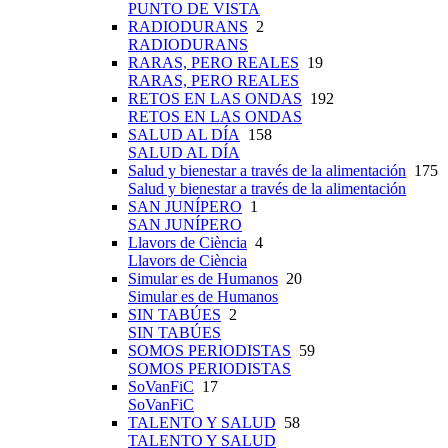
PUNTO DE VISTA
RADIODURANS
2
RADIODURANS
RARAS, PERO REALES
19
RARAS, PERO REALES
RETOS EN LAS ONDAS
192
RETOS EN LAS ONDAS
SALUD AL DÍA
158
SALUD AL DÍA
Salud y bienestar a través de la alimentación
175
Salud y bienestar a través de la alimentación
SAN JUNÍPERO
1
SAN JUNÍPERO
Llavors de Ciència
4
Llavors de Ciència
Simular es de Humanos
20
Simular es de Humanos
SIN TABÚES
2
SIN TABÚES
SOMOS PERIODISTAS
59
SOMOS PERIODISTAS
SoVanFiC
17
SoVanFiC
TALENTO Y SALUD
58
TALENTO Y SALUD