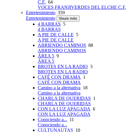
C.F.
64
VOCES FRANJIVERDES DEL ELCHE C.F.
Entretenimiento
359
Entretenimiento
Veure més
4 BARRAS
5
4 BARRAS
A PIE DE CALLE
5
A PIE DE CALLE
ABRIENDO CAMINOS
88
ABRIENDO CAMINOS
ÁREA 5
9
ÁREA 5
BROTES EN LA RADIO
3
BROTES EN LA RADIO
CAFÉ CON DRAMA
1
CAFÉ CON DRAMA
Camino a la alternativa
18
Camino a la alternativa
CHARLA DE QUERIDAS
1
CHARLA DE QUERIDAS
CON LA LUZ APAGADA
6
CON LA LUZ APAGADA
Conociendo a...
11
Conociendo a...
CULTUNAUTAS
10