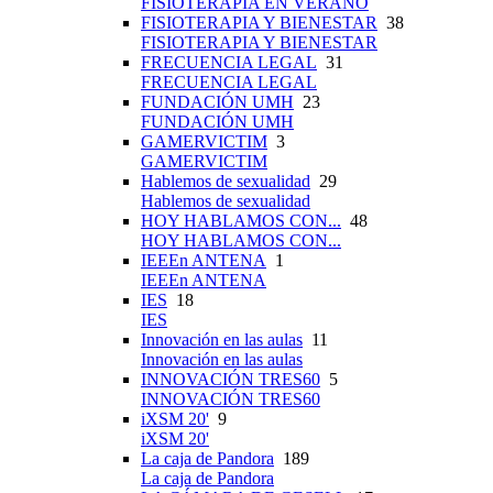
FISIOTERAPIA EN VERANO
FISIOTERAPIA Y BIENESTAR
38
FISIOTERAPIA Y BIENESTAR
FRECUENCIA LEGAL
31
FRECUENCIA LEGAL
FUNDACIÓN UMH
23
FUNDACIÓN UMH
GAMERVICTIM
3
GAMERVICTIM
Hablemos de sexualidad
29
Hablemos de sexualidad
HOY HABLAMOS CON...
48
HOY HABLAMOS CON...
IEEEn ANTENA
1
IEEEn ANTENA
IES
18
IES
Innovación en las aulas
11
Innovación en las aulas
INNOVACIÓN TRES60
5
INNOVACIÓN TRES60
iXSM 20'
9
iXSM 20'
La caja de Pandora
189
La caja de Pandora