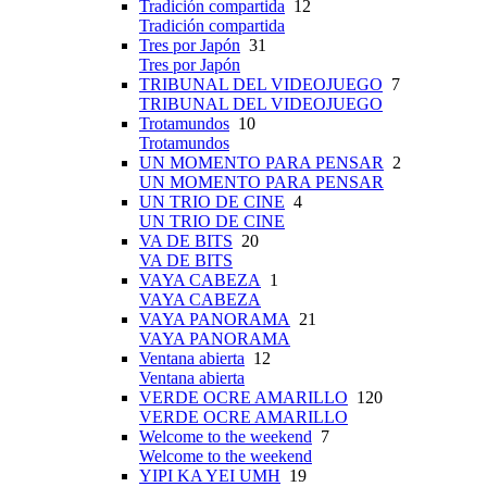
Tradición compartida
12
Tradición compartida
Tres por Japón
31
Tres por Japón
TRIBUNAL DEL VIDEOJUEGO
7
TRIBUNAL DEL VIDEOJUEGO
Trotamundos
10
Trotamundos
UN MOMENTO PARA PENSAR
2
UN MOMENTO PARA PENSAR
UN TRIO DE CINE
4
UN TRIO DE CINE
VA DE BITS
20
VA DE BITS
VAYA CABEZA
1
VAYA CABEZA
VAYA PANORAMA
21
VAYA PANORAMA
Ventana abierta
12
Ventana abierta
VERDE OCRE AMARILLO
120
VERDE OCRE AMARILLO
Welcome to the weekend
7
Welcome to the weekend
YIPI KA YEI UMH
19