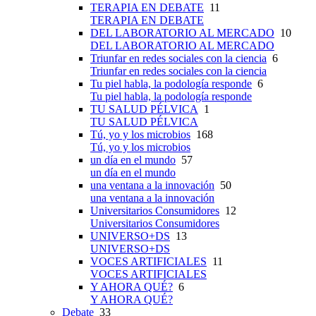
TERAPIA EN DEBATE
11
TERAPIA EN DEBATE
DEL LABORATORIO AL MERCADO
10
DEL LABORATORIO AL MERCADO
Triunfar en redes sociales con la ciencia
6
Triunfar en redes sociales con la ciencia
Tu piel habla, la podología responde
6
Tu piel habla, la podología responde
TU SALUD PÉLVICA
1
TU SALUD PÉLVICA
Tú, yo y los microbios
168
Tú, yo y los microbios
un día en el mundo
57
un día en el mundo
una ventana a la innovación
50
una ventana a la innovación
Universitarios Consumidores
12
Universitarios Consumidores
UNIVERSO+DS
13
UNIVERSO+DS
VOCES ARTIFICIALES
11
VOCES ARTIFICIALES
Y AHORA QUÉ?
6
Y AHORA QUÉ?
Debate
33