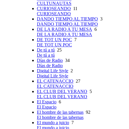
CULTUNAUTAS
CURIOSEANDO
11
CURIOSEANDO
DANDO TIEMPO AL TIEMPO
3
DANDO TIEMPO AL TIEMPO
DE LA RADIO A TU MESA
6
DE LA RADIO A TU MESA
DE TOT UN POC
7
DE TOT UN POC
De tú a tú
25
De tú a tú
Días de Radio
34
Días de Radio
Digital Life Style
2
Digital Life Style
EL CATENACCIO
27
EL CATENACCIO
EL CLUB DEL VERANO
5
EL CLUB DEL VERANO
El Espacio
6
El Espacio
El hombre de las tabernas
92
El hombre de las tabernas
El mundo a juicio
7
El mundo a juicio