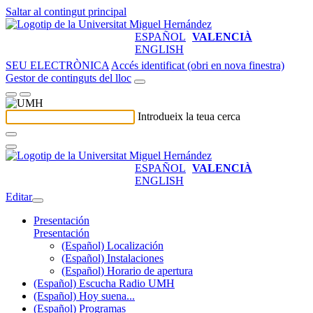
Saltar al contingut principal
ESPAÑOL
VALENCIÀ
ENGLISH
SEU ELECTRÒNICA
Accés identificat (obri en nova finestra)
Gestor de continguts del lloc
Introdueix la teua cerca
ESPAÑOL
VALENCIÀ
ENGLISH
Editar
Presentación
Presentación
(Español) Localización
(Español) Instalaciones
(Español) Horario de apertura
(Español) Escucha Radio UMH
(Español) Hoy suena...
(Español) Programas