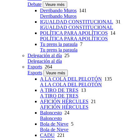
Debate
Veure més
Derribando Muros
141
Derribando Muros
IGUALDAD CONSTITUCIONAL
31
IGUALDAD CONSTITUCIONAL
POLÍTICA PARA APOLÍTICOS
14
POLÍTICA PARA APOLÍTICOS
Tu prens la paraula
7
Tu prens la paraula
Delegación al día
25
Delegación al día
Esports
264
Esports
Veure més
A LA COLA DEL PELOTÓN
135
A LA COLA DEL PELOTÓN
A TIRO DE TRES
13
A TIRO DE TRES
AFICIÓN HÉRCULES
21
AFICIÓN HÉRCULES
Baloncesto
24
Baloncesto
Bola de Nieve
5
Bola de Nieve
CADU
221