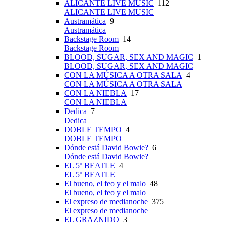
ALICANTE LIVE MUSIC
112
ALICANTE LIVE MUSIC
Austramática
9
Austramática
Backstage Room
14
Backstage Room
BLOOD, SUGAR, SEX AND MAGIC
1
BLOOD, SUGAR, SEX AND MAGIC
CON LA MÚSICA A OTRA SALA
4
CON LA MÚSICA A OTRA SALA
CON LA NIEBLA
17
CON LA NIEBLA
Dedica
7
Dedica
DOBLE TEMPO
4
DOBLE TEMPO
Dónde está David Bowie?
6
Dónde está David Bowie?
EL 5º BEATLE
4
EL 5º BEATLE
El bueno, el feo y el malo
48
El bueno, el feo y el malo
El expreso de medianoche
375
El expreso de medianoche
EL GRAZNIDO
3