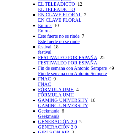
EL TELEADICTO
12
EL TELEADICTO
EN CLAVE FLORAL
2
EN CLAVE FLORAL
En ruta
10
En ruta
Este fuerte no se rinde
7
Este fuerte no se rinde
festival
18
festival
FESTIVALEO POR ESPAÑA
25
FESTIVALEO POR ESPAÑA
Fin de semana con Antonio Sempere
49
Fin de semana con Antonio Sempere
FNAC
9
FNAC
FÓRMULA UMH
4
FÓRMULA UMH
GAMING UNIVERSITY
16
GAMING UNIVERSITY
Geekmanía
6
Geekmanía
GENERACIÓN 2.0
5
GENERACIÓN 2.0
GIRLS ON AIR
3