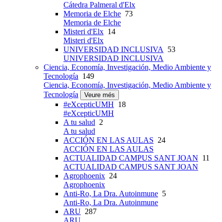
Cátedra Palmeral d'Elx
Memoria de Elche
73
Memoria de Elche
Misteri d'Elx
14
Misteri d'Elx
UNIVERSIDAD INCLUSIVA
53
UNIVERSIDAD INCLUSIVA
Ciencia, Economía, Investigación, Medio Ambiente y
Tecnología
149
Ciencia, Economía, Investigación, Medio Ambiente y
Tecnología
Veure més
#eXcepticUMH
18
#eXcepticUMH
A tu salud
2
A tu salud
ACCIÓN EN LAS AULAS
24
ACCIÓN EN LAS AULAS
ACTUALIDAD CAMPUS SANT JOAN
11
ACTUALIDAD CAMPUS SANT JOAN
Agrophoenix
24
Agrophoenix
Anti-Ro, La Dra. Autoinmune
5
Anti-Ro, La Dra. Autoinmune
ARU
287
ARU