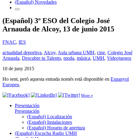
(Español) Novedades
(Español) 3º ESO del Colegio José
Arnauda de Alcoy, 13 de junio 2015
FNAC
,
IES
actualidad deportiva
,
Alcoy
,
Aula urbana UMH
,
cine
,
Colegio José
Arnauda
,
Descubre tu Talento
,
moda
,
música
,
UMH
,
Videojuegos
10 de juny 2015
Ho sent, però aquesta entrada només està disponible en
Espanyol
Europeu
.
More »
Presentación
Presentación
(Español) Localización
(Español) Instalaciones
(Español) Horario de apertura
(Español) Escucha Radio UMH