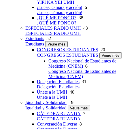
YIPI KA YEI UMH
¡Luces, cámara y acción!
6
¡Luces, cámara y acción!
¿QUÉ ME PONGO?
38
¿QUÉ ME PONGO?
ESPECIALES RADIO UMH
43
ESPECIALES RADIO UMH
Estudiants
52
Estudiants
Veure més
CONGRESOS ESTUDIANTES
20
CONGRESOS ESTUDIANTES
Veure més
Congreso Nacional de Estudiantes de
Medicina (CNEM)
6
Congreso Nacional de Estudiantes de
Medicina (CNEM)
Delegación Estudiantes
31
Delegación Estudiantes
Únete a la UMH
40
Únete a la UMH
Igualdad y Solidaridad
19
Igualdad y Solidaridad
Veure més
CÁTEDRA RUANDA
7
CÁTEDRA RUANDA
Conversación Diversa
8