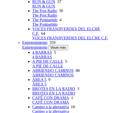
RUN & GUN
37
RUN & GUN
The Post Radio
50
The Post Radio
The Postpartido
4
The Postpartido
VOCES FRANJIVERDES DEL ELCHE
C.F.
64
VOCES FRANJIVERDES DEL ELCHE C.F.
Entretenimiento
359
Entretenimiento
Veure més
4 BARRAS
5
4 BARRAS
A PIE DE CALLE
5
A PIE DE CALLE
ABRIENDO CAMINOS
88
ABRIENDO CAMINOS
ÁREA 5
9
ÁREA 5
BROTES EN LA RADIO
3
BROTES EN LA RADIO
CAFÉ CON DRAMA
1
CAFÉ CON DRAMA
Camino a la alternativa
18
Camino a la alternativa