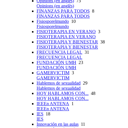
Opinions (en anglès)
73
Opinions (en anglès)
FINANZAS PARA TODOS
8
FINANZAS PARA TODOS
Fisiosporelmundo
10
Fisiosporelmundo
FISIOTERAPIA EN VERANO
3
FISIOTERAPIA EN VERANO
FISIOTERAPIA Y BIENESTAR
38
FISIOTERAPIA Y BIENESTAR
FRECUENCIA LEGAL
31
FRECUENCIA LEGAL
FUNDACIÓN UMH
23
FUNDACIÓN UMH
GAMERVICTIM
3
GAMERVICTIM
Hablemos de sexualidad
29
Hablemos de sexualidad
HOY HABLAMOS CON...
48
HOY HABLAMOS CON...
IEEEn ANTENA
1
IEEEn ANTENA
IES
18
IES
Innovación en las aulas
11