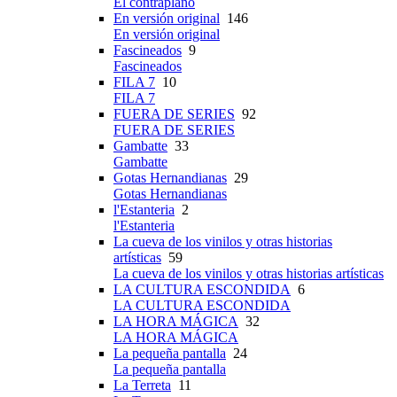
El contraplano
En versión original
146
En versión original
Fascineados
9
Fascineados
FILA 7
10
FILA 7
FUERA DE SERIES
92
FUERA DE SERIES
Gambatte
33
Gambatte
Gotas Hernandianas
29
Gotas Hernandianas
l'Estanteria
2
l'Estanteria
La cueva de los vinilos y otras historias
artísticas
59
La cueva de los vinilos y otras historias artísticas
LA CULTURA ESCONDIDA
6
LA CULTURA ESCONDIDA
LA HORA MÁGICA
32
LA HORA MÁGICA
La pequeña pantalla
24
La pequeña pantalla
La Terreta
11