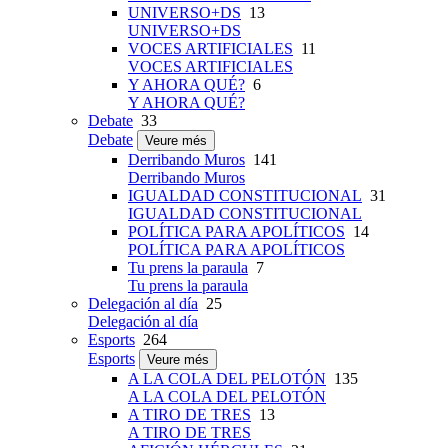
UNIVERSO+DS
13
UNIVERSO+DS
VOCES ARTIFICIALES
11
VOCES ARTIFICIALES
Y AHORA QUÉ?
6
Y AHORA QUÉ?
Debate
33
Debate
Veure més
Derribando Muros
141
Derribando Muros
IGUALDAD CONSTITUCIONAL
31
IGUALDAD CONSTITUCIONAL
POLÍTICA PARA APOLÍTICOS
14
POLÍTICA PARA APOLÍTICOS
Tu prens la paraula
7
Tu prens la paraula
Delegación al día
25
Delegación al día
Esports
264
Esports
Veure més
A LA COLA DEL PELOTÓN
135
A LA COLA DEL PELOTÓN
A TIRO DE TRES
13
A TIRO DE TRES