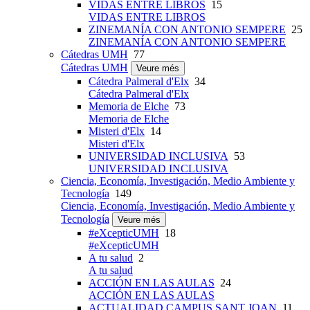
VIDAS ENTRE LIBROS
15
VIDAS ENTRE LIBROS
ZINEMANÍA CON ANTONIO SEMPERE
25
ZINEMANÍA CON ANTONIO SEMPERE
Cátedras UMH
77
Cátedras UMH
Veure més
Cátedra Palmeral d'Elx
34
Cátedra Palmeral d'Elx
Memoria de Elche
73
Memoria de Elche
Misteri d'Elx
14
Misteri d'Elx
UNIVERSIDAD INCLUSIVA
53
UNIVERSIDAD INCLUSIVA
Ciencia, Economía, Investigación, Medio Ambiente y
Tecnología
149
Ciencia, Economía, Investigación, Medio Ambiente y
Tecnología
Veure més
#eXcepticUMH
18
#eXcepticUMH
A tu salud
2
A tu salud
ACCIÓN EN LAS AULAS
24
ACCIÓN EN LAS AULAS
ACTUALIDAD CAMPUS SANT JOAN
11