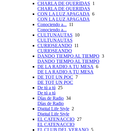
CHARLA DE QUERIDAS
1
CHARLA DE QUERIDAS
CON LA LUZ APAGADA
6
CON LA LUZ APAGADA
Conociendo a...
11
Conociendo a...
CULTUNAUTAS
10
CULTUNAUTAS
CURIOSEANDO
11
CURIOSEANDO
DANDO TIEMPO AL TIEMPO
3
DANDO TIEMPO AL TIEMPO
DE LA RADIO A TU MESA
6
DE LA RADIO A TU MESA
DE TOT UN POC
7
DE TOT UN POC
De tú a tú
25
De tú a tú
Días de Radio
34
Días de Radio
Digital Life Style
2
Digital Life Style
EL CATENACCIO
27
EL CATENACCIO
EL CLUB DEL VERANO
5