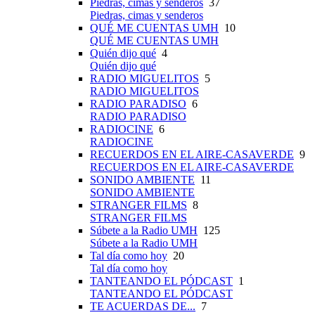
Piedras, cimas y senderos
37
Piedras, cimas y senderos
QUÉ ME CUENTAS UMH
10
QUÉ ME CUENTAS UMH
Quién dijo qué
4
Quién dijo qué
RADIO MIGUELITOS
5
RADIO MIGUELITOS
RADIO PARADISO
6
RADIO PARADISO
RADIOCINE
6
RADIOCINE
RECUERDOS EN EL AIRE-CASAVERDE
9
RECUERDOS EN EL AIRE-CASAVERDE
SONIDO AMBIENTE
11
SONIDO AMBIENTE
STRANGER FILMS
8
STRANGER FILMS
Súbete a la Radio UMH
125
Súbete a la Radio UMH
Tal día como hoy
20
Tal día como hoy
TANTEANDO EL PÓDCAST
1
TANTEANDO EL PÓDCAST
TE ACUERDAS DE...
7