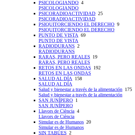
PSICOLOGIANDO
4
PSICOLOGIANDO
PSICORADIOACTIVIDAD
25
PSICORADIOACTIVIDAD
PSIQUITORCIENDO EL DERECHO
9
PSIQUITORCIENDO EL DERECHO
PUNTO DE VISTA
69
PUNTO DE VISTA
RADIODURANS
2
RADIODURANS
RARAS, PERO REALES
19
RARAS, PERO REALES
RETOS EN LAS ONDAS
192
RETOS EN LAS ONDAS
SALUD AL DÍA
158
SALUD AL DÍA
Salud y bienestar a través de la alimentación
175
Salud y bienestar a través de la alimentación
SAN JUNÍPERO
1
SAN JUNÍPERO
Llavors de Ciència
4
Llavors de Ciència
Simular es de Humanos
20
Simular es de Humanos
SIN TABÚES
2