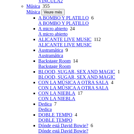
VINCULA2
Música
355
Música
Veure més
A BOMBO Y PLATILLO
6
A BOMBO Y PLATILLO
A micro abierto
24
A micro abierto
ALICANTE LIVE MUSIC
112
ALICANTE LIVE MUSIC
Austramática
9
Austramática
Backstage Room
14
Backstage Room
BLOOD, SUGAR, SEX AND MAGIC
1
BLOOD, SUGAR, SEX AND MAGIC
CON LA MÚSICA A OTRA SALA
4
CON LA MÚSICA A OTRA SALA
CON LA NIEBLA
17
CON LA NIEBLA
Dedica
7
Dedica
DOBLE TEMPO
4
DOBLE TEMPO
Dónde está David Bowie?
6
Dónde está David Bowie?