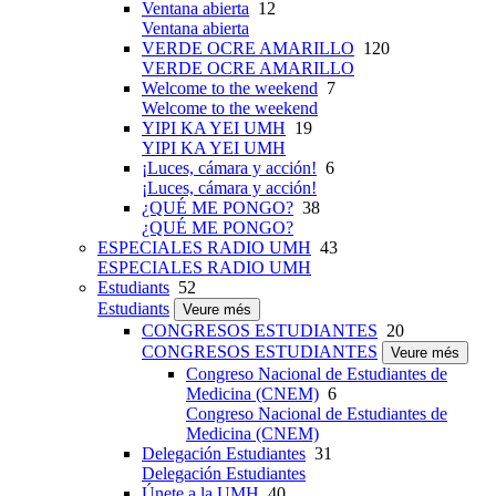
Ventana abierta
12
Ventana abierta
VERDE OCRE AMARILLO
120
VERDE OCRE AMARILLO
Welcome to the weekend
7
Welcome to the weekend
YIPI KA YEI UMH
19
YIPI KA YEI UMH
¡Luces, cámara y acción!
6
¡Luces, cámara y acción!
¿QUÉ ME PONGO?
38
¿QUÉ ME PONGO?
ESPECIALES RADIO UMH
43
ESPECIALES RADIO UMH
Estudiants
52
Estudiants
Veure més
CONGRESOS ESTUDIANTES
20
CONGRESOS ESTUDIANTES
Veure més
Congreso Nacional de Estudiantes de
Medicina (CNEM)
6
Congreso Nacional de Estudiantes de
Medicina (CNEM)
Delegación Estudiantes
31
Delegación Estudiantes
Únete a la UMH
40