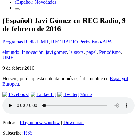
(Español) Novedades
(Español) Javi Gómez en REC Radio, 9
de febrero de 2016
Programas Radio UMH
,
REC RADIO Periodismo-APA
elmundo
,
Innovación
,
javi gomez
,
la sexta
,
papel
,
Periodismo
,
UMH
9 de febrer 2016
Ho sent, però aquesta entrada només està disponible en
Espanyol
Europeu
.
More »
Podcast:
Play in new window
|
Download
Subscribe:
RSS