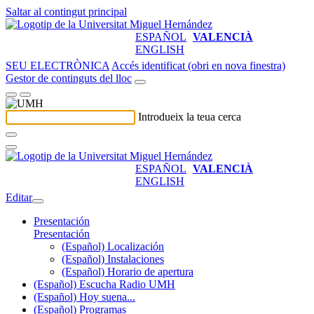
Saltar al contingut principal
ESPAÑOL
VALENCIÀ
ENGLISH
SEU ELECTRÒNICA
Accés identificat (obri en nova finestra)
Gestor de continguts del lloc
Introdueix la teua cerca
ESPAÑOL
VALENCIÀ
ENGLISH
Editar
Presentación
Presentación
(Español) Localización
(Español) Instalaciones
(Español) Horario de apertura
(Español) Escucha Radio UMH
(Español) Hoy suena...
(Español) Programas