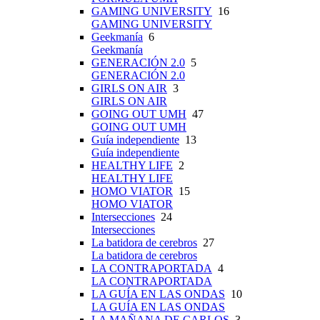
GAMING UNIVERSITY
16
GAMING UNIVERSITY
Geekmanía
6
Geekmanía
GENERACIÓN 2.0
5
GENERACIÓN 2.0
GIRLS ON AIR
3
GIRLS ON AIR
GOING OUT UMH
47
GOING OUT UMH
Guía independiente
13
Guía independiente
HEALTHY LIFE
2
HEALTHY LIFE
HOMO VIATOR
15
HOMO VIATOR
Intersecciones
24
Intersecciones
La batidora de cerebros
27
La batidora de cerebros
LA CONTRAPORTADA
4
LA CONTRAPORTADA
LA GUÍA EN LAS ONDAS
10
LA GUÍA EN LAS ONDAS
LA MAÑANA DE CARLOS
3