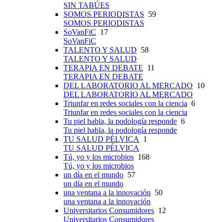
SIN TABÚES
SOMOS PERIODISTAS
59
SOMOS PERIODISTAS
SoVanFiC
17
SoVanFiC
TALENTO Y SALUD
58
TALENTO Y SALUD
TERAPIA EN DEBATE
11
TERAPIA EN DEBATE
DEL LABORATORIO AL MERCADO
10
DEL LABORATORIO AL MERCADO
Triunfar en redes sociales con la ciencia
6
Triunfar en redes sociales con la ciencia
Tu piel habla, la podología responde
6
Tu piel habla, la podología responde
TU SALUD PÉLVICA
1
TU SALUD PÉLVICA
Tú, yo y los microbios
168
Tú, yo y los microbios
un día en el mundo
57
un día en el mundo
una ventana a la innovación
50
una ventana a la innovación
Universitarios Consumidores
12
Universitarios Consumidores