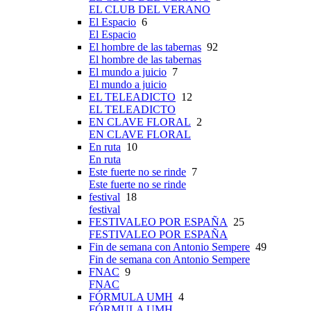
EL CLUB DEL VERANO
El Espacio
6
El Espacio
El hombre de las tabernas
92
El hombre de las tabernas
El mundo a juicio
7
El mundo a juicio
EL TELEADICTO
12
EL TELEADICTO
EN CLAVE FLORAL
2
EN CLAVE FLORAL
En ruta
10
En ruta
Este fuerte no se rinde
7
Este fuerte no se rinde
festival
18
festival
FESTIVALEO POR ESPAÑA
25
FESTIVALEO POR ESPAÑA
Fin de semana con Antonio Sempere
49
Fin de semana con Antonio Sempere
FNAC
9
FNAC
FÓRMULA UMH
4
FÓRMULA UMH