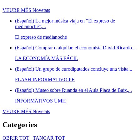
VEURE MÉS
Novetats
(Español) La mejor música viaja en "El expreso de
medianoche",...
El expreso de medianoche
(Español) Comprar o alquilar, el economista David Ricardo...
LA ECONOMÍA MÁS FÁCIL
(Español) Un grupo de eurodiputados concluye una visita...
FLASH INFORMATIVO PE
(Español) Museo sobre Ruanda en el Aula Plaça de Baix,...
INFORMATIVOS UMH
VEURE MÉS
Novetats
Categories
OBRIR TOT
|
TANCAR TOT