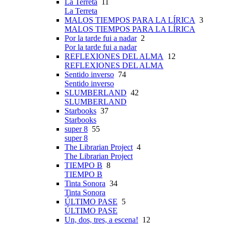
La Terreta
11
La Terreta
MALOS TIEMPOS PARA LA LÍRICA
3
MALOS TIEMPOS PARA LA LÍRICA
Por la tarde fui a nadar
2
Por la tarde fui a nadar
REFLEXIONES DEL ALMA
12
REFLEXIONES DEL ALMA
Sentido inverso
74
Sentido inverso
SLUMBERLAND
42
SLUMBERLAND
Starbooks
37
Starbooks
super 8
55
super 8
The Librarian Project
4
The Librarian Project
TIEMPO B
8
TIEMPO B
Tinta Sonora
34
Tinta Sonora
ÚLTIMO PASE
5
ÚLTIMO PASE
Un, dos, tres, a escena!
12