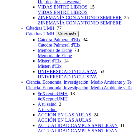
Un, dos, tres, a escena!
VIDAS ENTRE LIBROS
15
VIDAS ENTRE LIBROS
ZINEMANÍA CON ANTONIO SEMPERE
25
ZINEMANÍA CON ANTONIO SEMPERE
Cátedras UMH
77
Cátedras UMH
Veure més
Cátedra Palmeral d'Elx
34
Cátedra Palmeral d'Elx
Memoria de Elche
73
Memoria de Elche
Misteri d'Elx
14
Misteri d'Elx
UNIVERSIDAD INCLUSIVA
53
UNIVERSIDAD INCLUSIVA
Ciencia, Economía, Investigación, Medio Ambiente y Te
Ciencia, Economía, Investigación, Medio Ambiente y Te
#eXcepticUMH
18
#eXcepticUMH
A tu salud
2
A tu salud
ACCIÓN EN LAS AULAS
24
ACCIÓN EN LAS AULAS
ACTUALIDAD CAMPUS SANT JOAN
11
ACTUALIDAD CAMPUS SANT JOAN