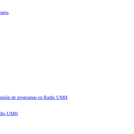
opeu
.
y emisión de programas en Radio UMH
Radio UMH