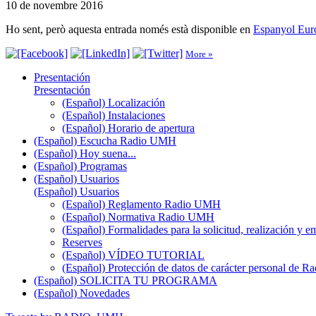
10 de novembre 2016
Ho sent, però aquesta entrada només està disponible en
Espanyol Eur
More »
Presentación
Presentación
(Español) Localización
(Español) Instalaciones
(Español) Horario de apertura
(Español) Escucha Radio UMH
(Español) Hoy suena...
(Español) Programas
(Español) Usuarios
(Español) Usuarios
(Español) Reglamento Radio UMH
(Español) Normativa Radio UMH
(Español) Formalidades para la solicitud, realización 
Reserves
(Español) VÍDEO TUTORIAL
(Español) Protección de datos de carácter personal de 
(Español) SOLICITA TU PROGRAMA
(Español) Novedades