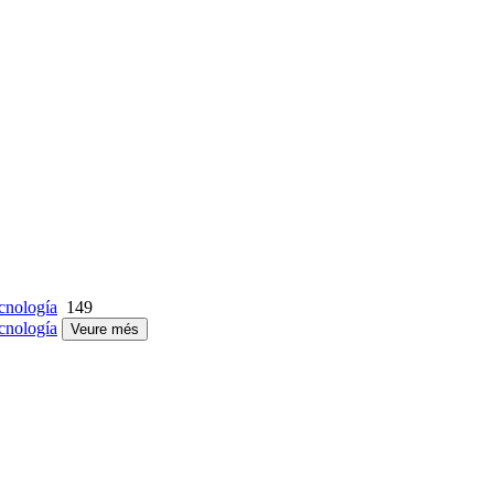
cnología
149
cnología
Veure més