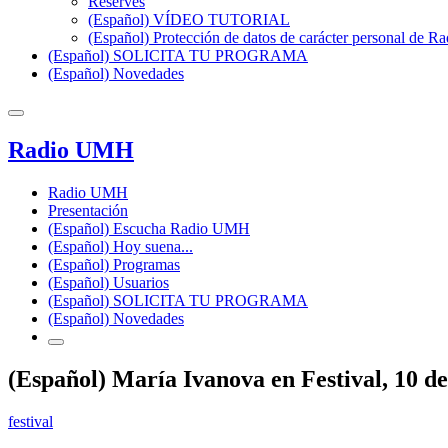
Reserves
(Español) VÍDEO TUTORIAL
(Español) Protección de datos de carácter personal de 
(Español) SOLICITA TU PROGRAMA
(Español) Novedades
Radio UMH
Radio UMH
Presentación
(Español) Escucha Radio UMH
(Español) Hoy suena...
(Español) Programas
(Español) Usuarios
(Español) SOLICITA TU PROGRAMA
(Español) Novedades
(Español) María Ivanova en Festival, 10 d
festival