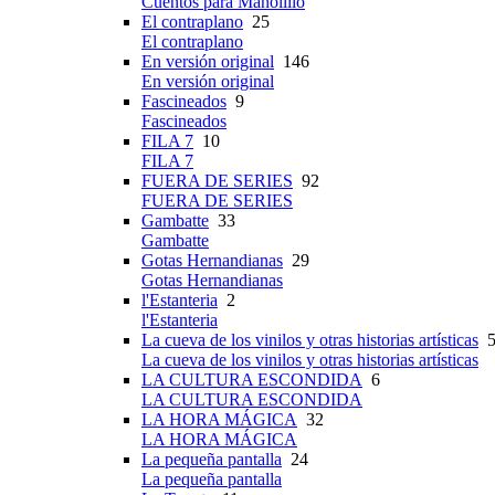
Cuentos para Manolillo
El contraplano
25
El contraplano
En versión original
146
En versión original
Fascineados
9
Fascineados
FILA 7
10
FILA 7
FUERA DE SERIES
92
FUERA DE SERIES
Gambatte
33
Gambatte
Gotas Hernandianas
29
Gotas Hernandianas
l'Estanteria
2
l'Estanteria
La cueva de los vinilos y otras historias artísticas
5
La cueva de los vinilos y otras historias artísticas
LA CULTURA ESCONDIDA
6
LA CULTURA ESCONDIDA
LA HORA MÁGICA
32
LA HORA MÁGICA
La pequeña pantalla
24
La pequeña pantalla