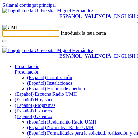
Saltar al contingut principal
ESPAÑOL
VALENCIÀ
ENGLISH
Introdueix la teua cerca
ESPAÑOL
VALENCIÀ
ENGLISH
Presentación
Presentación
(Español) Localización
(Español) Instalaciones
(Español) Horario de apertura
(Español) Escucha Radio UMH
(Español) Hoy suena...
(Español) Programas
(Español) Usuarios
(Español) Usuarios
(Español) Reglamento Radio UMH
(Español) Normativa Radio UMH
(Español) Formalidades para la solicitud, realización 