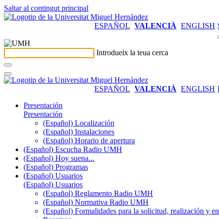
Saltar al contingut principal
ESPAÑOL
VALENCIÀ
ENGLISH
Introdueix la teua cerca
ESPAÑOL
VALENCIÀ
ENGLISH
Presentación
Presentación
(Español) Localización
(Español) Instalaciones
(Español) Horario de apertura
(Español) Escucha Radio UMH
(Español) Hoy suena...
(Español) Programas
(Español) Usuarios
(Español) Usuarios
(Español) Reglamento Radio UMH
(Español) Normativa Radio UMH
(Español) Formalidades para la solicitud, realización 