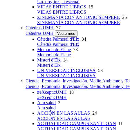
Un, dos, tres, a escena!
VIDAS ENTRE LIBROS
15
VIDAS ENTRE LIBROS
ZINEMANÍA CON ANTONIO SEMPERE
25
ZINEMANÍA CON ANTONIO SEMPERE
Cátedras UMH
77
Cátedras UMH
Veure més
Cátedra Palmeral d'Elx
34
Cátedra Palmeral d'Elx
Memoria de Elche
73
Memoria de Elche
Misteri d'Elx
14
Misteri d'Elx
UNIVERSIDAD INCLUSIVA
53
UNIVERSIDAD INCLUSIVA
Ciencia, Economía, Investigación, Medio Ambiente y Te
Ciencia, Economía, Investigación, Medio Ambiente y Te
#eXcepticUMH
18
#eXcepticUMH
A tu salud
2
A tu salud
ACCIÓN EN LAS AULAS
24
ACCIÓN EN LAS AULAS
ACTUALIDAD CAMPUS SANT JOAN
11
ACTUALIDAD CAMPUS SANT JOAN