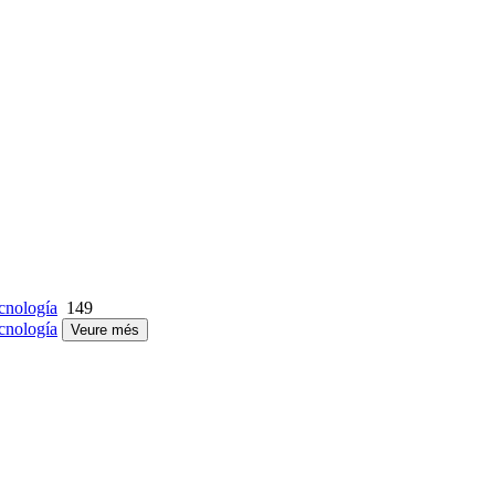
cnología
149
cnología
Veure més