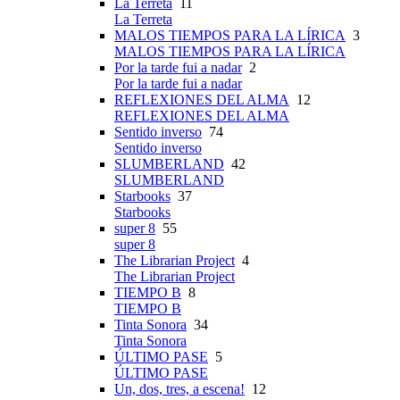
La Terreta
11
La Terreta
MALOS TIEMPOS PARA LA LÍRICA
3
MALOS TIEMPOS PARA LA LÍRICA
Por la tarde fui a nadar
2
Por la tarde fui a nadar
REFLEXIONES DEL ALMA
12
REFLEXIONES DEL ALMA
Sentido inverso
74
Sentido inverso
SLUMBERLAND
42
SLUMBERLAND
Starbooks
37
Starbooks
super 8
55
super 8
The Librarian Project
4
The Librarian Project
TIEMPO B
8
TIEMPO B
Tinta Sonora
34
Tinta Sonora
ÚLTIMO PASE
5
ÚLTIMO PASE
Un, dos, tres, a escena!
12