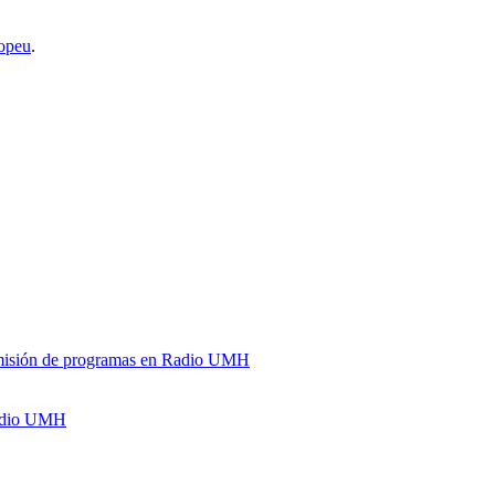
opeu
.
y emisión de programas en Radio UMH
Radio UMH