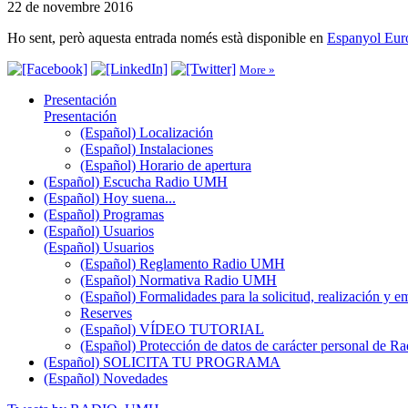
22 de novembre 2016
Ho sent, però aquesta entrada només està disponible en
Espanyol Eur
More »
Presentación
Presentación
(Español) Localización
(Español) Instalaciones
(Español) Horario de apertura
(Español) Escucha Radio UMH
(Español) Hoy suena...
(Español) Programas
(Español) Usuarios
(Español) Usuarios
(Español) Reglamento Radio UMH
(Español) Normativa Radio UMH
(Español) Formalidades para la solicitud, realización 
Reserves
(Español) VÍDEO TUTORIAL
(Español) Protección de datos de carácter personal de 
(Español) SOLICITA TU PROGRAMA
(Español) Novedades