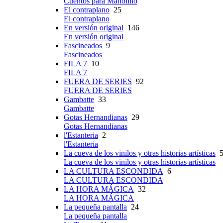
Cuentos para Manolillo
El contraplano
25
El contraplano
En versión original
146
En versión original
Fascineados
9
Fascineados
FILA 7
10
FILA 7
FUERA DE SERIES
92
FUERA DE SERIES
Gambatte
33
Gambatte
Gotas Hernandianas
29
Gotas Hernandianas
l'Estanteria
2
l'Estanteria
La cueva de los vinilos y otras historias artísticas
5
La cueva de los vinilos y otras historias artísticas
LA CULTURA ESCONDIDA
6
LA CULTURA ESCONDIDA
LA HORA MÁGICA
32
LA HORA MÁGICA
La pequeña pantalla
24
La pequeña pantalla