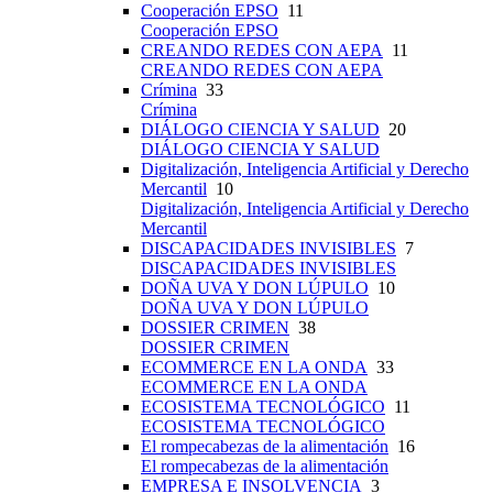
Cooperación EPSO
11
Cooperación EPSO
CREANDO REDES CON AEPA
11
CREANDO REDES CON AEPA
Crímina
33
Crímina
DIÁLOGO CIENCIA Y SALUD
20
DIÁLOGO CIENCIA Y SALUD
Digitalización, Inteligencia Artificial y Derecho
Mercantil
10
Digitalización, Inteligencia Artificial y Derecho
Mercantil
DISCAPACIDADES INVISIBLES
7
DISCAPACIDADES INVISIBLES
DOÑA UVA Y DON LÚPULO
10
DOÑA UVA Y DON LÚPULO
DOSSIER CRIMEN
38
DOSSIER CRIMEN
ECOMMERCE EN LA ONDA
33
ECOMMERCE EN LA ONDA
ECOSISTEMA TECNOLÓGICO
11
ECOSISTEMA TECNOLÓGICO
El rompecabezas de la alimentación
16
El rompecabezas de la alimentación
EMPRESA E INSOLVENCIA
3