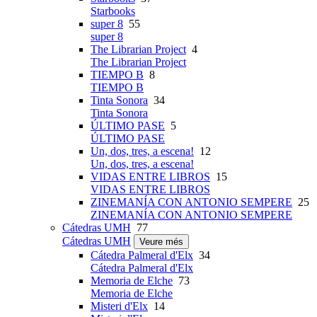
Starbooks
super 8
55
super 8
The Librarian Project
4
The Librarian Project
TIEMPO B
8
TIEMPO B
Tinta Sonora
34
Tinta Sonora
ÚLTIMO PASE
5
ÚLTIMO PASE
Un, dos, tres, a escena!
12
Un, dos, tres, a escena!
VIDAS ENTRE LIBROS
15
VIDAS ENTRE LIBROS
ZINEMANÍA CON ANTONIO SEMPERE
25
ZINEMANÍA CON ANTONIO SEMPERE
Cátedras UMH
77
Cátedras UMH
Veure més
Cátedra Palmeral d'Elx
34
Cátedra Palmeral d'Elx
Memoria de Elche
73
Memoria de Elche
Misteri d'Elx
14