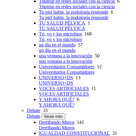
Triunfar en redes sociales con la ciencia
6
Triunfar en redes sociales con la ciencia
Tu piel habla, la podología responde
6
Tu piel habla, la podología responde
TU SALUD PÉLVICA
1
TU SALUD PÉLVICA
Tú, yo y los microbios
168
Tú, yo y los microbios
un día en el mundo
57
un día en el mundo
una ventana a la innovación
50
una ventana a la innovación
Universitarios Consumidores
12
Universitarios Consumidores
UNIVERSO+DS
13
UNIVERSO+DS
VOCES ARTIFICIALES
11
VOCES ARTIFICIALES
Y AHORA QUÉ?
6
Y AHORA QUÉ?
Debate
33
Debate
Veure més
Derribando Muros
141
Derribando Muros
IGUALDAD CONSTITUCIONAL
31