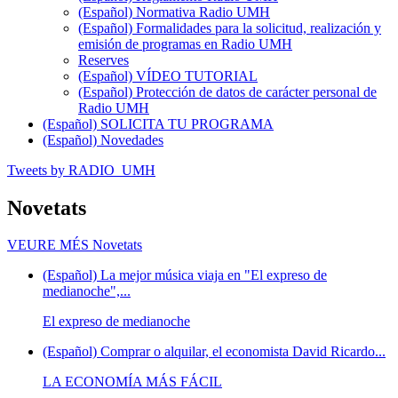
(Español) Normativa Radio UMH
(Español) Formalidades para la solicitud, realización y
emisión de programas en Radio UMH
Reserves
(Español) VÍDEO TUTORIAL
(Español) Protección de datos de carácter personal de
Radio UMH
(Español) SOLICITA TU PROGRAMA
(Español) Novedades
Tweets by RADIO_UMH
Novetats
VEURE MÉS
Novetats
(Español) La mejor música viaja en "El expreso de
medianoche",...
El expreso de medianoche
(Español) Comprar o alquilar, el economista David Ricardo...
LA ECONOMÍA MÁS FÁCIL