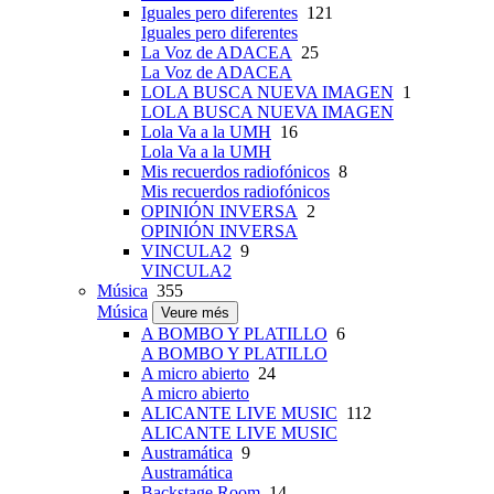
Iguales pero diferentes
121
Iguales pero diferentes
La Voz de ADACEA
25
La Voz de ADACEA
LOLA BUSCA NUEVA IMAGEN
1
LOLA BUSCA NUEVA IMAGEN
Lola Va a la UMH
16
Lola Va a la UMH
Mis recuerdos radiofónicos
8
Mis recuerdos radiofónicos
OPINIÓN INVERSA
2
OPINIÓN INVERSA
VINCULA2
9
VINCULA2
Música
355
Música
Veure més
A BOMBO Y PLATILLO
6
A BOMBO Y PLATILLO
A micro abierto
24
A micro abierto
ALICANTE LIVE MUSIC
112
ALICANTE LIVE MUSIC
Austramática
9
Austramática
Backstage Room
14