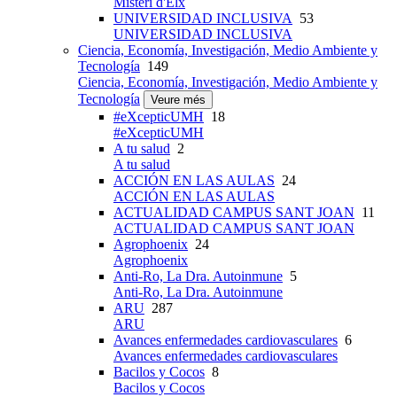
Misteri d'Elx
UNIVERSIDAD INCLUSIVA
53
UNIVERSIDAD INCLUSIVA
Ciencia, Economía, Investigación, Medio Ambiente y
Tecnología
149
Ciencia, Economía, Investigación, Medio Ambiente y
Tecnología
Veure més
#eXcepticUMH
18
#eXcepticUMH
A tu salud
2
A tu salud
ACCIÓN EN LAS AULAS
24
ACCIÓN EN LAS AULAS
ACTUALIDAD CAMPUS SANT JOAN
11
ACTUALIDAD CAMPUS SANT JOAN
Agrophoenix
24
Agrophoenix
Anti-Ro, La Dra. Autoinmune
5
Anti-Ro, La Dra. Autoinmune
ARU
287
ARU
Avances enfermedades cardiovasculares
6
Avances enfermedades cardiovasculares
Bacilos y Cocos
8
Bacilos y Cocos