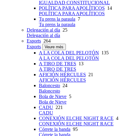
IGUALDAD CONSTITUCIONAL
POLÍTICA PARA APOLÍTICOS
14
POLÍTICA PARA APOLÍTICOS
Tu prens la paraula
7
Tu prens la paraula
Delegación al día
25
Delegación al día
Esports
264
Esports
Veure més
A LA COLA DEL PELOTÓN
135
A LA COLA DEL PELOTÓN
A TIRO DE TRES
13
A TIRO DE TRES
AFICIÓN HÉRCULES
21
AFICIÓN HÉRCULES
Baloncesto
24
Baloncesto
Bola de Nieve
5
Bola de Nieve
CADU
221
CADU
CONEXIÓN ELCHE NIGHT RACE
4
CONEXIÓN ELCHE NIGHT RACE
Córrete la banda
95
Córrete la banda