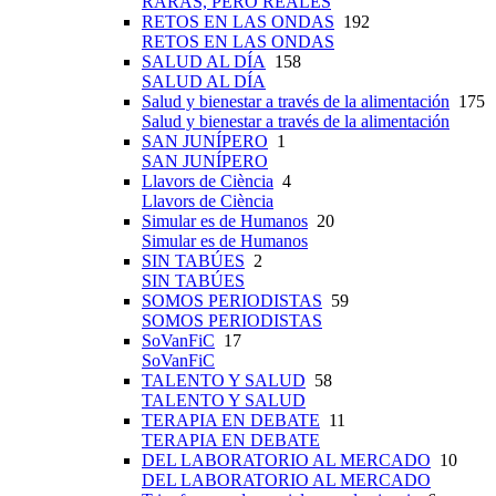
RARAS, PERO REALES
RETOS EN LAS ONDAS
192
RETOS EN LAS ONDAS
SALUD AL DÍA
158
SALUD AL DÍA
Salud y bienestar a través de la alimentación
175
Salud y bienestar a través de la alimentación
SAN JUNÍPERO
1
SAN JUNÍPERO
Llavors de Ciència
4
Llavors de Ciència
Simular es de Humanos
20
Simular es de Humanos
SIN TABÚES
2
SIN TABÚES
SOMOS PERIODISTAS
59
SOMOS PERIODISTAS
SoVanFiC
17
SoVanFiC
TALENTO Y SALUD
58
TALENTO Y SALUD
TERAPIA EN DEBATE
11
TERAPIA EN DEBATE
DEL LABORATORIO AL MERCADO
10
DEL LABORATORIO AL MERCADO