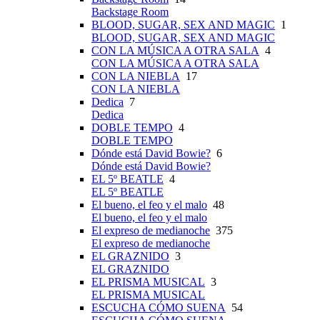
Backstage Room
BLOOD, SUGAR, SEX AND MAGIC
1
BLOOD, SUGAR, SEX AND MAGIC
CON LA MÚSICA A OTRA SALA
4
CON LA MÚSICA A OTRA SALA
CON LA NIEBLA
17
CON LA NIEBLA
Dedica
7
Dedica
DOBLE TEMPO
4
DOBLE TEMPO
Dónde está David Bowie?
6
Dónde está David Bowie?
EL 5º BEATLE
4
EL 5º BEATLE
El bueno, el feo y el malo
48
El bueno, el feo y el malo
El expreso de medianoche
375
El expreso de medianoche
EL GRAZNIDO
3
EL GRAZNIDO
EL PRISMA MUSICAL
3
EL PRISMA MUSICAL
ESCUCHA CÓMO SUENA
54