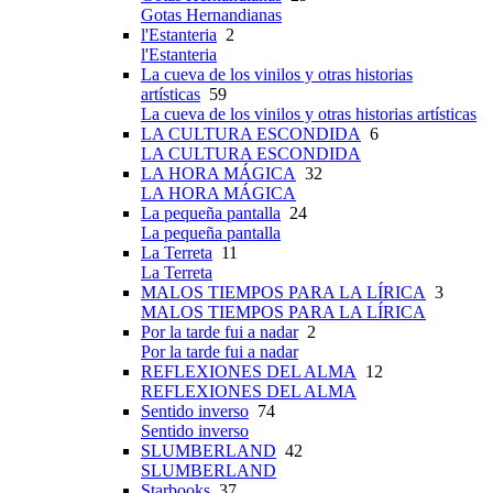
Gotas Hernandianas
l'Estanteria
2
l'Estanteria
La cueva de los vinilos y otras historias
artísticas
59
La cueva de los vinilos y otras historias artísticas
LA CULTURA ESCONDIDA
6
LA CULTURA ESCONDIDA
LA HORA MÁGICA
32
LA HORA MÁGICA
La pequeña pantalla
24
La pequeña pantalla
La Terreta
11
La Terreta
MALOS TIEMPOS PARA LA LÍRICA
3
MALOS TIEMPOS PARA LA LÍRICA
Por la tarde fui a nadar
2
Por la tarde fui a nadar
REFLEXIONES DEL ALMA
12
REFLEXIONES DEL ALMA
Sentido inverso
74
Sentido inverso
SLUMBERLAND
42
SLUMBERLAND
Starbooks
37