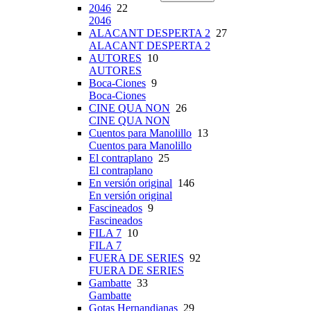
2046
22
2046
ALACANT DESPERTA 2
27
ALACANT DESPERTA 2
AUTORES
10
AUTORES
Boca-Ciones
9
Boca-Ciones
CINE QUA NON
26
CINE QUA NON
Cuentos para Manolillo
13
Cuentos para Manolillo
El contraplano
25
El contraplano
En versión original
146
En versión original
Fascineados
9
Fascineados
FILA 7
10
FILA 7
FUERA DE SERIES
92
FUERA DE SERIES
Gambatte
33
Gambatte
Gotas Hernandianas
29