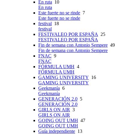
En ruta
10
En ruta
Este fuerte no se rinde
7
Este fuerte no se rinde
festival
18
festival
FESTIVALEO POR ESPAÑA
25
FESTIVALEO POR ESPAÑA
Fin de semana con Antonio Sempere
49
Fin de semana con Antonio Sempere
FNAC
9
FNAC
FÓRMULA UMH
4
FÓRMULA UMH
GAMING UNIVERSITY
16
GAMING UNIVERSITY
Geekmanía
6
Geekmanía
GENERACIÓN 2.0
5
GENERACIÓN 2.0
GIRLS ON AIR
3
GIRLS ON AIR
GOING OUT UMH
47
GOING OUT UMH
Guía independiente
13