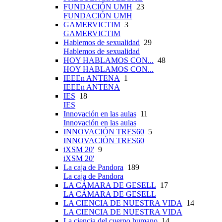
FUNDACIÓN UMH
23
FUNDACIÓN UMH
GAMERVICTIM
3
GAMERVICTIM
Hablemos de sexualidad
29
Hablemos de sexualidad
HOY HABLAMOS CON...
48
HOY HABLAMOS CON...
IEEEn ANTENA
1
IEEEn ANTENA
IES
18
IES
Innovación en las aulas
11
Innovación en las aulas
INNOVACIÓN TRES60
5
INNOVACIÓN TRES60
iXSM 20'
9
iXSM 20'
La caja de Pandora
189
La caja de Pandora
LA CÁMARA DE GESELL
17
LA CÁMARA DE GESELL
LA CIENCIA DE NUESTRA VIDA
14
LA CIENCIA DE NUESTRA VIDA
La ciencia del cuerpo humano
14