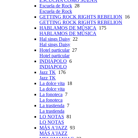
ESCUCHA CÓMO SUENA
Escuela de Rock
28
Escuela de Rock
GETTING ROCK RIGHTS REBELION
16
GETTING ROCK RIGHTS REBELION
HABLAMOS DE MÚSICA
175
HABLAMOS DE MÚSICA
Hal sings Daisy
22
Hal sings Daisy
Hotel particular
27
Hotel particular
INDIAPOLO
6
INDIAPOLO
Jazz TK
176
Jazz TK
La dolce vita
18
La dolce vita
La fonoteca
7
La fonoteca
La trastienda
7
La trastienda
LO NOTAS
81
LO NOTAS
MÁS A'JAZZ
93
MÁS A'JAZZ