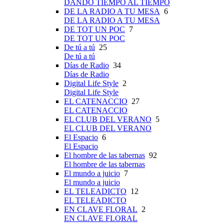
DANDO TIEMPO AL TIEMPO
DE LA RADIO A TU MESA
6
DE LA RADIO A TU MESA
DE TOT UN POC
7
DE TOT UN POC
De tú a tú
25
De tú a tú
Días de Radio
34
Días de Radio
Digital Life Style
2
Digital Life Style
EL CATENACCIO
27
EL CATENACCIO
EL CLUB DEL VERANO
5
EL CLUB DEL VERANO
El Espacio
6
El Espacio
El hombre de las tabernas
92
El hombre de las tabernas
El mundo a juicio
7
El mundo a juicio
EL TELEADICTO
12
EL TELEADICTO
EN CLAVE FLORAL
2
EN CLAVE FLORAL