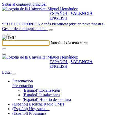
Saltar al contingut principal
ESPAÑOL
VALENCIÀ
ENGLISH
SEU ELECTRÒNICA
Accés identificat (obri en nova finestra)
Gestor de continguts del lloc
Introdueix la teua cerca
ESPAÑOL
VALENCIÀ
ENGLISH
Editar
Presentación
Presentación
(Español) Localización
(Español) Instalaciones
(Español) Horario de apertura
(Español) Escucha Radio UMH
(Español) Hoy suena...
(Español) Programas