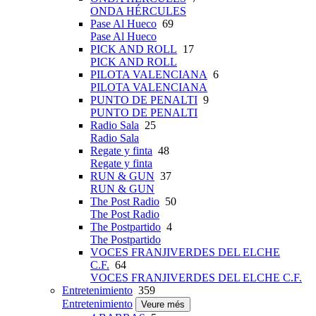
ONDA HÉRCULES
Pase Al Hueco
69
Pase Al Hueco
PICK AND ROLL
17
PICK AND ROLL
PILOTA VALENCIANA
6
PILOTA VALENCIANA
PUNTO DE PENALTI
9
PUNTO DE PENALTI
Radio Sala
25
Radio Sala
Regate y finta
48
Regate y finta
RUN & GUN
37
RUN & GUN
The Post Radio
50
The Post Radio
The Postpartido
4
The Postpartido
VOCES FRANJIVERDES DEL ELCHE
C.F.
64
VOCES FRANJIVERDES DEL ELCHE C.F.
Entretenimiento
359
Entretenimiento
Veure més