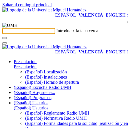
Saltar al contingut principal
ESPAÑOL
VALENCIÀ
ENGLISH
Introdueix la teua cerca
ESPAÑOL
VALENCIÀ
ENGLISH
Presentación
Presentación
(Español) Localización
(Español) Instalaciones
(Español) Horario de apertura
(Español) Escucha Radio UMH
(Español) Hoy suena...
(Español) Programas
(Español) Usuarios
(Español) Usuarios
(Español) Reglamento Radio UMH
(Español) Normativa Radio UMH
(Español) Formalidades para la solicitud, realización 