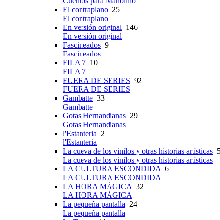
Cuentos para Manolillo
El contraplano
25
El contraplano
En versión original
146
En versión original
Fascineados
9
Fascineados
FILA 7
10
FILA 7
FUERA DE SERIES
92
FUERA DE SERIES
Gambatte
33
Gambatte
Gotas Hernandianas
29
Gotas Hernandianas
l'Estanteria
2
l'Estanteria
La cueva de los vinilos y otras historias artísticas
5
La cueva de los vinilos y otras historias artísticas
LA CULTURA ESCONDIDA
6
LA CULTURA ESCONDIDA
LA HORA MÁGICA
32
LA HORA MÁGICA
La pequeña pantalla
24
La pequeña pantalla