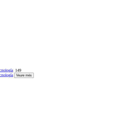
cnología
149
cnología
Veure més