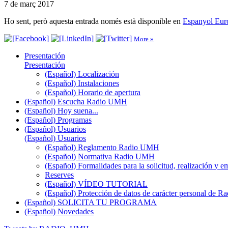
7 de març 2017
Ho sent, però aquesta entrada només està disponible en
Espanyol Eur
More »
Presentación
Presentación
(Español) Localización
(Español) Instalaciones
(Español) Horario de apertura
(Español) Escucha Radio UMH
(Español) Hoy suena...
(Español) Programas
(Español) Usuarios
(Español) Usuarios
(Español) Reglamento Radio UMH
(Español) Normativa Radio UMH
(Español) Formalidades para la solicitud, realización 
Reserves
(Español) VÍDEO TUTORIAL
(Español) Protección de datos de carácter personal de 
(Español) SOLICITA TU PROGRAMA
(Español) Novedades