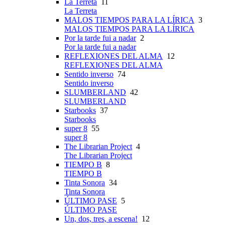
La Terreta
11
La Terreta
MALOS TIEMPOS PARA LA LÍRICA
3
MALOS TIEMPOS PARA LA LÍRICA
Por la tarde fui a nadar
2
Por la tarde fui a nadar
REFLEXIONES DEL ALMA
12
REFLEXIONES DEL ALMA
Sentido inverso
74
Sentido inverso
SLUMBERLAND
42
SLUMBERLAND
Starbooks
37
Starbooks
super 8
55
super 8
The Librarian Project
4
The Librarian Project
TIEMPO B
8
TIEMPO B
Tinta Sonora
34
Tinta Sonora
ÚLTIMO PASE
5
ÚLTIMO PASE
Un, dos, tres, a escena!
12