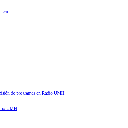
opeu
.
y emisión de programas en Radio UMH
Radio UMH