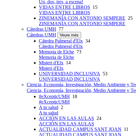
Un, dos, tres, a escena!
VIDAS ENTRE LIBROS
15
VIDAS ENTRE LIBROS
ZINEMANÍA CON ANTONIO SEMPERE
25
ZINEMANÍA CON ANTONIO SEMPERE
Cátedras UMH
77
Cátedras UMH
Veure més
Cátedra Palmeral d'Elx
34
Cátedra Palmeral d'Elx
Memoria de Elche
73
Memoria de Elche
Misteri d'Elx
14
Misteri d'Elx
UNIVERSIDAD INCLUSIVA
53
UNIVERSIDAD INCLUSIVA
Ciencia, Economía, Investigación, Medio Ambiente y Te
Ciencia, Economía, Investigación, Medio Ambiente y Te
#eXcepticUMH
18
#eXcepticUMH
A tu salud
2
A tu salud
ACCIÓN EN LAS AULAS
24
ACCIÓN EN LAS AULAS
ACTUALIDAD CAMPUS SANT JOAN
11
ACTUALIDAD CAMPUS SANT JOAN