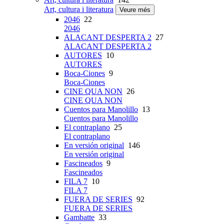
Art, cultura i literatura
Veure més
2046
22
2046
ALACANT DESPERTA 2
27
ALACANT DESPERTA 2
AUTORES
10
AUTORES
Boca-Ciones
9
Boca-Ciones
CINE QUA NON
26
CINE QUA NON
Cuentos para Manolillo
13
Cuentos para Manolillo
El contraplano
25
El contraplano
En versión original
146
En versión original
Fascineados
9
Fascineados
FILA 7
10
FILA 7
FUERA DE SERIES
92
FUERA DE SERIES
Gambatte
33