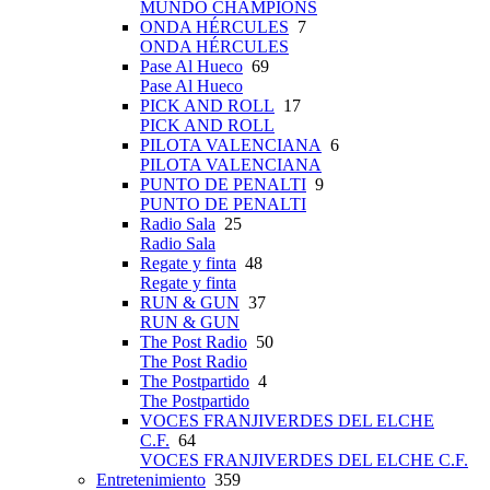
MUNDO CHAMPIONS
ONDA HÉRCULES
7
ONDA HÉRCULES
Pase Al Hueco
69
Pase Al Hueco
PICK AND ROLL
17
PICK AND ROLL
PILOTA VALENCIANA
6
PILOTA VALENCIANA
PUNTO DE PENALTI
9
PUNTO DE PENALTI
Radio Sala
25
Radio Sala
Regate y finta
48
Regate y finta
RUN & GUN
37
RUN & GUN
The Post Radio
50
The Post Radio
The Postpartido
4
The Postpartido
VOCES FRANJIVERDES DEL ELCHE
C.F.
64
VOCES FRANJIVERDES DEL ELCHE C.F.
Entretenimiento
359