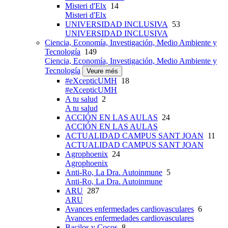
Misteri d'Elx
14
Misteri d'Elx
UNIVERSIDAD INCLUSIVA
53
UNIVERSIDAD INCLUSIVA
Ciencia, Economía, Investigación, Medio Ambiente y
Tecnología
149
Ciencia, Economía, Investigación, Medio Ambiente y
Tecnología
Veure més
#eXcepticUMH
18
#eXcepticUMH
A tu salud
2
A tu salud
ACCIÓN EN LAS AULAS
24
ACCIÓN EN LAS AULAS
ACTUALIDAD CAMPUS SANT JOAN
11
ACTUALIDAD CAMPUS SANT JOAN
Agrophoenix
24
Agrophoenix
Anti-Ro, La Dra. Autoinmune
5
Anti-Ro, La Dra. Autoinmune
ARU
287
ARU
Avances enfermedades cardiovasculares
6
Avances enfermedades cardiovasculares
Bacilos y Cocos
8