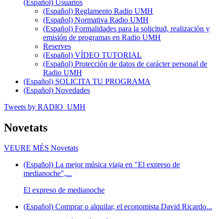
(Español) Usuarios
(Español) Reglamento Radio UMH
(Español) Normativa Radio UMH
(Español) Formalidades para la solicitud, realización y
emisión de programas en Radio UMH
Reserves
(Español) VÍDEO TUTORIAL
(Español) Protección de datos de carácter personal de
Radio UMH
(Español) SOLICITA TU PROGRAMA
(Español) Novedades
Tweets by RADIO_UMH
Novetats
VEURE MÉS
Novetats
(Español) La mejor música viaja en "El expreso de
medianoche",...
El expreso de medianoche
(Español) Comprar o alquilar, el economista David Ricardo...