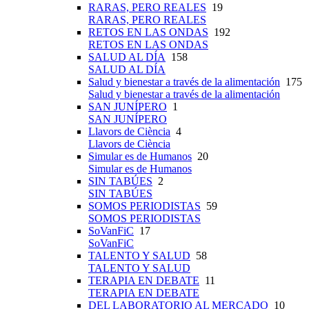
RARAS, PERO REALES
19
RARAS, PERO REALES
RETOS EN LAS ONDAS
192
RETOS EN LAS ONDAS
SALUD AL DÍA
158
SALUD AL DÍA
Salud y bienestar a través de la alimentación
175
Salud y bienestar a través de la alimentación
SAN JUNÍPERO
1
SAN JUNÍPERO
Llavors de Ciència
4
Llavors de Ciència
Simular es de Humanos
20
Simular es de Humanos
SIN TABÚES
2
SIN TABÚES
SOMOS PERIODISTAS
59
SOMOS PERIODISTAS
SoVanFiC
17
SoVanFiC
TALENTO Y SALUD
58
TALENTO Y SALUD
TERAPIA EN DEBATE
11
TERAPIA EN DEBATE
DEL LABORATORIO AL MERCADO
10