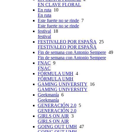
EN CLAVE FLORAL
En ruta
10
En ruta
Este fuerte no se rinde
7
Este fuerte no se rinde
festival
18
festival
FESTIVALEO POR ESPAÑA
25
FESTIVALEO POR ESPAÑA
Fin de semana con Antonio Sempere
49
Fin de semana con Antonio Sempere
FNAC
9
FNAC
FÓRMULA UMH
4
FÓRMULA UMH
GAMING UNIVERSITY
16
GAMING UNIVERSITY
Geekmanía
6
Geekmanía
GENERACIÓN 2.0
5
GENERACIÓN 2.0
GIRLS ON AIR
3
GIRLS ON AIR
GOING OUT UMH
47
GOING OUT UMH