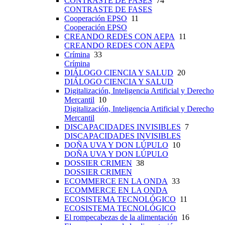
CONTRASTE DE FASES
74
CONTRASTE DE FASES
Cooperación EPSO
11
Cooperación EPSO
CREANDO REDES CON AEPA
11
CREANDO REDES CON AEPA
Crímina
33
Crímina
DIÁLOGO CIENCIA Y SALUD
20
DIÁLOGO CIENCIA Y SALUD
Digitalización, Inteligencia Artificial y Derecho
Mercantil
10
Digitalización, Inteligencia Artificial y Derecho
Mercantil
DISCAPACIDADES INVISIBLES
7
DISCAPACIDADES INVISIBLES
DOÑA UVA Y DON LÚPULO
10
DOÑA UVA Y DON LÚPULO
DOSSIER CRIMEN
38
DOSSIER CRIMEN
ECOMMERCE EN LA ONDA
33
ECOMMERCE EN LA ONDA
ECOSISTEMA TECNOLÓGICO
11
ECOSISTEMA TECNOLÓGICO
El rompecabezas de la alimentación
16