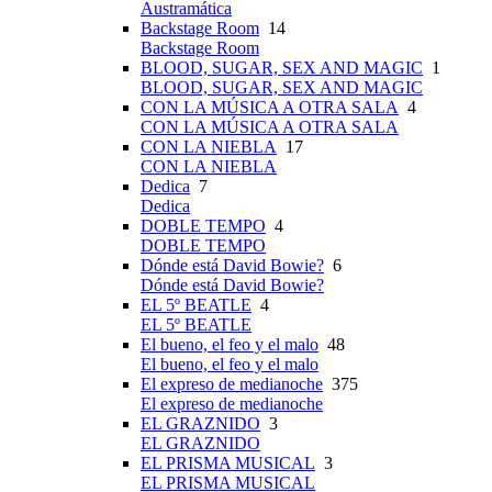
Austramática
Backstage Room
14
Backstage Room
BLOOD, SUGAR, SEX AND MAGIC
1
BLOOD, SUGAR, SEX AND MAGIC
CON LA MÚSICA A OTRA SALA
4
CON LA MÚSICA A OTRA SALA
CON LA NIEBLA
17
CON LA NIEBLA
Dedica
7
Dedica
DOBLE TEMPO
4
DOBLE TEMPO
Dónde está David Bowie?
6
Dónde está David Bowie?
EL 5º BEATLE
4
EL 5º BEATLE
El bueno, el feo y el malo
48
El bueno, el feo y el malo
El expreso de medianoche
375
El expreso de medianoche
EL GRAZNIDO
3
EL GRAZNIDO
EL PRISMA MUSICAL
3
EL PRISMA MUSICAL