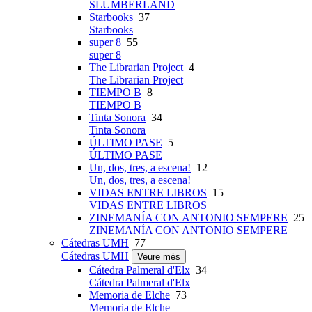
SLUMBERLAND
Starbooks
37
Starbooks
super 8
55
super 8
The Librarian Project
4
The Librarian Project
TIEMPO B
8
TIEMPO B
Tinta Sonora
34
Tinta Sonora
ÚLTIMO PASE
5
ÚLTIMO PASE
Un, dos, tres, a escena!
12
Un, dos, tres, a escena!
VIDAS ENTRE LIBROS
15
VIDAS ENTRE LIBROS
ZINEMANÍA CON ANTONIO SEMPERE
25
ZINEMANÍA CON ANTONIO SEMPERE
Cátedras UMH
77
Cátedras UMH
Veure més
Cátedra Palmeral d'Elx
34
Cátedra Palmeral d'Elx
Memoria de Elche
73
Memoria de Elche