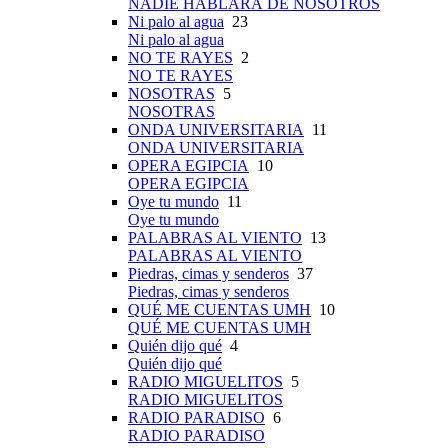
NADIE HABLARÁ DE NOSOTROS
Ni palo al agua
23
Ni palo al agua
NO TE RAYES
2
NO TE RAYES
NOSOTRAS
5
NOSOTRAS
ONDA UNIVERSITARIA
11
ONDA UNIVERSITARIA
OPERA EGIPCIA
10
OPERA EGIPCIA
Oye tu mundo
11
Oye tu mundo
PALABRAS AL VIENTO
13
PALABRAS AL VIENTO
Piedras, cimas y senderos
37
Piedras, cimas y senderos
QUÉ ME CUENTAS UMH
10
QUÉ ME CUENTAS UMH
Quién dijo qué
4
Quién dijo qué
RADIO MIGUELITOS
5
RADIO MIGUELITOS
RADIO PARADISO
6
RADIO PARADISO