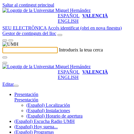
Saltar al contingut principal
ESPAÑOL
VALENCIÀ
ENGLISH
SEU ELECTRÒNICA
Accés identificat (obri en nova finestra)
Gestor de continguts del lloc
Introdueix la teua cerca
ESPAÑOL
VALENCIÀ
ENGLISH
Editar
Presentación
Presentación
(Español) Localización
(Español) Instalaciones
(Español) Horario de apertura
(Español) Escucha Radio UMH
(Español) Hoy suena...
(Español) Programas