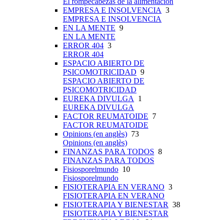
El rompecabezas de la alimentación
EMPRESA E INSOLVENCIA
3
EMPRESA E INSOLVENCIA
EN LA MENTE
9
EN LA MENTE
ERROR 404
3
ERROR 404
ESPACIO ABIERTO DE
PSICOMOTRICIDAD
9
ESPACIO ABIERTO DE
PSICOMOTRICIDAD
EUREKA DIVULGA
1
EUREKA DIVULGA
FACTOR REUMATOIDE
7
FACTOR REUMATOIDE
Opinions (en anglès)
73
Opinions (en anglès)
FINANZAS PARA TODOS
8
FINANZAS PARA TODOS
Fisiosporelmundo
10
Fisiosporelmundo
FISIOTERAPIA EN VERANO
3
FISIOTERAPIA EN VERANO
FISIOTERAPIA Y BIENESTAR
38
FISIOTERAPIA Y BIENESTAR