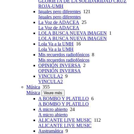
GLORIETA DE LA SOLIDARIDAD CRUZ
ROJA-UMH
Iguales pero diferentes
121
Iguales pero diferentes
La Voz de ADACEA
25
La Voz de ADACEA
LOLA BUSCA NUEVA IMAGEN
1
LOLA BUSCA NUEVA IMAGEN
Lola Va a la UMH
16
Lola Va a la UMH
Mis recuerdos radiofónicos
8
Mis recuerdos radiofónicos
OPINIÓN INVERSA
2
OPINIÓN INVERSA
VINCULA2
9
VINCULA2
Música
355
Música
Veure més
A BOMBO Y PLATILLO
6
A BOMBO Y PLATILLO
A micro abierto
24
A micro abierto
ALICANTE LIVE MUSIC
112
ALICANTE LIVE MUSIC
Austramática
9