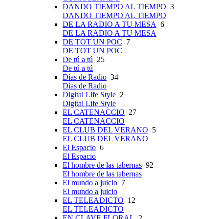
DANDO TIEMPO AL TIEMPO
3
DANDO TIEMPO AL TIEMPO
DE LA RADIO A TU MESA
6
DE LA RADIO A TU MESA
DE TOT UN POC
7
DE TOT UN POC
De tú a tú
25
De tú a tú
Días de Radio
34
Días de Radio
Digital Life Style
2
Digital Life Style
EL CATENACCIO
27
EL CATENACCIO
EL CLUB DEL VERANO
5
EL CLUB DEL VERANO
El Espacio
6
El Espacio
El hombre de las tabernas
92
El hombre de las tabernas
El mundo a juicio
7
El mundo a juicio
EL TELEADICTO
12
EL TELEADICTO
EN CLAVE FLORAL
2