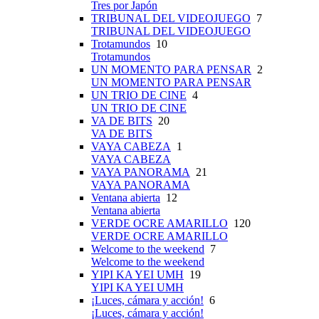
Tres por Japón
TRIBUNAL DEL VIDEOJUEGO
7
TRIBUNAL DEL VIDEOJUEGO
Trotamundos
10
Trotamundos
UN MOMENTO PARA PENSAR
2
UN MOMENTO PARA PENSAR
UN TRIO DE CINE
4
UN TRIO DE CINE
VA DE BITS
20
VA DE BITS
VAYA CABEZA
1
VAYA CABEZA
VAYA PANORAMA
21
VAYA PANORAMA
Ventana abierta
12
Ventana abierta
VERDE OCRE AMARILLO
120
VERDE OCRE AMARILLO
Welcome to the weekend
7
Welcome to the weekend
YIPI KA YEI UMH
19
YIPI KA YEI UMH
¡Luces, cámara y acción!
6
¡Luces, cámara y acción!