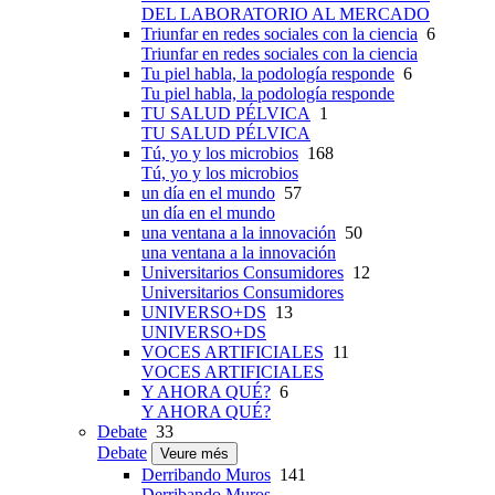
DEL LABORATORIO AL MERCADO
Triunfar en redes sociales con la ciencia
6
Triunfar en redes sociales con la ciencia
Tu piel habla, la podología responde
6
Tu piel habla, la podología responde
TU SALUD PÉLVICA
1
TU SALUD PÉLVICA
Tú, yo y los microbios
168
Tú, yo y los microbios
un día en el mundo
57
un día en el mundo
una ventana a la innovación
50
una ventana a la innovación
Universitarios Consumidores
12
Universitarios Consumidores
UNIVERSO+DS
13
UNIVERSO+DS
VOCES ARTIFICIALES
11
VOCES ARTIFICIALES
Y AHORA QUÉ?
6
Y AHORA QUÉ?
Debate
33
Debate
Veure més
Derribando Muros
141
Derribando Muros