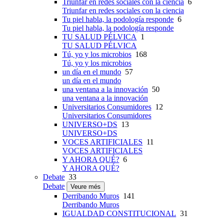
Triunfar en redes sociales con la ciencia
6
Triunfar en redes sociales con la ciencia
Tu piel habla, la podología responde
6
Tu piel habla, la podología responde
TU SALUD PÉLVICA
1
TU SALUD PÉLVICA
Tú, yo y los microbios
168
Tú, yo y los microbios
un día en el mundo
57
un día en el mundo
una ventana a la innovación
50
una ventana a la innovación
Universitarios Consumidores
12
Universitarios Consumidores
UNIVERSO+DS
13
UNIVERSO+DS
VOCES ARTIFICIALES
11
VOCES ARTIFICIALES
Y AHORA QUÉ?
6
Y AHORA QUÉ?
Debate
33
Debate
Veure més
Derribando Muros
141
Derribando Muros
IGUALDAD CONSTITUCIONAL
31