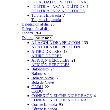
IGUALDAD CONSTITUCIONAL
POLÍTICA PARA APOLÍTICOS
14
POLÍTICA PARA APOLÍTICOS
Tu prens la paraula
7
Tu prens la paraula
Delegación al día
25
Delegación al día
Esports
264
Esports
Veure més
A LA COLA DEL PELOTÓN
135
A LA COLA DEL PELOTÓN
A TIRO DE TRES
13
A TIRO DE TRES
AFICIÓN HÉRCULES
21
AFICIÓN HÉRCULES
Baloncesto
24
Baloncesto
Bola de Nieve
5
Bola de Nieve
CADU
221
CADU
CONEXIÓN ELCHE NIGHT RACE
4
CONEXIÓN ELCHE NIGHT RACE
Córrete la banda
95
Córrete la banda