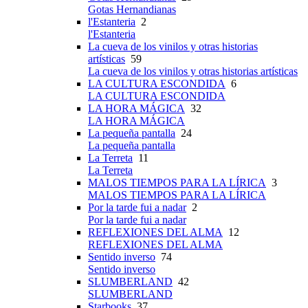
Gotas Hernandianas
l'Estanteria
2
l'Estanteria
La cueva de los vinilos y otras historias
artísticas
59
La cueva de los vinilos y otras historias artísticas
LA CULTURA ESCONDIDA
6
LA CULTURA ESCONDIDA
LA HORA MÁGICA
32
LA HORA MÁGICA
La pequeña pantalla
24
La pequeña pantalla
La Terreta
11
La Terreta
MALOS TIEMPOS PARA LA LÍRICA
3
MALOS TIEMPOS PARA LA LÍRICA
Por la tarde fui a nadar
2
Por la tarde fui a nadar
REFLEXIONES DEL ALMA
12
REFLEXIONES DEL ALMA
Sentido inverso
74
Sentido inverso
SLUMBERLAND
42
SLUMBERLAND
Starbooks
37