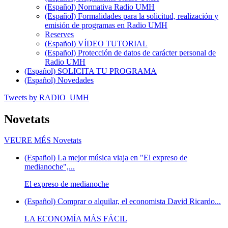
(Español) Normativa Radio UMH
(Español) Formalidades para la solicitud, realización y
emisión de programas en Radio UMH
Reserves
(Español) VÍDEO TUTORIAL
(Español) Protección de datos de carácter personal de
Radio UMH
(Español) SOLICITA TU PROGRAMA
(Español) Novedades
Tweets by RADIO_UMH
Novetats
VEURE MÉS
Novetats
(Español) La mejor música viaja en "El expreso de
medianoche",...
El expreso de medianoche
(Español) Comprar o alquilar, el economista David Ricardo...
LA ECONOMÍA MÁS FÁCIL