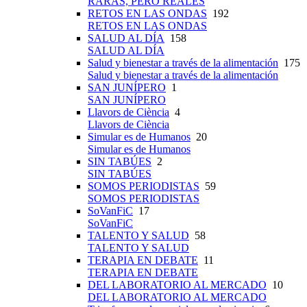
RARAS, PERO REALES
RETOS EN LAS ONDAS
192
RETOS EN LAS ONDAS
SALUD AL DÍA
158
SALUD AL DÍA
Salud y bienestar a través de la alimentación
175
Salud y bienestar a través de la alimentación
SAN JUNÍPERO
1
SAN JUNÍPERO
Llavors de Ciència
4
Llavors de Ciència
Simular es de Humanos
20
Simular es de Humanos
SIN TABÚES
2
SIN TABÚES
SOMOS PERIODISTAS
59
SOMOS PERIODISTAS
SoVanFiC
17
SoVanFiC
TALENTO Y SALUD
58
TALENTO Y SALUD
TERAPIA EN DEBATE
11
TERAPIA EN DEBATE
DEL LABORATORIO AL MERCADO
10
DEL LABORATORIO AL MERCADO