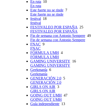
En ruta
10
En ruta
Este fuerte no se rinde
7
Este fuerte no se rinde
festival
18
festival
FESTIVALEO POR ESPAÑA
25
FESTIVALEO POR ESPAÑA
Fin de semana con Antonio Sempere
49
Fin de semana con Antonio Sempere
FNAC
9
FNAC
FÓRMULA UMH
4
FÓRMULA UMH
GAMING UNIVERSITY
16
GAMING UNIVERSITY
Geekmanía
6
Geekmanía
GENERACIÓN 2.0
5
GENERACIÓN 2.0
GIRLS ON AIR
3
GIRLS ON AIR
GOING OUT UMH
47
GOING OUT UMH
Guía independiente
13