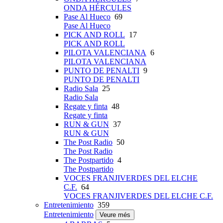
ONDA HÉRCULES
Pase Al Hueco
69
Pase Al Hueco
PICK AND ROLL
17
PICK AND ROLL
PILOTA VALENCIANA
6
PILOTA VALENCIANA
PUNTO DE PENALTI
9
PUNTO DE PENALTI
Radio Sala
25
Radio Sala
Regate y finta
48
Regate y finta
RUN & GUN
37
RUN & GUN
The Post Radio
50
The Post Radio
The Postpartido
4
The Postpartido
VOCES FRANJIVERDES DEL ELCHE
C.F.
64
VOCES FRANJIVERDES DEL ELCHE C.F.
Entretenimiento
359
Entretenimiento
Veure més