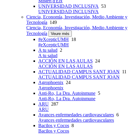
Misteri d'Elx
UNIVERSIDAD INCLUSIVA
53
UNIVERSIDAD INCLUSIVA
Ciencia, Economía, Investigación, Medio Ambiente y
Tecnología
149
Ciencia, Economía, Investigación, Medio Ambiente y
Tecnología
Veure més
#eXcepticUMH
18
#eXcepticUMH
A tu salud
2
A tu salud
ACCIÓN EN LAS AULAS
24
ACCIÓN EN LAS AULAS
ACTUALIDAD CAMPUS SANT JOAN
11
ACTUALIDAD CAMPUS SANT JOAN
Agrophoenix
24
Agrophoenix
Anti-Ro, La Dra. Autoinmune
5
Anti-Ro, La Dra. Autoinmune
ARU
287
ARU
Avances enfermedades cardiovasculares
6
Avances enfermedades cardiovasculares
Bacilos y Cocos
8
Bacilos y Cocos