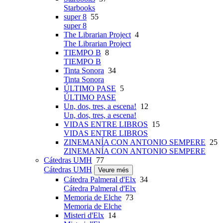
Starbooks
super 8
55
super 8
The Librarian Project
4
The Librarian Project
TIEMPO B
8
TIEMPO B
Tinta Sonora
34
Tinta Sonora
ÚLTIMO PASE
5
ÚLTIMO PASE
Un, dos, tres, a escena!
12
Un, dos, tres, a escena!
VIDAS ENTRE LIBROS
15
VIDAS ENTRE LIBROS
ZINEMANÍA CON ANTONIO SEMPERE
25
ZINEMANÍA CON ANTONIO SEMPERE
Cátedras UMH
77
Cátedras UMH
Veure més
Cátedra Palmeral d'Elx
34
Cátedra Palmeral d'Elx
Memoria de Elche
73
Memoria de Elche
Misteri d'Elx
14