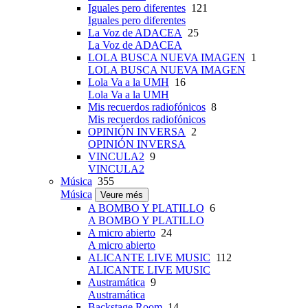
Iguales pero diferentes
121
Iguales pero diferentes
La Voz de ADACEA
25
La Voz de ADACEA
LOLA BUSCA NUEVA IMAGEN
1
LOLA BUSCA NUEVA IMAGEN
Lola Va a la UMH
16
Lola Va a la UMH
Mis recuerdos radiofónicos
8
Mis recuerdos radiofónicos
OPINIÓN INVERSA
2
OPINIÓN INVERSA
VINCULA2
9
VINCULA2
Música
355
Música
Veure més
A BOMBO Y PLATILLO
6
A BOMBO Y PLATILLO
A micro abierto
24
A micro abierto
ALICANTE LIVE MUSIC
112
ALICANTE LIVE MUSIC
Austramática
9
Austramática
Backstage Room
14