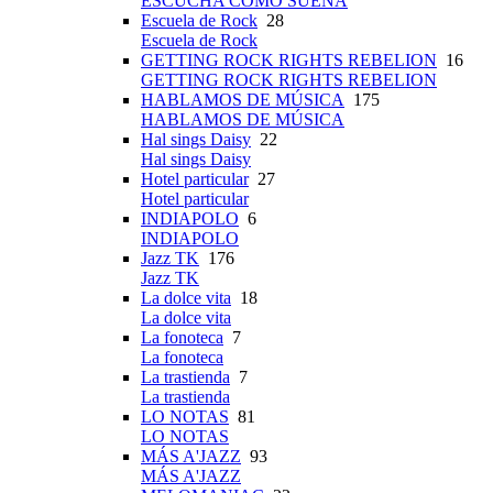
ESCUCHA CÓMO SUENA
Escuela de Rock
28
Escuela de Rock
GETTING ROCK RIGHTS REBELION
16
GETTING ROCK RIGHTS REBELION
HABLAMOS DE MÚSICA
175
HABLAMOS DE MÚSICA
Hal sings Daisy
22
Hal sings Daisy
Hotel particular
27
Hotel particular
INDIAPOLO
6
INDIAPOLO
Jazz TK
176
Jazz TK
La dolce vita
18
La dolce vita
La fonoteca
7
La fonoteca
La trastienda
7
La trastienda
LO NOTAS
81
LO NOTAS
MÁS A'JAZZ
93
MÁS A'JAZZ