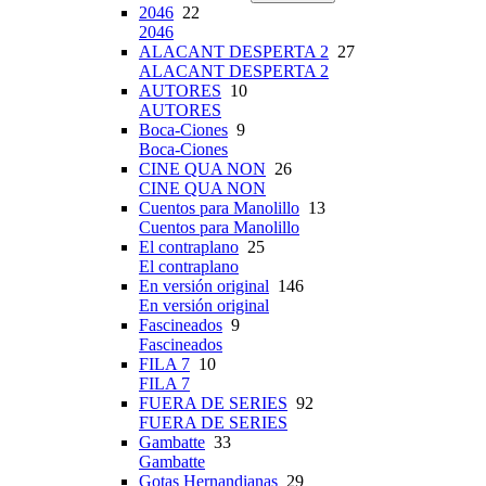
2046
22
2046
ALACANT DESPERTA 2
27
ALACANT DESPERTA 2
AUTORES
10
AUTORES
Boca-Ciones
9
Boca-Ciones
CINE QUA NON
26
CINE QUA NON
Cuentos para Manolillo
13
Cuentos para Manolillo
El contraplano
25
El contraplano
En versión original
146
En versión original
Fascineados
9
Fascineados
FILA 7
10
FILA 7
FUERA DE SERIES
92
FUERA DE SERIES
Gambatte
33
Gambatte
Gotas Hernandianas
29