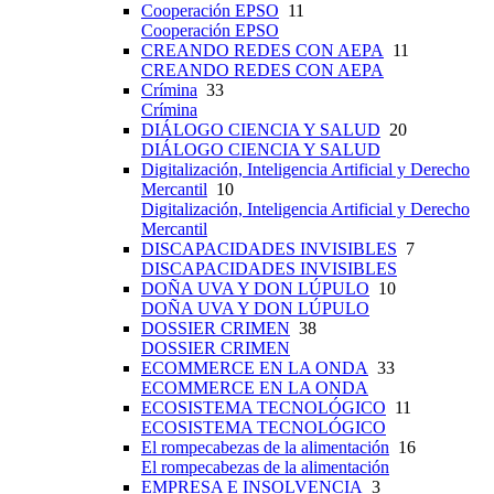
Cooperación EPSO
11
Cooperación EPSO
CREANDO REDES CON AEPA
11
CREANDO REDES CON AEPA
Crímina
33
Crímina
DIÁLOGO CIENCIA Y SALUD
20
DIÁLOGO CIENCIA Y SALUD
Digitalización, Inteligencia Artificial y Derecho
Mercantil
10
Digitalización, Inteligencia Artificial y Derecho
Mercantil
DISCAPACIDADES INVISIBLES
7
DISCAPACIDADES INVISIBLES
DOÑA UVA Y DON LÚPULO
10
DOÑA UVA Y DON LÚPULO
DOSSIER CRIMEN
38
DOSSIER CRIMEN
ECOMMERCE EN LA ONDA
33
ECOMMERCE EN LA ONDA
ECOSISTEMA TECNOLÓGICO
11
ECOSISTEMA TECNOLÓGICO
El rompecabezas de la alimentación
16
El rompecabezas de la alimentación
EMPRESA E INSOLVENCIA
3