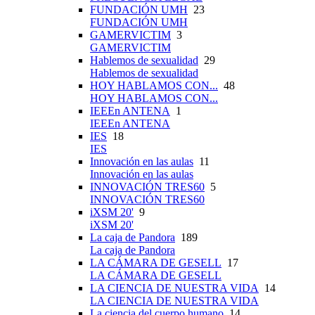
FUNDACIÓN UMH
23
FUNDACIÓN UMH
GAMERVICTIM
3
GAMERVICTIM
Hablemos de sexualidad
29
Hablemos de sexualidad
HOY HABLAMOS CON...
48
HOY HABLAMOS CON...
IEEEn ANTENA
1
IEEEn ANTENA
IES
18
IES
Innovación en las aulas
11
Innovación en las aulas
INNOVACIÓN TRES60
5
INNOVACIÓN TRES60
iXSM 20'
9
iXSM 20'
La caja de Pandora
189
La caja de Pandora
LA CÁMARA DE GESELL
17
LA CÁMARA DE GESELL
LA CIENCIA DE NUESTRA VIDA
14
LA CIENCIA DE NUESTRA VIDA
La ciencia del cuerpo humano
14