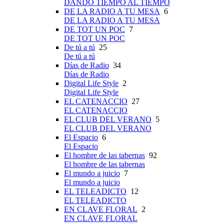
DANDO TIEMPO AL TIEMPO
DE LA RADIO A TU MESA
6
DE LA RADIO A TU MESA
DE TOT UN POC
7
DE TOT UN POC
De tú a tú
25
De tú a tú
Días de Radio
34
Días de Radio
Digital Life Style
2
Digital Life Style
EL CATENACCIO
27
EL CATENACCIO
EL CLUB DEL VERANO
5
EL CLUB DEL VERANO
El Espacio
6
El Espacio
El hombre de las tabernas
92
El hombre de las tabernas
El mundo a juicio
7
El mundo a juicio
EL TELEADICTO
12
EL TELEADICTO
EN CLAVE FLORAL
2
EN CLAVE FLORAL