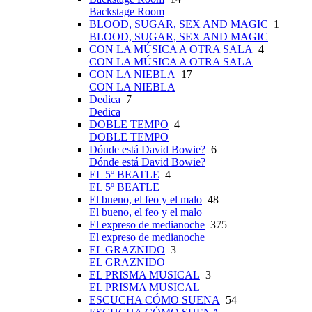
Backstage Room
BLOOD, SUGAR, SEX AND MAGIC
1
BLOOD, SUGAR, SEX AND MAGIC
CON LA MÚSICA A OTRA SALA
4
CON LA MÚSICA A OTRA SALA
CON LA NIEBLA
17
CON LA NIEBLA
Dedica
7
Dedica
DOBLE TEMPO
4
DOBLE TEMPO
Dónde está David Bowie?
6
Dónde está David Bowie?
EL 5º BEATLE
4
EL 5º BEATLE
El bueno, el feo y el malo
48
El bueno, el feo y el malo
El expreso de medianoche
375
El expreso de medianoche
EL GRAZNIDO
3
EL GRAZNIDO
EL PRISMA MUSICAL
3
EL PRISMA MUSICAL
ESCUCHA CÓMO SUENA
54