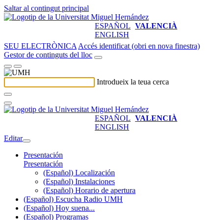
Saltar al contingut principal
ESPAÑOL
VALENCIÀ
ENGLISH
SEU ELECTRÒNICA
Accés identificat (obri en nova finestra)
Gestor de continguts del lloc
Introdueix la teua cerca
ESPAÑOL
VALENCIÀ
ENGLISH
Editar
Presentación
Presentación
(Español) Localización
(Español) Instalaciones
(Español) Horario de apertura
(Español) Escucha Radio UMH
(Español) Hoy suena...
(Español) Programas