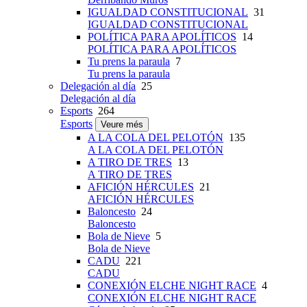
IGUALDAD CONSTITUCIONAL
31
IGUALDAD CONSTITUCIONAL
POLÍTICA PARA APOLÍTICOS
14
POLÍTICA PARA APOLÍTICOS
Tu prens la paraula
7
Tu prens la paraula
Delegación al día
25
Delegación al día
Esports
264
Esports
Veure més
A LA COLA DEL PELOTÓN
135
A LA COLA DEL PELOTÓN
A TIRO DE TRES
13
A TIRO DE TRES
AFICIÓN HÉRCULES
21
AFICIÓN HÉRCULES
Baloncesto
24
Baloncesto
Bola de Nieve
5
Bola de Nieve
CADU
221
CADU
CONEXIÓN ELCHE NIGHT RACE
4
CONEXIÓN ELCHE NIGHT RACE