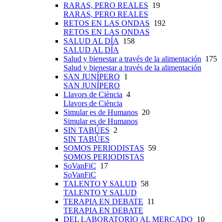
RARAS, PERO REALES
19
RARAS, PERO REALES
RETOS EN LAS ONDAS
192
RETOS EN LAS ONDAS
SALUD AL DÍA
158
SALUD AL DÍA
Salud y bienestar a través de la alimentación
175
Salud y bienestar a través de la alimentación
SAN JUNÍPERO
1
SAN JUNÍPERO
Llavors de Ciència
4
Llavors de Ciència
Simular es de Humanos
20
Simular es de Humanos
SIN TABÚES
2
SIN TABÚES
SOMOS PERIODISTAS
59
SOMOS PERIODISTAS
SoVanFiC
17
SoVanFiC
TALENTO Y SALUD
58
TALENTO Y SALUD
TERAPIA EN DEBATE
11
TERAPIA EN DEBATE
DEL LABORATORIO AL MERCADO
10