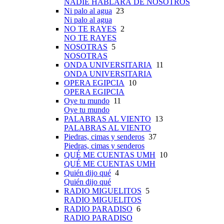
NADIE HABLARÁ DE NOSOTROS
Ni palo al agua
23
Ni palo al agua
NO TE RAYES
2
NO TE RAYES
NOSOTRAS
5
NOSOTRAS
ONDA UNIVERSITARIA
11
ONDA UNIVERSITARIA
OPERA EGIPCIA
10
OPERA EGIPCIA
Oye tu mundo
11
Oye tu mundo
PALABRAS AL VIENTO
13
PALABRAS AL VIENTO
Piedras, cimas y senderos
37
Piedras, cimas y senderos
QUÉ ME CUENTAS UMH
10
QUÉ ME CUENTAS UMH
Quién dijo qué
4
Quién dijo qué
RADIO MIGUELITOS
5
RADIO MIGUELITOS
RADIO PARADISO
6
RADIO PARADISO