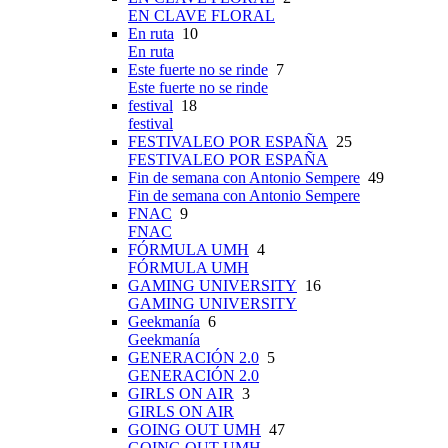
EN CLAVE FLORAL
En ruta
10
En ruta
Este fuerte no se rinde
7
Este fuerte no se rinde
festival
18
festival
FESTIVALEO POR ESPAÑA
25
FESTIVALEO POR ESPAÑA
Fin de semana con Antonio Sempere
49
Fin de semana con Antonio Sempere
FNAC
9
FNAC
FÓRMULA UMH
4
FÓRMULA UMH
GAMING UNIVERSITY
16
GAMING UNIVERSITY
Geekmanía
6
Geekmanía
GENERACIÓN 2.0
5
GENERACIÓN 2.0
GIRLS ON AIR
3
GIRLS ON AIR
GOING OUT UMH
47
GOING OUT UMH