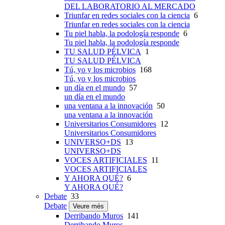
DEL LABORATORIO AL MERCADO
Triunfar en redes sociales con la ciencia
6
Triunfar en redes sociales con la ciencia
Tu piel habla, la podología responde
6
Tu piel habla, la podología responde
TU SALUD PÉLVICA
1
TU SALUD PÉLVICA
Tú, yo y los microbios
168
Tú, yo y los microbios
un día en el mundo
57
un día en el mundo
una ventana a la innovación
50
una ventana a la innovación
Universitarios Consumidores
12
Universitarios Consumidores
UNIVERSO+DS
13
UNIVERSO+DS
VOCES ARTIFICIALES
11
VOCES ARTIFICIALES
Y AHORA QUÉ?
6
Y AHORA QUÉ?
Debate
33
Debate
Veure més
Derribando Muros
141
Derribando Muros