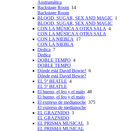
Austramática
Backstage Room
14
Backstage Room
BLOOD, SUGAR, SEX AND MAGIC
1
BLOOD, SUGAR, SEX AND MAGIC
CON LA MÚSICA A OTRA SALA
4
CON LA MÚSICA A OTRA SALA
CON LA NIEBLA
17
CON LA NIEBLA
Dedica
7
Dedica
DOBLE TEMPO
4
DOBLE TEMPO
Dónde está David Bowie?
6
Dónde está David Bowie?
EL 5º BEATLE
4
EL 5º BEATLE
El bueno, el feo y el malo
48
El bueno, el feo y el malo
El expreso de medianoche
375
El expreso de medianoche
EL GRAZNIDO
3
EL GRAZNIDO
EL PRISMA MUSICAL
3
EL PRISMA MUSICAL