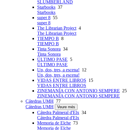
SLUMBERLAND
Starbooks
37
Starbooks
super 8
55
super 8
The Librarian Project
4
The Librarian Project
TIEMPO B
8
TIEMPO B
Tinta Sonora
34
Tinta Sonora
ÚLTIMO PASE
5
ÚLTIMO PASE
Un, dos, tres, a escena!
12
Un, dos, tres, a escena!
VIDAS ENTRE LIBROS
15
VIDAS ENTRE LIBROS
ZINEMANÍA CON ANTONIO SEMPERE
25
ZINEMANÍA CON ANTONIO SEMPERE
Cátedras UMH
77
Cátedras UMH
Veure més
Cátedra Palmeral d'Elx
34
Cátedra Palmeral d'Elx
Memoria de Elche
73
Memoria de Elche