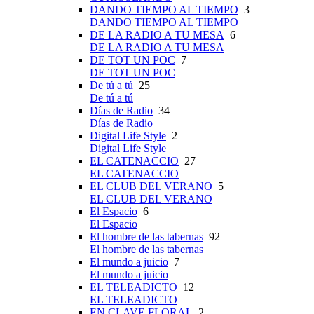
DANDO TIEMPO AL TIEMPO
3
DANDO TIEMPO AL TIEMPO
DE LA RADIO A TU MESA
6
DE LA RADIO A TU MESA
DE TOT UN POC
7
DE TOT UN POC
De tú a tú
25
De tú a tú
Días de Radio
34
Días de Radio
Digital Life Style
2
Digital Life Style
EL CATENACCIO
27
EL CATENACCIO
EL CLUB DEL VERANO
5
EL CLUB DEL VERANO
El Espacio
6
El Espacio
El hombre de las tabernas
92
El hombre de las tabernas
El mundo a juicio
7
El mundo a juicio
EL TELEADICTO
12
EL TELEADICTO
EN CLAVE FLORAL
2