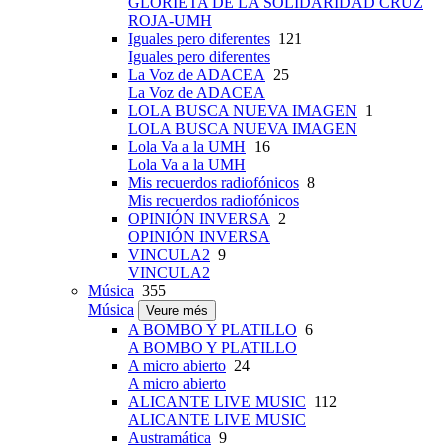
GLORIETA DE LA SOLIDARIDAD CRUZ
ROJA-UMH
Iguales pero diferentes
121
Iguales pero diferentes
La Voz de ADACEA
25
La Voz de ADACEA
LOLA BUSCA NUEVA IMAGEN
1
LOLA BUSCA NUEVA IMAGEN
Lola Va a la UMH
16
Lola Va a la UMH
Mis recuerdos radiofónicos
8
Mis recuerdos radiofónicos
OPINIÓN INVERSA
2
OPINIÓN INVERSA
VINCULA2
9
VINCULA2
Música
355
Música
Veure més
A BOMBO Y PLATILLO
6
A BOMBO Y PLATILLO
A micro abierto
24
A micro abierto
ALICANTE LIVE MUSIC
112
ALICANTE LIVE MUSIC
Austramática
9