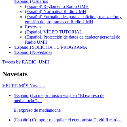
(Español) Usuarios
(Español) Reglamento Radio UMH
(Español) Normativa Radio UMH
(Español) Formalidades para la solicitud, realización y
emisión de programas en Radio UMH
Reserves
(Español) VÍDEO TUTORIAL
(Español) Protección de datos de carácter personal de
Radio UMH
(Español) SOLICITA TU PROGRAMA
(Español) Novedades
Tweets by RADIO_UMH
Novetats
VEURE MÉS
Novetats
(Español) La mejor música viaja en "El expreso de
medianoche",...
El expreso de medianoche
(Español) Comprar o alquilar, el economista David Ricardo...