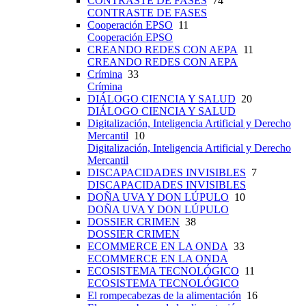
CONTRASTE DE FASES
74
CONTRASTE DE FASES
Cooperación EPSO
11
Cooperación EPSO
CREANDO REDES CON AEPA
11
CREANDO REDES CON AEPA
Crímina
33
Crímina
DIÁLOGO CIENCIA Y SALUD
20
DIÁLOGO CIENCIA Y SALUD
Digitalización, Inteligencia Artificial y Derecho
Mercantil
10
Digitalización, Inteligencia Artificial y Derecho
Mercantil
DISCAPACIDADES INVISIBLES
7
DISCAPACIDADES INVISIBLES
DOÑA UVA Y DON LÚPULO
10
DOÑA UVA Y DON LÚPULO
DOSSIER CRIMEN
38
DOSSIER CRIMEN
ECOMMERCE EN LA ONDA
33
ECOMMERCE EN LA ONDA
ECOSISTEMA TECNOLÓGICO
11
ECOSISTEMA TECNOLÓGICO
El rompecabezas de la alimentación
16