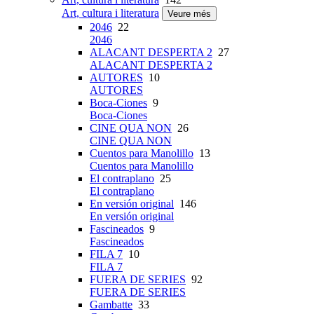
Art, cultura i literatura
Veure més
2046
22
2046
ALACANT DESPERTA 2
27
ALACANT DESPERTA 2
AUTORES
10
AUTORES
Boca-Ciones
9
Boca-Ciones
CINE QUA NON
26
CINE QUA NON
Cuentos para Manolillo
13
Cuentos para Manolillo
El contraplano
25
El contraplano
En versión original
146
En versión original
Fascineados
9
Fascineados
FILA 7
10
FILA 7
FUERA DE SERIES
92
FUERA DE SERIES
Gambatte
33