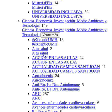
Misteri d'Elx
14
Misteri d'Elx
UNIVERSIDAD INCLUSIVA
53
UNIVERSIDAD INCLUSIVA
Ciencia, Economía, Investigación, Medio Ambiente y
Tecnología
149
Ciencia, Economía, Investigación, Medio Ambiente y
Tecnología
Veure més
#eXcepticUMH
18
#eXcepticUMH
A tu salud
2
A tu salud
ACCIÓN EN LAS AULAS
24
ACCIÓN EN LAS AULAS
ACTUALIDAD CAMPUS SANT JOAN
11
ACTUALIDAD CAMPUS SANT JOAN
Agrophoenix
24
Agrophoenix
Anti-Ro, La Dra. Autoinmune
5
Anti-Ro, La Dra. Autoinmune
ARU
287
ARU
Avances enfermedades cardiovasculares
6
Avances enfermedades cardiovasculares
Bacilos y Cocos
8