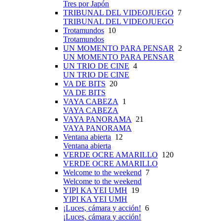
Tres por Japón
TRIBUNAL DEL VIDEOJUEGO
7
TRIBUNAL DEL VIDEOJUEGO
Trotamundos
10
Trotamundos
UN MOMENTO PARA PENSAR
2
UN MOMENTO PARA PENSAR
UN TRIO DE CINE
4
UN TRIO DE CINE
VA DE BITS
20
VA DE BITS
VAYA CABEZA
1
VAYA CABEZA
VAYA PANORAMA
21
VAYA PANORAMA
Ventana abierta
12
Ventana abierta
VERDE OCRE AMARILLO
120
VERDE OCRE AMARILLO
Welcome to the weekend
7
Welcome to the weekend
YIPI KA YEI UMH
19
YIPI KA YEI UMH
¡Luces, cámara y acción!
6
¡Luces, cámara y acción!