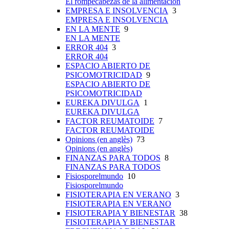
El rompecabezas de la alimentación
EMPRESA E INSOLVENCIA
3
EMPRESA E INSOLVENCIA
EN LA MENTE
9
EN LA MENTE
ERROR 404
3
ERROR 404
ESPACIO ABIERTO DE
PSICOMOTRICIDAD
9
ESPACIO ABIERTO DE
PSICOMOTRICIDAD
EUREKA DIVULGA
1
EUREKA DIVULGA
FACTOR REUMATOIDE
7
FACTOR REUMATOIDE
Opinions (en anglès)
73
Opinions (en anglès)
FINANZAS PARA TODOS
8
FINANZAS PARA TODOS
Fisiosporelmundo
10
Fisiosporelmundo
FISIOTERAPIA EN VERANO
3
FISIOTERAPIA EN VERANO
FISIOTERAPIA Y BIENESTAR
38
FISIOTERAPIA Y BIENESTAR