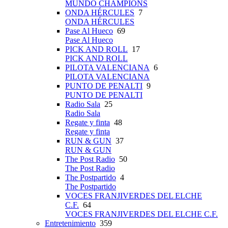
MUNDO CHAMPIONS
ONDA HÉRCULES
7
ONDA HÉRCULES
Pase Al Hueco
69
Pase Al Hueco
PICK AND ROLL
17
PICK AND ROLL
PILOTA VALENCIANA
6
PILOTA VALENCIANA
PUNTO DE PENALTI
9
PUNTO DE PENALTI
Radio Sala
25
Radio Sala
Regate y finta
48
Regate y finta
RUN & GUN
37
RUN & GUN
The Post Radio
50
The Post Radio
The Postpartido
4
The Postpartido
VOCES FRANJIVERDES DEL ELCHE
C.F.
64
VOCES FRANJIVERDES DEL ELCHE C.F.
Entretenimiento
359