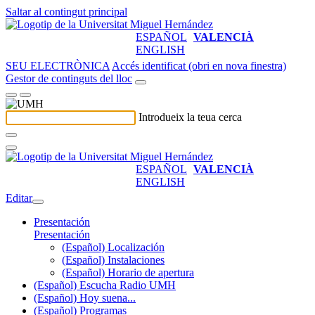
Saltar al contingut principal
ESPAÑOL
VALENCIÀ
ENGLISH
SEU ELECTRÒNICA
Accés identificat (obri en nova finestra)
Gestor de continguts del lloc
Introdueix la teua cerca
ESPAÑOL
VALENCIÀ
ENGLISH
Editar
Presentación
Presentación
(Español) Localización
(Español) Instalaciones
(Español) Horario de apertura
(Español) Escucha Radio UMH
(Español) Hoy suena...
(Español) Programas