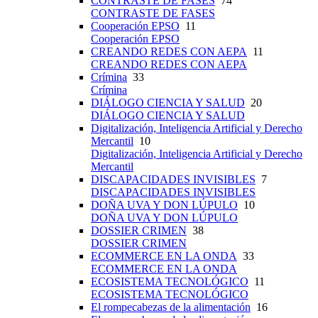
CONTRASTE DE FASES
74
CONTRASTE DE FASES
Cooperación EPSO
11
Cooperación EPSO
CREANDO REDES CON AEPA
11
CREANDO REDES CON AEPA
Crímina
33
Crímina
DIÁLOGO CIENCIA Y SALUD
20
DIÁLOGO CIENCIA Y SALUD
Digitalización, Inteligencia Artificial y Derecho
Mercantil
10
Digitalización, Inteligencia Artificial y Derecho
Mercantil
DISCAPACIDADES INVISIBLES
7
DISCAPACIDADES INVISIBLES
DOÑA UVA Y DON LÚPULO
10
DOÑA UVA Y DON LÚPULO
DOSSIER CRIMEN
38
DOSSIER CRIMEN
ECOMMERCE EN LA ONDA
33
ECOMMERCE EN LA ONDA
ECOSISTEMA TECNOLÓGICO
11
ECOSISTEMA TECNOLÓGICO
El rompecabezas de la alimentación
16