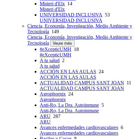
Misteri d'Elx
14
Misteri d'Elx
UNIVERSIDAD INCLUSIVA
53
UNIVERSIDAD INCLUSIVA
Ciencia, Economía, Investigación, Medio Ambiente y
Tecnología
149
Ciencia, Economía, Investigación, Medio Ambiente y
Tecnología
Veure més
#eXcepticUMH
18
#eXcepticUMH
A tu salud
2
A tu salud
ACCIÓN EN LAS AULAS
24
ACCIÓN EN LAS AULAS
ACTUALIDAD CAMPUS SANT JOAN
11
ACTUALIDAD CAMPUS SANT JOAN
Agrophoenix
24
Agrophoenix
Anti-Ro, La Dra. Autoinmune
5
Anti-Ro, La Dra. Autoinmune
ARU
287
ARU
Avances enfermedades cardiovasculares
6
Avances enfermedades cardiovasculares
Bacilos y Cocos
8