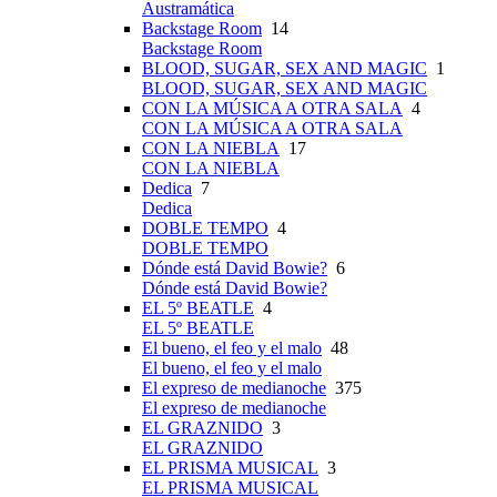
Austramática
Backstage Room
14
Backstage Room
BLOOD, SUGAR, SEX AND MAGIC
1
BLOOD, SUGAR, SEX AND MAGIC
CON LA MÚSICA A OTRA SALA
4
CON LA MÚSICA A OTRA SALA
CON LA NIEBLA
17
CON LA NIEBLA
Dedica
7
Dedica
DOBLE TEMPO
4
DOBLE TEMPO
Dónde está David Bowie?
6
Dónde está David Bowie?
EL 5º BEATLE
4
EL 5º BEATLE
El bueno, el feo y el malo
48
El bueno, el feo y el malo
El expreso de medianoche
375
El expreso de medianoche
EL GRAZNIDO
3
EL GRAZNIDO
EL PRISMA MUSICAL
3
EL PRISMA MUSICAL