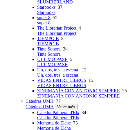
SLUMBERLAND
Starbooks
37
Starbooks
super 8
55
super 8
The Librarian Project
4
The Librarian Project
TIEMPO B
8
TIEMPO B
Tinta Sonora
34
Tinta Sonora
ÚLTIMO PASE
5
ÚLTIMO PASE
Un, dos, tres, a escena!
12
Un, dos, tres, a escena!
VIDAS ENTRE LIBROS
15
VIDAS ENTRE LIBROS
ZINEMANÍA CON ANTONIO SEMPERE
25
ZINEMANÍA CON ANTONIO SEMPERE
Cátedras UMH
77
Cátedras UMH
Veure més
Cátedra Palmeral d'Elx
34
Cátedra Palmeral d'Elx
Memoria de Elche
73
Memoria de Elche