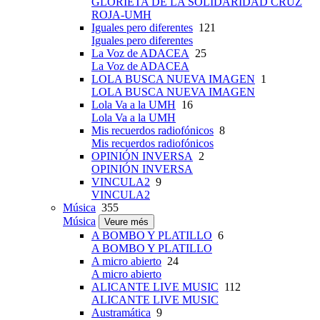
GLORIETA DE LA SOLIDARIDAD CRUZ
ROJA-UMH
Iguales pero diferentes
121
Iguales pero diferentes
La Voz de ADACEA
25
La Voz de ADACEA
LOLA BUSCA NUEVA IMAGEN
1
LOLA BUSCA NUEVA IMAGEN
Lola Va a la UMH
16
Lola Va a la UMH
Mis recuerdos radiofónicos
8
Mis recuerdos radiofónicos
OPINIÓN INVERSA
2
OPINIÓN INVERSA
VINCULA2
9
VINCULA2
Música
355
Música
Veure més
A BOMBO Y PLATILLO
6
A BOMBO Y PLATILLO
A micro abierto
24
A micro abierto
ALICANTE LIVE MUSIC
112
ALICANTE LIVE MUSIC
Austramática
9