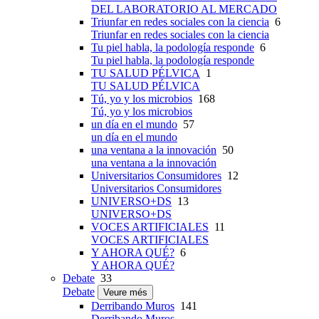
DEL LABORATORIO AL MERCADO
Triunfar en redes sociales con la ciencia
6
Triunfar en redes sociales con la ciencia
Tu piel habla, la podología responde
6
Tu piel habla, la podología responde
TU SALUD PÉLVICA
1
TU SALUD PÉLVICA
Tú, yo y los microbios
168
Tú, yo y los microbios
un día en el mundo
57
un día en el mundo
una ventana a la innovación
50
una ventana a la innovación
Universitarios Consumidores
12
Universitarios Consumidores
UNIVERSO+DS
13
UNIVERSO+DS
VOCES ARTIFICIALES
11
VOCES ARTIFICIALES
Y AHORA QUÉ?
6
Y AHORA QUÉ?
Debate
33
Debate
Veure més
Derribando Muros
141
Derribando Muros