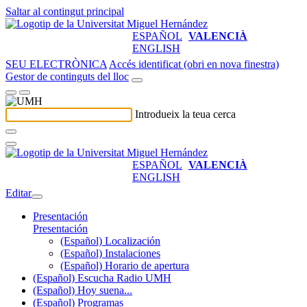
Saltar al contingut principal
ESPAÑOL
VALENCIÀ
ENGLISH
SEU ELECTRÒNICA
Accés identificat (obri en nova finestra)
Gestor de continguts del lloc
Introdueix la teua cerca
ESPAÑOL
VALENCIÀ
ENGLISH
Editar
Presentación
Presentación
(Español) Localización
(Español) Instalaciones
(Español) Horario de apertura
(Español) Escucha Radio UMH
(Español) Hoy suena...
(Español) Programas