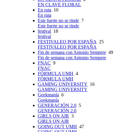
EN CLAVE FLORAL
En ruta
10
En ruta
Este fuerte no se rinde
7
Este fuerte no se rinde
festival
18
festival
FESTIVALEO POR ESPAÑA
25
FESTIVALEO POR ESPAÑA
Fin de semana con Antonio Sempere
49
Fin de semana con Antonio Sempere
FNAC
9
FNAC
FÓRMULA UMH
4
FÓRMULA UMH
GAMING UNIVERSITY
16
GAMING UNIVERSITY
Geekmanía
6
Geekmanía
GENERACIÓN 2.0
5
GENERACIÓN 2.0
GIRLS ON AIR
3
GIRLS ON AIR
GOING OUT UMH
47
GOING OUT UMH