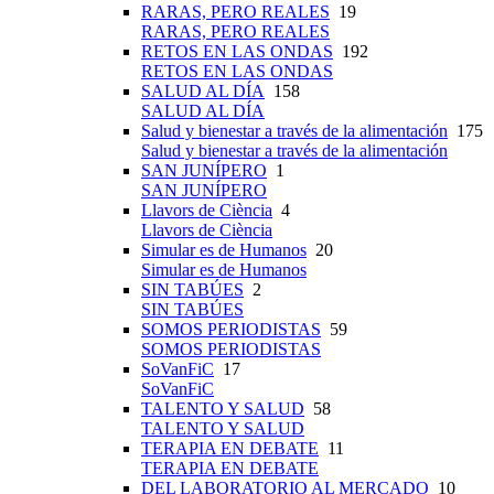
RARAS, PERO REALES
19
RARAS, PERO REALES
RETOS EN LAS ONDAS
192
RETOS EN LAS ONDAS
SALUD AL DÍA
158
SALUD AL DÍA
Salud y bienestar a través de la alimentación
175
Salud y bienestar a través de la alimentación
SAN JUNÍPERO
1
SAN JUNÍPERO
Llavors de Ciència
4
Llavors de Ciència
Simular es de Humanos
20
Simular es de Humanos
SIN TABÚES
2
SIN TABÚES
SOMOS PERIODISTAS
59
SOMOS PERIODISTAS
SoVanFiC
17
SoVanFiC
TALENTO Y SALUD
58
TALENTO Y SALUD
TERAPIA EN DEBATE
11
TERAPIA EN DEBATE
DEL LABORATORIO AL MERCADO
10