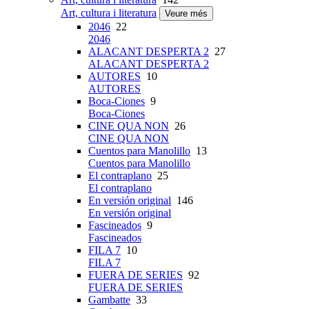
Art, cultura i literatura
Veure més
2046
22
2046
ALACANT DESPERTA 2
27
ALACANT DESPERTA 2
AUTORES
10
AUTORES
Boca-Ciones
9
Boca-Ciones
CINE QUA NON
26
CINE QUA NON
Cuentos para Manolillo
13
Cuentos para Manolillo
El contraplano
25
El contraplano
En versión original
146
En versión original
Fascineados
9
Fascineados
FILA 7
10
FILA 7
FUERA DE SERIES
92
FUERA DE SERIES
Gambatte
33