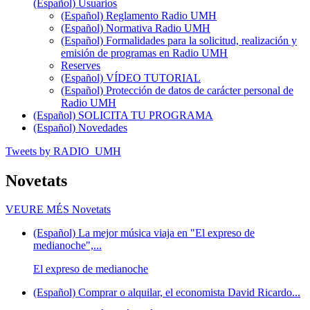
(Español) Usuarios
(Español) Reglamento Radio UMH
(Español) Normativa Radio UMH
(Español) Formalidades para la solicitud, realización y
emisión de programas en Radio UMH
Reserves
(Español) VÍDEO TUTORIAL
(Español) Protección de datos de carácter personal de
Radio UMH
(Español) SOLICITA TU PROGRAMA
(Español) Novedades
Tweets by RADIO_UMH
Novetats
VEURE MÉS
Novetats
(Español) La mejor música viaja en "El expreso de
medianoche",...
El expreso de medianoche
(Español) Comprar o alquilar, el economista David Ricardo...