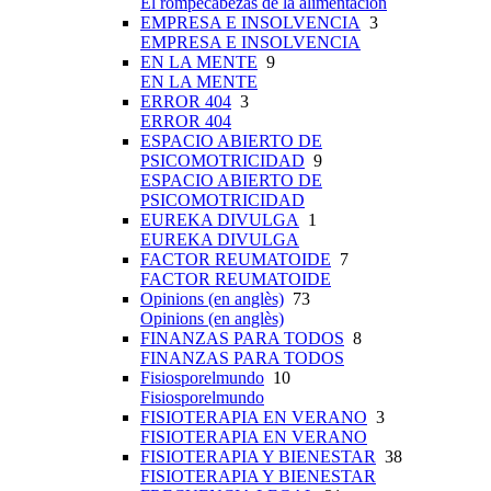
El rompecabezas de la alimentación
EMPRESA E INSOLVENCIA
3
EMPRESA E INSOLVENCIA
EN LA MENTE
9
EN LA MENTE
ERROR 404
3
ERROR 404
ESPACIO ABIERTO DE
PSICOMOTRICIDAD
9
ESPACIO ABIERTO DE
PSICOMOTRICIDAD
EUREKA DIVULGA
1
EUREKA DIVULGA
FACTOR REUMATOIDE
7
FACTOR REUMATOIDE
Opinions (en anglès)
73
Opinions (en anglès)
FINANZAS PARA TODOS
8
FINANZAS PARA TODOS
Fisiosporelmundo
10
Fisiosporelmundo
FISIOTERAPIA EN VERANO
3
FISIOTERAPIA EN VERANO
FISIOTERAPIA Y BIENESTAR
38
FISIOTERAPIA Y BIENESTAR