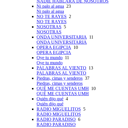
NADIE HABLARÁ DE NOSOTROS
Ni palo al agua
23
Ni palo al agua
NO TE RAYES
2
NO TE RAYES
NOSOTRAS
5
NOSOTRAS
ONDA UNIVERSITARIA
11
ONDA UNIVERSITARIA
OPERA EGIPCIA
10
OPERA EGIPCIA
Oye tu mundo
11
Oye tu mundo
PALABRAS AL VIENTO
13
PALABRAS AL VIENTO
Piedras, cimas y senderos
37
Piedras, cimas y senderos
QUÉ ME CUENTAS UMH
10
QUÉ ME CUENTAS UMH
Quién dijo qué
4
Quién dijo qué
RADIO MIGUELITOS
5
RADIO MIGUELITOS
RADIO PARADISO
6
RADIO PARADISO