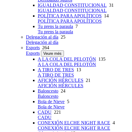
IGUALDAD CONSTITUCIONAL
31
IGUALDAD CONSTITUCIONAL
POLÍTICA PARA APOLÍTICOS
14
POLÍTICA PARA APOLÍTICOS
Tu prens la paraula
7
Tu prens la paraula
Delegación al día
25
Delegación al día
Esports
264
Esports
Veure més
A LA COLA DEL PELOTÓN
135
A LA COLA DEL PELOTÓN
A TIRO DE TRES
13
A TIRO DE TRES
AFICIÓN HÉRCULES
21
AFICIÓN HÉRCULES
Baloncesto
24
Baloncesto
Bola de Nieve
5
Bola de Nieve
CADU
221
CADU
CONEXIÓN ELCHE NIGHT RACE
4
CONEXIÓN ELCHE NIGHT RACE