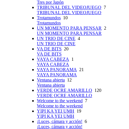
Tres por Japón
TRIBUNAL DEL VIDEOJUEGO
7
TRIBUNAL DEL VIDEOJUEGO
Trotamundos
10
Trotamundos
UN MOMENTO PARA PENSAR
2
UN MOMENTO PARA PENSAR
UN TRIO DE CINE
4
UN TRIO DE CINE
VA DE BITS
20
VA DE BITS
VAYA CABEZA
1
VAYA CABEZA
VAYA PANORAMA
21
VAYA PANORAMA
Ventana abierta
12
Ventana abierta
VERDE OCRE AMARILLO
120
VERDE OCRE AMARILLO
Welcome to the weekend
7
Welcome to the weekend
YIPI KA YEI UMH
19
YIPI KA YEI UMH
¡Luces, cámara y acción!
6
¡Luces, cámara y acción!