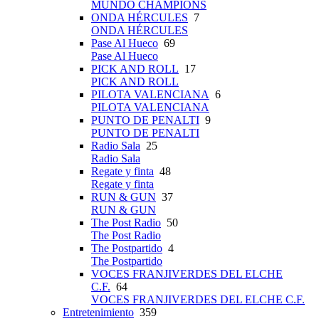
MUNDO CHAMPIONS
ONDA HÉRCULES
7
ONDA HÉRCULES
Pase Al Hueco
69
Pase Al Hueco
PICK AND ROLL
17
PICK AND ROLL
PILOTA VALENCIANA
6
PILOTA VALENCIANA
PUNTO DE PENALTI
9
PUNTO DE PENALTI
Radio Sala
25
Radio Sala
Regate y finta
48
Regate y finta
RUN & GUN
37
RUN & GUN
The Post Radio
50
The Post Radio
The Postpartido
4
The Postpartido
VOCES FRANJIVERDES DEL ELCHE
C.F.
64
VOCES FRANJIVERDES DEL ELCHE C.F.
Entretenimiento
359