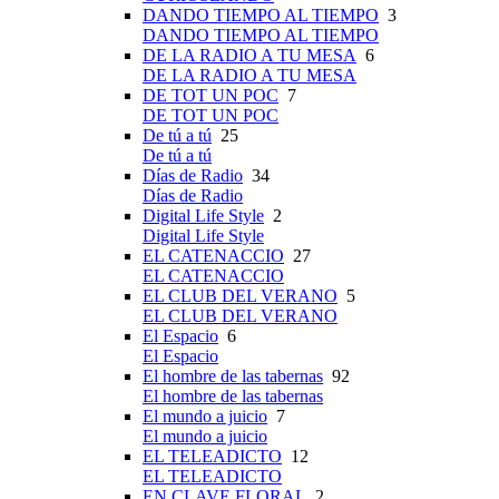
DANDO TIEMPO AL TIEMPO
3
DANDO TIEMPO AL TIEMPO
DE LA RADIO A TU MESA
6
DE LA RADIO A TU MESA
DE TOT UN POC
7
DE TOT UN POC
De tú a tú
25
De tú a tú
Días de Radio
34
Días de Radio
Digital Life Style
2
Digital Life Style
EL CATENACCIO
27
EL CATENACCIO
EL CLUB DEL VERANO
5
EL CLUB DEL VERANO
El Espacio
6
El Espacio
El hombre de las tabernas
92
El hombre de las tabernas
El mundo a juicio
7
El mundo a juicio
EL TELEADICTO
12
EL TELEADICTO
EN CLAVE FLORAL
2